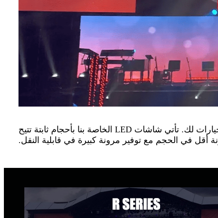
إذا كنت تبحث عن شاشة محددة للغاية ، فإن عرض LED المستأجر الداخلي - ستكون خيارات سلسلة R هي أفضل خيارات لك. تأتي شاشات LED الخاصة بنا بأحجام ثابتة تتيح
ة أقل في الحجم مع توفير مرونة كبيرة في قابلية النقل.