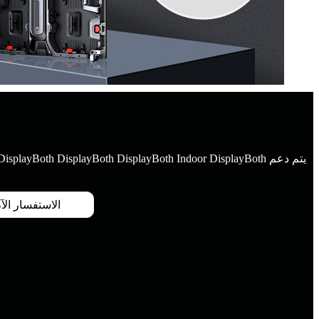
يتم دعم DisplayBoth DisplayBoth DisplayBoth Indoor DisplayBoth والوصول الخلفي ، مما يجعل التثبيت والصيانة أسهل.
الاستفسار الآ