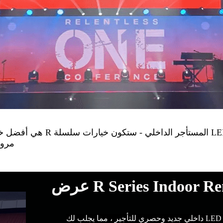
مرون
R Series Indoor  عرض
مرحبًا بك في الحافة الأمامية للمستقبل! نحن فخورون بتقديم عرض LED داخلي جديد وحصري للتأجير ، مما يجلب لك