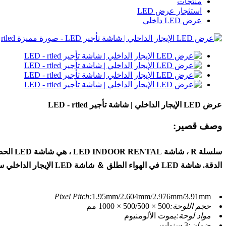
منتجات
استئجار عرض LED
عرض LED داخلي
عرض LED الإيجار الداخلي | شاشة تأجير LED - rtled
وصف قصير:
الدقة. شاشة LED في الهواء الطلق ＆ شاشة LED الإيجار الداخلي سريع وسهل التثبيت مع تصميم الخزانة الفريد من نوعه.
Pixel Pitch:
1.95mm/2.604mm/2.976mm/3.91mm
حجم اللوحة:
500 × 500/500 × 1000 مم
مواد لوحة:
يموت الألومنيوم
ضمان:
3 سنوات