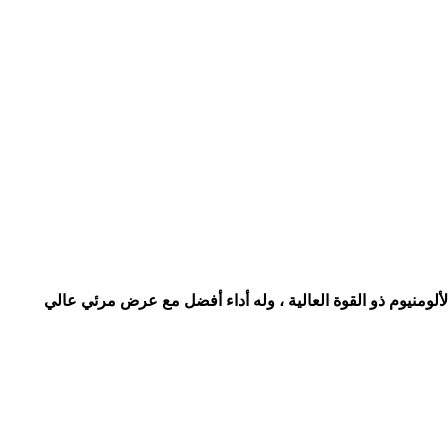
عديد من العناصر الجمالية ، ويعتمد الألومنيوم ذو القوة العالية ، وله أداء أفضل مع عرض مرئي عالي