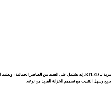
سلسلة R ، شاشة LED INDOOR RENTAL ، هي شاشة LED الحصرية لـ RTLED. إنه يشتمل على ال