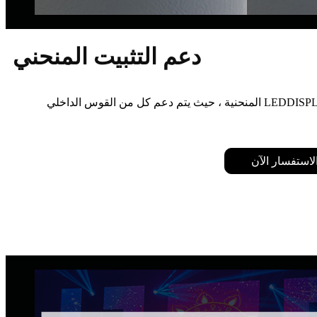
دعم التثبيت المنحني
R Series Indoor Rental LED ، يمكن أن تصنع لوحة LEDDISPLAY المنحنية ، حيث يتم دعم كل من القوس الداخلي
لاستفسار الآن