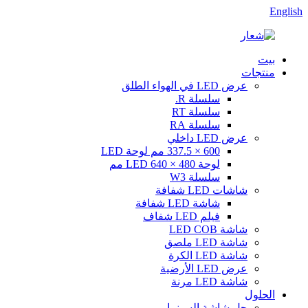
English
بيت
منتجات
عرض LED في الهواء الطلق
سلسلة R.
سلسلة RT
سلسلة RA
عرض LED داخلي
600 × 337.5 مم لوحة LED
لوحة LED 640 × 480 مم
سلسلة W3
شاشات LED شفافة
شاشة LED شفافة
فيلم LED شفاف
شاشة LED COB
شاشة LED ملصق
شاشة LED الكرة
عرض LED الأرضية
شاشة LED مرنة
الحلول
حل شاشة السينما