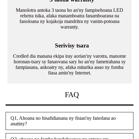
Manolotra antoka 3 taona ho an'ny fampisehoana LED
rehetra isika, afaka manamboatra fanamboarana na
fanoloana ny kojakoja mandritra ny vanim-potoana
warranty.
Serivisy tsara
Credled dia manana ekipa iray aorian'ny varotra, manome
horonan-tsary sy fanaovana sary ho an'ny fametrahana sy
fampiasana, ankoatry ny, afaka mitarika anao ny fomba
fiasa amin'ny Internet.
FAQ
Q1, Ahoana no hisafidianana ny fisian'ny fanofana ao
anatiny?