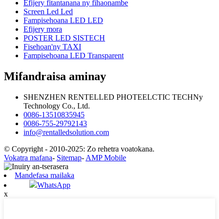
Efijery fitantanana ny fihaonambe
Screen Led Led
Fampisehoana LED LED
Efijery mora
POSTER LED SISTECH
Fisehoan'ny TAXI
Fampisehoana LED Transparent
Mifandraisa aminay
SHENZHEN RENTELLED PHOTEELCTIC TECHNy
Technology Co., Ltd.
0086-13510835945
0086-755-29792143
info@rentalledsolution.com
© Copyright - 2010-2025: Zo rehetra voatokana.
Vokatra mafana
-
Sitemap
-
AMP Mobile
Mandefasa mailaka
WhatsApp
x