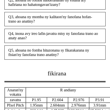
Q2, ahoana no fomba handefasanao ny entana ary
hafiriana no hahatongavan'izany?
Q3, ahoana ny momba ny kalitaon'ny fanofana hofan-
trano ao anatiny?
Q4, inona avy ireo lafin-javatra misy ny fanofana trano ao
anaty anao?
Q5, ahoana no fomba hitazonana sy fikarakarana ny
fisian'ny fanofana trano anatiny?
fikirana
Anaran'ny
R andiany
vokatra
zavatra
P1.95
P2.604
P2.976
P3.91
P
Ixel Pitch
1.95mm
2.604mm
2.976mm
3.91mm