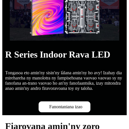
R Series Indoor Rava LED
Tongasoa eto amin'ny sisin'ny làlana amin'ny ho avy! Izahay dia
mirehareha ny manolotra ny fampisehoana vaovao vaovao sy ny
fanofana an-trano vaovao ho an'ny fanofaantsika, izay mitondra
anao amin'ny andro firavoravoana toy ny taloha.
Fanontaniana izao
Fiarovana amin'ny zoro