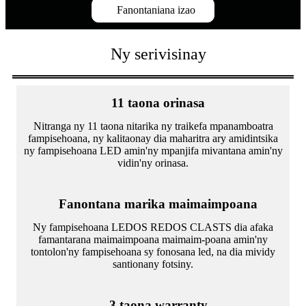
Fanontaniana izao
Ny serivisinay
11 taona orinasa
Nitranga ny 11 taona nitarika ny traikefa mpanamboatra
fampisehoana, ny kalitaonay dia maharitra ary amidintsika
ny fampisehoana LED amin'ny mpanjifa mivantana amin'ny
vidin'ny orinasa.
Fanontana marika maimaimpoana
Ny fampisehoana LEDOS REDOS CLASTS dia afaka
famantarana maimaimpoana maimaim-poana amin'ny
tontolon'ny fampisehoana sy fonosana led, na dia mividy
santionany fotsiny.
3 taona warranty