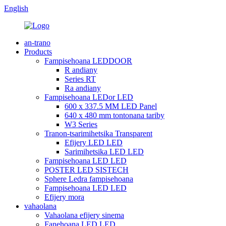
English
an-trano
Products
Fampisehoana LEDDOOR
R andiany
Series RT
Ra andiany
Fampisehoana LEDor LED
600 x 337.5 MM LED Panel
640 x 480 mm tontonana tariby
W3 Series
Tranon-tsarimihetsika Transparent
Efijery LED LED
Sarimihetsika LED LED
Fampisehoana LED LED
POSTER LED SISTECH
Sphere Ledra fampisehoana
Fampisehoana LED LED
Efijery mora
vahaolana
Vahaolana efijery sinema
Fanehoana LED LED