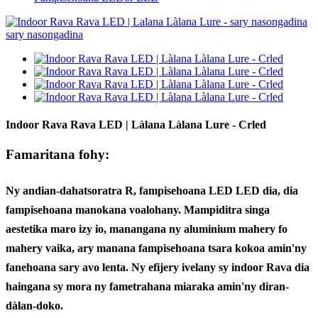
Indoor Rava Rava LED | Làlana Làlana Lure - Crled
Famaritana fohy:
Ny andian-dahatsoratra R, fampisehoana LED LED dia, dia
fampisehoana manokana voalohany. Mampiditra singa
aestetika maro izy io, manangana ny aluminium mahery fo
mahery vaika, ary manana fampisehoana tsara kokoa amin'ny
fanehoana sary avo lenta. Ny efijery ivelany sy indoor Rava dia
haingana sy mora ny fametrahana miaraka amin'ny diran-
dàlan-doko.