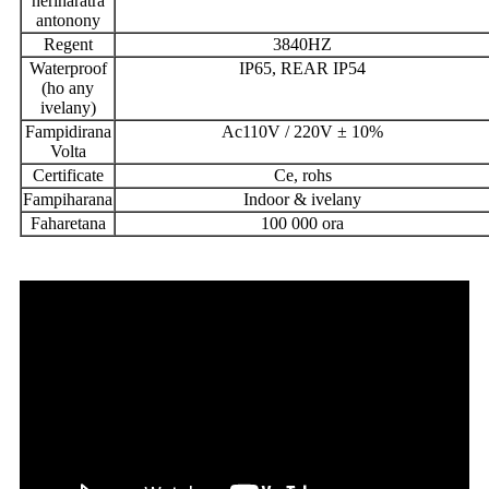
herinaratra
antonony
Regent
3840HZ
Waterproof
IP65, REAR IP54
(ho any
ivelany)
Fampidirana
Ac110V / 220V ± 10%
Volta
Certificate
Ce, rohs
Fampiharana
Indoor & ivelany
Faharetana
100 000 ora