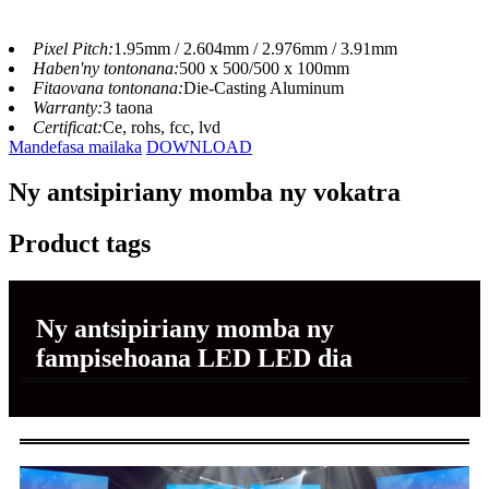
Pixel Pitch:
1.95mm / 2.604mm / 2.976mm / 3.91mm
Haben'ny tontonana:
500 x 500/500 x 100mm
Fitaovana tontonana:
Die-Casting Aluminum
Warranty:
3 taona
Certificat:
Ce, rohs, fcc, lvd
Mandefasa mailaka
DOWNLOAD
Ny antsipiriany momba ny vokatra
Product tags
Ny antsipiriany momba ny
fampisehoana LED LED dia