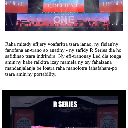
Raha mitady efijery voafaritra tsara ianao, ny fisian'ny
fanofana an-trano ao anatiny - ny safidy R Series dia ho
safidinao tsara indrindra. Ny efi-tranonay Led dia tonga
amin'ny habe raikitra izay mamela ny tsy fahaizana
mandanjalanja be loatra raha manolotra fahafaham-po
tsara amin'ny portability.