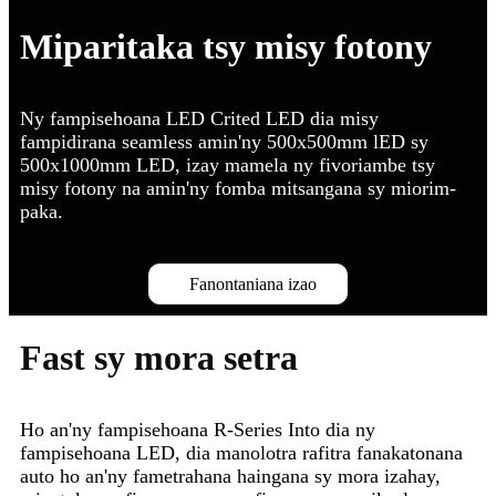
Miparitaka tsy misy fotony
Ny fampisehoana LED Crited LED dia misy
fampidirana seamless amin'ny 500x500mm lED sy
500x1000mm LED, izay mamela ny fivoriambe tsy
misy fotony na amin'ny fomba mitsangana sy miorim-
paka.
Fanontaniana izao
Fast sy mora setra
Ho an'ny fampisehoana R-Series Into dia ny
fampisehoana LED, dia manolotra rafitra fanakatonana
auto ho an'ny fametrahana haingana sy mora izahay,