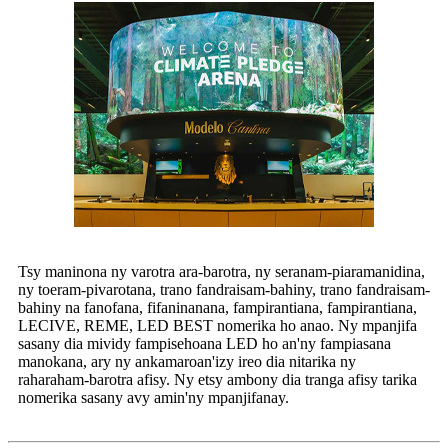
Tsy maninona ny varotra ara-barotra, ny seranam-piaramanidina,
ny toeram-pivarotana, trano fandraisam-bahiny, trano fandraisam-
bahiny na fanofana, fifaninanana, fampirantiana, fampirantiana,
LECIVE, REME, LED BEST nomerika ho anao. Ny mpanjifa
sasany dia mividy fampisehoana LED ho an'ny fampiasana
manokana, ary ny ankamaroan'izy ireo dia nitarika ny
raharaham-barotra afisy. Ny etsy ambony dia tranga afisy tarika
nomerika sasany avy amin'ny mpanjifanay.