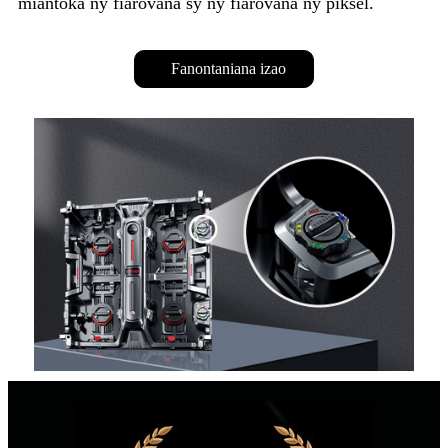
miantoka ny fiarovana sy ny fiarovana ny piksel.
Fanontaniana izao