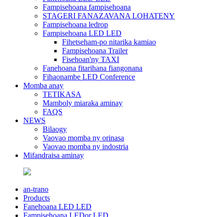
Fampisehoana fampisehoana
STAGERI FANAZAVANA LOHATENY
Fampisehoana ledrop
Fampisehoana LED LED
Fihetseham-po nitarika kamiao
Fampisehoana Trailer
Fisehoan'ny TAXI
Fanehoana fitarihana fiangonana
Fihaonambe LED Conference
Momba anay
TETIKASA
Mamboly miaraka aminay
FAQS
NEWS
Bilaogy
Vaovao momba ny orinasa
Vaovao momba ny indostria
Mifandraisa aminay
an-trano
Products
Fanehoana LED LED
Fampisehoana LEDor LED