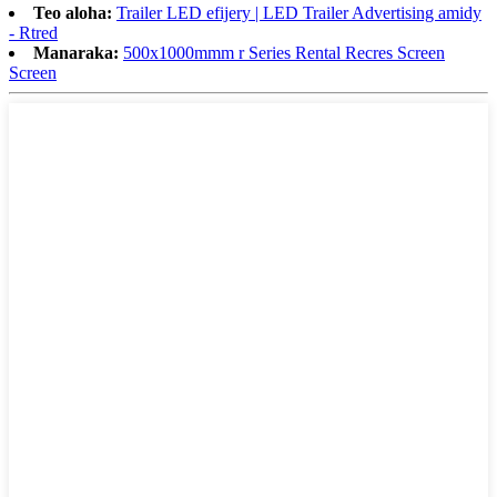
Teo aloha:
Trailer LED efijery | LED Trailer Advertising amidy
- Rtred
Manaraka:
500x1000mmm r Series Rental Recres Screen
Screen