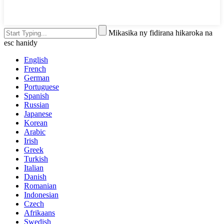
Mikasika ny fidirana hikaroka na
esc hanidy
English
French
German
Portuguese
Spanish
Russian
Japanese
Korean
Arabic
Irish
Greek
Turkish
Italian
Danish
Romanian
Indonesian
Czech
Afrikaans
Swedish