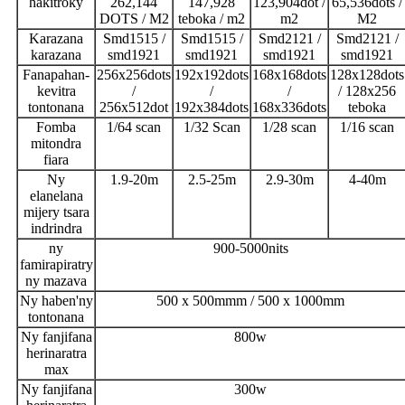
hakitroky
262,144
147,928
123,904dot /
65,536dots /
DOTS / M2
teboka / m2
m2
M2
Karazana
Smd1515 /
Smd1515 /
Smd2121 /
Smd2121 /
karazana
smd1921
smd1921
smd1921
smd1921
Fanapahan-
256x256dots
192x192dots
168x168dots
128x128dots
kevitra
/
/
/
/ 128x256
tontonana
256x512dot
192x384dots
168x336dots
teboka
Fomba
1/64 scan
1/32 Scan
1/28 scan
1/16 scan
mitondra
fiara
Ny
1.9-20m
2.5-25m
2.9-30m
4-40m
elanelana
mijery tsara
indrindra
ny
900-5000nits
famirapiratry
ny mazava
Ny haben'ny
500 x 500mmm / 500 x 1000mm
tontonana
Ny fanjifana
800w
herinaratra
max
Ny fanjifana
300w