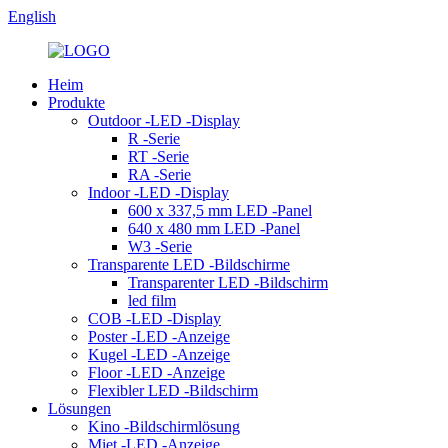
English
Heim
Produkte
Outdoor -LED -Display
R -Serie
RT -Serie
RA -Serie
Indoor -LED -Display
600 x 337,5 mm LED -Panel
640 x 480 mm LED -Panel
W3 -Serie
Transparente LED -Bildschirme
Transparenter LED -Bildschirm
led film
COB -LED -Display
Poster -LED -Anzeige
Kugel -LED -Anzeige
Floor -LED -Anzeige
Flexibler LED -Bildschirm
Lösungen
Kino -Bildschirmlösung
Miet -LED -Anzeige