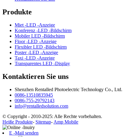
Produkte
Miet -LED -Anzeige
Konferenz -LED -Bildschirm
Mobiler LED -Bildschirm
Floor -LED -Anzeige
Flexibler LED -Bildschirm
Poster -LED -Anzeige
Taxi -LED -Anzeige
Transparentes LED -Display
Kontaktieren Sie uns
Shenzhen Rentalled Photoelectric Technology Co., Ltd.
0086-13510835945
0086-755-29792143
info@rentalledsolution.com
© Copyright - 2010-2025: Alle Rechte vorbehalten.
Heiße Produkte
-
Sitemap
-
Amp Mobile
E -Mail senden