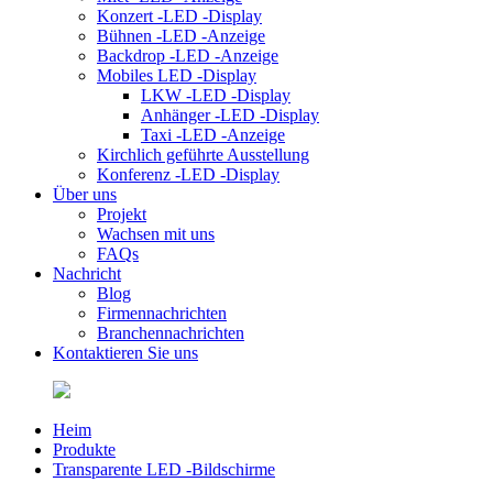
Konzert -LED -Display
Bühnen -LED -Anzeige
Backdrop -LED -Anzeige
Mobiles LED -Display
LKW -LED -Display
Anhänger -LED -Display
Taxi -LED -Anzeige
Kirchlich geführte Ausstellung
Konferenz -LED -Display
Über uns
Projekt
Wachsen mit uns
FAQs
Nachricht
Blog
Firmennachrichten
Branchennachrichten
Kontaktieren Sie uns
Heim
Produkte
Transparente LED -Bildschirme