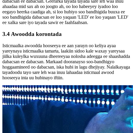
dabacsan ee dabacsan. Geerarka tayada tayada sare leh waa inuu
ahaadaa mid sax ah oo joogto ah, oo loo habeeyey iyadoo loo
eegayo heerka caadiga ah, si loo hubiyo soo bandhigida buuxa ee
soo bandhigida dabacsan ee loo yaqaan 'LED' ee loo yaqaan 'LED'
ee xalka sare iyo tayada sawir ee faahfaahsan.
3.4 Awoodda korontada
Isticmaalka awoodda hooseeya ee aan yarayn oo keliya ayaa
yareynaya isticmaalka tamarta, laakiin sidoo kale waxay yareysaa
jiilka kuleylka wuxuuna dheereeyaa nolosha adeegga ee shaashadda
dabacsan ee dabacsan. Markaad dooranayso soo-bandhigyo
hoggaamineed oo dabacsan, iska hubi in lagu dhejiyay. Nalalkayaga
tayadoodu tayo sare leh waa inuu lahaadaa isticmaal awood
hooseeya inta uu hubinayo iftiin.