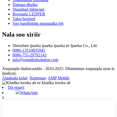
Dabaqa dhulka
Shaashad dabacsan
Boostada LEDPER
Taksi horseed
Soo bandhigida muuqaalka leh
Nala soo xiriir
Shenzhen ijaarka ijaarka ijaarka ee Ijaarka Co., Ltd.
0086-13510835945
0086-755-29792143
info@rentalledsolution.com
Xuquuqda daabacaadda - 2010-2025: Dhammaan xuquuqda ayaa la
ilaaliyay.
Alaabada kulul
-
Hartemap
-
AMP Mobile
Dir emayl
WhatsApp
x