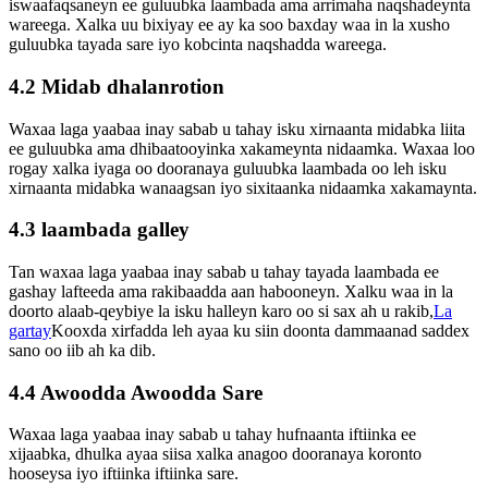
iswaafaqsaneyn ee guluubka laambada ama arrimaha naqshadeynta
wareega. Xalka uu bixiyay ee ay ka soo baxday waa in la xusho
guluubka tayada sare iyo kobcinta naqshadda wareega.
4.2 Midab dhalanrotion
Waxaa laga yaabaa inay sabab u tahay isku xirnaanta midabka liita
ee guluubka ama dhibaatooyinka xakameynta nidaamka. Waxaa loo
rogay xalka iyaga oo dooranaya guluubka laambada oo leh isku
xirnaanta midabka wanaagsan iyo sixitaanka nidaamka xakamaynta.
4.3 laambada galley
Tan waxaa laga yaabaa inay sabab u tahay tayada laambada ee
gashay lafteeda ama rakibaadda aan habooneyn. Xalku waa in la
doorto alaab-qeybiye la isku halleyn karo oo si sax ah u rakib,
La
gartay
Kooxda xirfadda leh ayaa ku siin doonta dammaanad saddex
sano oo iib ah ka dib.
4.4 Awoodda Awoodda Sare
Waxaa laga yaabaa inay sabab u tahay hufnaanta iftiinka ee
xijaabka, dhulka ayaa siisa xalka anagoo dooranaya koronto
hooseysa iyo iftiinka iftiinka sare.