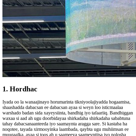
1. Hordhac
Iyada oo la wanaajinayo horumarinta tikniyoolajiyadda hogaamisa,
shaashadda dabacsan ee dabacsan ayaa si weyn loo isticmaalaa
warshado badan sida xayeysiinta, bandhig iyo tafaariiq. Bandhiggan
waxaa si aad ah ugu doorbidayaa shirkadaha shirkadaha sababtuna
tahay dabacsanaanteeda iyo saamaynta aragga sare. Si kastaba ha
noqotee, tayada xirmooyinka laambada, qaybta ugu muhiimsan ee
muuqaalka, ayaa si toos ah u saameeya saameyntiisa iyo nolosha