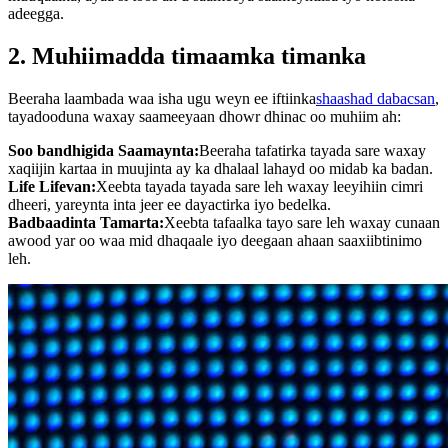
adeegga.
2. Muhiimadda timaamka timanka
Beeraha laambada waa isha ugu weyn ee iftiinka
shaashad dabacsan
,
tayadooduna waxay saameeyaan dhowr dhinac oo muhiim ah:
Soo bandhigida Saamaynta:
Beeraha tafatirka tayada sare waxay
xaqiijin kartaa in muujinta ay ka dhalaal lahayd oo midab ka badan.
Life Lifevan:
Xeebta tayada tayada sare leh waxay leeyihiin cimri
dheeri, yareynta inta jeer ee dayactirka iyo bedelka.
Badbaadinta Tamarta:
Xeebta tafaalka tayo sare leh waxay cunaan
awood yar oo waa mid dhaqaale iyo deegaan ahaan saaxiibtinimo
leh.