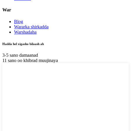
War
Blog
Wararka shirkadda
Warshadaha
Hadda hel xigasho bilaash ah
3-5 sano damaanad
11 sano oo khibrad muujinaya