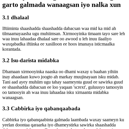
garto galmada wanaagsan iyo nalka xun
3.1 dhalaal
Iftiiminta shaashadda shaashadda dabacsan waa mid ka mid ah
tilmaamayaasha ugu muhiimsan. Xirmooyinka timaam tayo sare leh
waa inuu lahaadaa dhalaal sare oo awood u leh inuu ilaaliyo
waxqabadka iftiinka ee xasilloon ee hoos imanaya isticmaalka
korantada.
3.2 Isu-darista midabka
Dhamaan xirmooyinka naaska oo dhami waxay u baahan yihiin
inay ahaadaan kuwo joogto ah markay muujinayaan isku midab.
Tani aad ayey muhiim ugu tahay saameynta guud ee sawirka guud
ee shaashadda dabacsan ee loo yaqaan 'scrext', guluusyo tamooyin
oo tamooyin ah waa inuu lahaadaa isku xirnaanta midabka
wanaagsan.
3.3 Cabbirka iyo qabanqaabada
Cabbirka iyo qabanqaabinta galmada laambada waxay saameyn ku
yeelan doontaa qaraarka iyo dhameystirka sawirka shaashadda