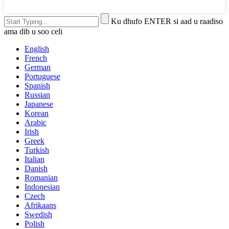
Ku dhufo ENTER si aad u raadiso
ama dib u soo celi
English
French
German
Portuguese
Spanish
Russian
Japanese
Korean
Arabic
Irish
Greek
Turkish
Italian
Danish
Romanian
Indonesian
Czech
Afrikaans
Swedish
Polish