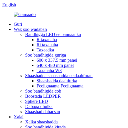
English
Guri
Wax soo wadaban
Bandhigga LED ee bannaanka
R taxanaha
Rt taxanaha
Taxaadka
Soo bandhigida guriga
600 x 337.5 mm panel
640 x 480 mm panel
Taxanaha W3
Shaashadda shaashadda ee daahfuran
Shaashadda daahfurka
Feejignaanta Feejignaanta
Soo bandhigida cob
Boostada LEDPER
Sphere LED
Dabaqa dhulka
Shaashad dabacsan
Xalal
Xalka shaashadda
Soo bandhigida kirada