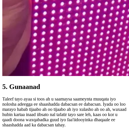
5. Gunaanad
Taleef tayo ayaa si toos ah u saamaysa saameynta muuqata iyo
nolosha adeegga ee shaashadda dabacsan ee dabacsan. Iyada oo loo
marayo habab tijaabo ah oo tijaabo ah iyo xulasho ah oo ah, waxaad
hubin kartaa inaad iibsato nal tafatir tayo sare leh, kaas oo kor u
qaadi doona waxqabadka guud iyo faa'iidooyinka dhaqaale ee
shaashadda aad ka dabacsan tahay.