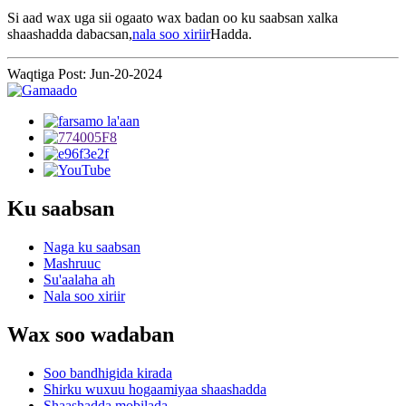
Si aad wax uga sii ogaato wax badan oo ku saabsan xalka
shaashadda dabacsan,
nala soo xiriir
Hadda.
Waqtiga Post: Jun-20-2024
Ku saabsan
Naga ku saabsan
Mashruuc
Su'aalaha ah
Nala soo xiriir
Wax soo wadaban
Soo bandhigida kirada
Shirku wuxuu hogaamiyaa shaashadda
Shaashadda mobilada