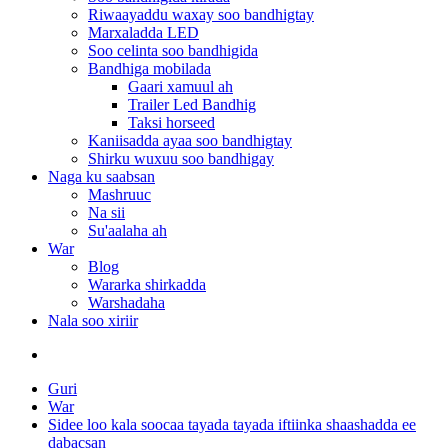
Riwaayaddu waxay soo bandhigtay
Marxaladda LED
Soo celinta soo bandhigida
Bandhiga mobilada
Gaari xamuul ah
Trailer Led Bandhig
Taksi horseed
Kaniisadda ayaa soo bandhigtay
Shirku wuxuu soo bandhigay
Naga ku saabsan
Mashruuc
Na sii
Su'aalaha ah
War
Blog
Wararka shirkadda
Warshadaha
Nala soo xiriir
Guri
War
Sidee loo kala soocaa tayada tayada iftiinka shaashadda ee
dabacsan