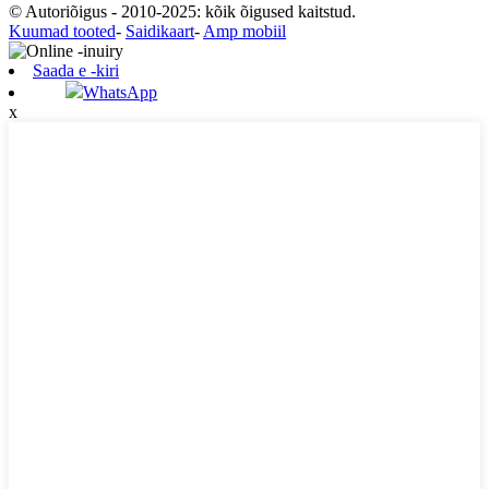
© Autoriõigus - 2010-2025: kõik õigused kaitstud.
Kuumad tooted
-
Saidikaart
-
Amp mobiil
Saada e -kiri
WhatsApp
x