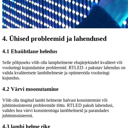
4. Ühised probleemid ja lahendused
4.1 Ebaühtlane heledus
Selle põhjuseks võib olla lamphelmeste ebajärjekindel kvaliteet või
vooluringi kujundamise probleemid. RTLED -i pakutav lahendus on
valida kvaliteetsete lambihelmeste ja optimeerida vooluringi
kujundus.
4.2 Värvi moonutamine
Võib olla tingitud lambi helmeste halvast konsistentsist või
juhtimissüsteemi probleemide tõttu. RTLED pakub lahendusi,
valides hea värvi konsistentsiga lambhelmeid ja parandades
juhtimissüsteemi.
4.3 lambi helme rike