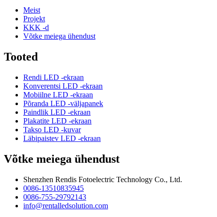
Meist
Projekt
KKK -d
Võtke meiega ühendust
Tooted
Rendi LED -ekraan
Konverentsi LED -ekraan
Mobiilne LED -ekraan
Põranda LED -väljapanek
Paindlik LED -ekraan
Plakatite LED -ekraan
Takso LED -kuvar
Läbipaistev LED -ekraan
Võtke meiega ühendust
Shenzhen Rendis Fotoelectric Technology Co., Ltd.
0086-13510835945
0086-755-29792143
info@rentalledsolution.com