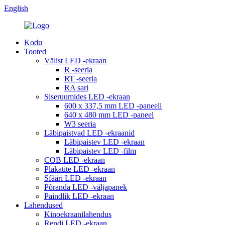
English
Kodu
Tooted
Välist LED -ekraan
R -seeria
RT -seeria
RA sari
Siseruumides LED -ekraan
600 x 337,5 mm LED -paneeli
640 x 480 mm LED -paneel
W3 seeria
Läbipaistvad LED -ekraanid
Läbipaistev LED -ekraan
Läbipaistev LED -film
COB LED -ekraan
Plakatite LED -ekraan
Sfääri LED -ekraan
Põranda LED -väljapanek
Paindlik LED -ekraan
Lahendused
Kinoekraanilahendus
Rendi LED -ekraan