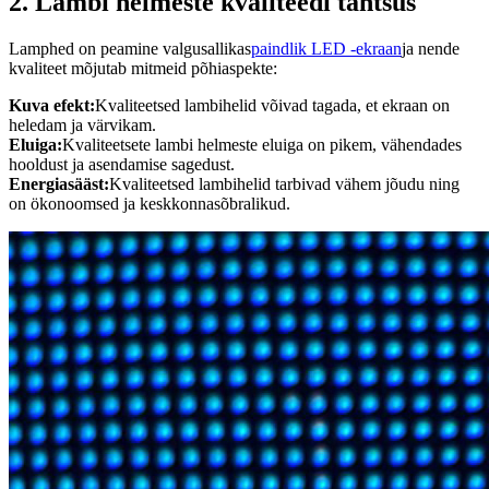
2. Lambi helmeste kvaliteedi tähtsus
Lamphed on peamine valgusallikas
paindlik LED -ekraan
ja nende
kvaliteet mõjutab mitmeid põhiaspekte:
Kuva efekt:
Kvaliteetsed lambihelid võivad tagada, et ekraan on
heledam ja värvikam.
Eluiga:
Kvaliteetsete lambi helmeste eluiga on pikem, vähendades
hooldust ja asendamise sagedust.
Energiasääst:
Kvaliteetsed lambihelid tarbivad vähem jõudu ning
on ökonoomsed ja keskkonnasõbralikud.