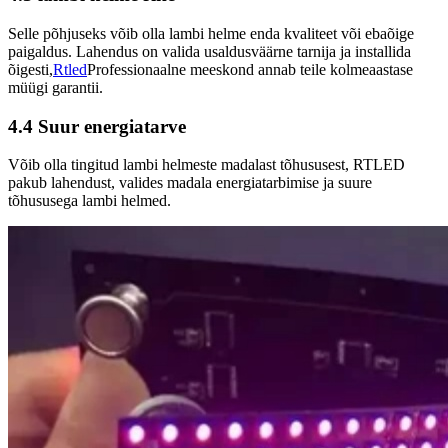
Selle põhjuseks võib olla lambi helme enda kvaliteet või ebaõige
paigaldus. Lahendus on valida usaldusväärne tarnija ja installida
õigesti,
Rtled
Professionaalne meeskond annab teile kolmeaastase
müügi garantii.
4.4 Suur energiatarve
Võib olla tingitud lambi helmeste madalast tõhususest, RTLED
pakub lahendust, valides madala energiatarbimise ja suure
tõhususega lambi helmed.