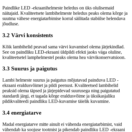
Paindlike LED -ekraanihelmeste heledus on üks olulisemaid
näitajaid. Kvaliteetsete lambihelmeste heledus peaks olema kõrge ja
suutma vähese energiatarbimise korral säilitada stabiilse helendava
jõudluse.
3.2 Värvi konsistents
Kõik lambihelid peavad sama värvi kuvamisel olema järjekindlad.
See on paindliku LED-ekraani üldpildi efekti jaoks väga oluline,
kvaliteetsetel lamphelmestel peaks olema hea värvikonservatsioon.
3.3 Suurus ja paigutus
Lambi helmeste suurus ja paigutus mõjutavad painduva LED -
ekraani eraldusvõimet ja pildi peenust. Kvaliteetsed lambihelid
peaksid olema täpsed ja järjepidevad suurusega ning paigutatud
standardi järgi, et tagada kõrge eraldusvõime ja üksikasjaliku
pildikvaliteedi paindliku LED-kuvamise täielik kuvamine.
3.4 energiatarve
Madal energiatarve mitte ainult ei vähenda energiatarbimist, vaid
vähendab ka soojuse tootmist ja pikendab paindliku LED -ekraani