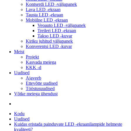
Kontserdi LED -väljapanek
Lava LED -ekraan
Tausta LED -ekraan
Mobiilne LED -ekraan
Veoauto LED -väljapanek
Treileri LED -ekraan
Takso LED -kuvar
Kiriku juhitud väljapanek
Konverentsi LED -kuvar
Meist
Projekt
Kasvada meiega
KKK -d
Uudised
Ajaveeb
Ettevõtte uudised
Tööstusuudised
Võtke meiega ühendust
Kodu
Uudised
Kuidas eristada painduvate LED -ekraanilampide helmeste
kvaliteeti?