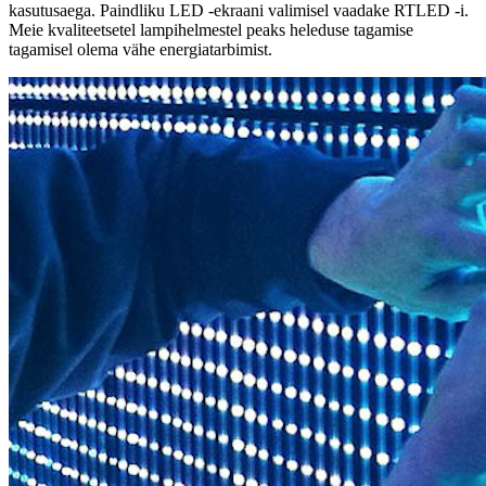
kasutusaega. Paindliku LED -ekraani valimisel vaadake RTLED -i.
Meie kvaliteetsetel lampihelmestel peaks heleduse tagamise
tagamisel olema vähe energiatarbimist.