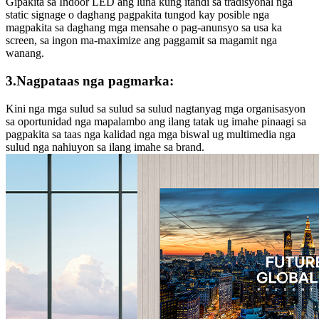
Gipakita sa Indoor LED ang luna kung itandi sa tradisyonal nga
static signage o daghang pagpakita tungod kay posible nga
magpakita sa daghang mga mensahe o pag-anunsyo sa usa ka
screen, sa ingon ma-maximize ang paggamit sa magamit nga
wanang.
3.Nagpataas nga pagmarka:
Kini nga mga sulud sa sulud sa sulud nagtanyag mga organisasyon
sa oportunidad nga mapalambo ang ilang tatak ug imahe pinaagi sa
pagpakita sa taas nga kalidad nga mga biswal ug multimedia nga
sulud nga nahiuyon sa ilang imahe sa brand.