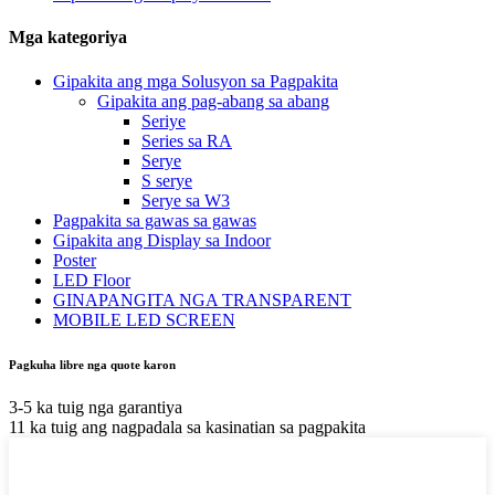
Mga kategoriya
Gipakita ang mga Solusyon sa Pagpakita
Gipakita ang pag-abang sa abang
Seriye
Series sa RA
Serye
S serye
Serye sa W3
Pagpakita sa gawas sa gawas
Gipakita ang Display sa Indoor
Poster
LED Floor
GINAPANGITA NGA TRANSPARENT
MOBILE LED SCREEN
Pagkuha libre nga quote karon
3-5 ka tuig nga garantiya
11 ka tuig ang nagpadala sa kasinatian sa pagpakita