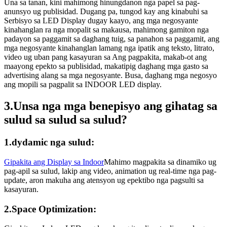
Una sa tanan, kini mahimong hinungdanon nga papel sa pag-
anunsyo ug publisidad. Dugang pa, tungod kay ang kinabuhi sa
Serbisyo sa LED Display dugay kaayo, ang mga negosyante
kinahanglan ra nga mopalit sa makausa, mahimong gamiton nga
padayon sa paggamit sa daghang tuig, sa panahon sa paggamit, ang
mga negosyante kinahanglan lamang nga ipatik ang teksto, litrato,
video ug uban pang kasayuran sa Ang pagpakita, makab-ot ang
maayong epekto sa publisidad, makatipig daghang mga gasto sa
advertising alang sa mga negosyante. Busa, daghang mga negosyo
ang mopili sa pagpalit sa INDOOR LED display.
3.
Unsa nga mga benepisyo ang gihatag sa
sulud sa sulud sa sulud?
1.dydamic nga sulud:
Gipakita ang Display sa Indoor
Mahimo magpakita sa dinamiko ug
pag-apil sa sulud, lakip ang video, animation ug real-time nga pag-
update, aron makuha ang atensyon ug epektibo nga pagsulti sa
kasayuran.
2.Space Optimization: