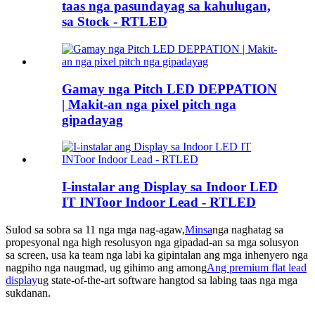
taas nga pasundayag sa kahulugan,
sa Stock - RTLED
Gamay nga Pitch LED DEPPATION
| Makit-an nga pixel pitch nga
gipadayag
I-instalar ang Display sa Indoor LED
IT INToor Indoor Lead - RTLED
Sulod sa sobra sa 11 nga mga nag-agaw,
Minsa
nga naghatag sa
propesyonal nga high resolusyon nga gipadad-an sa mga solusyon
sa screen, usa ka team nga labi ka gipintalan ang mga inhenyero nga
nagpiho nga naugmad, ug gihimo ang among
Ang premium flat lead
display
ug state-of-the-art software hangtod sa labing taas nga mga
sukdanan.