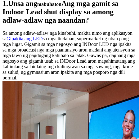
1.Unsa ang
Ang mga gamit sa
mabuhaton
Indoor Lead shut display sa among
adlaw-adlaw nga naandan?
Sa among adlaw-adlaw nga kinabuhi, makita nimo ang aplikasyon
sa
Gipakita ang LED
sa mga tindahan, supermarket ug uban pang
mga lugar. Gigamit sa mga negosyo ang INDoor LED nga ipakita
sa mga broadcast nga mga paanunsiyo aron madani ang atensyon sa
mga tawo ug pagdugang kahibalo sa tatak. Gawas pa, daghang mga
negosyo ang gigamit usab sa INDoor Lead aron mapahimutang ang
kahimtang sa lainlaing mga kalingawan sa mga sawang, mga korte
sa sulud, ug gymnasium aron ipakita ang mga posporo nga dili
pormal.