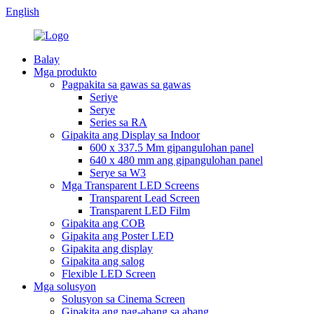
English
Balay
Mga produkto
Pagpakita sa gawas sa gawas
Seriye
Serye
Series sa RA
Gipakita ang Display sa Indoor
600 x 337.5 Mm gipangulohan panel
640 x 480 mm ang gipangulohan panel
Serye sa W3
Mga Transparent LED Screens
Transparent Lead Screen
Transparent LED Film
Gipakita ang COB
Gipakita ang Poster LED
Gipakita ang display
Gipakita ang salog
Flexible LED Screen
Mga solusyon
Solusyon sa Cinema Screen
Gipakita ang pag-abang sa abang