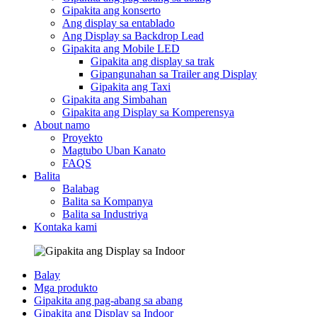
Gipakita ang konserto
Ang display sa entablado
Ang Display sa Backdrop Lead
Gipakita ang Mobile LED
Gipakita ang display sa trak
Gipangunahan sa Trailer ang Display
Gipakita ang Taxi
Gipakita ang Simbahan
Gipakita ang Display sa Komperensya
About namo
Proyekto
Magtubo Uban Kanato
FAQS
Balita
Balabag
Balita sa Kompanya
Balita sa Industriya
Kontaka kami
Balay
Mga produkto
Gipakita ang pag-abang sa abang
Gipakita ang Display sa Indoor