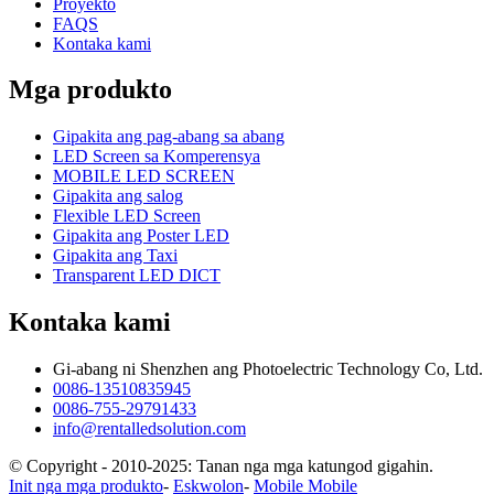
Proyekto
FAQS
Kontaka kami
Mga produkto
Gipakita ang pag-abang sa abang
LED Screen sa Komperensya
MOBILE LED SCREEN
Gipakita ang salog
Flexible LED Screen
Gipakita ang Poster LED
Gipakita ang Taxi
Transparent LED DICT
Kontaka kami
Gi-abang ni Shenzhen ang Photoelectric Technology Co, Ltd.
0086-13510835945
0086-755-29791433
info@rentalledsolution.com
© Copyright - 2010-2025: Tanan nga mga katungod gigahin.
Init nga mga produkto
-
Eskwolon
-
Mobile Mobile