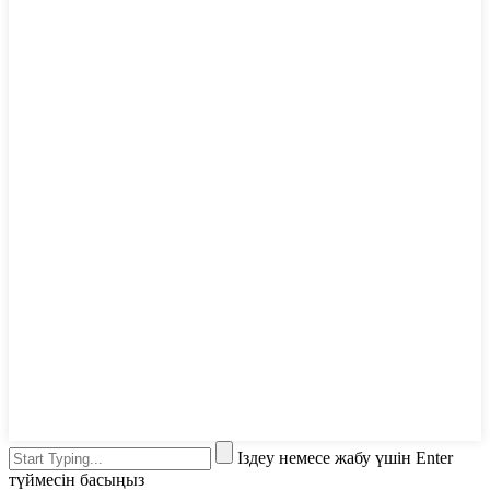
Іздеу немесе жабу үшін Enter
түймесін басыңыз