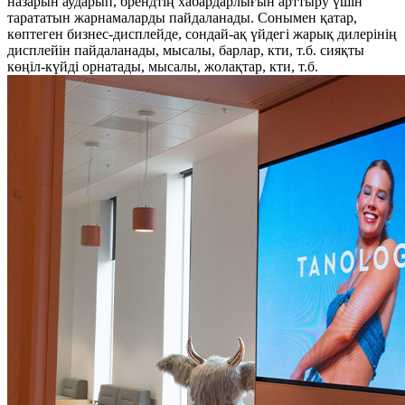
назарын аударып, брендтің хабардарлығын арттыру үшін
тарататын жарнамаларды пайдаланады. Сонымен қатар,
көптеген бизнес-дисплейде, сондай-ақ үйдегі жарық дилерінің
дисплейін пайдаланады, мысалы, барлар, кти, т.б. сияқты
көңіл-күйді орнатады, мысалы, жолақтар, кти, т.б.