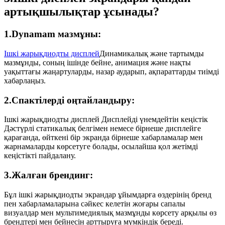
артықшылықтар ұсынады?
1.Dynamam мазмұны:
Ішкі жарықдиодты дисплей
Динамикалық және тартымды
мазмұнды, соның ішінде бейне, анимация және нақты
уақыттағы жаңартуларды, назар аударып, ақпараттарды тиімді
хабарлаңыз.
2.Спактілерді оңтайландыру:
Ішкі жарықдиодты дисплей Дисплейді үнемдейтін кеңістік
Дәстүрлі статикалық белгімен немесе бірнеше дисплейге
қарағанда, өйткені бір экранда бірнеше хабарламалар мен
жарнамаларды көрсетуге болады, осылайша қол жетімді
кеңістікті пайдалану.
3.Жалған брендинг:
Бұл ішкі жарықдиодты экрандар ұйымдарға өздерінің бренд
пен хабарламаларына сәйкес келетін жоғары сапалы
визуалдар мен мультимедиялық мазмұнды көрсету арқылы өз
брендтері мен бейнесін арттыруға мүмкіндік береді.