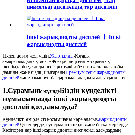
Кішкентай қарақат дисплей | Тар
пиксельді дисплейдің тар дисплейі
Ішкі жарықдиодты дисплей 丨 Ішкі
жарықдиодты дисплей
11-ден астам жол үшін,
Жыртылды
Жоғары
ажыратымдылықтағы «Жоғары деңгейлі» экрандық
шешімдерін ұсынды, жоғары тәжірибелі инженерлер тобы
дамиды және біздің шығарады
Премиум тегіс жарықдиодты
дисплей
және заманауи бағдарламалық қамтамасыздандыру.
1.Сұрамын
Біздің күнделікті
іс жүзінде
жұмысымызда ішкі жарықдиодты
дисплей қолданылуда?
Күнделікті өмірде сіз қосымшаны көре аласыз
Жарықдиодты
дисплей
Дүкендерде, супермаркеттерде және басқа жерлерде.
Кәсіпорындар ішкі жарық диодты дисплейді адамдардың