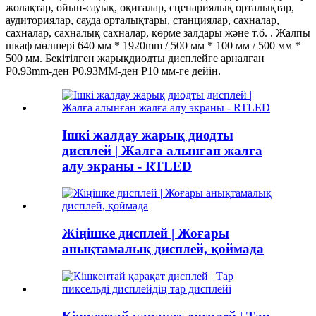
жолақтар, ойын-сауық, оқиғалар, сценариялық орталықтар,
аудиториялар, сауда орталықтары, станциялар, сахналар,
сахналар, сахналық сахналар, көрме залдары және т.б. . Жалпы
шкаф мөлшері 640 мм * 1920mm / 500 мм * 100 мм / 500 мм *
500 мм. Бекітілген жарықдиодты дисплейге арналған
P0.93mm-ден P0.93MM-ден P10 мм-ге дейін.
Ішкі жалдау жарық диодты
дисплей | Жалға алынған жалға
алу экраны - RTLED
Жіңішке дисплей | Жоғары
анықтамалық дисплей, қоймада