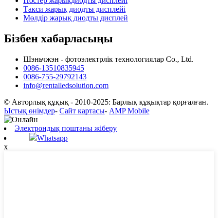
Постер жарықдиодты дисплейі
Такси жарық диодты дисплейі
Мөлдір жарық диодты дисплей
Бізбен хабарласыңы
Шэньчжэн - фотоэлектрлік технологиялар Co., Ltd.
0086-13510835945
0086-755-29792143
info@rentalledsolution.com
© Авторлық құқық - 2010-2025: Барлық құқықтар қорғалған.
Ыстық өнімдер
-
Сайт картасы
-
AMP Mobile
Электрондық поштаны жіберу
Whatsapp
x