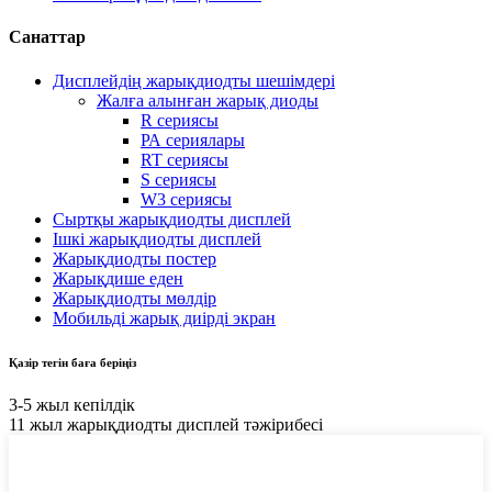
Санаттар
Дисплейдің жарықдиодты шешімдері
Жалға алынған жарық диоды
R сериясы
РА сериялары
RT сериясы
S сериясы
W3 сериясы
Сыртқы жарықдиодты дисплей
Ішкі жарықдиодты дисплей
Жарықдиодты постер
Жарықдише еден
Жарықдиодты мөлдір
Мобильді жарық диірді экран
Қазір тегін баға беріңіз
3-5 жыл кепілдік
11 жыл жарықдиодты дисплей тәжірибесі