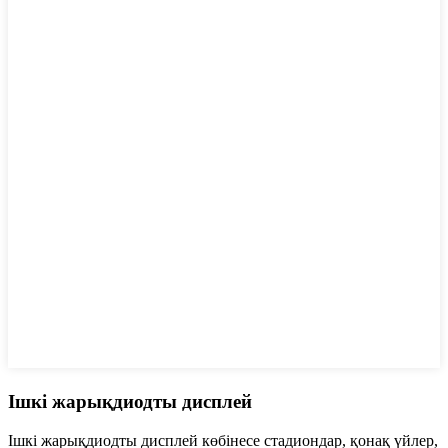
Ішкі жарықдиодты дисплей
Ішкі жарықдиодты дисплей көбінесе стадиондар, қонақ үйлер,