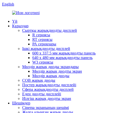
English
Үй
Құралдар
Сыртқы жарықдиодты дисплей
R сериясы
RT сериясы
РА сериялары
Ішкі жарықдиодты дисплей
600 x 337.5 мм жарықдиодты панель
640 x 480 мм жарықдиодты панель
W3 сериясы
Мөлдір жарық диоды экрандары
Мөлдір жарық диодты экран
Мөлдір жарық диоды
COB жарық диоды
Постер жарықдиодты дисплейі
Сфера жарықдиодты дисплей
Еден диодты дисплейі
Иілгіш жарық диодты экран
Шешімдер
Cinema экранының шешімі
Жалға алынған жарық диоды