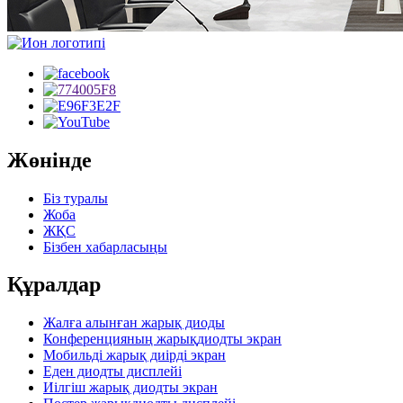
Жөнінде
Біз туралы
Жоба
ЖҚС
Бізбен хабарласыңы
Құралдар
Жалға алынған жарық диоды
Конференцияның жарықдиодты экран
Мобильді жарық диірді экран
Еден диодты дисплейі
Иілгіш жарық диодты экран