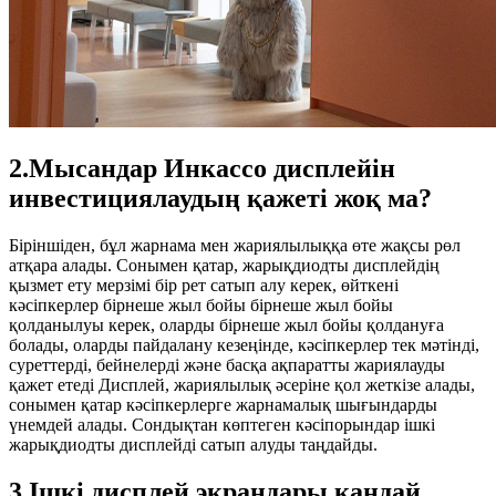
2.Мысандар Инкассо дисплейін
инвестициялаудың қажеті жоқ ма?
Біріншіден, бұл жарнама мен жариялылыққа өте жақсы рөл
атқара алады. Сонымен қатар, жарықдиодты дисплейдің
қызмет ету мерзімі бір рет сатып алу керек, өйткені
кәсіпкерлер бірнеше жыл бойы бірнеше жыл бойы
қолданылуы керек, оларды бірнеше жыл бойы қолдануға
болады, оларды пайдалану кезеңінде, кәсіпкерлер тек мәтінді,
суреттерді, бейнелерді және басқа ақпаратты жариялауды
қажет етеді Дисплей, жариялылық әсеріне қол жеткізе алады,
сонымен қатар кәсіпкерлерге жарнамалық шығындарды
үнемдей алады. Сондықтан көптеген кәсіпорындар ішкі
жарықдиодты дисплейді сатып алуды таңдайды.
3.
Ішкі дисплей экрандары қандай