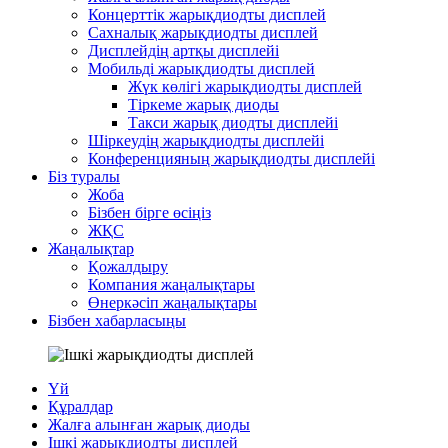
Концерттік жарықдиодты дисплей
Сахналық жарықдиодты дисплей
Дисплейдің артқы дисплейі
Мобильді жарықдиодты дисплей
Жүк көлігі жарықдиодты дисплей
Тіркеме жарық диоды
Такси жарық диодты дисплейі
Шіркеудің жарықдиодты дисплейі
Конференцияның жарықдиодты дисплейі
Біз туралы
Жоба
Бізбен бірге өсіңіз
ЖҚС
Жаңалықтар
Қожалдыру
Компания жаңалықтары
Өнеркәсіп жаңалықтары
Бізбен хабарласыңы
Үй
Құралдар
Жалға алынған жарық диоды
Ішкі жарықдиодты дисплей