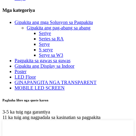
Mga kategoriya
Gipakita ang mga Solusyon sa Pagpakita
Gipakita ang pag-abang sa abang
Seriye
Series sa RA
Serye
S serye
Serye sa W3
Pagpakita sa gawas sa gawas
Gipakita ang Display sa Indoor
Poster
LED Floor
GINAPANGITA NGA TRANSPARENT
MOBILE LED SCREEN
Pagkuha libre nga quote karon
3-5 ka tuig nga garantiya
11 ka tuig ang nagpadala sa kasinatian sa pagpakita