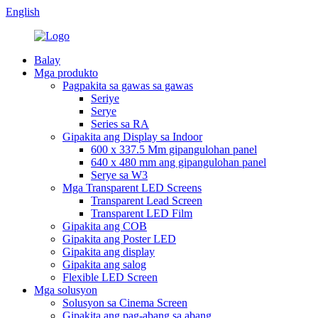
English
Balay
Mga produkto
Pagpakita sa gawas sa gawas
Seriye
Serye
Series sa RA
Gipakita ang Display sa Indoor
600 x 337.5 Mm gipangulohan panel
640 x 480 mm ang gipangulohan panel
Serye sa W3
Mga Transparent LED Screens
Transparent Lead Screen
Transparent LED Film
Gipakita ang COB
Gipakita ang Poster LED
Gipakita ang display
Gipakita ang salog
Flexible LED Screen
Mga solusyon
Solusyon sa Cinema Screen
Gipakita ang pag-abang sa abang