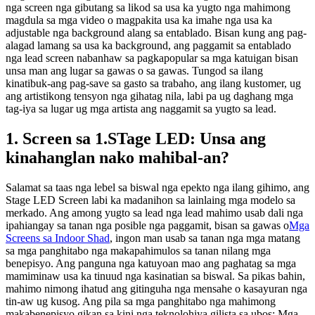
nga screen nga gibutang sa likod sa usa ka yugto nga mahimong
magdula sa mga video o magpakita usa ka imahe nga usa ka
adjustable nga background alang sa entablado. Bisan kung ang pag-
alagad lamang sa usa ka background, ang paggamit sa entablado
nga lead screen nabanhaw sa pagkapopular sa mga katuigan bisan
unsa man ang lugar sa gawas o sa gawas. Tungod sa ilang
kinatibuk-ang pag-save sa gasto sa trabaho, ang ilang kustomer, ug
ang artistikong tensyon nga gihatag nila, labi pa ug daghang mga
tag-iya sa lugar ug mga artista ang naggamit sa yugto sa lead.
1. Screen sa 1.STage LED: Unsa ang
kinahanglan nako mahibal-an?
Salamat sa taas nga lebel sa biswal nga epekto nga ilang gihimo, ang
Stage LED Screen labi ka madanihon sa lainlaing mga modelo sa
merkado. Ang among yugto sa lead nga lead mahimo usab dali nga
ipahiangay sa tanan nga posible nga paggamit, bisan sa gawas o
Mga
Screens sa Indoor Shad
, ingon man usab sa tanan nga mga matang
sa mga panghitabo nga makapahimulos sa tanan nilang mga
benepisyo. Ang panguna nga katuyoan mao ang paghatag sa mga
mamiminaw usa ka tinuud nga kasinatian sa biswal. Sa pikas bahin,
mahimo nimong ihatud ang gitinguha nga mensahe o kasayuran nga
tin-aw ug kusog. Ang pila sa mga panghitabo nga mahimong
makabenepisyo gikan sa kini nga teknolohiya gilista sa ubos: Mga