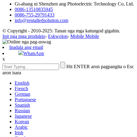
Gi-abang ni Shenzhen ang Photoelectric Technology Co, Ltd.
0086-13510835945
0086-755-29791433
info@rentalledsolution.com
© Copyright - 2010-2025: Tanan nga mga katungod gigahin.
Init nga mga produkto
-
Eskwolon
-
Mobile Mobile
Ipadala ang email
WhatsApp
x
Hit ENTER aron pagpangita o Esc
aron isara
English
French
German
Portuguese
Spanish
Russian
Japanese
Korean
Arabic
Irish