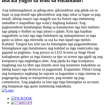
usa ka yugto sa lead sa entablado?
Ang kahinungdanon sa gibug-aton: gikonsiderar ang gidak-on sa
lugar sa pag-install nga gikonsiderar ang mga sukat sa lugar sa pag-
install, labing maayo nga magpili usa ka fixture nga mahimong
mabalhin o mapulihan nga wala'y daghang kahasol. Ang
pagkonsiderar kinahanglan ihatag sa kamatuoran nga kini mahimo
nga gitipig o ibalhin sa mga piraso o gilain. Kini nga kapilian
nagpahinlo sa kini nga mga buluhaton ug makapamenus sa mga
gasto sa labor, nga miresulta sa usa ka mas lapad nga epekto.
Kalidad: Tungod kay kini usa ka hinungdan nga pagpamuhunan,
hinungdanon nga hunahunaon ang kalidad sa mga materyales nga
gigamit sa paghimo. Ang presyo sa LED Screen sa Stage Head
kadaghanan gitino sa mga kinaiya sa tipo sa screen nga gipili ug ang
kompanya nga nagbaligya niini. Ang pipila ka mga kompanya
maghatag usa ka libre nga kinutlo aron ang kustomer makahimo sa
labing kaayo nga desisyon sa pagpamalit. Kagamitan: Hibal-i kung
ang kompanya naghatag ba suporta sa kagamitan o mga sistema sa
pagpugong alang sa transportasyon, pag-instalar ug pag-
commission. Ang pagkuha sa kini nga mga hinungdan sa account,
ang katapusan nga gasto mahimong makalkula.