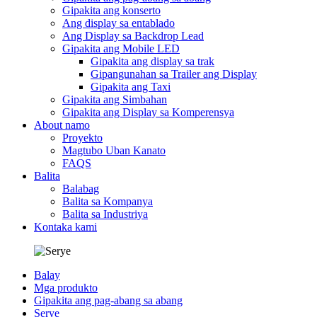
Gipakita ang konserto
Ang display sa entablado
Ang Display sa Backdrop Lead
Gipakita ang Mobile LED
Gipakita ang display sa trak
Gipangunahan sa Trailer ang Display
Gipakita ang Taxi
Gipakita ang Simbahan
Gipakita ang Display sa Komperensya
About namo
Proyekto
Magtubo Uban Kanato
FAQS
Balita
Balabag
Balita sa Kompanya
Balita sa Industriya
Kontaka kami
Balay
Mga produkto
Gipakita ang pag-abang sa abang
Serye