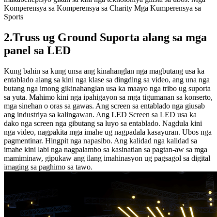
Komperensya sa Komperensya sa Charity Mga Kumperensya sa
Sports
2.Truss ug Ground Suporta alang sa mga
panel sa LED
Kung bahin sa kung unsa ang kinahanglan nga magbutang usa ka
entablado alang sa kini nga klase sa dingding sa video, ang una nga
butang nga imong gikinahanglan usa ka maayo nga tribo ug suporta
sa yuta. Mahimo kini nga ipahigayon sa mga tigumanan sa konserto,
mga sinehan o oras sa gawas. Ang screen sa entablado nga giusab
ang industriya sa kalingawan. Ang LED Screen sa LED usa ka
dako nga screen nga gibutang sa luyo sa entablado. Nagdula kini
nga video, nagpakita mga imahe ug nagpadala kasayuran. Ubos nga
pagmentinar. Hingpit nga napasibo. Ang kalidad nga kalidad sa
imahe kini labi nga nagpalambo sa kasinatian sa pagtan-aw sa mga
mamiminaw, gipukaw ang ilang imahinasyon ug pagsagol sa digital
imaging sa paghimo sa tawo.