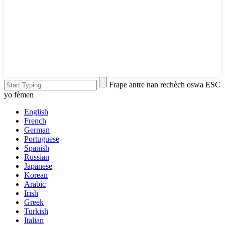
Frape antre nan rechèch oswa ESC
yo fèmen
English
French
German
Portuguese
Spanish
Russian
Japanese
Korean
Arabic
Irish
Greek
Turkish
Italian