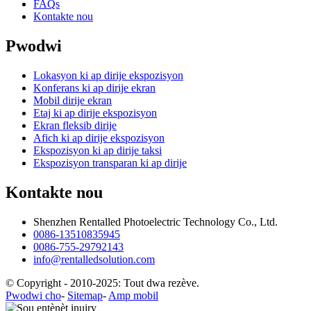
FAQs
Kontakte nou
Pwodwi
Lokasyon ki ap dirije ekspozisyon
Konferans ki ap dirije ekran
Mobil dirije ekran
Etaj ki ap dirije ekspozisyon
Ekran fleksib dirije
Afich ki ap dirije ekspozisyon
Ekspozisyon ki ap dirije taksi
Ekspozisyon transparan ki ap dirije
Kontakte nou
Shenzhen Rentalled Photoelectric Technology Co., Ltd.
0086-13510835945
0086-755-29792143
info@rentalledsolution.com
© Copyright - 2010-2025: Tout dwa rezève.
Pwodwi cho
-
Sitemap
-
Amp mobil