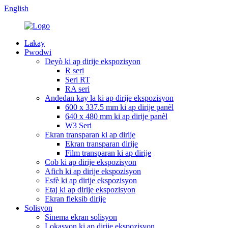
English
Lakay
Pwodwi
Deyò ki ap dirije ekspozisyon
R seri
Seri RT
RA seri
Andedan kay la ki ap dirije ekspozisyon
600 x 337.5 mm ki ap dirije panèl
640 x 480 mm ki ap dirije panèl
W3 Seri
Ekran transparan ki ap dirije
Ekran transparan dirije
Film transparan ki ap dirije
Cob ki ap dirije ekspozisyon
Afich ki ap dirije ekspozisyon
Esfè ki ap dirije ekspozisyon
Etaj ki ap dirije ekspozisyon
Ekran fleksib dirije
Solisyon
Sinema ekran solisyon
Lokasyon ki ap dirije ekspozisyon