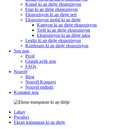
Konsè ki ap dirije ekspozisyon
Etap ki ap dirije ekspozisyon
Ekspozisyon ki ap dirije seri
Ekspozisyon mobil ki ap dirije
Kamyon ki ap dirije ekspozisyon
Trelè ki ap dirije ekspozisyon
Ekspozisyon ki ap dirije taksi
Legliz ki ap dirije ekspozisyon
Konferans ki ap dirije ekspozisyon
Sou nou
Projè
Grandi avèk nou
FAQs
Nouvèl
Blog
Nouvèl Konpayi
Nouvèl endistri
Kontakte nou
Lakay
Pwodwi
Ekran transparan ki ap dirije