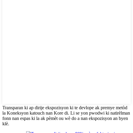
Transparan ki ap dirije ekspozisyon ki te devlope ak premye metòd
la Koneksyon katouch nan Kore di. Li se yon pwodwi ki natirèlman
fonn nan espas ki la ak pèmèt ou wè do a nan ekspozisyon an byen
klè.