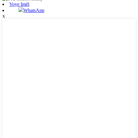
Voye Imèl
WhatsApp
x