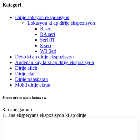
Kategori
Dirije solisyon ekspozisyon
Lokasyon ki ap dirije ekspozisyon
R seri
RA seri
Seri RT
S seri
W3 Seri
Deyò ki ap dirije ekspozisyon
Andedan kay la ki ap dirije ekspozisyon
Dirije afich
Dirije etaj
Dirije transparan
Mobil dirije ekran
Jwenn gratis quote kounye a
3-5 ane garanti
11 ane eksperyans ekspozisyon ki ap dirije