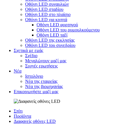
Οθόνη LED συναυλιών
Οθόνη LED σταδίου
Οθόνη LED στο πλαίσιο
Οθόνη LED για κινητά
Οθόνη LED φορτηγού
Οθόνη LED του ρυμουλκούμενου
Οθόνη LED ταξί
Οθόνη LED της εκκλησίας
Οθόνη LED του συνεδρίου
Σχετικά με εμάς
Σχέδιο
Μεγαλώνουν μαζί μας
Συχνές ερωτήσεις
Νέα
Ιστολόγιο
Νέα της εταιρείας
Νέα της βιομηχανίας
Επικοινωνήστε μαζί μας
Σπίτι
Προϊόντα
Διαφανείς οθόνες LED