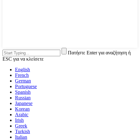
Πατήστε Enter για αναζήτηση ή
ESC για να κλείσετε
English
French
German
Portuguese
Spanish
Russian
Japanese
Korean
Arabic
Irish
Greek
Turkish
Italian