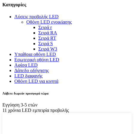
Κατηγορίες
Λύσεις προβολής LED
Οθόνη LED ενοικίασης
Σειρά r
Σειρά RA
Σειρά RT
Σειρά S
Σειρά W3
Υπαίθρια οθόνη LED
Εσωτερική οθόνη LED
Αφίσα LED
Δάπεδο οδήγησης
LED διαφανής
Οθόνη LED για κινητά
Λάβετε δωρεάν προσφορά τώρα
Εγγύηση 3-5 ετών
11 χρόνια LED εμπειρία προβολής