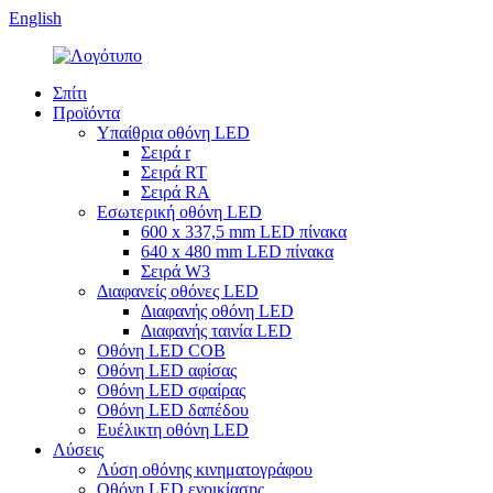
English
Σπίτι
Προϊόντα
Υπαίθρια οθόνη LED
Σειρά r
Σειρά RT
Σειρά RA
Εσωτερική οθόνη LED
600 x 337,5 mm LED πίνακα
640 x 480 mm LED πίνακα
Σειρά W3
Διαφανείς οθόνες LED
Διαφανής οθόνη LED
Διαφανής ταινία LED
Οθόνη LED COB
Οθόνη LED αφίσας
Οθόνη LED σφαίρας
Οθόνη LED δαπέδου
Ευέλικτη οθόνη LED
Λύσεις
Λύση οθόνης κινηματογράφου
Οθόνη LED ενοικίασης