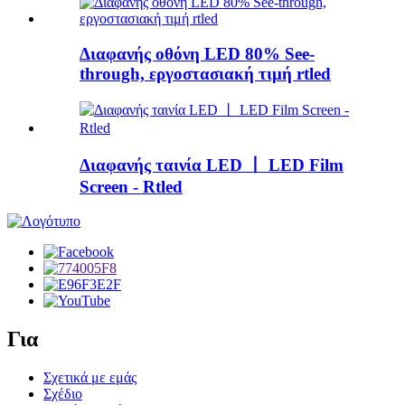
Διαφανής οθόνη LED 80% See-
through, εργοστασιακή τιμή rtled
Διαφανής ταινία LED 丨 LED Film
Screen - Rtled
Για
Σχετικά με εμάς
Σχέδιο