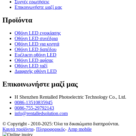
Συχνές ερωτήσεις
Επικοινωνήστε μαζί μας
Προϊόντα
Οθόνη LED ενοικίασης
Οθόνη LED συνέδρια
Οθόνη LED για κινητά
Οθόνη LED δαπέδου
Ευέλικτη οθόνη LED
Οθόνη LED αφίσας
Οθόνη LED ταξί
Διαφανής οθόνη LED
Επικοινωνήστε μαζί μας
Η Shenzhen Rentalled Photoelectric Technology Co., Ltd.
0086-13510835945
0086-755-29792143
info@rentalledsolution.com
© Copyright - 2010-2025: Όλα τα δικαιώματα διατηρούνται.
Καυτά προϊόντα
-
Πληροφορικός
-
Amp mobile