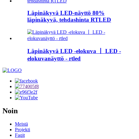
Läpinäkyvä LED-näyttö 80%
läpinäkyvä, tehdashinta RTLED
Läpinäkyvä LED -elokuva 丨 LED -
elokuvanäyttö - rtled
Noin
Meistä
Projekti
Faqit