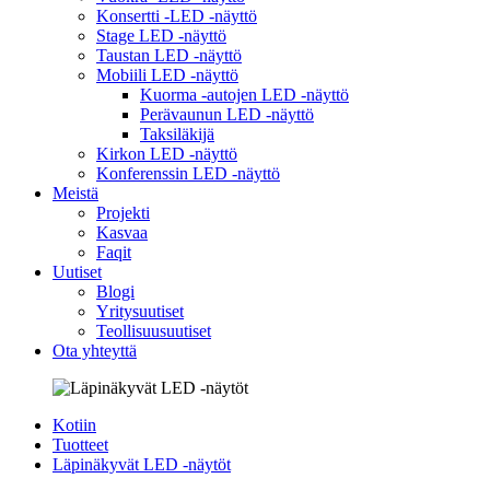
Konsertti -LED -näyttö
Stage LED -näyttö
Taustan LED -näyttö
Mobiili LED -näyttö
Kuorma -autojen LED -näyttö
Perävaunun LED -näyttö
Taksiläkijä
Kirkon LED -näyttö
Konferenssin LED -näyttö
Meistä
Projekti
Kasvaa
Faqit
Uutiset
Blogi
Yritysuutiset
Teollisuusuutiset
Ota yhteyttä
Kotiin
Tuotteet
Läpinäkyvät LED -näytöt