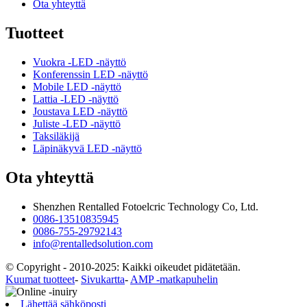
Ota yhteyttä
Tuotteet
Vuokra -LED -näyttö
Konferenssin LED -näyttö
Mobile LED -näyttö
Lattia -LED -näyttö
Joustava LED -näyttö
Juliste -LED -näyttö
Taksiläkijä
Läpinäkyvä LED -näyttö
Ota yhteyttä
Shenzhen Rentalled Fotoelcric Technology Co, Ltd.
0086-13510835945
0086-755-29792143
info@rentalledsolution.com
© Copyright - 2010-2025: Kaikki oikeudet pidätetään.
Kuumat tuotteet
-
Sivukartta
-
AMP -matkapuhelin
Lähettää sähköposti