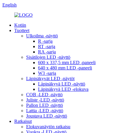
English
Kotiin
Tuotteet
Ulkoilma -näyttö
R -sarja
RT -sarja
RA -sarja
Sisätilojen LED -näyttö
600 x 337,5 mm LED -paneeli
640 x 480 mm LED -paneeli
W3 -sarja
Läpinäkyvät LED -näytöt
Läpinäkyvä LED -näyttö
Läpinäkyvä LED -elokuva
COB -LED -näyttö
Juliste -LED -näyttö
Pallon LED -näyttö
Lattia -LED -näyttö
Joustava LED -näyttö
Ratkaisut
Elokuvanäytön ratkaisu
Vuokra -LED -näyttö