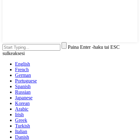
Paina Enter -haku tai ESC
sulkeaksesi
English
French
German
Portuguese
Spanish
Russian
Japanese
Korean
Arabic
Irish
Greek
Turkish
Italian
Danish