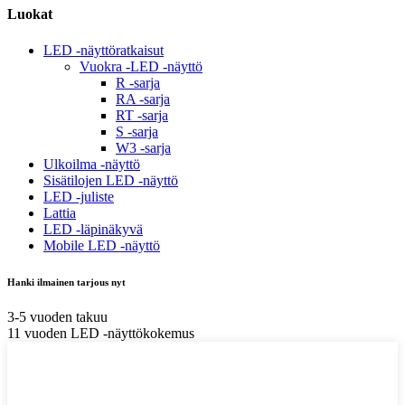
Luokat
LED -näyttöratkaisut
Vuokra -LED -näyttö
R -sarja
RA -sarja
RT -sarja
S -sarja
W3 -sarja
Ulkoilma -näyttö
Sisätilojen LED -näyttö
LED -juliste
Lattia
LED -läpinäkyvä
Mobile LED -näyttö
Hanki ilmainen tarjous nyt
3-5 vuoden takuu
11 vuoden LED -näyttökokemus