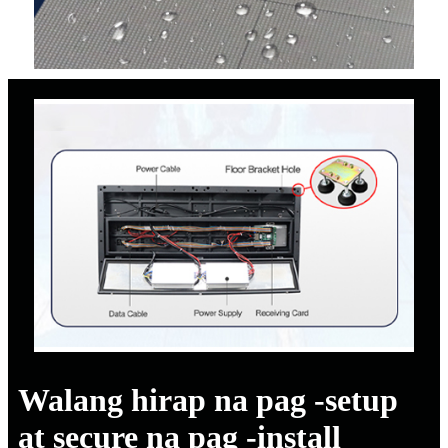
Walang hirap na pag -setup
at secure na pag -install