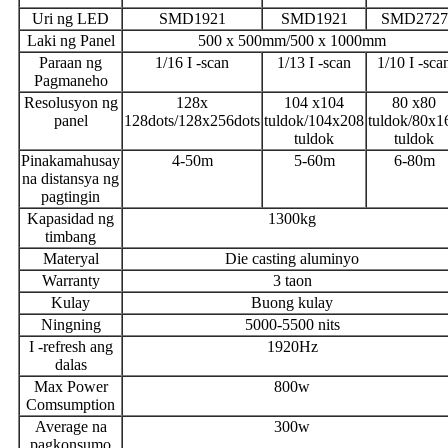
Uri ng LED
SMD1921
SMD1921
SMD2727
Laki ng Panel
500 x 500mm/500 x 1000mm
Paraan ng
1/16 I -scan
1/13 I -scan
1/10 I -sca
Pagmaneho
Resolusyon ng
128x
104 x104
80 x80
panel
128dots/128x256dots
tuldok/104x208
tuldok/80x1
tuldok
tuldok
Pinakamahusay
4-50m
5-60m
6-80m
na distansya ng
pagtingin
Kapasidad ng
1300kg
timbang
Materyal
Die casting aluminyo
Warranty
3 taon
Kulay
Buong kulay
Ningning
5000-5500 nits
I -refresh ang
1920Hz
dalas
Max Power
800w
Comsumption
Average na
300w
pagkonsumo