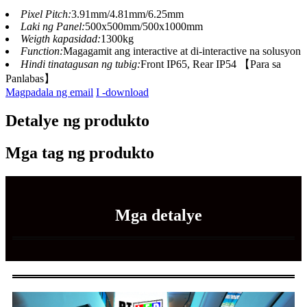
Pixel Pitch:
3.91mm/4.81mm/6.25mm
Laki ng Panel:
500x500mm/500x1000mm
Weigth kapasidad:
1300kg
Function:
Magagamit ang interactive at di-interactive na solusyon
Hindi tinatagusan ng tubig:
Front IP65, Rear IP54 【Para sa
Panlabas】
Magpadala ng email
I -download
Detalye ng produkto
Mga tag ng produkto
Mga detalye