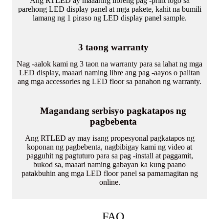
Ang RTLED ay maaaring libreng pag -print logo sa
parehong LED display panel at mga pakete, kahit na bumili
lamang ng 1 piraso ng LED display panel sample.
3 taong warranty
Nag -aalok kami ng 3 taon na warranty para sa lahat ng mga
LED display, maaari naming libre ang pag -aayos o palitan
ang mga accessories ng LED floor sa panahon ng warranty.
Magandang serbisyo pagkatapos ng
pagbebenta
Ang RTLED ay may isang propesyonal pagkatapos ng
koponan ng pagbebenta, nagbibigay kami ng video at
pagguhit ng pagtuturo para sa pag -install at paggamit,
bukod sa, maaari naming gabayan ka kung paano
patakbuhin ang mga LED floor panel sa pamamagitan ng
online.
FAQ