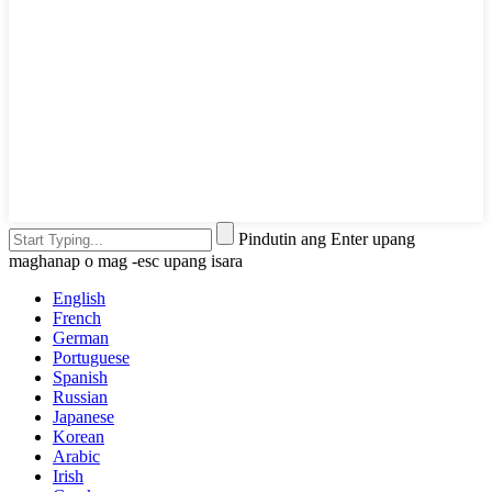
Pindutin ang Enter upang
maghanap o mag -esc upang isara
English
French
German
Portuguese
Spanish
Russian
Japanese
Korean
Arabic
Irish