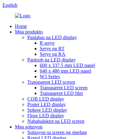
English
Home
Mga produkto
Panlabas na LED display
R serye
Serye ng RT
Serye ng RA
Panloob na LED display
600 x 337.5 mm LED panel
640 x 480 mm LED panel
W3 Series
Transparent LED screen
Transparent LED screen
Transparent LED film
COB LED display
Poster LED display
Sphere LED display
Floor LED display
Nababaluktot na LED screen
Mga solusyon
Solusyon sa screen ng sinehan
Rental LED display