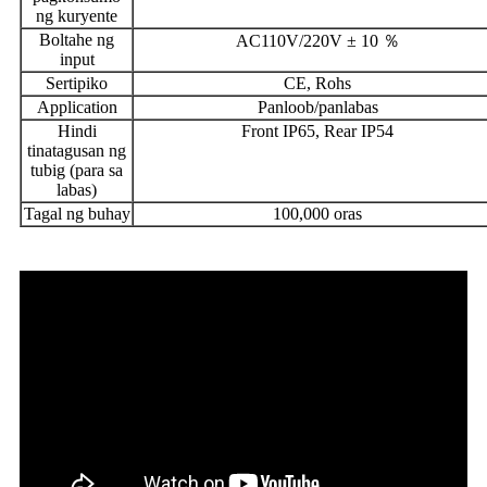
ng kuryente
Boltahe ng
AC110V/220V ± 10 ％
input
Sertipiko
CE, Rohs
Application
Panloob/panlabas
Hindi
Front IP65, Rear IP54
tinatagusan ng
tubig (para sa
labas)
Tagal ng buhay
100,000 oras