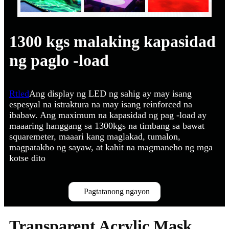
1300 kgs malaking kapasidad
ng paglo -load
Rtled
Ang display ng LED ng sahig ay may isang
espesyal na istraktura na may isang reinforced na
ibabaw. Ang maximum na kapasidad ng pag -load ay
maaaring hanggang sa 1300kgs na timbang sa bawat
squaremeter, maaari kang maglakad, tumalon,
magpatakbo ng sayaw, at kahit na magmaneho ng mga
kotse dito
Pagtatanong ngayon
Transparent Acrylic Mask