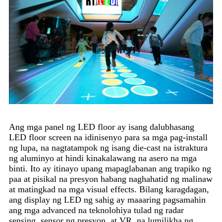
Ang mga panel ng LED floor ay isang dalubhasang
LED floor screen na idinisenyo para sa mga pag-install
ng lupa, na nagtatampok ng isang die-cast na istraktura
ng aluminyo at hindi kinakalawang na asero na mga
binti. Ito ay itinayo upang mapaglabanan ang trapiko ng
paa at pisikal na presyon habang naghahatid ng malinaw
at matingkad na mga visual effects. Bilang karagdagan,
ang display ng LED ng sahig ay maaaring pagsamahin
ang mga advanced na teknolohiya tulad ng radar
sensing, sensor ng presyon, at VR, na lumilikha ng