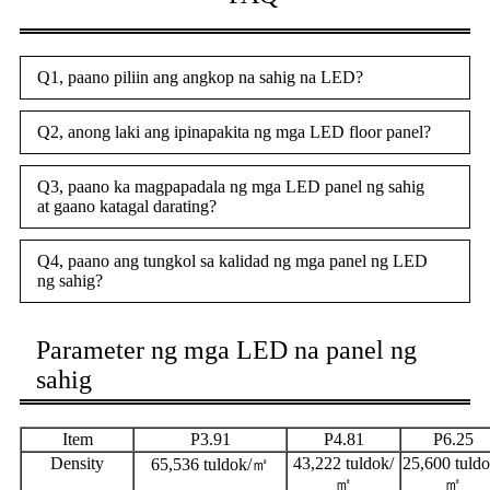
Q1, paano piliin ang angkop na sahig na LED?
Q2, anong laki ang ipinapakita ng mga LED floor panel?
Q3, paano ka magpapadala ng mga LED panel ng sahig
at gaano katagal darating?
Q4, paano ang tungkol sa kalidad ng mga panel ng LED
ng sahig?
Parameter ng mga LED na panel ng
sahig
Item
P3.91
P4.81
P6.25
Density
43,222 tuldok/
25,600 tuldo
65,536 tuldok/㎡
㎡
㎡