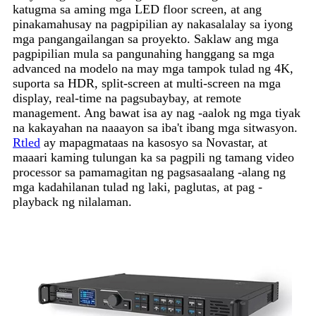
katugma sa aming mga LED floor screen, at ang
pinakamahusay na pagpipilian ay nakasalalay sa iyong
mga pangangailangan sa proyekto. Saklaw ang mga
pagpipilian mula sa pangunahing hanggang sa mga
advanced na modelo na may mga tampok tulad ng 4K,
suporta sa HDR, split-screen at multi-screen na mga
display, real-time na pagsubaybay, at remote
management. Ang bawat isa ay nag -aalok ng mga tiyak
na kakayahan na naaayon sa iba't ibang mga sitwasyon.
Rtled
ay mapagmataas na kasosyo sa Novastar, at
maaari kaming tulungan ka sa pagpili ng tamang video
processor sa pamamagitan ng pagsasaalang -alang ng
mga kadahilanan tulad ng laki, paglutas, at pag -
playback ng nilalaman.