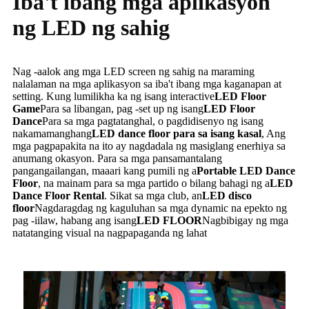
Iba't ibang mga aplikasyon
ng LED ng sahig
Nag -aalok ang mga LED screen ng sahig na maraming
nalalaman na mga aplikasyon sa iba't ibang mga kaganapan at
setting. Kung lumilikha ka ng isang interactive
LED Floor
Game
Para sa libangan, pag -set up ng isang
LED Floor
Dance
Para sa mga pagtatanghal, o pagdidisenyo ng isang
nakamamanghang
LED dance floor para sa isang kasal
, Ang
mga pagpapakita na ito ay nagdadala ng masiglang enerhiya sa
anumang okasyon. Para sa mga pansamantalang
pangangailangan, maaari kang pumili ng a
Portable LED Dance
Floor
, na mainam para sa mga partido o bilang bahagi ng a
LED
Dance Floor Rental
. Sikat sa mga club, an
LED disco
floor
Nagdaragdag ng kaguluhan sa mga dynamic na epekto ng
pag -iilaw, habang ang isang
LED FLOOR
Nagbibigay ng mga
natatanging visual na nagpapaganda ng lahat