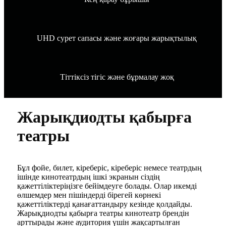
UHD сурет сапасы және жоғары жарықтылық
Тіттіксіз тігіс және бұрмалау жоқ
Жарықдиодты қабырға
театры
Бұл фойе, билет, кіреберіс, кіреберіс немесе театрдың
ішінде кинотеатрдың ішкі экранын сіздің
қажеттіліктеріңізге бейімдеуге болады. Олар икемді
өлшемдер мен пішіндерді бірегей көрнекі
қажеттіліктерді қанағаттандыру кезінде қолдайды.
Жарықдиодты қабырға театры кинотеатр брендін
арттырады және аудитория үшін жақсартылған