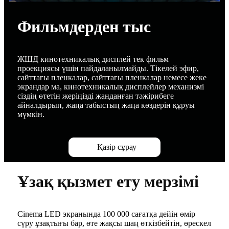
Фильмдерден тыс
ЖШД кинотехникалық дисплей тек фильм
проекциясы үшін пайдаланылмайды. Тікелей эфир,
сайттағы пленкалар, сайттағы пленкалар немесе жеке
экрандар ма, кинотехникалық дисплейлер механизмі
сіздің өтетін жеріңізді жанданған тәжірибеге
айналдырып, жаңа табыстың жаңа көздерін құруы
мүмкін.
Қазір сұрау
Ұзақ қызмет ету мерзімі
Cinema LED экранында 100 000 сағатқа дейін өмір
сүру ұзақтығы бар, өте жақсы шаң өткізбейтін, өрескел