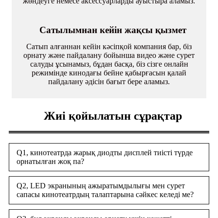
жөндеуге немесе аксессуарларды ауыстыра аламыз.
Сатылымнан кейін жақсы қызмет
Сатып алғаннан кейін кәсіпқой компания бар, біз
орнату және пайдалану бойынша видео және сурет
салуды ұсынамыз, бұдан басқа, біз сізге онлайн
режимінде кинодағы бейне қабырғасын қалай
пайдалану әдісін бағыт бере аламыз.
Жиі қойылатын сұрақтар
Q1, кинотеатрда жарық диодты дисплей тиісті түрде
орнатылған жоқ па?
Q2, LED экранының ажыратымдылығы мен сурет
сапасы кинотеатрдың талаптарына сәйкес келеді ме?