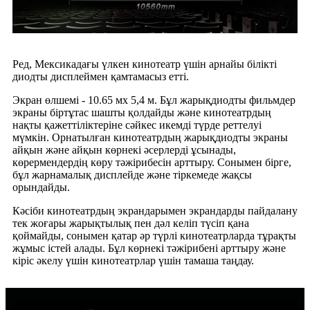
Ред, Мексикадағы үлкен кинотеатр үшін арнайы білікті
диодты дисплеймен қамтамасыз етті.
Экран өлшемі - 10.65 мх 5,4 м. Бұл жарықдиодты фильмдер
экраны біртұтас шашты қолдайды және кинотеатрдың
нақты қажеттіліктеріне сәйкес икемді түрде реттелуі
мүмкін. Орнатылған кинотеатрдың жарықдиодты экраны
айқын және айқын көрнекі әсерлерді ұсынады,
көрермендердің көру тәжірибесін арттыру. Сонымен бірге,
бұл жарнамалық дисплейде және тіркемеде жақсы
орындайды.
Кәсіби кинотеатрдың экрандарымен экрандарды пайдалану
тек жоғары жарықтылық пен дәл келіп түсіп қана
қоймайды, сонымен қатар әр түрлі кинотеатрларда тұрақты
жұмыс істей алады. Бұл көрнекі тәжірибені арттыру және
кіріс әкелу үшін кинотеатрлар үшін тамаша таңдау.