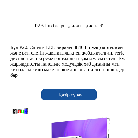
P2.6 Ішкі жарықдиодты дисплей
Бұл P2.6 Cinema LED экраны 3840 Гц жаңғыртылған
және реттелетін жарықтылықпен жабдықталған, тегіс
дисплей мен керемет өнімділікті қамтамасыз етеді. Бұл
жарықдиодты панельде модульдік хаб дизайны мен
кинодағы кино макеттеріне арналған иілген пішіндер
бар.
Қазір сұрау