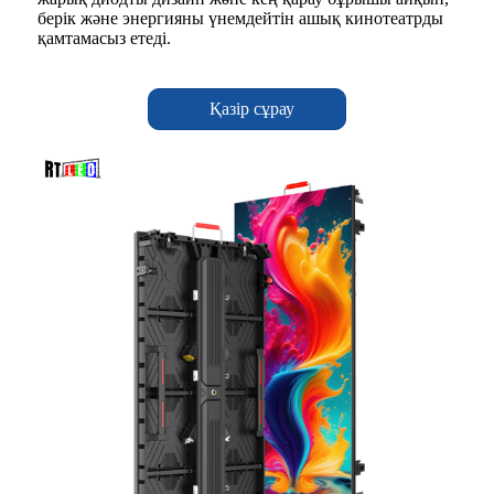
берік және энергияны үнемдейтін ашық кинотеатрды
қамтамасыз етеді.
Қазір сұрау