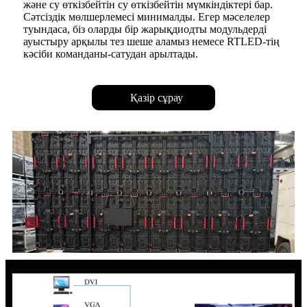
және су өткізбейтін су өткізбейтін мүмкіндіктері бар.
Сәтсіздік мөлшерлемесі минималды. Егер мәселелер
туындаса, біз оларды бір жарықдиодты модульдерді
ауыстыру арқылы тез шеше аламыз немесе RTLED-тің
кәсіби команданы-сатудан арылтады.
Қазір сұрау