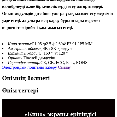
калибрлеуді және біркелкіліктерді өтеу алгоритмдері.
Оның модульдік дизайны ультра ұзақ қызмет ету мерзімін
уәде етеді, ал ультра кең қарау бұрыштары керемет
көрнекі тәжірибені қамтамасыз етеді.
Кино экраны:
P1.95 /p2.5 /p2.604/ P3.91 / P5 MM
Ажыратымдылық:
4K / 8K қолдауы
Бұрышты қарау:
С: 160 °, v: 120 °
Орнату:
Тікелей дәмдеуіш
Сертификаттар:
CE, CB, FCC, ETL, ROHS
Электрондық поштаны жіберу
Сайлау
Өнімнің бөлшегі
Өнім тегтері
«Кино» экраны ерітіндісі