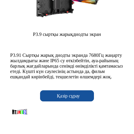
P3.9 сыртқы жарықдиодты экран
P3.91 Сыртқы жарық диодты экранда 7680Гц жаңарту
жылдамдығы және IP65 су өткізбейтін, ауа-райының
барлық жағдайларында сенімді өнімділікті қамтамасыз
етеді. Күшті күн сәулесінің астында да, фильм
ешқандай көрінбейді, теңшелетін өлшемдері жоқ.
Қазір сұрау