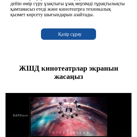
дейін өмір сүру ұзақтығы ұзақ мерзімді тұрақтылықты
қамтамасыз етеді және кинотеатрға техникалық
қызмет көрсету шығындарын азайтады.
Қазір сұрау
ЖШД кинотеатрлар экранын
жасаңыз