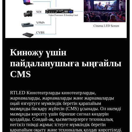
Киножу үшін
пайдаланушыға ыңғайлы
CMS
RTLED Кинотеатрларды кинотеатрларды,
жарнамаларды, жарнамаларды және жарнамаларды
оңай өзгертуге мүмкіндік беретін қарапайым
мазмұнды басқару жүйесін (CMS) ұсынады. Ол икемді
мазмұнды көрсету үшін бірнеше сигнал көздерін
қолдайды. Сондай-ақ, қызметкерлерге техникалық
негізсіз тиімді жұмыс істеуге мүмкіндік беретін
қарапайым оқыту және техникалық қолдау көрсетіледі.