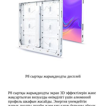
P8 сыртқы жарықдиодты дисплей
P8 сыртқы жарықдиодты экран 3D эффектілерін және
жақсартылған визуалды өнімділігі үшін алюминий
профиль шкафын жасайды. Энергия үнемдейтін
жарық диодты дизайн және кең қарау бұрышы айқын,