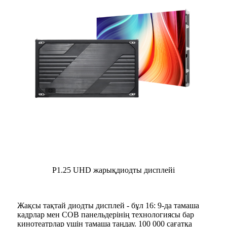
P1.25 UHD жарықдиодты дисплейі
Жақсы тақтай диодты дисплей - бұл 16: 9-да тамаша
кадрлар мен COB панельдерінің технологиясы бар
кинотеатрлар үшін тамаша таңдау. 100 000 сағатқа