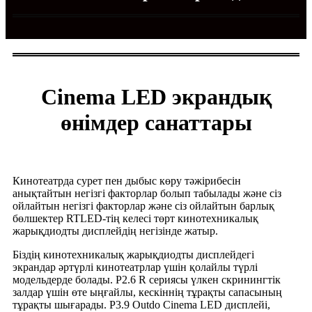
Cinema LED экрандық
өнімдер санаттары
Кинотеатрда сурет пен дыбыс көру тәжірибесін
анықтайтын негізгі факторлар болып табылады және сіз
ойлайтын негізгі факторлар және сіз ойлайтын барлық
бөлшектер RTLED-тің келесі төрт кинотехникалық
жарықдиодты дисплейдің негізінде жатыр.
Біздің кинотехникалық жарықдиодты дисплейдегі
экрандар әртүрлі кинотеатрлар үшін қолайлы түрлі
модельдерде болады. P2.6 R сериясы үлкен скринингтік
залдар үшін өте ыңғайлы, кескіннің тұрақты сапасының
тұрақты шығарады. P3.9 Outdo Cinema LED дисплейі,