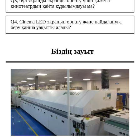
Q3, бұл экранды экранды орнату үшін қажетті
кинотеатрдың қайта құрылымдауы ма?
Q4, Cinema LED экранын орнату және пайдалануға
беру қанша уақытты алады?
Біздің зауыт