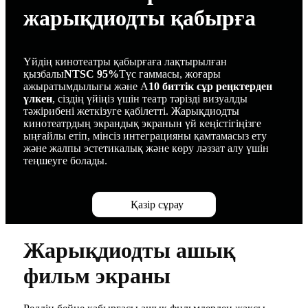
жарықдиодты қабырға
Үйдің кинотеатры қабырғаға лақтырылған
қызбалы
NTSC 95%
Түс гаммасы, жоғары
ажыратымдылығы және A
10 биттік сұр реңктерден
үлкен
, сіздің үйіңіз үшін театр тәрізді визуалды
тәжірибені жеткізуге қабілетті. Жарықдиодты
кинотеатрдың экрандық экранын үй кеңістігіңізге
ыңғайлы етіп, мінсіз интеграцияны қамтамасыз ету
және жалпы эстетикалық және көру ләззат алу үшін
теңшеуге болады.
Қазір сұрау
Жарықдиодты ашық
фильм экраны