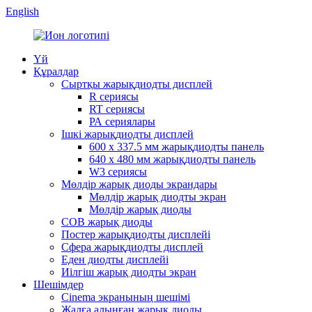
English
Үй
Құралдар
Сыртқы жарықдиодты дисплей
R сериясы
RT сериясы
РА сериялары
Ішкі жарықдиодты дисплей
600 x 337.5 мм жарықдиодты панель
640 x 480 мм жарықдиодты панель
W3 сериясы
Мөлдір жарық диоды экрандары
Мөлдір жарық диодты экран
Мөлдір жарық диоды
COB жарық диоды
Постер жарықдиодты дисплейі
Сфера жарықдиодты дисплей
Еден диодты дисплейі
Иілгіш жарық диодты экран
Шешімдер
Cinema экранының шешімі
Жалға алынған жарық диоды