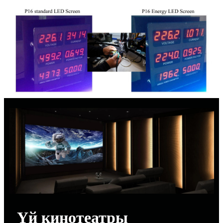
Үй кинотеатры