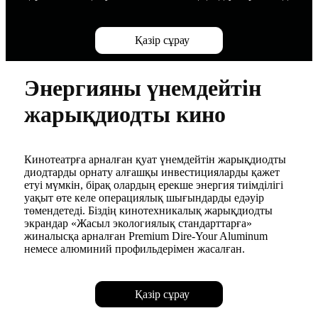
Қазір сұрау
Энергияны үнемдейтін
жарықдиодты кино
Кинотеатрға арналған қуат үнемдейтін жарықдиодты
диодтарды орнату алғашқы инвестицияларды қажет
етуі мүмкін, бірақ олардың ерекше энергия тиімділігі
уақыт өте келе операциялық шығындарды едәуір
төмендетеді. Біздің кинотехникалық жарықдиодты
экрандар «Жасыл экологиялық стандарттарға»
жиналысқа арналған Premium Dire-Your Aluminum
немесе алюминий профильдерімен жасалған.
Қазір сұрау