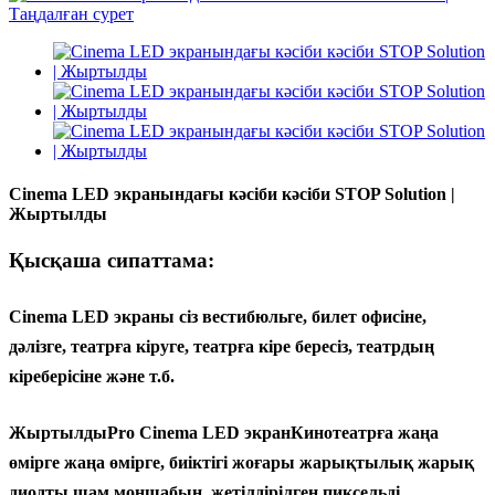
Cinema LED экранындағы кәсіби кәсіби STOP Solution |
Жыртылды
Қысқаша сипаттама:
Cinema LED экраны сіз вестибюльге, билет офисіне,
дәлізге, театрға кіруге, театрға кіре бересіз, театрдың
кіреберісіне және т.б.
Жыртылды
Pro Cinema LED экран
Кинотеатрға жаңа
өмірге жаңа өмірге, биіктігі жоғары жарықтылық жарық
диодты шам моншабын, жетілдірілген пиксельді