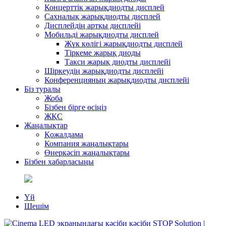
Концерттік жарықдиодты дисплей
Сахналық жарықдиодты дисплей
Дисплейдің артқы дисплейі
Мобильді жарықдиодты дисплей
Жүк көлігі жарықдиодты дисплей
Тіркеме жарық диоды
Такси жарық диодты дисплейі
Шіркеудің жарықдиодты дисплейі
Конференцияның жарықдиодты дисплейі
Біз туралы
Жоба
Бізбен бірге өсіңіз
ЖҚС
Жаңалықтар
Қожалдама
Компания жаңалықтары
Өнеркәсіп жаңалықтары
Бізбен хабарласыңы
Үй
Шешім