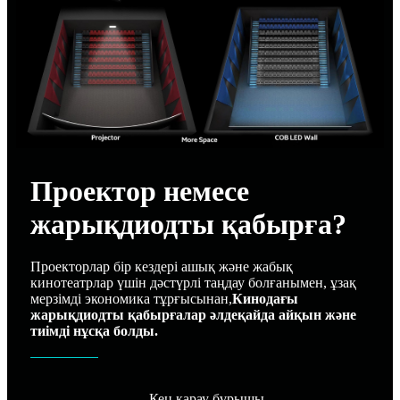
Проектор немесе
жарықдиодты қабырға?
Проекторлар бір кездері ашық және жабық
кинотеатрлар үшін дәстүрлі таңдау болғанымен, ұзақ
мерзімді экономика тұрғысынан,
Кинодағы
жарықдиодты қабырғалар әлдеқайда айқын және
тиімді нұсқа болды.
Кең қарау бұрышы