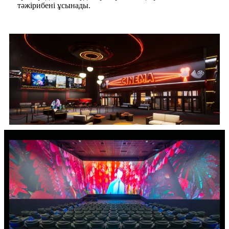
тәжірибені ұсынады.