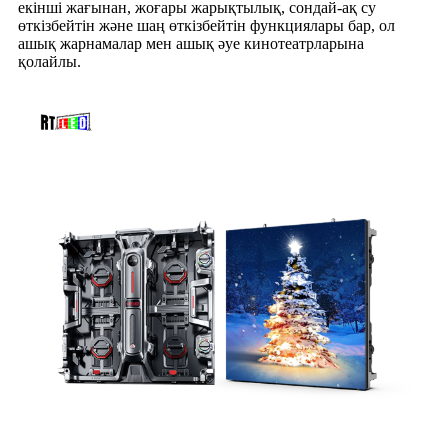
екінші жағынан, жоғары жарықтылық, сондай-ақ су
өткізбейтін және шаң өткізбейтін функциялары бар, ол
ашық жарнамалар мен ашық әуе кинотеатрларына
қолайлы.