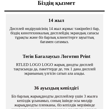
Біздің қызмет
14 жыл
Дисплей өндірушісінің 14 жыл жұмыс тәжірибесі бар,
біздің кинотехникалық дисплейдің экрандық сапасы
тұрақты және біз барлық клиенттерге зауыттық
бағамен сатамыз.
Тегін Бағалаусыз Логотип Print
RTLED LOGO LOGO жарық диодты дисплей
тақтасында да, пакеттерде де, тек 1 дана дисплей
экранының үлгісін сатып ала алады.
36 ауыздың кепілдігі
Біз барлық жарықдиодты дисплейлер үшін 3 жылға
кепілдік ұсынамыз, соның ішінде осы мөлдір
жарықдиодты пленканы, біз кепілдік мерзімінде