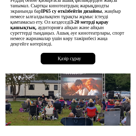
Реддің бейне қабырғасы ашық фильмдерден жақсы
танымал. Сыртқы кинотеатрдың жарықдиодты
экранында бар
IP65 су өткізбейтін дизайны
, жаңбыр
немесе ылғалдылықпен тұрақты жұмыс істеуді
қамтамасыз ету. Ол кездеседі
3-20 метрді қарау
қашықтық
, аудиторияға айқын және айқын
суреттерді тыңдаңыз. Ашық әуе кинотеатрлары, спорт
немесе жарнамалар үшін көру тәжірибесі жаңа
деңгейге көтеріледі.
Қазір сұрау