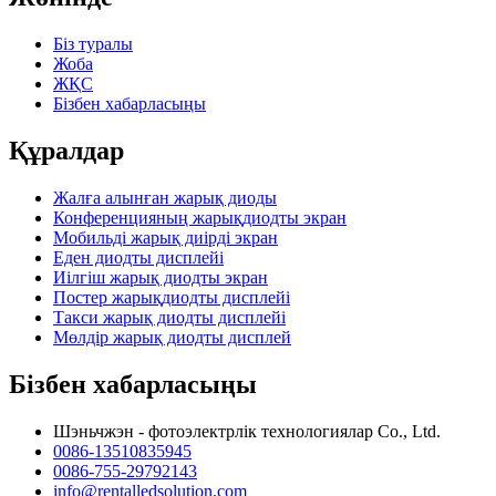
Біз туралы
Жоба
ЖҚС
Бізбен хабарласыңы
Құралдар
Жалға алынған жарық диоды
Конференцияның жарықдиодты экран
Мобильді жарық диірді экран
Еден диодты дисплейі
Иілгіш жарық диодты экран
Постер жарықдиодты дисплейі
Такси жарық диодты дисплейі
Мөлдір жарық диодты дисплей
Бізбен хабарласыңы
Шэньчжэн - фотоэлектрлік технологиялар Co., Ltd.
0086-13510835945
0086-755-29792143
info@rentalledsolution.com