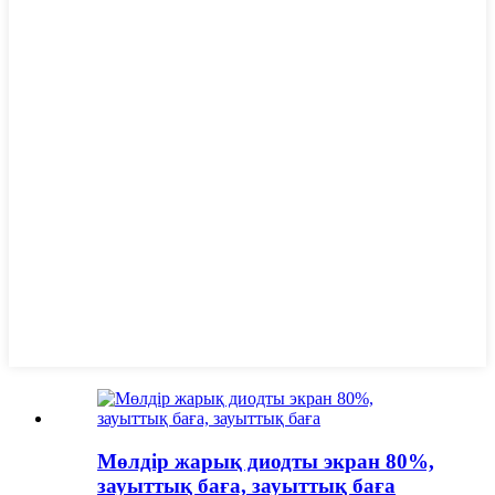
Мөлдір жарық диодты экран 80%,
зауыттық баға, зауыттық баға