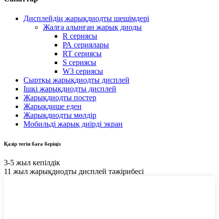
Дисплейдің жарықдиодты шешімдері
Жалға алынған жарық диоды
R сериясы
РА сериялары
RT сериясы
S сериясы
W3 сериясы
Сыртқы жарықдиодты дисплей
Ішкі жарықдиодты дисплей
Жарықдиодты постер
Жарықдише еден
Жарықдиодты мөлдір
Мобильді жарық диірді экран
Қазір тегін баға беріңіз
3-5 жыл кепілдік
11 жыл жарықдиодты дисплей тәжірибесі