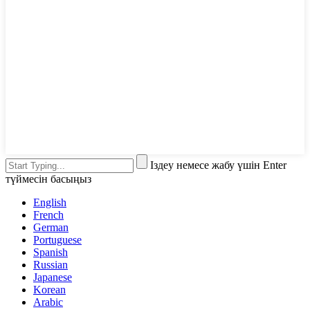
Іздеу немесе жабу үшін Enter
түймесін басыңыз
English
French
German
Portuguese
Spanish
Russian
Japanese
Korean
Arabic