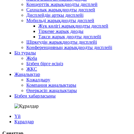
Концерттік жарықдиодты дисплей
Сахналық жарықдиодты дисплей
Дисплейдің артқы дисплейі
Мобильді жарықдиодты дисплей
Жүк көлігі жарықдиодты дисплей
Тіркеме жарық диоды
Такси жарық диодты дисплейі
Шіркеудің жарықдиодты дисплейі
Конференцияның жарықдиодты дисплейі
Біз туралы
Жоба
Бізбен бірге өсіңіз
ЖҚС
Жаңалықтар
Қожалдыру
Компания жаңалықтары
Өнеркәсіп жаңалықтары
Бізбен хабарласыңы
Үй
Құралдар
Санаттар