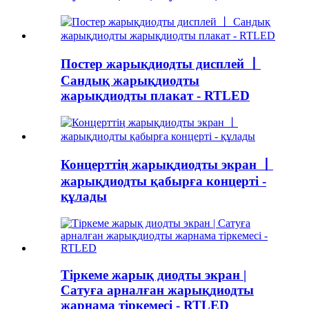
Постер жарықдиодты дисплей 丨
Сандық жарықдиодты
жарықдиодты плакат - RTLED
Концерттің жарықдиодты экран 丨
жарықдиодты қабырға концерті -
құлады
Тіркеме жарық диодты экран |
Сатуға арналған жарықдиодты
жарнама тіркемесі - RTLED