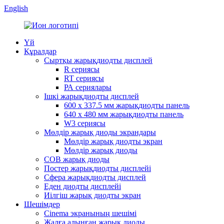
English
Үй
Құралдар
Сыртқы жарықдиодты дисплей
R сериясы
RT сериясы
РА сериялары
Ішкі жарықдиодты дисплей
600 x 337.5 мм жарықдиодты панель
640 x 480 мм жарықдиодты панель
W3 сериясы
Мөлдір жарық диоды экрандары
Мөлдір жарық диодты экран
Мөлдір жарық диоды
COB жарық диоды
Постер жарықдиодты дисплейі
Сфера жарықдиодты дисплей
Еден диодты дисплейі
Иілгіш жарық диодты экран
Шешімдер
Cinema экранының шешімі
Жалға алынған жарық диоды