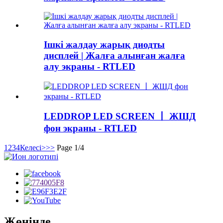
Ішкі жалдау жарық диодты
дисплей | Жалға алынған жалға
алу экраны - RTLED
LEDDROP LED SCREEN 丨 ЖШД
фон экраны - RTLED
1
2
3
4
Келесі>
>>
Page 1/4
Жөнінде