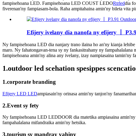
fampisehoana LED. Fampisehoana LED COUST LEDO
Rtrled
dia f
fiverenan'ny fampiasam-bola. Raha ampitahaina amin'ny bileta vita 
Efijery ivelany dia nanofa ny efijery 丨 P3
Ny fampisehoana LED dia nanjary trano ilaina ho an'ny kianja lehibe 
maro. Ny fahatongavan-tena sy ny fankasitrahany ny fampahalalana n
fampisehoana amin'ny alina any ivelany, izay nampiasaina tamin'ny f
1.outdoor led scehation spesippes scencati
1.corporate branding
Efijery LED LED
ampiasain'ny orinasa amin'ny tanjon'ny fanamarihan
2.Event sy fety
Ny fampisehoana LED LEDDOOR dia matetika ampiasaina amin'ny het
fampahalalana mifandraika amin'ny hetsika.
3.tourism sy mandray vahiny