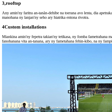
3,rooftop
Any amin'ny faritra an-tanàn-dehibe na toerana avo lenta, dia apetra
manohana ny lanjan'ny seho ary hiatrika entona rivotra.
4Custom installations
Miankina amin'ny fepetra takian'ny tetikasa, ny fomba fametrahana ma
fanohanana vita an-tanana, ary ny fametahana fehin-kibo, na ny fampi