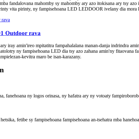
omba fandalovana mahomby sy mahomby ary azo itokisana ary tsy azo 
pirinty vita pirinty, ny fampisehoana LED LEDDOOR ivelany dia mora ko
.91 Outdoor rava
ary iray amin'ireo mpitatitra fampahalalana manan-danja indrindra amin
atolotry ny fampisehoana LED dia tsy azo zahana amin'ny fitaovana f
ampielezan-kevitra maro be isan-karazany.
on
a, fanehoana ny logos orinasa, ny hafatra ary ny votoaty fampiroboroboa
sika, fetibe sy fampisehoana fampisehoana an-tsehatra mba haneho