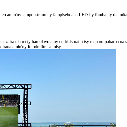
ka eo amin'ny tampon-trano ny fampisehoana LED Ity fomba ity dia mita
hazatra dia mety hamolavola ny endri-tsoratra tsy manam-paharoa na sa
dirana amin'ny fotodrafitrasa misy.