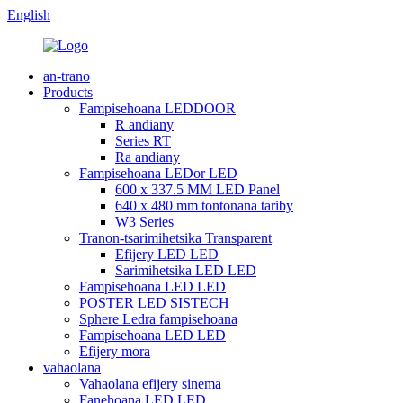
English
an-trano
Products
Fampisehoana LEDDOOR
R andiany
Series RT
Ra andiany
Fampisehoana LEDor LED
600 x 337.5 MM LED Panel
640 x 480 mm tontonana tariby
W3 Series
Tranon-tsarimihetsika Transparent
Efijery LED LED
Sarimihetsika LED LED
Fampisehoana LED LED
POSTER LED SISTECH
Sphere Ledra fampisehoana
Fampisehoana LED LED
Efijery mora
vahaolana
Vahaolana efijery sinema
Fanehoana LED LED