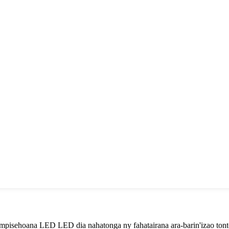
ampisehoana LED LED dia nahatonga ny fahatairana ara-barin'izao tonto