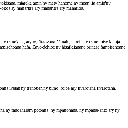
itokisana, miaraka amin'ny mety hanome ny mpanjifa amin'ny
koa sy maharitra ary maharitra ary maharitra.
'ny tranokala, ary ny fitaovana "fanahy" amin'ny trano misy kianja
ampisehoana hafa. Zava-dehibe ny hisafidianana orinasa fampisehoana
na ivelan'ny tranoben'ny birao, foibe ary fivarotana fivarotana.
ana ny fandaharam-potoana, ny mpanohana, ny mpanakanto ary ny