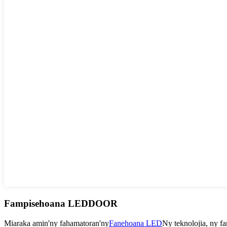
Fampisehoana LEDDOOR
Miaraka amin'ny fahamatoran'ny
Fanehoana LED
Ny teknolojia, ny f