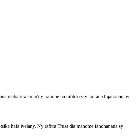
ana maharitra amin'ny tranobe na rafitra izay toerana hijanonan'ny
tsika hafa ivelany. Ny rafitra Truss dia manome fanohanana sy