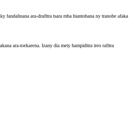
ky fandalinana ara-drafitra tsara mba hiantohana ny tranobe afaka
kana ara-toekarena. Izany dia mety hampiditra ireo rafitra