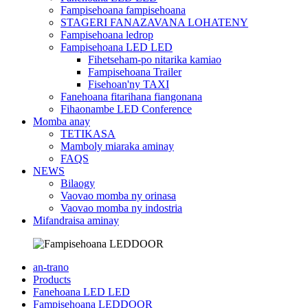
Fampisehoana fampisehoana
STAGERI FANAZAVANA LOHATENY
Fampisehoana ledrop
Fampisehoana LED LED
Fihetseham-po nitarika kamiao
Fampisehoana Trailer
Fisehoan'ny TAXI
Fanehoana fitarihana fiangonana
Fihaonambe LED Conference
Momba anay
TETIKASA
Mamboly miaraka aminay
FAQS
NEWS
Bilaogy
Vaovao momba ny orinasa
Vaovao momba ny indostria
Mifandraisa aminay
an-trano
Products
Fanehoana LED LED
Fampisehoana LEDDOOR