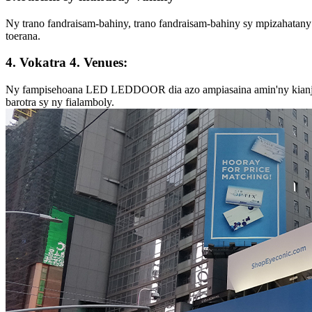
Ny trano fandraisam-bahiny, trano fandraisam-bahiny sy mpizahatan
toerana.
4. Vokatra 4. Venues:
Ny fampisehoana LED LEDDOOR dia azo ampiasaina amin'ny kianja,
barotra sy ny fialamboly.