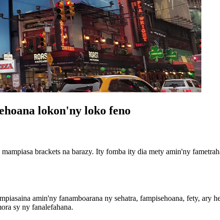
ehoana lokon'ny loko feno
a mampiasa brackets na barazy. Ity fomba ity dia mety amin'ny fametrah
ampiasaina amin'ny fanamboarana ny sehatra, fampisehoana, fety, ary he
ora sy ny fanalefahana.