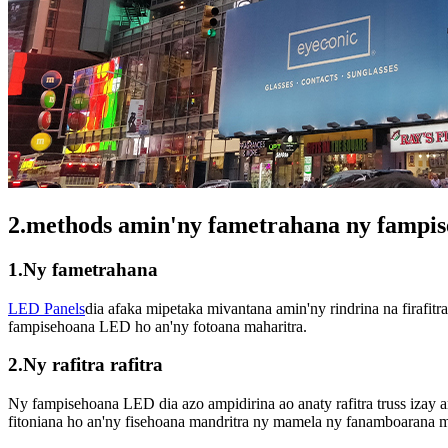
2.methods amin'ny fametrahana ny fampis
1.Ny fametrahana
LED Panels
dia afaka mipetaka mivantana amin'ny rindrina na firafitr
fampisehoana LED ho an'ny fotoana maharitra.
2.Ny rafitra rafitra
Ny fampisehoana LED dia azo ampidirina ao anaty rafitra truss izay 
fitoniana ho an'ny fisehoana mandritra ny mamela ny fanamboarana m