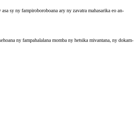
asa sy ny fampiroboroboana ary ny zavatra mahasarika eo an-
sehoana ny fampahalalana momba ny hetsika mivantana, ny dokam-