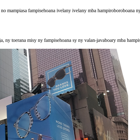
y no mampiasa fampisehoana ivelany ivelany mba hampiroboroboana ny 
 ny toerana misy ny fampisehoana sy ny valan-javaboary mba hampi