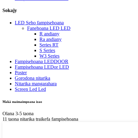
Sokajy
LED Seho fampisehoana
Fanehoana LED LED
R andiany
Ra andiany
Series RT
S Series
W3 Series
Fampisehoana LEDDOOR
Fampisehoana LEDor LED
Poster
Gorodona nitarika
Nitarika mangarahara
Screen Led Led
Makà maimaimpoana izao
Olana 3-5 taona
11 taona nitarika traikefa fampisehoana