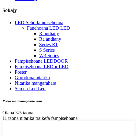
Sokajy
LED Seho fampisehoana
Fanehoana LED LED
R andiany
Ra andiany
Series RT
S Series
W3 Series
Fampisehoana LEDDOOR
Fampisehoana LEDor LED
Poster
Gorodona nitarika
Nitarika mangarahara
Screen Led Led
Makà maimaimpoana izao
Olana 3-5 taona
11 taona nitarika traikefa fampisehoana