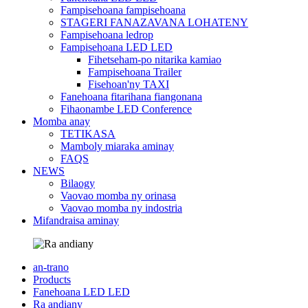
Fampisehoana fampisehoana
STAGERI FANAZAVANA LOHATENY
Fampisehoana ledrop
Fampisehoana LED LED
Fihetseham-po nitarika kamiao
Fampisehoana Trailer
Fisehoan'ny TAXI
Fanehoana fitarihana fiangonana
Fihaonambe LED Conference
Momba anay
TETIKASA
Mamboly miaraka aminay
FAQS
NEWS
Bilaogy
Vaovao momba ny orinasa
Vaovao momba ny indostria
Mifandraisa aminay
an-trano
Products
Fanehoana LED LED
Ra andiany