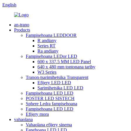
English
an-trano
Products
Fampisehoana LEDDOOR
R andiany
Series RT
Ra andiany
Fampisehoana LEDor LED
600 x 337.5 MM LED Panel
640 x 480 mm tontonana tariby
W3 Series
Tranon-tsarimihetsika Transparent
Efijery LED LED
Sarimihetsika LED LED
Fampisehoana LED LED
POSTER LED SISTECH
Sphere Ledra fampisehoana
Fampisehoana LED LED
Efijery mora
vahaolana
Vahaolana efijery sinema
Fanehoana LED LED