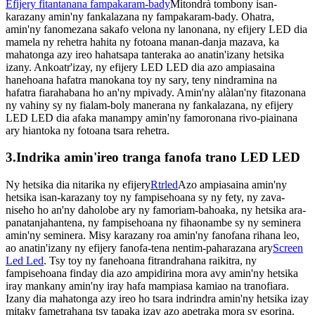
Efijery fitantanana fampakaram-bady
Mitondrà tombony isan-
karazany amin'ny fankalazana ny fampakaram-bady. Ohatra,
amin'ny fanomezana sakafo velona ny lanonana, ny efijery LED dia
mamela ny rehetra hahita ny fotoana manan-danja mazava, ka
mahatonga azy ireo hahatsapa tanteraka ao anatin'izany hetsika
izany. Ankoatr'izay, ny efijery LED LED dia azo ampiasaina
hanehoana hafatra manokana toy ny sary, teny nindramina na
hafatra fiarahabana ho an'ny mpivady. Amin'ny alàlan'ny fitazonana
ny vahiny sy ny fialam-boly manerana ny fankalazana, ny efijery
LED LED dia afaka manampy amin'ny famoronana rivo-piainana
ary hiantoka ny fotoana tsara rehetra.
3.Indrika amin'ireo tranga fanofa trano LED LED
Ny hetsika dia nitarika ny efijery
Rtrled
Azo ampiasaina amin'ny
hetsika isan-karazany toy ny fampisehoana sy ny fety, ny zava-
niseho ho an'ny daholobe ary ny famoriam-bahoaka, ny hetsika ara-
panatanjahantena, ny fampisehoana ny fihaonambe sy ny seminera
amin'ny seminera. Misy karazany roa amin'ny fanofana rihana leo,
ao anatin'izany ny efijery fanofa-tena nentim-paharazana ary
Screen
Led Led
. Tsy toy ny fanehoana fitrandrahana raikitra, ny
fampisehoana finday dia azo ampidirina mora avy amin'ny hetsika
iray mankany amin'ny iray hafa mampiasa kamiao na tranofiara.
Izany dia mahatonga azy ireo ho tsara indrindra amin'ny hetsika izay
mitaky fametrahana tsy tapaka izay azo apetraka mora sy esorina.