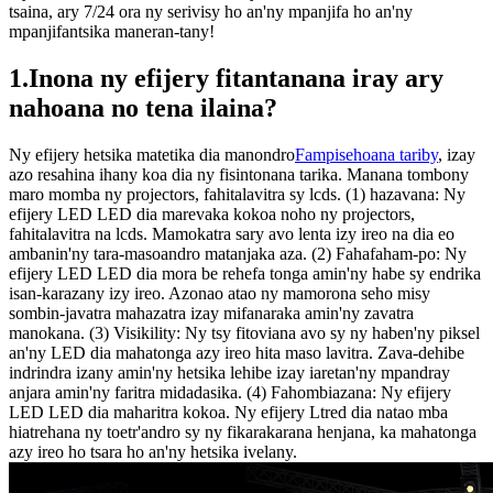
tsaina, ary 7/24 ora ny serivisy ho an'ny mpanjifa ho an'ny
mpanjifantsika maneran-tany!
1.Inona ny efijery fitantanana iray ary
nahoana no tena ilaina?
Ny efijery hetsika matetika dia manondro
Fampisehoana tariby
, izay
azo resahina ihany koa dia ny fisintonana tarika. Manana tombony
maro momba ny projectors, fahitalavitra sy lcds. (1) hazavana: Ny
efijery LED LED dia marevaka kokoa noho ny projectors,
fahitalavitra na lcds. Mamokatra sary avo lenta izy ireo na dia eo
ambanin'ny tara-masoandro matanjaka aza. (2) Fahafaham-po: Ny
efijery LED LED dia mora be rehefa tonga amin'ny habe sy endrika
isan-karazany izy ireo. Azonao atao ny mamorona seho misy
sombin-javatra mahazatra izay mifanaraka amin'ny zavatra
manokana. (3) Visikility: Ny tsy fitoviana avo sy ny haben'ny piksel
an'ny LED dia mahatonga azy ireo hita maso lavitra. Zava-dehibe
indrindra izany amin'ny hetsika lehibe izay iaretan'ny mpandray
anjara amin'ny faritra midadasika. (4) Fahombiazana: Ny efijery
LED LED dia maharitra kokoa. Ny efijery Ltred dia natao mba
hiatrehana ny toetr'andro sy ny fikarakarana henjana, ka mahatonga
azy ireo ho tsara ho an'ny hetsika ivelany.