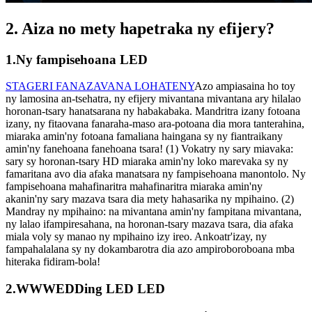
2. Aiza no mety hapetraka ny efijery?
1.Ny fampisehoana LED
STAGERI FANAZAVANA LOHATENY
Azo ampiasaina ho toy
ny lamosina an-tsehatra, ny efijery mivantana mivantana ary hilalao
horonan-tsary hanatsarana ny habakabaka. Mandritra izany fotoana
izany, ny fitaovana fanaraha-maso ara-potoana dia mora tanterahina,
miaraka amin'ny fotoana famaliana haingana sy ny fiantraikany
amin'ny fanehoana fanehoana tsara! (1) Vokatry ny sary miavaka:
sary sy horonan-tsary HD miaraka amin'ny loko marevaka sy ny
famaritana avo dia afaka manatsara ny fampisehoana manontolo. Ny
fampisehoana mahafinaritra mahafinaritra miaraka amin'ny
akanin'ny sary mazava tsara dia mety hahasarika ny mpihaino. (2)
Mandray ny mpihaino: na mivantana amin'ny fampitana mivantana,
ny lalao ifampiresahana, na horonan-tsary mazava tsara, dia afaka
miala voly sy manao ny mpihaino izy ireo. Ankoatr'izay, ny
fampahalalana sy ny dokambarotra dia azo ampiroboroboana mba
hiteraka fidiram-bola!
2.WWWEDDing LED LED