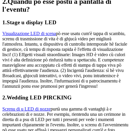
2.Quandu pò esse postu a pantalla di
l'eventu?
1.Stage u display LED
Visualizazione LED di scena
pò esse usatu cum'è tappa di scambiu,
screnu di trasmissione di vita è di ghjucà video per migliurà
l'atmosfera. Intantu, u dispusitivu di cuntrollu intemporale hè faciule
di gestisce, cù tempu di risposta rapida è l'effettu di visualizazione
lisci! (1) Effgetti visuali straordinarie: Images HD è video cù culori
vivi è alta definizione pò rinfurzà tuttu u spettaculu. E cumpetenze
maravigliose anu accoppiatu cù effetti di stampa di tappa viva pò
attirà effettivamente l'audienza. (2) Incigentà l'audienza: sì hè vivu
Broadcast, ghjoculi interattivi, o video vivi, ponu intrattenisce è
impegnà l'audienza. Inoltre, l'infurmazioni di u patrocinamentu è
l'annunzii ponu esse prumossi per generà l'ingressu!
2.Wedding LED PIRCKING
Screnu di u LED di nozze
purtà una gamma di vantaghji à e
celebrazioni di e nozze. Per esempiu, rientendu una un cerimone in
diretta di a psu di LED per tutti i presenti per vede i mumenti
impurtanti chjaramente in l'eventu. Inoltre, u screnu di l'avvenimentu
pò esse usatu per affissà i messaggi persunalizati cum'è e foto,