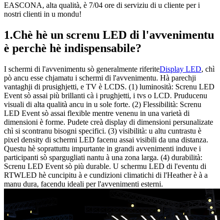
EASCONA, alta qualità, è 7/04 ore di serviziu di u cliente per i
nostri clienti in u mondu!
1.Chè hè un screnu LED di l'avvenimentu
è perchè hè indispensabile?
I schermi di l'avvenimentu sò generalmente riferite
Display LED
, chì
pò ancu esse chjamatu i schermi di l'avvenimentu. Hà parechji
vantaghji di prusighjetti, e TV è LCDS. (1) luminosità: Screnu LED
Event sò assai più brillanti cà i prughjetti, i tvs o LCD. Pruducenu
visuali di alta qualità ancu in u sole forte. (2) Flessibilità: Screnu
LED Event sò assai flexible mentre venenu in una varietà di
dimensioni è forme. Pudete creà display di dimensioni persunalizate
chì si scontranu bisogni specifici. (3) visibilità: u altu cuntrastu è
pixel density di schermi LED facenu assai visibili da una distanza.
Questu hè soprattuttu impurtante in grandi avvenimenti induve i
participanti sò spargugliati nantu à una zona larga. (4) durabilità:
Screnu LED Event sò più durable. U schermu LED di l'eventu di
RTWLED hè cuncipitu à e cundizioni climatichi di l'Heather è à a
manu dura, facendu ideali per l'avvenimenti esterni.