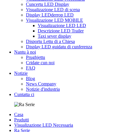
Cuncertu LED Display
Visualizazione LED di scena
Display LEDderrop LED
Visualizazione LED MOBILE
Visualizazione LED LED
Descrizione LED Trailer
Taxi sever display
Disportu Lettu di a Chiesa
Display LED guidatu di cunferenza
Nantu à noi
Prughjettu
Cridate cun noi
FAQ
Notizie
Blog
News Company
Notizie d'industria
Cuntatta ci
Casa
Prudutti
Visualizazione LED Necessaria
Ra Serie