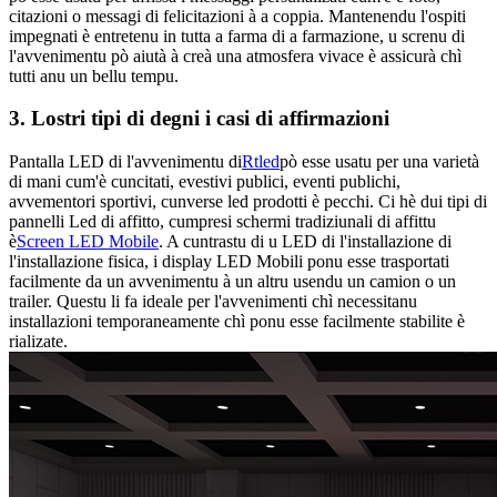
citazioni o messagi di felicitazioni à a coppia. Mantenendu l'ospiti
impegnati è entretenu in tutta a farma di a farmazione, u screnu di
l'avvenimentu pò aiutà à creà una atmosfera vivace è assicurà chì
tutti anu un bellu tempu.
3. Lostri tipi di degni i casi di affirmazioni
Pantalla LED di l'avvenimentu di
Rtled
pò esse usatu per una varietà
di mani cum'è cuncitati, evestivi publici, eventi publichi,
avvementori sportivi, cunverse led prodotti è pecchi. Ci hè dui tipi di
pannelli Led di affitto, cumpresi schermi tradiziunali di affittu
è
Screen LED Mobile
. A cuntrastu di u LED di l'installazione di
l'installazione fisica, i display LED Mobili ponu esse trasportati
facilmente da un avvenimentu à un altru usendu un camion o un
trailer. Questu li fa ideale per l'avvenimenti chì necessitanu
installazioni temporaneamente chì ponu esse facilmente stabilite è
rializate.