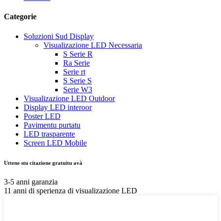
Categorie
Soluzioni Sud Display
Visualizazione LED Necessaria
S Serie R
Ra Serie
Serie rt
S Serie S
Serie W3
Visualizazione LED Outdoor
Display LED interoor
Poster LED
Pavimentu purtatu
LED trasparente
Screen LED Mobile
Uttene stu citazione gratuitu avà
3-5 anni garanzia
11 anni di sperienza di visualizazione LED