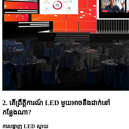
2. តើព្រឹត្តិការណ៍ LED មួយអាចនឹងដាក់នៅ
កន្លែងណា?
ការបង្ហាញ LED ស្តាយ