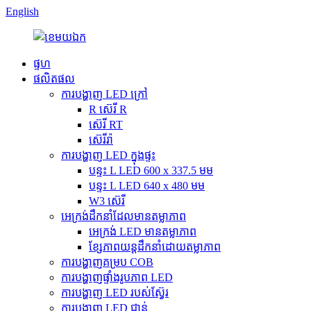
English
ផ្ទហ
ផលិតផល
ការបង្ហាញ LED ក្រៅ
R ស៊េរី R
ស៊េរី RT
ស៊េរីរ៉ា
ការបង្ហាញ LED ក្នុងផ្ទះ
បន្ទះ L LED 600 x 337.5 មម
បន្ទះ L LED 640 x 480 មម
W3 ស៊េរី
អេក្រង់ដឹកនាំដែលមានតម្លាភាព
អេក្រង់ LED មានតម្លាភាព
ខ្សែភាពយន្តដឹកនាំដោយតម្លាភាព
ការបង្ហាញគម្រប COB
ការបង្ហាញផ្ទាំងរូបភាព LED
ការបង្ហាញ LED របស់ស្វ៊ែរ
ការបង្ហាញ LED ជាន់