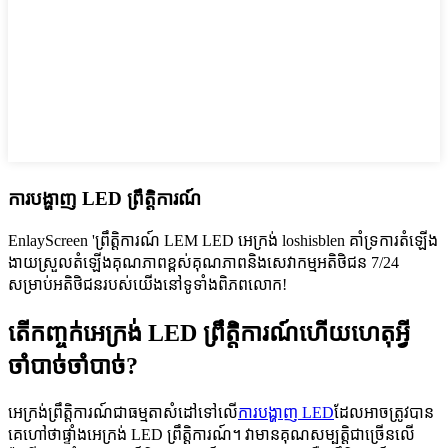
ការបង្ហាញ LED ព្រឹត្តិការណ៍
EnlayScreen 'ព្រឹត្តិការណ៍ LEM LED អេក្រង់ loshisblen គាំទ្រការតំឡើង
ងាយស្រួលតំឡើងគុណភាពខ្ពស់គុណភាពនិងសេវាកម្មអតិថិជន 7/24
សម្រាប់អតិថិជនរបស់យើងនៅទូទាំងពិភពលោក!
តើកញ្ចក់អេក្រង់ LED ព្រឹត្តិការណ៍ហើយហេតុអ្វី
ចាំបាច់ចាំបាច់?
អេក្រង់ព្រឹត្តិការណ៍ជាធម្មតាសំដៅទៅលើ
ការបង្ហាញ LED
ដែលអាចត្រូវបាន
គេហៅថាផ្ទាំងអេក្រង់ LED ព្រឹត្តិការណ៍។ វាមានគុណសម្បត្តិជាច្រើនលើ