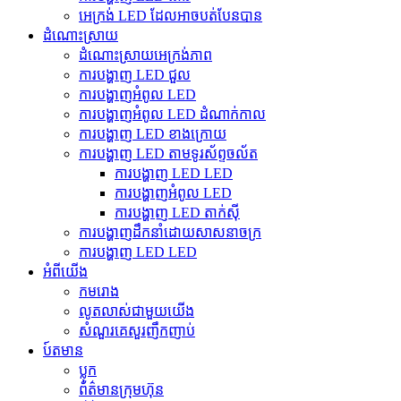
អេក្រង់ LED ដែលអាចបត់បែនបាន
ដំណោះស្រាយ
ដំណោះស្រាយអេក្រង់ភាព
ការបង្ហាញ LED ជួល
ការបង្ហាញអំពូល LED
ការបង្ហាញអំពូល LED ដំណាក់កាល
ការបង្ហាញ LED ខាងក្រោយ
ការបង្ហាញ LED តាមទូរស័ព្ទចល័ត
ការបង្ហាញ LED LED
ការបង្ហាញអំពូល LED
ការបង្ហាញ LED តាក់ស៊ី
ការបង្ហាញដឹកនាំដោយសាសនាចក្រ
ការបង្ហាញ LED LED
អំពីយើង
កមរោង
លូតលាស់ជាមួយយើង
សំណួរគេសួរញឹកញាប់
ប៍តមាន
ប្លុក
ព័ត៌មានក្រុមហ៊ុន