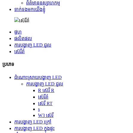
ព័ត៌មានឧស្សាហកម្ម
ទាក់ទងមកយើងខ្ញុំ
ផ្ទហ
ផលិតផល
ការបង្ហាញ LED ជួល
ស៊េរីរ៉ា
ប្រភេទ
ដំណោះស្រាយបង្ហាញ LED
ការបង្ហាញ LED ជួល
R ស៊េរី R
ស៊េរីរ៉ា
ស៊េរី RT
s
W3 ស៊េរី
ការបង្ហាញ LED ក្រៅ
ការបង្ហាញ LED ក្នុងផ្ទះ