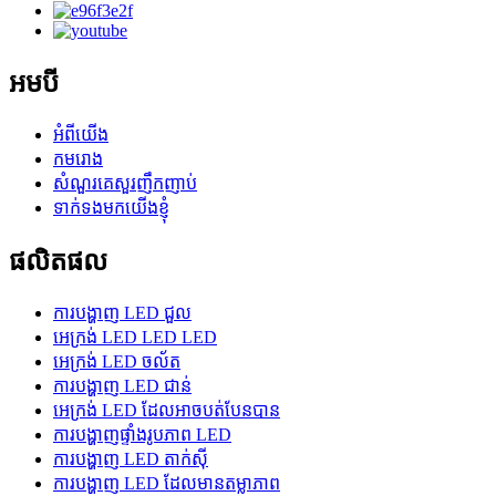
អមបី
អំពីយើង
កមរោង
សំណួរគេសួរញឹកញាប់
ទាក់ទងមកយើងខ្ញុំ
ផលិតផល
ការបង្ហាញ LED ជួល
អេក្រង់ LED LED LED
អេក្រង់ LED ចល័ត
ការបង្ហាញ LED ជាន់
អេក្រង់ LED ដែលអាចបត់បែនបាន
ការបង្ហាញផ្ទាំងរូបភាព LED
ការបង្ហាញ LED តាក់ស៊ី
ការបង្ហាញ LED ដែលមានតម្លាភាព