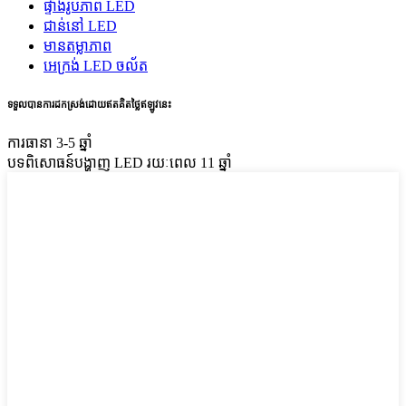
ផ្ទាំងរូបភាព LED
ជាន់នៅ LED
មានតម្លាភាព
អេក្រង់ LED ចល័ត
ទទួលបានការដកស្រង់ដោយឥតគិតថ្លៃឥឡូវនេះ
ការធានា 3-5 ឆ្នាំ
បទពិសោធន៍បង្ហាញ LED រយៈពេល 11 ឆ្នាំ