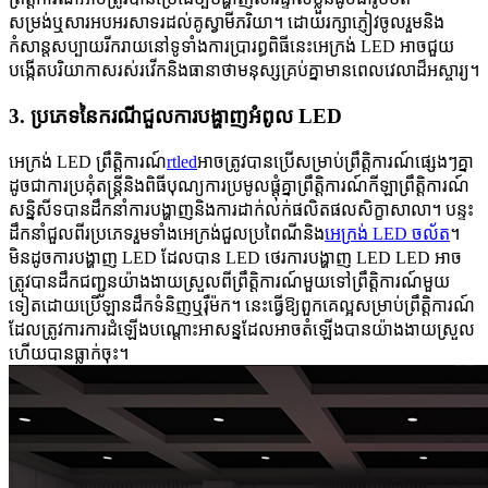
សម្រង់ឬសារអបអរសាទរដល់គូស្វាមីភរិយា។ ដោយរក្សាភ្ញៀវចូលរួមនិង
កំសាន្តសប្បាយរីករាយនៅទូទាំងការប្រារព្ធពិធីនេះអេក្រង់ LED អាចជួយ
បង្កើតបរិយាកាសរស់រវើកនិងធានាថាមនុស្សគ្រប់គ្នាមានពេលវេលាដ៏អស្ចារ្យ។
3. ប្រភេទនៃករណីជួលការបង្ហាញអំពូល LED
អេក្រង់ LED ព្រឹត្តិការណ៍
rtled
អាចត្រូវបានប្រើសម្រាប់ព្រឹត្តិការណ៍ផ្សេងៗគ្នា
ដូចជាការប្រគុំតន្ត្រីនិងពិធីបុណ្យការប្រមូលផ្តុំគ្នាព្រឹត្តិការណ៍កីឡាព្រឹត្តិការណ៍
សន្និសីទបានដឹកនាំការបង្ហាញនិងការដាក់លក់ផលិតផលសិក្ខាសាលា។ បន្ទះ
ដឹកនាំជួលពីរប្រភេទរួមទាំងអេក្រង់ជួលប្រពៃណីនិង
អេក្រង់ LED ចល័ត
។
មិនដូចការបង្ហាញ LED ដែលបាន LED ថេរការបង្ហាញ LED LED អាច
ត្រូវបានដឹកជញ្ជូនយ៉ាងងាយស្រួលពីព្រឹត្តិការណ៍មួយទៅព្រឹត្តិការណ៍មួយ
ទៀតដោយប្រើឡានដឹកទំនិញឬរ៉ឺម៉ក។ នេះធ្វើឱ្យពួកគេល្អសម្រាប់ព្រឹត្តិការណ៍
ដែលត្រូវការការដំឡើងបណ្តោះអាសន្នដែលអាចតំឡើងបានយ៉ាងងាយស្រួល
ហើយបានធ្លាក់ចុះ។