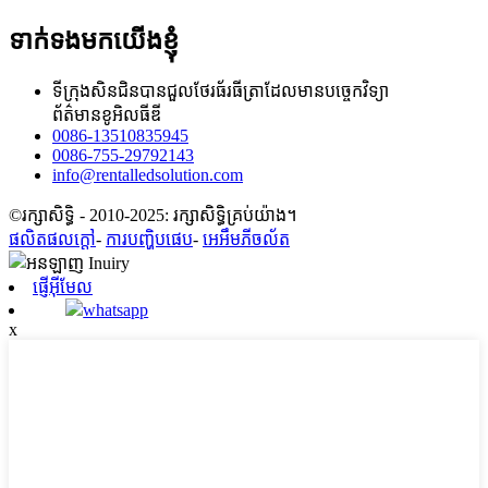
ទាក់ទងមកយើងខ្ញុំ
ទីក្រុងសិនជិនបានជួលថែរធ័រធីត្រាដែលមានបច្ចេកវិទ្យា
ព័ត៌មានខូអិលធីឌី
0086-13510835945
0086-755-29792143
info@rentalledsolution.com
©រក្សាសិទ្ធិ - 2010-2025: រក្សាសិទ្ធិគ្រប់យ៉ាង។
ផលិតផលក្តៅ
-
ការបញ្ហិបផេប
-
អេអឹមភីចល័ត
ផ្ញើអ៊ីមែល
whatsapp
x