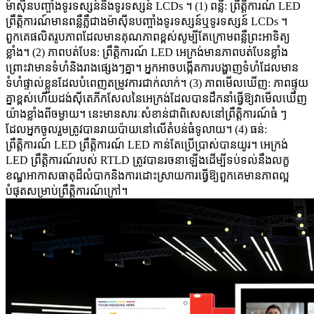
ម៉ាស៊ីនបញ្ចាំងទូរទស្សន៍និងទូរទស្សន៍ LCDs ។ (1) ពន្លឺ: ព្រឹត្តិការណ៍ LED
ព្រឹត្តិការណ៍មានពន្លឺភ្លឺជាងម៉ាស៊ីនបញ្ចាំងទូរទស្សន៍ឬទូរទស្សន៍ LCDs ។
ពួកគេផលិតរូបភាពដែលមានគុណភាពខ្ពស់សូម្បីតែក្រោមពន្លឺព្រះអាទិត្យ
ខ្លាំង។ (2) ភាពបត់បែន: ព្រឹត្តិការណ៍ LED អេក្រង់មានភាពបត់បែនខ្លាំង
ព្រោះវាមានទំហំនិងរាងផ្សេងៗគ្នា។ អ្នកអាចបង្កើតការបង្ហាញទំហំដែលមាន
ទំហំផ្ទាល់ខ្លួនដែលបំពេញតម្រូវការជាក់លាក់។ (3) ភាពមើលឃើញ: ភាពផ្ទុយ
គ្នាខ្ពស់ហើយដង់ស៊ីតេភីកសែលនៃអេក្រង់ដែលបានដឹកនាំធ្វើឱ្យវាមើលឃើញ
យ៉ាងខ្លាំងពីចម្ងាយ។ នេះមានសារៈសំខាន់ជាពិសេសនៅព្រឹត្តិការណ៍ធំ ៗ
ដែលអ្នកចូលរួមត្រូវបានរាយប៉ាយនៅលើតំបន់ធំទូលាយ។ (4) ធន់:
ព្រឹត្តិការណ៍ LED ព្រឹត្តិការណ៍ LED កាន់តែប្រើប្រាស់បានយូរ។ អេក្រង់
LED ព្រឹត្តិការណ៍របស់ RTLD ត្រូវបានរចនាឡើងដើម្បីទប់ទល់នឹងលក្ខ
ខណ្ឌអាកាសធាតុដ៏លំបាកនិងការដោះស្រាយការធ្វើឱ្យពួកគេមានភាពល្អ
បំផុតសម្រាប់ព្រឹត្តិការណ៍ក្រៅ។