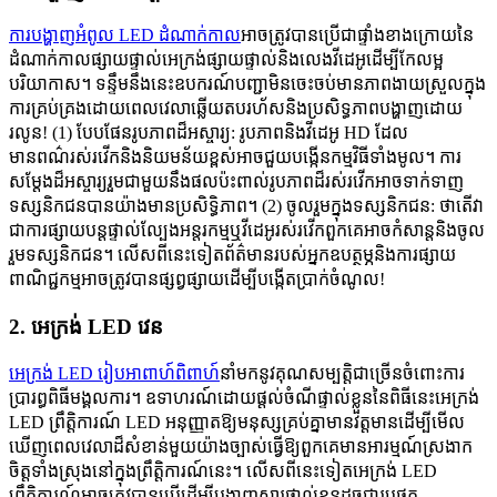
ការបង្ហាញអំពូល LED ដំណាក់កាល
អាចត្រូវបានប្រើជាផ្ទាំងខាងក្រោយនៃ
ដំណាក់កាលផ្សាយផ្ទាល់អេក្រង់ផ្សាយផ្ទាល់និងលេងវីដេអូដើម្បីកែលម្អ
បរិយាកាស។ ទន្ទឹមនឹងនេះឧបករណ៍បញ្ជាមិនចេះចប់មានភាពងាយស្រួលក្នុង
ការគ្រប់គ្រងដោយពេលវេលាឆ្លើយតបរហ័សនិងប្រសិទ្ធភាពបង្ហាញដោយ
រលូន! (1) បែបផែនរូបភាពដ៏អស្ចារ្យ: រូបភាពនិងវីដេអូ HD ដែល
មានពណ៌រស់រវើកនិងនិយមន័យខ្ពស់អាចជួយបង្កើនកម្មវិធីទាំងមូល។ ការ
សម្តែងដ៏អស្ចារ្យរួមជាមួយនឹងផលប៉ះពាល់រូបភាពដ៏រស់រវើកអាចទាក់ទាញ
ទស្សនិកជនបានយ៉ាងមានប្រសិទ្ធិភាព។ (2) ចូលរួមក្នុងទស្សនិកជន: ថាតើវា
ជាការផ្សាយបន្តផ្ទាល់ល្បែងអន្តរកម្មឬវីដេអូរស់រវើកពួកគេអាចកំសាន្តនិងចូល
រួមទស្សនិកជន។ លើសពីនេះទៀតព័ត៌មានរបស់អ្នកឧបត្ថម្ភនិងការផ្សាយ
ពាណិជ្ជកម្មអាចត្រូវបានផ្សព្វផ្សាយដើម្បីបង្កើតប្រាក់ចំណូល!
2. អេក្រង់ LED វេន
អេក្រង់ LED រៀបអាពាហ៍ពិពាហ៍
នាំមកនូវគុណសម្បត្តិជាច្រើនចំពោះការ
ប្រារព្ធពិធីមង្គលការ។ ឧទាហរណ៍ដោយផ្តល់ចំណីផ្ទាល់ខ្លួននៃពិធីនេះអេក្រង់
LED ព្រឹត្តិការណ៍ LED អនុញ្ញាតឱ្យមនុស្សគ្រប់គ្នាមានវត្តមានដើម្បីមើល
ឃើញពេលវេលាដ៏សំខាន់មួយយ៉ាងច្បាស់ធ្វើឱ្យពួកគេមានអារម្មណ៍ស្រងាក
ចិត្តទាំងស្រុងនៅក្នុងព្រឹត្តិការណ៍នេះ។ លើសពីនេះទៀតអេក្រង់ LED
ព្រឹត្តិការណ៍អាចត្រូវបានប្រើដើម្បីបង្ហាញសារផ្ទាល់ខ្លួនដូចជារូបថត