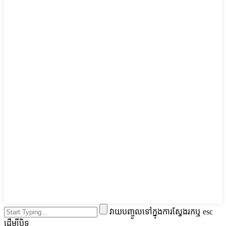
វាយបញ្ចូលទៅក្នុងការស្វែងរកឬ esc
ដើម្បីបិទ