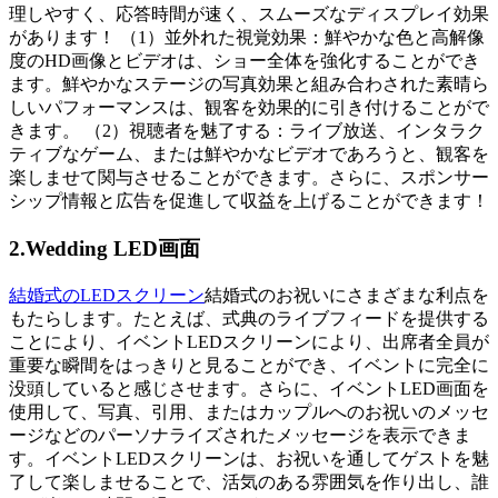
理しやすく、応答時間が速く、スムーズなディスプレイ効果
があります！ （1）並外れた視覚効果：鮮やかな色と高解像
度のHD画像とビデオは、ショー全体を強化することができ
ます。鮮やかなステージの写真効果と組み合わされた素晴ら
しいパフォーマンスは、観客を効果的に引き付けることがで
きます。 （2）視聴者を魅了する：ライブ放送、インタラク
ティブなゲーム、または鮮やかなビデオであろうと、観客を
楽しませて関与させることができます。さらに、スポンサー
シップ情報と広告を促進して収益を上げることができます！
2.Wedding LED画面
結婚式のLEDスクリーン
結婚式のお祝いにさまざまな利点を
もたらします。たとえば、式典のライブフィードを提供する
ことにより、イベントLEDスクリーンにより、出席者全員が
重要な瞬間をはっきりと見ることができ、イベントに完全に
没頭していると感じさせます。さらに、イベントLED画面を
使用して、写真、引用、またはカップルへのお祝いのメッセ
ージなどのパーソナライズされたメッセージを表示できま
す。イベントLEDスクリーンは、お祝いを通してゲストを魅
了して楽しませることで、活気のある雰囲気を作り出し、誰