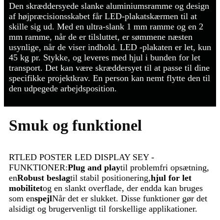
Den skræddersyede slanke aluminiumsramme og design
af højpræcisionsskabet får LED-plakatskærmen til at
skille sig ud. Med en ultra-slank 1 mm ramme og en 2
mm ramme, når de er tilsluttet, er sømmene næsten
usynlige, når de viser indhold. LED -plakaten er let, kun
45 kg pr. Stykke, og leveres med hjul i bunden for let
transport. Det kan være skræddersyet til at passe til dine
specifikke projektkrav. En person kan nemt flytte den til
den udpegede arbejdsposition.
Smuk og funktionel
RTLED POSTER LED DISPLAY SEY -
FUNKTIONER:
Plug and play
til problemfri opsætning,
en
Robust beslag
til stabil positionering,
hjul for let
mobilitet
og en slankt overflade, der endda kan bruges
som en
spejl
Når det er slukket. Disse funktioner gør det
alsidigt og brugervenligt til forskellige applikationer.