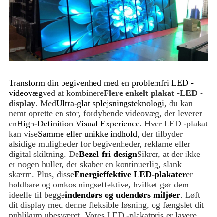
Transform din begivenhed med en problemfri LED -
videovæg
ved at kombinere
Flere enkelt plakat -LED -
display
. Med
Ultra-glat splejsningsteknologi
, du kan
nemt oprette en stor, fordybende videovæg, der leverer
en
High-Definition Visual Experience
. Hver LED -plakat
kan vise
Samme eller unikke indhold
, der tilbyder
alsidige muligheder for begivenheder, reklame eller
digital skiltning. De
Bezel-fri design
Sikrer, at der ikke
er nogen huller, der skaber en kontinuerlig, slank
skærm. Plus, disse
Energieffektive LED-plakater
er
holdbare og omkostningseffektive, hvilket gør dem
ideelle til begge
indendørs og udendørs miljøer
. Løft
dit display med denne fleksible løsning, og fængslet dit
publikum ubesværet. Vores LED -plakatpris er lavere