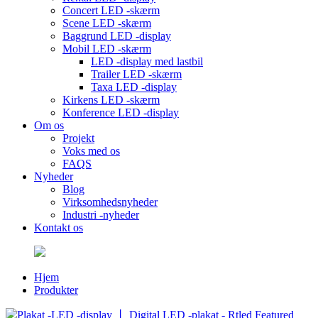
Concert LED -skærm
Scene LED -skærm
Baggrund LED -display
Mobil LED -skærm
LED -display med lastbil
Trailer LED -skærm
Taxa LED -display
Kirkens LED -skærm
Konference LED -display
Om os
Projekt
Voks med os
FAQS
Nyheder
Blog
Virksomhedsnyheder
Industri -nyheder
Kontakt os
Hjem
Produkter