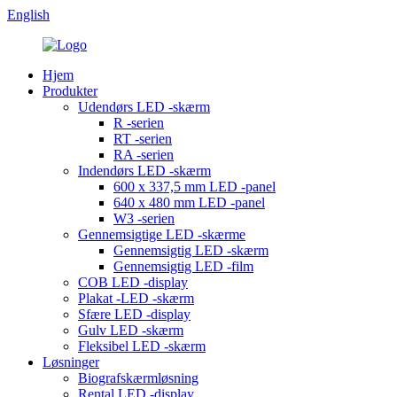
English
Hjem
Produkter
Udendørs LED -skærm
R -serien
RT -serien
RA -serien
Indendørs LED -skærm
600 x 337,5 mm LED -panel
640 x 480 mm LED -panel
W3 -serien
Gennemsigtige LED -skærme
Gennemsigtig LED -skærm
Gennemsigtig LED -film
COB LED -display
Plakat -LED -skærm
Sfære LED -display
Gulv LED -skærm
Fleksibel LED -skærm
Løsninger
Biografskærmløsning
Rental LED -display