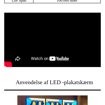
Life Span
100.000 timer
Anvendelse af LED -plakatskærm