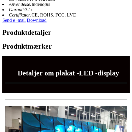
Anvendelse:
Indendørs
Garanti:
3 år
Certifikater:
CE, ROHS, FCC, LVD
Send e -mail
Download
Produktdetaljer
Produktmærker
Detaljer om plakat -LED -display