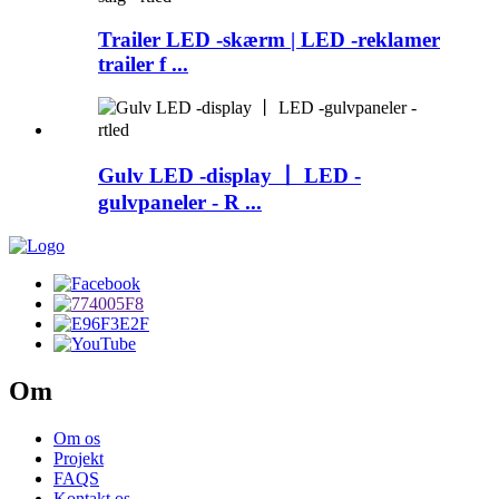
Trailer LED -skærm | LED -reklamer
trailer f ...
Gulv LED -display 丨 LED -
gulvpaneler - R ...
Om
Om os
Projekt
FAQS
Kontakt os