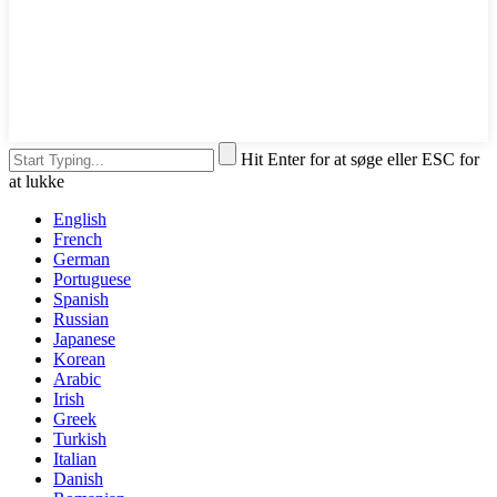
Hit Enter for at søge eller ESC for
at lukke
English
French
German
Portuguese
Spanish
Russian
Japanese
Korean
Arabic
Irish
Greek
Turkish
Italian
Danish