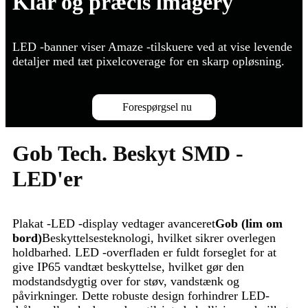
Klar og præcis lmagery
LED -banner viser Amaze -tilskuere ved at vise levende
detaljer med tæt pixelcoverage for en skarp opløsning.
Forespørgsel nu
Gob Tech. Beskyt SMD -
LED'er
Plakat -LED -display vedtager avanceret
Gob (lim om
bord)
Beskyttelsesteknologi, hvilket sikrer overlegen
holdbarhed. LED -overfladen er fuldt forseglet for at
give IP65 vandtæt beskyttelse, hvilket gør den
modstandsdygtig over for støv, vandstænk og
påvirkninger. Dette robuste design forhindrer LED-