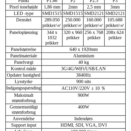
Punkt
P1.86
P2
P2.5
P3
Pixel tonehøjde
1,86 mm
2mm
2,5 mm
3mm
LED -type
SMD1515
SMD1515
SMD2121
SMD2121
Densitet
289.050
250.000
160.000
105.688
prikker/㎡
prikker/㎡
prikker/㎡
prikker/㎡
Panelopløsning
344 x
320 x 960
256 x 768
208x 624
1032
prikker
prikker
prikker
prikker
Panelstørrelse
640 x 1920mm
Panelmateriale
Aluminium
Panelvægt
40 kg
Kontrol måde
3G/4G/WiFi/USB/LAN
Opdater hastighed
3840Hz
Lysstyrke
900 nits
Indgangsspænding
AC110V/220V ± 10 ％
Maksimalt
900W
strømforbrug
Gennemsnitligt
400W
strømforbrug
Anvendelse
Indendørs
Support input
HDMI, SDI, VGA, DVI