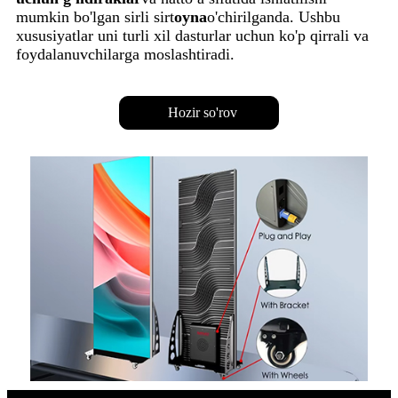
mumkin bo'lgan sirli sirt
oyna
o'chirilganda. Ushbu
xususiyatlar uni turli xil dasturlar uchun ko'p qirrali va
foydalanuvchilarga moslashtiradi.
Hozir so'rov