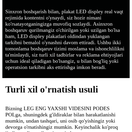
Sinxron boshqarish bilan, plakat LED displey real vaqt
rejimida kontentni o'ynaydi, siz hozir nimani
ko'rsatayotganingizga muvofiq sozlaydi. Asinxron
boshqaruv qurilmangiz o'chirilgan yoki uzilgan bo'lsa
ham, LED displey plakatlari oldindan yuklangan
tarkibni bemalol o'ynashni davom ettiradi. Ushbu ikki
tomonlama boshqaruv tizimi moslama va ishonchlilikni
ta'minlaydi, siz turli xil tadbirlar va reklama ehtiyojlari
uchun ideal qiladigan bo'lsangiz, u bilan bog'liq yoki
operatsion tarkibni aks ettirishga imkon beradi.
Turli xil o'rnatish usuli
Bizning LEG ENG YAXSHI VIDESINI PODES
POLga, shuningdek g'ildiraklar bilan harakatlanishi
mumkin, undan tashqari, uni osib qo'yishingiz yoki
devorga o'rnatishingiz mumkin. Keyinchalik ko'proq