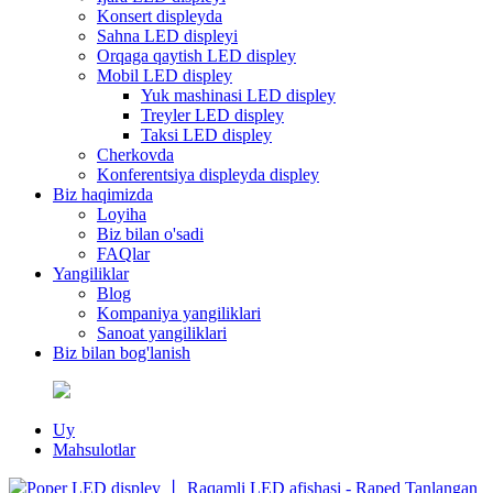
Konsert displeyda
Sahna LED displeyi
Orqaga qaytish LED displey
Mobil LED displey
Yuk mashinasi LED displey
Treyler LED displey
Taksi LED displey
Cherkovda
Konferentsiya displeyda displey
Biz haqimizda
Loyiha
Biz bilan o'sadi
FAQlar
Yangiliklar
Blog
Kompaniya yangiliklari
Sanoat yangiliklari
Biz bilan bog'lanish
Uy
Mahsulotlar