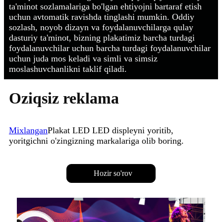
ta'minot sozlamalariga bo'lgan ehtiyojni bartaraf etish
uchun avtomatik ravishda tinglashi mumkin. Oddiy
sozlash, noyob dizayn va foydalanuvchilarga qulay
dasturiy ta'minot, bizning plakatimiz barcha turdagi
foydalanuvchilar uchun barcha turdagi foydalanuvchilar
uchun juda mos keladi va simli va simsiz
moslashuvchanlikni taklif qiladi.
Oziqsiz reklama
Mixlangan
Plakat LED LED displeyni yoritib,
yoritgichni o'zingizning markalariga olib boring.
Hozir so'rov