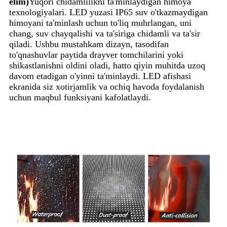
elim)
Yuqori chidamlilikni ta'minlaydigan himoya
texnologiyalari. LED yuzasi IP65 suv o'tkazmaydigan
himoyani ta'minlash uchun to'liq muhrlangan, uni
chang, suv chayqalishi va ta'siriga chidamli va ta'sir
qiladi. Ushbu mustahkam dizayn, tasodifan
to'qnashuvlar paytida drayver tomchilarini yoki
shikastlanishni oldini oladi, hatto qiyin muhitda uzoq
davom etadigan o'yinni ta'minlaydi. LED afishasi
ekranida siz xotirjamlik va ochiq havoda foydalanish
uchun maqbul funksiyani kafolatlaydi.