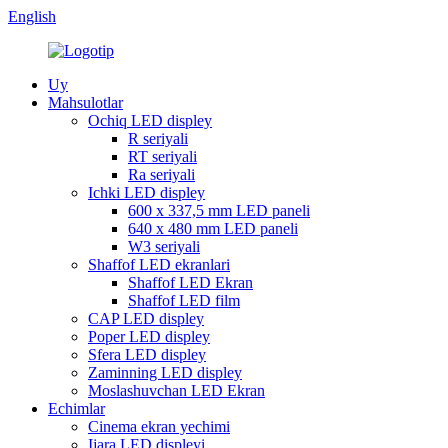
English
Uy
Mahsulotlar
Ochiq LED displey
R seriyali
RT seriyali
Ra seriyali
Ichki LED displey
600 x 337,5 mm LED paneli
640 x 480 mm LED paneli
W3 seriyali
Shaffof LED ekranlari
Shaffof LED Ekran
Shaffof LED film
CAP LED displey
Poper LED displey
Sfera LED displey
Zaminning LED displey
Moslashuvchan LED Ekran
Echimlar
Cinema ekran yechimi
Ijara LED displeyi