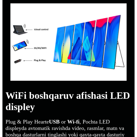
WiFi boshqaruv afishasi LED
displey
Plug & Play Hearte
USB
or
Wi-fi
, Pochta LED
displeyda avtomatik ravishda video, rasmlar, matn va
boshqa dasturlarni tinglashi yoki qayta-qayta dasturiy