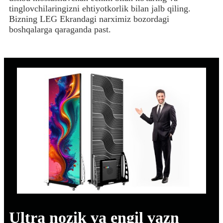
tinglovchilaringizni ehtiyotkorlik bilan jalb qiling.
Bizning LEG Ekrandagi narximiz bozordagi
boshqalarga qaraganda past.
Ultra nozik va engil vazn