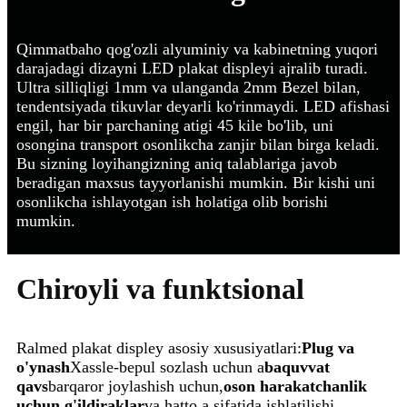
Qimmatbaho qog'ozli alyuminiy va kabinetning yuqori
darajadagi dizayni LED plakat displeyi ajralib turadi.
Ultra silliqligi 1mm va ulanganda 2mm Bezel bilan,
tendentsiyada tikuvlar deyarli ko'rinmaydi. LED afishasi
engil, har bir parchaning atigi 45 kile bo'lib, uni
osongina transport osonlikcha zanjir bilan birga keladi.
Bu sizning loyihangizning aniq talablariga javob
beradigan maxsus tayyorlanishi mumkin. Bir kishi uni
osonlikcha ishlayotgan ish holatiga olib borishi
mumkin.
Chiroyli va funktsional
Ralmed plakat displey asosiy xususiyatlari:
Plug va
o'ynash
Xassle-bepul sozlash uchun a
baquvvat
qavs
barqaror joylashish uchun,
oson harakatchanlik
uchun g'ildiraklar
va hatto a sifatida ishlatilishi