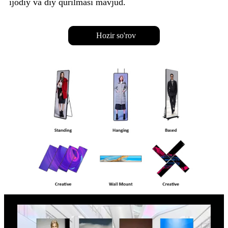
ijodiy va diy qurilmasi mavjud.
Hozir so'rov