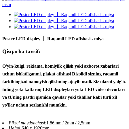
Poster LED displey 丨 Raqamli LED afishasi - miya
Qisqacha tavsif:
O'yin-kulgi, reklama, homiylik qilish yoki axborot xabarlari
uchun ishlatilganmi, plakat afishasi Displidi sizning raqamli
tarkibingizni namoyish qilishning ajoyib usuli. Siz ularni yolg'iz
tuting yoki kattaroq LED displeylari yoki LED video devorlari
va t
Uning pastki qismida qavslar yoki tishlilar kabi turli xil
yo'llar uchun sozlanishi mumkin.
Piksel maydonchasi:
1.86mm / 2mm / 2,5mm
Hajmi:
640 x 1920mm