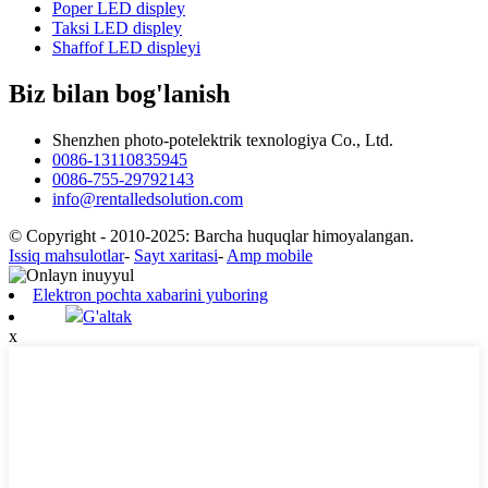
Poper LED displey
Taksi LED displey
Shaffof LED displeyi
Biz bilan bog'lanish
Shenzhen photo-potelektrik texnologiya Co., Ltd.
0086-13110835945
0086-755-29792143
info@rentalledsolution.com
© Copyright - 2010-2025: Barcha huquqlar himoyalangan.
Issiq mahsulotlar
-
Sayt xaritasi
-
Amp mobile
Elektron pochta xabarini yuboring
G'altak
x