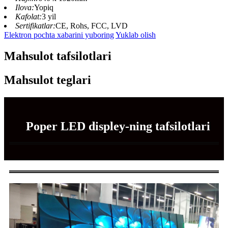
Ilova:
Yopiq
Kafolat:
3 yil
Sertifikatlar:
CE, Rohs, FCC, LVD
Elektron pochta xabarini yuboring
Yuklab olish
Mahsulot tafsilotlari
Mahsulot teglari
Poper LED displey-ning tafsilotlari