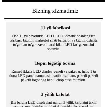
Bizning xizmatimiz
11 yil fabrikasi
Fled 11 yil davomida LED LED DideSine boshlang'ich
tajribasi, bizning mahsulot sifati barqaror va biz mijozlarga
to'g'ridan-to'g'ri zavod narxi bilan LED ko'rgazmasini
sotamiz.
Bepul logotip bosma
Ramed ikkala LED displey-paneli va paketlar, hatto 1 ta
dona LED panel namunasini sotib olsa ham, paketli paketli
paketli logotipga bepul chop etish mumkin.
3 yillik kafolat
Biz barcha LED displeylari uchun 3 yillik kafolatni taklif
etamiz, men kafolat muddati davomida aksessuarlarni