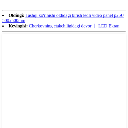
Oldingi:
Tashqi ko'rinishi oldidagi kirish ledli video panel p2.97
500x500mm
Keyingisi:
Cherkovning etakchiligidagi devor 丨 LED Ekran