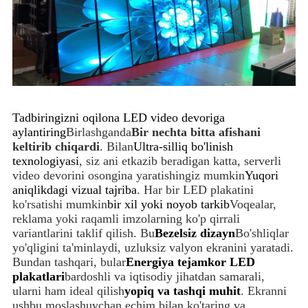
Tadbiringizni oqilona LED video devoriga
aylantiring
Birlashganda
Bir nechta bitta afishani
keltirib chiqardi
. Bilan
Ultra-silliq bo'linish
texnologiyasi
, siz ani etkazib beradigan katta, serverli
video devorini osongina yaratishingiz mumkin
Yuqori
aniqlikdagi vizual tajriba
. Har bir LED plakatini
ko'rsatishi mumkin
bir xil yoki noyob tarkib
Voqealar,
reklama yoki raqamli imzolarning ko'p qirrali
variantlarini taklif qilish. Bu
Bezelsiz dizayn
Bo'shliqlar
yo'qligini ta'minlaydi, uzluksiz valyon ekranini yaratadi.
Bundan tashqari, bular
Energiya tejamkor LED
plakatlari
bardoshli va iqtisodiy jihatdan samarali,
ularni ham ideal qilish
yopiq va tashqi muhit
. Ekranni
ushbu moslashuvchan echim bilan ko'taring va