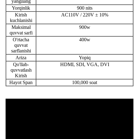
yangilang
Yorqinlik
900 nits
Kirish
AC110V / 220V ± 10%
kuchlanishi
Maksimal
900w
quvvat sarfi
O'rtacha
400w
quvvat
sarflanishi
Ariza
Yopiq
Qo'llab-
HDMI, SDI, VGA, DVI
quvvatlash
Kirish
Hayot Span
100,000 soat