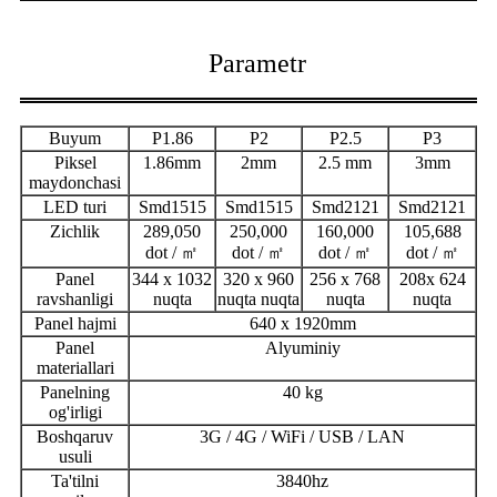
Parametr
Buyum
P1.86
P2
P2.5
P3
Piksel
1.86mm
2mm
2.5 mm
3mm
maydonchasi
LED turi
Smd1515
Smd1515
Smd2121
Smd2121
Zichlik
289,050
250,000
160,000
105,688
dot / ㎡
dot / ㎡
dot / ㎡
dot / ㎡
Panel
344 x 1032
320 x 960
256 x 768
208x 624
ravshanligi
nuqta
nuqta nuqta
nuqta
nuqta
Panel hajmi
640 x 1920mm
Panel
Alyuminiy
materiallari
Panelning
40 kg
og'irligi
Boshqaruv
3G / 4G / WiFi / USB / LAN
usuli
Ta'tilni
3840hz