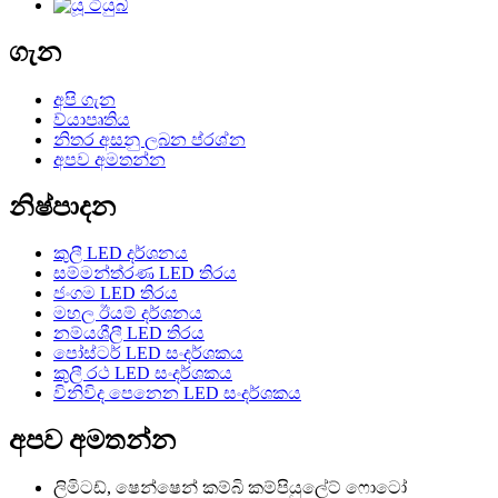
ගැන
අපි ගැන
ව්යාපෘතිය
නිතර අසනු ලබන ප්රශ්න
අපව අමතන්න
නිෂ්පාදන
කුලී LED දර්ශනය
සම්මන්ත්රණ LED තිරය
ජංගම LED තිරය
මහල ඊයම් දර්ශනය
නම්යශීලී LED තිරය
පෝස්ටර් LED සංදර්ශකය
කුලී රථ LED සංදර්ශකය
විනිවිද පෙනෙන LED සංදර්ශකය
අපව අමතන්න
ලිමිටඩ්, ෂෙන්ෂෙන් කම්බි කම්පියුලේට් ෆොටෝ