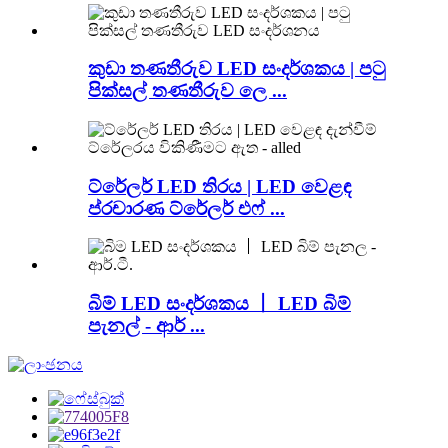
කුඩා තණතීරුව LED සංදර්ශකය | පටු
පික්සල් තණතීරුව ලෙ ...
ට්රේලර් LED තිරය | LED වෙළඳ
ප්රචාරණ ට්රේලර් එෆ් ...
බිම් LED සංදර්ශකය 丨 LED බිම්
පැනල් - ආර් ...