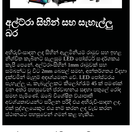
අල්ට්රා සිහින් සහ සැහැල්ලු
බර
අභිරුචි-සාදන ලද සිහින් ඇලුමිනියම් රාමුව සහ ඉහළ
නිශ්චිත කැබිනට් සැලසුම LED පෝස්ටර් සංදර්ශකය
කැපී පෙනේ. අල්ට්රා-සිහින් 1mm රාමුවක් සහ
සම්බන්ධ වූ විට 2mm බෙසල් සමඟ, අන්තර්ගතය විදහා
දක්වමින් මැහුම් අදෘශ්යමාන වේ. LED පෝස්ටරය
සැහැල්ලු ය, කැබැල්ලකට කිලෝග්රෑම් 45 ක් පමණක්
වන අතර පහසුවෙන් ප්රවාහනය සඳහා පතුලේ රෝද
සමඟ පැමිණේ. ඔබේ විශේෂිත ව්යාපෘති
අවශ්යතාවයන්ට සරිලන පරිදි එය අභිරුචි-සාදන ලද.
එක් පුද්ගලයෙකුට එය නම් කරන ලද වැඩ කරන
ස්ථානයට පහසුවෙන් ගමන් කළ හැකිය.