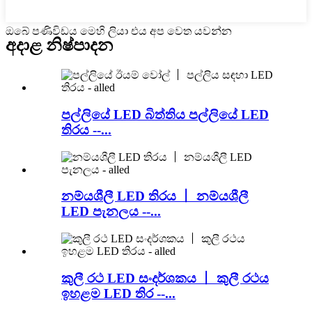
ඔබේ පණිවිඩය මෙහි ලියා එය අප වෙත යවන්න
අදාළ නිෂ්පාදන
පල්ලියේ LED බිත්තිය පල්ලියේ LED
තිරය --...
නම්යශීලී LED තිරය 丨 නම්යශීලී
LED පැනලය --...
කුලී රථ LED සංදර්ශකය 丨 කුලී රථය
ඉහළම LED තිර --...