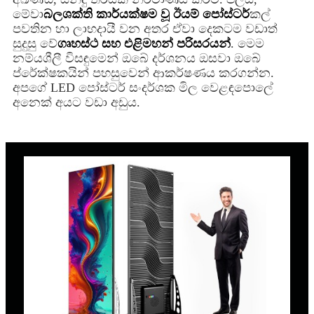
මේවා
බලශක්ති කාර්යක්ෂම වූ ඊයම් පෝස්ටර්
කල්
පවතින හා ලාභදායී වන අතර ඒවා දෙකටම වඩාත්
සුදුසු වේ
ගෘහස්ථ සහ එළිමහන් පරිසරයන්
. මෙම
නම්යශීලී විසඳුමෙන් ඔබේ දර්ශනය ඔසවා ඔබේ
ප්රේක්ෂකයින් පහසුවෙන් ආකර්ෂණය කරගන්න.
අපගේ LED පෝස්ටර් සංදර්ශක මිල වෙළඳපොලේ
අනෙක් අයට වඩා අඩුය.