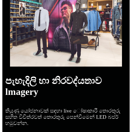
පැහැදිලි හා නිරවද්යතාව
lmagery
තියුණු යෝජනාවක් සඳහා live ෝෂාකාරී තොරතුරු
සහිත විචිත්රවත් තොරතුරු පෙන්වීමෙන් LED බජර්
හමුවන්න.