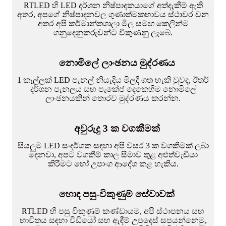
RTLED හි LED දර්ශන නිෂ්පාදකයාගේ අත්දැකීම් ඇති
අතර, අපගේ නිෂ්පාදනවල ගුණාත්මකභාවය ස්ථාවර වන
අතර අපි කර්මාන්තශාලා මිල සමඟ කෙලින්ම
ගනුදෙනුකරුවන්ට විකුණනු ලැබේ.
නොමිලේ ලාංඡනය මුද්රණය
1 කෑල්ලක් LED පැනල් නියැදිය මිලදී ගත හැකි වුවද, ඊතර්
දර්ශන පැනලය සහ පැකේජ දෙකෙහිම නොමිලේ
ලාංඡනයකින් තොරව මුද්රණය කරන්න.
අවුරුදු 3 ක වගකීමක්
සියලුම LED සංදර්ශක සඳහා අපි වසර 3 ක වගකීමක් ලබා
දෙනවා, අපට වගකීම් කාල සීමාව තුළ අළුත්වැඩියා
කිරීමට හෝ උපාංග ආදේශ කළ හැකිය.
හොඳ පසු-විකුණුම් සේවාවක්
RTLED හි පසු විකුණුම් කණ්ඩායම, අපි ස්ථාපනය සහ
භාවිතය සඳහා වීඩියෝ සහ ඇඳීම් උපදෙස් සපයන්නෙමු,