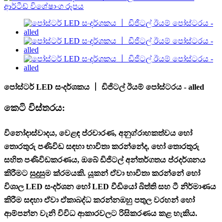
පෝස්ටර් LED සංදර්ශකය 丨 ඩිජිටල් ඊයම් පෝස්ටරය - alled
කෙටි විස්තරය:
විනෝදාස්වාදය, වෙළඳ ප්රචාරණ, අනුග්රාහකත්වය හෝ
තොරතුරු පණිවිඩ සඳහා භාවිතා කරන්නේද, හෝ තොරතුරු
සහිත පණිවිඩකරණය, ඔබේ ඩිජිටල් අන්තර්ගතය ප්රදර්ශනය
කිරීමට සුදුසුම ක්රමයකි. යූකන් ඒවා භාවිතා කරන්නේ හෝ
විශාල LED සංදර්ශන හෝ LED වීඩියෝ බිත්ති සහ ටී නිර්මාණය
කිරීම සඳහා ඒවා ඒකාබද්ධ කරන්න
ඔහු පතුල වරහන් හෝ
ආම්පන්න වැනි විවිධ ආකාරවලට රිසිකරණය කළ හැකිය.