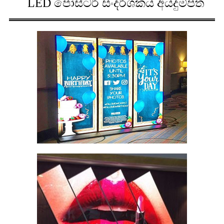
LED පෝස්ටර් සංදර්ශකය අයදුම්පත