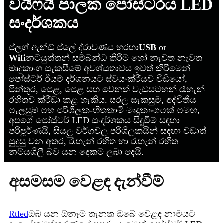
වයිෆයි පාලක පෝස්ටරය LED
​​සංදර්ශකය
ප්ලග් ඇන්ඩ් ප්ලේ ද්රාවණය හරහා
USB
or
Wifi
නටයුත්තන් සම්බන්ධ කිරීම හෝ නැවත නැවත
මෘදුකාංග සැකසීමේ අවශ්යතාවය ඉවත් කිරීමෙන්
පෝස්ටර් ඊයම් දර්ශනයට ස්වයංක්රීයව වීඩියෝ,
පින්තූර, පෙළ, පෙළ සහ වෙනත් වැඩසටහන් රැහැන්
රහිතව ක්රීඩා කළ හැකිය. සරල සැකසුම, අද්විතීය
සැලසුම සහ පරිශීලක-හිතකාමී මෘදුකාංගයක් සමඟ,
අපගේ පෝස්ටර් LED සංදර්ශකය සිදුවීම් සඳහා
පරිපූර්ණයි, සියලු වර්ගවල පරිශීලකයින් සඳහා වඩාත්
සුදුසු වන අතර, රැහැන් රහිත හා රැහැන් රහිත
නම්යශීලී බව යන දෙකම ලබා දෙයි.
අසමසම වෙළඳ දැන්වීම්
Rtled
ඔබ යන ඕනෑම තැනක ඔබේ වෙළඳ නාමයට