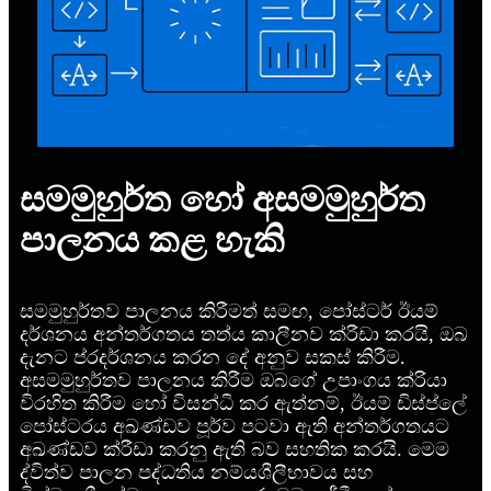
සමමුහුර්ත හෝ අසමමුහුර්ත
පාලනය කළ හැකි
සමමුහුර්තව පාලනය කිරීමත් සමඟ, පෝස්ටර් ඊයම්
දර්ශනය අන්තර්ගතය තත්ය කාලීනව ක්රීඩා කරයි, ඔබ
දැනට ප්රදර්ශනය කරන දේ අනුව සකස් කිරීම.
අසමමුහුර්තව පාලනය කිරීම ඔබගේ උපාංගය ක්රියා
විරහිත කිරීම හෝ විසන්ධි කර ඇත්නම්, ඊයම් ඩිස්ප්ලේ
පෝස්ටරය අඛණ්ඩව පූර්ව පටවා ඇති අන්තර්ගතයට
අඛණ්ඩව ක්රීඩා කරනු ඇති බව සහතික කරයි. මෙම
ද්විත්ව පාලන පද්ධතිය නම්යශීලීභාවය සහ