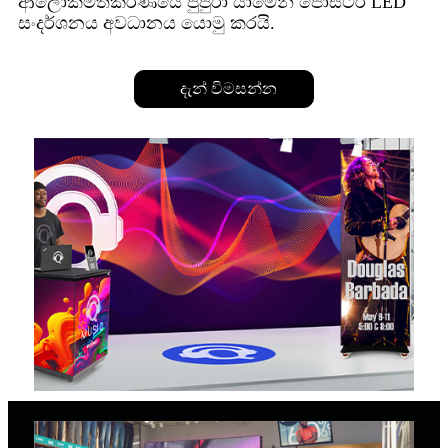
ආලෝකමත්කරණයේ පුපුරා යාමෙන් පෝස්ටර් LED
සංදර්ශනය අවධානය යොමු කරයි.
දැන් විමසන්න