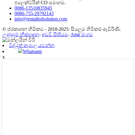
ඉලෙක්ට්රික් CO සමාගම.
0086-13510835945
0086-755-29792143
info@rentalledsolution.com
© ප්රකාශන හිමිකම - 2010-2025: සියලුම හිමිකම් ඇවිරිණි.
උණුසුම් නිෂ්පාදන
-
අඩවි සිතියම
-
Amp ජංගම
විද්යුත් තැපෑල යවන්න
Whatsapp
x