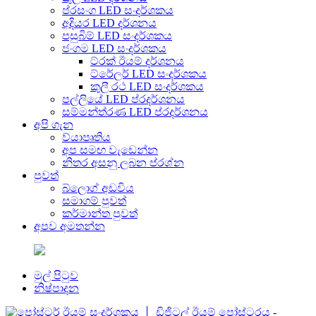
ප්රසංග LED සංදර්ශකය
අදියර LED දර්ශනය
පසුබිම් LED සංදර්ශකය
ජංගම LED සංදර්ශකය
ට්රක් ඊයම් දර්ශනය
ට්රේලර් LED සංදර්ශකය
කුලී රථ LED සංදර්ශකය
පල්ලියේ LED ප්රදර්ශනය
සම්මන්ත්රණ LED ප්රදර්ශනය
අපි ගැන
ව්යාපෘතිය
අප සමඟ වැඩෙන්න
නිතර අසනු ලබන ප්රශ්න
පුවත්
බ්ලොග් අඩවිය
සමාගම් පුවත්
කර්මාන්ත පුවත්
අපව අමතන්න
මුල් පිටුව
නිෂ්පාදන