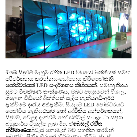
ඔබේ සිදුවීම මැහුම් රහිත LED වීඩියෝ බිත්තියක් සමඟ
පරිවර්තනය කරන්න
සංයෝජනය කිරීමෙන්
තනි
පෝස්ටරයක් ​​LED සංදර්ශකය කිහිපයක්
. සමඟ
අතිශය
සුමට විචක්ෂණ තාක්ෂණය
, ඔබට පහසුවෙන් විශාල,
ගිලෙන වීඩියෝ බිත්තියක් සෑදිය හැකිය
අධි-අර්ථ
දැක්වීමේ දෘශ්ය අත්දැකීම්
. සියලුම LED පෝස්ටරයට
පෙන්විය හැකිය
එකම හෝ අද්විතීය අන්තර්ගතයන්
,
සිදුවීම්, වෙළඳ දැන්වීම් හෝ ඩිජිටල් සං age ා සඳහා
බහුකාර්ය විකල්ප ලබා දීම. ඒ
බෙසල් රහිත
නිර්මාණය
හිඩැස් නොමැති බව සහතික කරමින්
අඛණ්ඩ, සිනිඳු තිරයක් නිර්මාණය කිරීම. ප්ලස්,