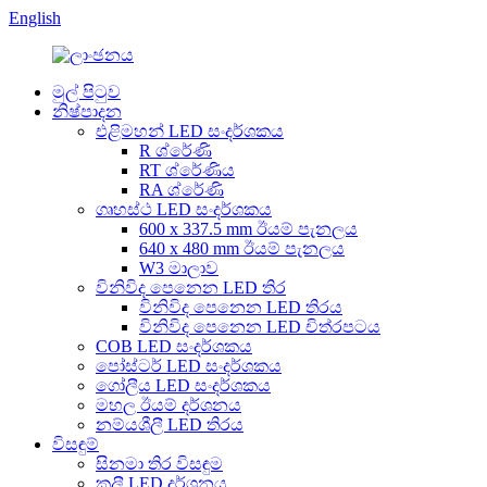
English
මුල් පිටුව
නිෂ්පාදන
එළිමහන් LED සංදර්ශකය
R ශ්රේණි
RT ශ්රේණිය
RA ශ්රේණි
ගෘහස්ථ LED සංදර්ශකය
600 x 337.5 mm ඊයම් පැනලය
640 x 480 mm ඊයම් පැනලය
W3 මාලාව
විනිවිද පෙනෙන LED තිර
විනිවිද පෙනෙන LED තිරය
විනිවිද පෙනෙන LED චිත්රපටය
COB LED සංදර්ශකය
පෝස්ටර් LED සංදර්ශකය
ගෝලීය LED ​​සංදර්ශකය
මහල ඊයම් දර්ශනය
නම්යශීලී LED තිරය
විසඳුම්
සිනමා තිර විසඳුම
කුලී LED දර්ශනය