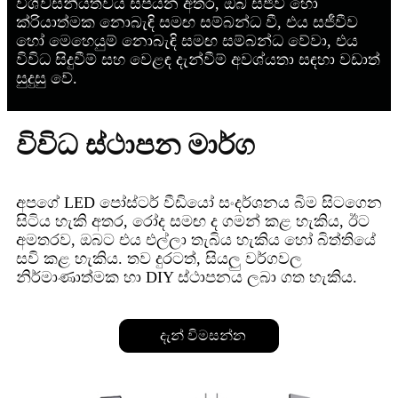
විශ්වසනීයත්වය සපයන අතර, ඔබ සජීවී හෝ
ක්රියාත්මක නොබැඳි සමඟ සම්බන්ධ වී, එය සජීවීව
හෝ මෙහෙයුම් නොබැඳි සමඟ සම්බන්ධ වේවා, එය
විවිධ සිදුවීම් සහ වෙළඳ දැන්වීම් අවශ්යතා සඳහා වඩාත්
සුදුසු වේ.
විවිධ ස්ථාපන මාර්ග
අපගේ LED පෝස්ටර් වීඩියෝ සංදර්ශනය බිම සිටගෙන
සිටිය හැකි අතර, රෝද සමඟ ද ගමන් කළ හැකිය, ඊට
අමතරව, ඔබට එය එල්ලා තැබිය හැකිය හෝ බිත්තියේ
සවි කළ හැකිය. තව දුරටත්, සියලු වර්ගවල
නිර්මාණාත්මක හා DIY ස්ථාපනය ලබා ගත හැකිය.
දැන් විමසන්න