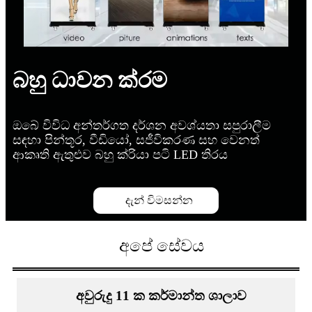
බහු ධාවන ක්රම
ඔබේ විවිධ අන්තර්ගත දර්ශන අවශ්යතා සපුරාලීම
සඳහා පින්තූර, වීඩියෝ, සජීවිකරණ සහ වෙනත්
ආකෘති ඇතුළුව බහු ක්රියා පටි LED තිරය
දැන් විමසන්න
අපේ සේවය
අවුරුදු 11 ක කර්මාන්ත ශාලාව