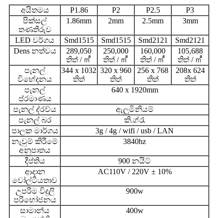
අයිතමය
P1.86
P2
P2.5
P3
පික්සල්
1.86mm
2mm
2.5mm
3mm
තණතීරුව
LED වර්ගය
Smd1515
Smd1515
Smd2121
Smd2121
Dens නත්වය
289,050
250,000
160,000
105,688
තිත් / ㎡
තිත් / ㎡
තිත් / ㎡
තිත් / ㎡
පැනල්
344 x 1032
320 x 960
256 x 768
208x 624
විභේදනය
තිත්
තිත්
තිත්
තිත්
පැනල්
640 x 1920mm
ප්රමාණය
පැනල් ද්රව්ය
ඇලුමිනියම්
පැනල් බර
කි.ග්රෑ
පාලක මාර්ගය
3g / 4g / wifi / usb / LAN
නැවුම් කිරීමේ
3840hz
අනුපාතය
දීප්තිය
900 නයිට්
ආදාන
AC110V / 220V ± 10%
වෝල්ටීයතාව
උපරිම විදුලි
900w
පරිභෝජනය
සාමාන්ය
400w