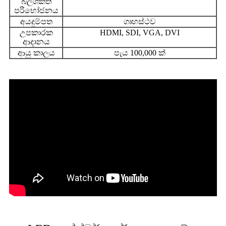
බලශක්ති
පරිභෝජනය
අයදුම්පත
ගෘහස්ථව
උපකාරක
HDMI, SDI, VGA, DVI
ආදානය
ආයු කාලය
පැය 100,000 ක්