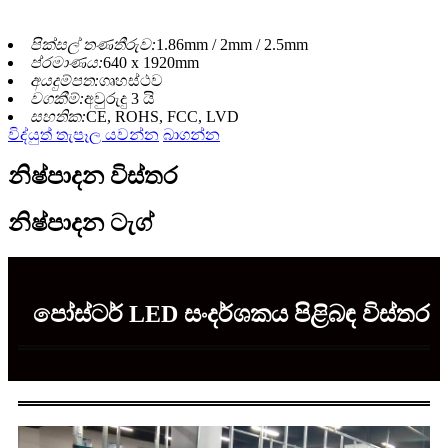
පික්සල් තණතීරුව:
1.86mm / 2mm / 2.5mm
ප්රමාණය:
640 x 1920mm
අයදුම්පත:
ගෘහස්ථව
වගකීම්:
අවුරුදු 3 යි
සහතික:
CE, ROHS, FCC, LVD
විද්යුත් තැපෑල යවන්න
බාගන්න
නිෂ්පාදන විස්තර
නිෂ්පාදන ටැග්
පෝස්ටර් LED සංදර්ශකය පිළිබඳ විස්තර