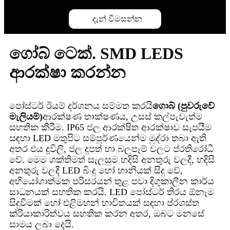
දැන් විමසන්න
ගෝබ් ටෙක්. SMD LEDS
ආරක්ෂා කරන්න
පෝස්ටර් ඊයම් දර්ශනය සම්මත කරයි
ගොබ් (පුවරුවේ
මැලියම්)
ආරක්ෂණ තාක්ෂණය, උසස් කල්පැවැත්ම
සහතික කිරීම. IP65 ජල ආරක්ෂිත ආරක්ෂාව සැපයීම
සඳහා LED මතුපිට සම්පූර්ණයෙන්ම මුද්රා තබා ඇති
අතර එය දූවිලි, ජල දූපත් හා බලපෑම් වලට ප්රතිරෝධී
වේ. මෙම ශක්තිමත් සැලසුම හදිසි අනතුරු වලදී, හදිසි
අනතුරු වලදී LED බිංදු හෝ හානියක් සිදු වේ,
අභියෝගාත්මක පරිසරයන් තුළ පවා දිගුකාලීන කාර්ය
සාධනයක් සහතික කරයි. LED පෝස්ටර් තිරය ඕනෑම
සිදුවීමක් හෝ එළිමහන් භාවිතයක් සඳහා ප්රශස්ත
ක්රියාකාරිත්වය සහතික කරන අතර, ඔබට මනසේ
සාමය ලබා දෙයි.