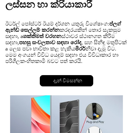
ලස්සන හා ක්රියාකාරී
ඊටර්ල් පෝස්ටර් ඊයම් දර්ශන යතුරු විශේෂාංග:
ප්ලග්
ඇන්ඩ් සෙල්ලම් කරන්න
කරදරයකින් තොර සැකසුම
සඳහා, a
ශක්තිමත් වරහන
ස්ථාවර ස්ථානගත කිරීම
සඳහා,
පහසු සංචලතාව සඳහා රෝද
, සහ සිනිඳු මතුපිටක්
a ලෙස පවා භාවිතා කළ හැකිය
මිරර්
නිවා දැමූ විට.
මෙම අංගයන් විවිධ යෙදුම් සඳහා එය විවිධාකාර හා
පරිශීලක-හිතකාමී බවට පත් කරයි.
දැන් විමසන්න