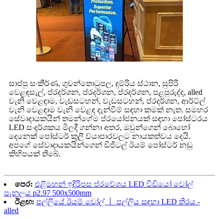
සාප්පු සංකීර්ණ, ගුවන්තොටුපල, දුම්රිය ස්ථාන, සුපිරි
වෙළඳසැල්, ප්රදර්ශන, ප්රදර්ශන, ප්රදර්ශන, පළපුරුද්ද, alled
වැනි වෙළඳාම, වැඩසටහන්, වැඩසටහන්, ප්රදර්ශන, ආර්ට්ල්
වැනි වෙළඳාම වැනි වෙළඳ දැන්වීම් සඳහා කමක් නැත. සමහර
සේවාදායකයින් තමන්ගේම ප්රයෝජනයක් සඳහා පෝස්ටරය
LED ​​සංදර්ශකය මිලදී ගන්නා අතර, ඔවුන්ගෙන් බොහෝ
දෙනෙක් පෝස්ටර් කුලී ව්යාපාරවලට නායකත්වය දෙයි.
අපගේ සේවාදායකයින්ගෙන් ඩිජිටල් ඊයම් පෝස්ටර් නඩු
කිහිපයක් තිබේ.
පෙර:
එළිමහන් ඉදිරිපස ප්රවේශය LED ​​වීඩියෝ වෝල්
පැනලය p2.97 500x500mm
ඊළඟ:
පල්ලියේ ඊයම් වෝල් 丨 පල්ලිය සඳහා LED තිරය -
alled