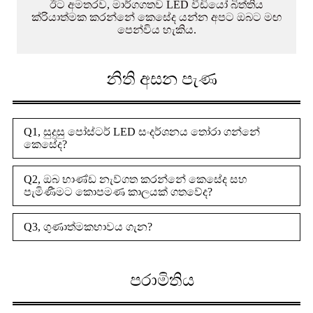
ඊට අමතරව, මාර්ගගතව LED වීඩියෝ බිත්තිය
ක්රියාත්මක කරන්නේ කෙසේද යන්න අපට ඔබට මඟ
පෙන්විය හැකිය.
නිති අසන පැණ
Q1, සුදුසු පෝස්ටර් LED සංදර්ශනය තෝරා ගන්නේ
කෙසේද?
Q2, ඔබ භාණ්ඩ නැව්ගත කරන්නේ කෙසේද සහ
පැමිණීමට කොපමණ කාලයක් ගතවේද?
Q3, ගුණාත්මකභාවය ගැන?
පරාමිතිය