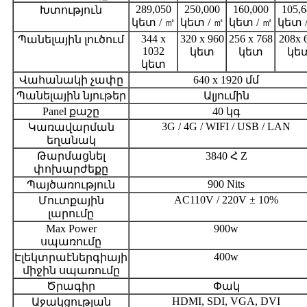
289,050
250,000
160,000
105,6
Խտություն
կետ / ㎡
կետ / ㎡
կետ / ㎡
կետ 
344 x
320 x 960
256 x 768
208x 
Պանելային լուծում
1032
կետ
կետ
կե
կետ
Վահանակի չափը
640 x 1920 մմ
Պանելային նյութեր
Ալյումին
Panel քաշը
40 կգ
3G / 4G / WIFI / USB / LAN
Կառավարման
եղանակ
Թարմացնել
3840 Հ Z
փոխարժեքը
900 Nits
Պայծառություն
AC110V / 220V ± 10%
Մուտքային
լարումը
Max Power
900w
սպառումը
400w
Էլեկտրաէներգիայի
միջին սպառումը
Ծրագիր
Փակ
HDMI, SDI, VGA, DVI
Աջակցության