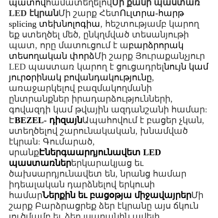
պատով
համատեղելով
Մի քանի պաստառ
LED էկրան
Մի շարք Հետ
Ուլտրա-հարթ
splicing տեխնոլոգիա
, հեշտությամբ կարող
եք ստեղծել մեծ, ընկղմված տեսանյութի
պատ, որը մատուցում է ա
բարձրորակ
տեսողական փորձ
Մի շարք Յուրաքանչյուր
LED պաստառ կարող է ցուցադրել
նույն կամ
յուրօրինակ բովանդակությունը
,
առաջարկելով բազմակողմանի
ընտրանքներ իրադարձությունների,
գովազդի կամ թվային ազդանշանի համար:
Է
BEZEL- դիզայն
Ապահովում է բացեր չկան,
ստեղծելով շարունակական, խնամված
էկրան: Գումարած,
սրանք
Էներգաարդյունավետ LED
պաստառներ
երկարակյաց եւ
ծախսարդյունավետ են, նրանց համար
իդեալական դարձնելով երկուսի
համար
Ներքին եւ բացօթյա միջավայրեր
Մի
շարք Բարձրացրեք ձեր էկրանը այս ճկուն
լուծմամբ եւ ձեր լսարանին ավելի