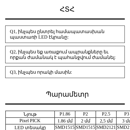
ՀՏՀ
Q1, ինչպես ընտրել համապատասխան
պաստառի LED էկրանը:
Q2, ինչպես եք առաքում ապրանքները եւ
որքան ժամանակ է պահանջվում ժամանել:
Q3, ինչպես որակի մասին:
Պարամետր
P1.86
P2
P2.5
P3
Նյութ
Pixel PICK
1.86 մմ
2 մմ
2,5 մմ
3 մ
SMD1515
SMD1515
SMD2121
SMD2
LED տեսակը