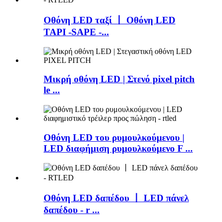
Οθόνη LED ταξί 丨 Οθόνη LED
TAPI -SAPE -...
Μικρή οθόνη LED | Στενό pixel pitch
le ...
Οθόνη LED του ρυμουλκούμενου |
LED διαφήμιση ρυμουλκούμενο F ...
Οθόνη LED δαπέδου 丨 LED πάνελ
δαπέδου - r ...