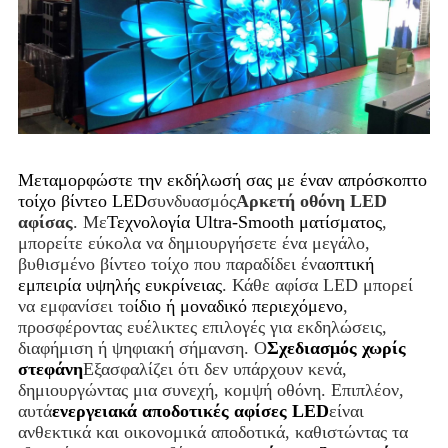
Μεταμορφώστε την εκδήλωσή σας με έναν απρόσκοπτο
τοίχο βίντεο LED
συνδυασμός
Αρκετή οθόνη LED
αφίσας
. Με
Τεχνολογία Ultra-Smooth ματίσματος
,
μπορείτε εύκολα να δημιουργήσετε ένα μεγάλο,
βυθισμένο βίντεο τοίχο που παραδίδει ένα
οπτική
εμπειρία υψηλής ευκρίνειας
. Κάθε αφίσα LED μπορεί
να εμφανίσει το
ίδιο ή μοναδικό περιεχόμενο
,
προσφέροντας ευέλικτες επιλογές για εκδηλώσεις,
διαφήμιση ή ψηφιακή σήμανση. Ο
Σχεδιασμός χωρίς
στεφάνη
Εξασφαλίζει ότι δεν υπάρχουν κενά,
δημιουργώντας μια συνεχή, κομψή οθόνη. Επιπλέον,
αυτά
ενεργειακά αποδοτικές αφίσες LED
είναι
ανθεκτικά και οικονομικά αποδοτικά, καθιστώντας τα