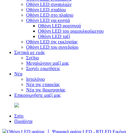
Οθόνη LED συναυλιών
Οθόνη LED σταδίου
Οθόνη LED στο πλαίσιο
Οθόνη LED για κινητά
Οθόνη LED φορτηγού
Οθόνη LED του ρυμουλκούμενου
Οθόνη LED ταξί
Οθόνη LED της εκκλησίας
Οθόνη LED του συνεδρίου
Σχετικά με εμάς
Σχέδιο
Μεγαλώνουν μαζί μας
Συχνές ερωτήσεις
Νέα
Ιστολόγιο
Νέα της εταιρείας
Νέα της βιομηχανίας
Επικοινωνήστε μαζί μας
Σπίτι
Προϊόντα