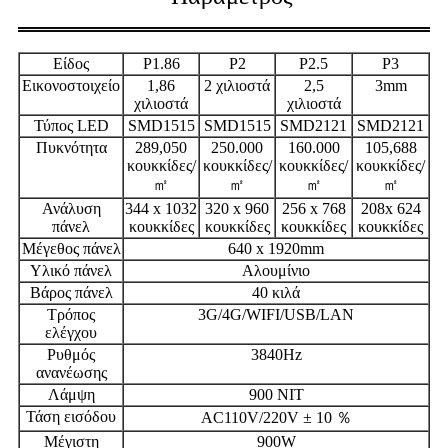
Είδος
P1.86
P2
P2.5
P3
Εικονοστοιχείο
1,86
2 χιλιοστά
2,5
3mm
χιλιοστά
χιλιοστά
Τύπος LED
SMD1515
SMD1515
SMD2121
SMD2121
Πυκνότητα
289,050
250.000
160.000
105,688
κουκκίδες/
κουκκίδες/
κουκκίδες/
κουκκίδες/
㎡
㎡
㎡
㎡
Ανάλυση
344 x 1032
320 x 960
256 x 768
208x 624
πάνελ
κουκκίδες
κουκκίδες
κουκκίδες
κουκκίδες
Μέγεθος πάνελ
640 x 1920mm
Υλικό πάνελ
Αλουμίνιο
Βάρος πάνελ
40 κιλά
Τρόπος
3G/4G/WIFI/USB/LAN
ελέγχου
Ρυθμός
3840Hz
ανανέωσης
Λάμψη
900 NIT
Τάση εισόδου
AC110V/220V ± 10 ％
Μέγιστη
900W