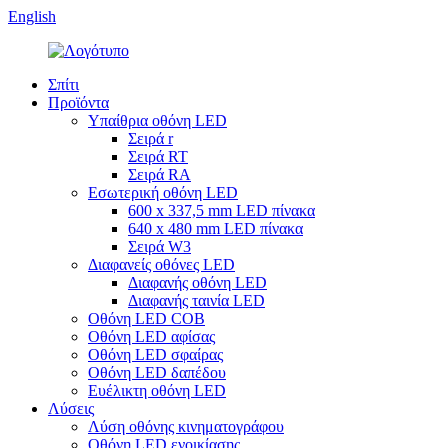
English
Σπίτι
Προϊόντα
Υπαίθρια οθόνη LED
Σειρά r
Σειρά RT
Σειρά RA
Εσωτερική οθόνη LED
600 x 337,5 mm LED πίνακα
640 x 480 mm LED πίνακα
Σειρά W3
Διαφανείς οθόνες LED
Διαφανής οθόνη LED
Διαφανής ταινία LED
Οθόνη LED COB
Οθόνη LED αφίσας
Οθόνη LED σφαίρας
Οθόνη LED δαπέδου
Ευέλικτη οθόνη LED
Λύσεις
Λύση οθόνης κινηματογράφου
Οθόνη LED ενοικίασης