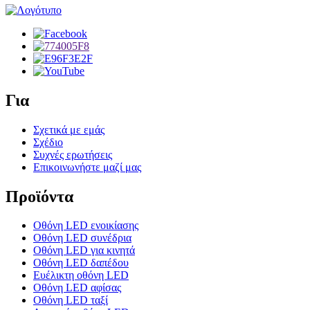
Για
Σχετικά με εμάς
Σχέδιο
Συχνές ερωτήσεις
Επικοινωνήστε μαζί μας
Προϊόντα
Οθόνη LED ενοικίασης
Οθόνη LED συνέδρια
Οθόνη LED για κινητά
Οθόνη LED δαπέδου
Ευέλικτη οθόνη LED
Οθόνη LED αφίσας
Οθόνη LED ταξί