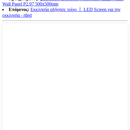
Wall Panel P2.97 500x500mm
Επόμενος:
Εκκλησία οδήγησε τοίχο 丨 LED Screen για την
εκκλησία - rtled