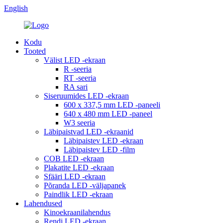
English
Kodu
Tooted
Välist LED -ekraan
R -seeria
RT -seeria
RA sari
Siseruumides LED -ekraan
600 x 337,5 mm LED -paneeli
640 x 480 mm LED -paneel
W3 seeria
Läbipaistvad LED -ekraanid
Läbipaistev LED -ekraan
Läbipaistev LED -film
COB LED -ekraan
Plakatite LED -ekraan
Sfääri LED -ekraan
Põranda LED -väljapanek
Paindlik LED -ekraan
Lahendused
Kinoekraanilahendus
Rendi LED -ekraan