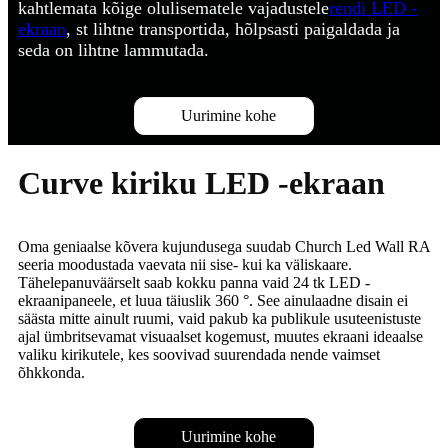
kahtlemata kõige olulisematele vajadustele
rendi LED -
ekraan
, st lihtne transportida, hõlpsasti paigaldada ja
seda on lihtne lammutada.
Uurimine kohe
Curve kiriku LED -ekraan
Oma geniaalse kõvera kujundusega suudab Church Led Wall RA
seeria moodustada vaevata nii sise- kui ka väliskaare.
Tähelepanuväärselt saab kokku panna vaid 24 tk LED -
ekraanipaneele, et luua täiuslik 360 °. See ainulaadne disain ei
säästa mitte ainult ruumi, vaid pakub ka publikule usuteenistuste
ajal ümbritsevamat visuaalset kogemust, muutes ekraani ideaalse
valiku kirikutele, kes soovivad suurendada nende vaimset
õhkkonda.
Uurimine kohe