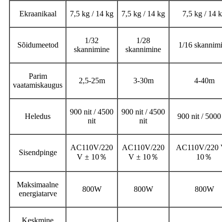
Ekraanikaal
7,5 kg / 14 kg
7,5 kg / 14 kg
7,5 kg / 14 
1/32
1/28
Sõidumeetod
1/16 skannim
skannimine
skannimine
Parim
2,5-25m
3-30m
4-40m
vaatamiskaugus
900 nit / 4500
900 nit / 4500
Heledus
900 nit / 5000 
nit
nit
AC110V/220
AC110V/220
AC110V/220 
Sisendpinge
V ± 10
％
V ± 10
％
10
％
Maksimaalne
800W
800W
800W
energiatarve
Keskmine