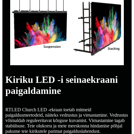
Kiriku LED -i seinaekraani
paigaldamine
RTLED Church LED -ekraan toetab mitmeid
paigaldusmeetodeid, näiteks vedrustus ja virnastamine. Vedrustus
võimaldab reguleeritavat kõrguse kuvamist. Virnastamine tagab
stabiilsuse. Teie olukorra ja meie meeskonna hindamise põhjal
pakume teie kirikutele parimat paigalduslahendust.