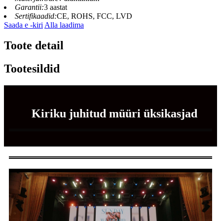
Garantii:
3 aastat
Sertifikaadid:
CE, ROHS, FCC, LVD
Saada e -kiri
Alla laadima
Toote detail
Tootesildid
Kiriku juhitud müüri üksikasjad