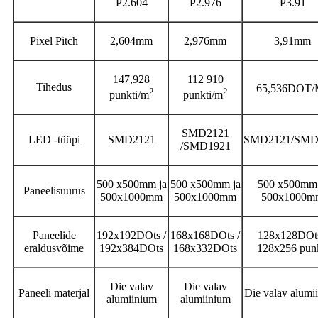
P2.604
P2.976
P3.91
Pixel Pitch
2,604mm
2,976mm
3,91mm
147,928
112 910
Tihedus
65,536DOT/
2
2
punkti/m
punkti/m
SMD2121
LED -tüüpi
SMD2121
SMD2121/SMD
/SMD1921
500 x500mm ja
500 x500mm ja
500 x500mm 
Paneelisuurus
500x1000mm
500x1000mm
500x1000m
Paneelide
192x192DOts /
168x168DOts /
128x128DOts
eraldusvõime
192x384DOts
168x332DOts
128x256 punk
Die valav
Die valav
Paneeli materjal
Die valav alumi
alumiinium
alumiinium