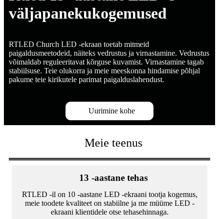
väljapanekukogemused
RTLED Church LED -ekraan toetab mitmeid
paigaldusmeetodeid, näiteks vedrustus ja virnastamine. Vedrustus
võimaldab reguleeritavat kõrguse kuvamist. Virnastamine tagab
stabiilsuse. Teie olukorra ja meie meeskonna hindamise põhjal
pakume teie kirikutele parimat paigalduslahendust.
Uurimine kohe
Meie teenus
13 -aastane tehas
RTLED -il on 10 -aastane LED -ekraani tootja kogemus,
meie toodete kvaliteet on stabiilne ja me müüme LED -
ekraani klientidele otse tehasehinnaga.