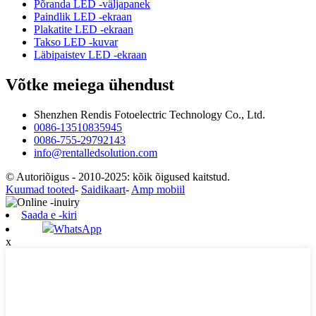
Põranda LED -väljapanek
Paindlik LED -ekraan
Plakatite LED -ekraan
Takso LED -kuvar
Läbipaistev LED -ekraan
Võtke meiega ühendust
Shenzhen Rendis Fotoelectric Technology Co., Ltd.
0086-13510835945
0086-755-29792143
info@rentalledsolution.com
© Autoriõigus - 2010-2025: kõik õigused kaitstud.
Kuumad tooted
-
Saidikaart
-
Amp mobiil
Saada e -kiri
WhatsApp
x