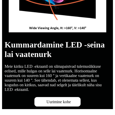
Kummardamine LED -seina
lai vaatenurk
Meie kiriku LED -ekraanil on silmapaistvad tulemuslikkuse
eelised, mille hulgas on selle lai vaatenurk. Horisontaalne
vaatenurk on suurem kui 160 ° ja vertikaalne vaatenurk on
suurem kui 140 °. See tähendab, et olenemata sellest, kus
kogudus on kirikus, saavad nad selgelt ja täielikult näha sisu
LED -ekraanil.
Uurimine kohe