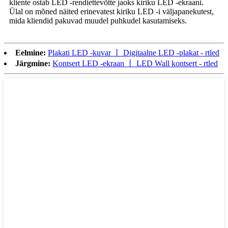
kliente ostab LED -rendiettevõtte jaoks kiriku LED -ekraani.
Ülal on mõned näited erinevatest kiriku LED -i väljapanekutest,
mida kliendid pakuvad muudel puhkudel kasutamiseks.
Eelmine:
Plakati LED -kuvar 丨 Digitaalne LED -plakat - rtled
Järgmine:
Kontsert LED -ekraan 丨 LED Wall kontsert - rtled