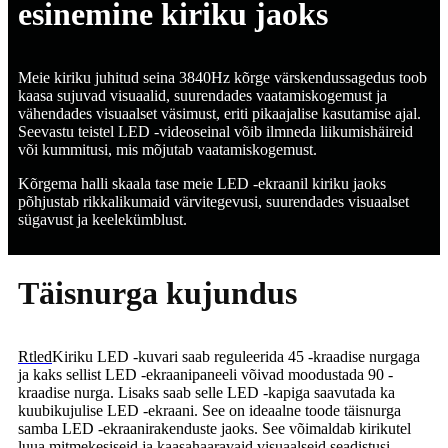
esinemine kiriku jaoks
Meie kiriku juhitud seina 3840Hz kõrge värskendussagedus toob
kaasa sujuvad visuaalid, suurendades vaatamiskogemust ja
vähendades visuaalset väsimust, eriti pikaajalise kasutamise ajal.
Seevastu teistel LED -videoseinal võib ilmneda liikumishäireid
või kummitusi, mis mõjutab vaatamiskogemust.
Kõrgema halli skaala tase meie LED -ekraanil kiriku jaoks
põhjustab rikkalikumaid värvitegevusi, suurendades visuaalset
sügavust ja keelekümblust.
Täisnurga kujundus
Rtled
Kiriku LED -kuvari saab reguleerida 45 -kraadise nurgaga
ja kaks sellist LED -ekraanipaneeli võivad moodustada 90 -
kraadise nurga. Lisaks saab selle LED -kapiga saavutada ka
kuubikujulise LED -ekraani. See on ideaalne toode täisnurga
samba LED -ekraanirakenduste jaoks. See võimaldab kirikutel
luua mitmekesiseid ja kaasahaaravaid visuaalseid seadistusi,