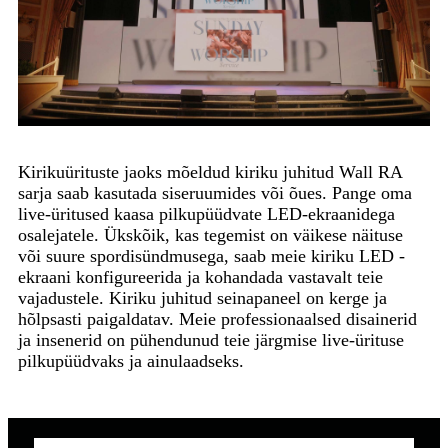
Kirikuürituste jaoks mõeldud kiriku juhitud Wall RA
sarja saab kasutada siseruumides või õues. Pange oma
live-üritused kaasa pilkupüüdvate LED-ekraanidega
osalejatele. Ükskõik, kas tegemist on väikese näituse
või suure spordisündmusega, saab meie kiriku LED -
ekraani konfigureerida ja kohandada vastavalt teie
vajadustele. Kiriku juhitud seinapaneel on kerge ja
hõlpsasti paigaldatav. Meie professionaalsed disainerid
ja insenerid on pühendunud teie järgmise live-ürituse
pilkupüüdvaks ja ainulaadseks.