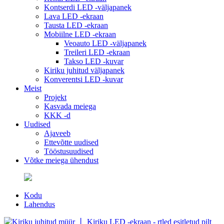
Kontserdi LED -väljapanek
Lava LED -ekraan
Tausta LED -ekraan
Mobiilne LED -ekraan
Veoauto LED -väljapanek
Treileri LED -ekraan
Takso LED -kuvar
Kiriku juhitud väljapanek
Konverentsi LED -kuvar
Meist
Projekt
Kasvada meiega
KKK -d
Uudised
Ajaveeb
Ettevõtte uudised
Tööstusuudised
Võtke meiega ühendust
Kodu
Lahendus