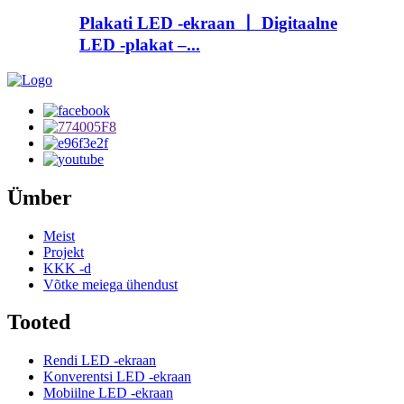
Plakati LED -ekraan 丨 Digitaalne
LED -plakat –...
Ümber
Meist
Projekt
KKK -d
Võtke meiega ühendust
Tooted
Rendi LED -ekraan
Konverentsi LED -ekraan
Mobiilne LED -ekraan