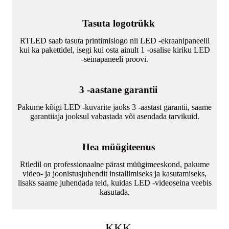
Tasuta logotrükk
RTLED saab tasuta printimislogo nii LED -ekraanipaneelil
kui ka pakettidel, isegi kui osta ainult 1 -osalise kiriku LED
-seinapaneeli proovi.
3 -aastane garantii
Pakume kõigi LED -kuvarite jaoks 3 -aastast garantii, saame
garantiiaja jooksul vabastada või asendada tarvikuid.
Hea müügiteenus
Rtledil on professionaalne pärast müügimeeskond, pakume
video- ja joonistusjuhendit installimiseks ja kasutamiseks,
lisaks saame juhendada teid, kuidas LED -videoseina veebis
kasutada.
KKK