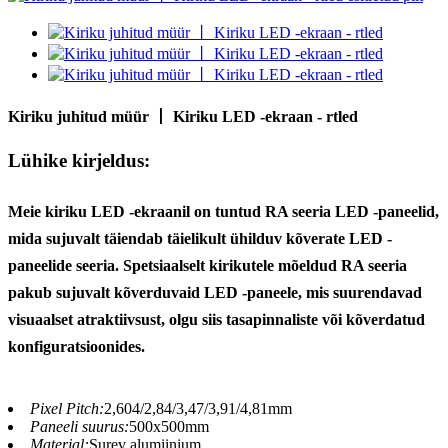
Kiriku juhitud müür 丨 Kiriku LED -ekraan - rtled
Lühike kirjeldus:
Meie kiriku LED -ekraanil on tuntud RA seeria LED -paneelid,
mida sujuvalt täiendab täielikult ühilduv kõverate LED -
paneelide seeria. Spetsiaalselt kirikutele mõeldud RA seeria
pakub sujuvalt kõverduvaid LED -paneele, mis suurendavad
visuaalset atraktiivsust, olgu siis tasapinnaliste või kõverdatud
konfiguratsioonides.
Pixel Pitch:
2,604/2,84/3,47/3,91/4,81mm
Paneeli suurus:
500x500mm
Materjal:
Surev alumiinium