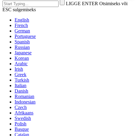
LIGGE ENTER Otsimiseks või
ESC sulgemiseks
English
French
German
Portuguese
Spanish
Russian
Japanese
Korean
Arabic
Irish
Greek
Turkish
Italian
Danish
Romanian
Indonesian
Czech
Afrikaans
Swedish
Polish
Basque
Catalan