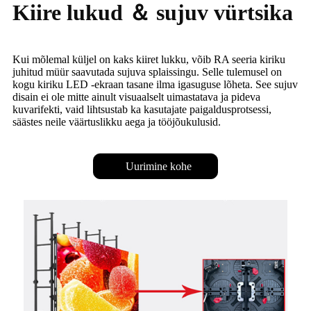
Kiire lukud ＆ sujuv vürtsika
Kui mõlemal küljel on kaks kiiret lukku, võib RA seeria kiriku
juhitud müür saavutada sujuva splaissingu. Selle tulemusel on
kogu kiriku LED -ekraan tasane ilma igasuguse lõheta. See sujuv
disain ei ole mitte ainult visuaalselt uimastatava ja pideva
kuvarifekti, vaid lihtsustab ka kasutajate paigaldusprotsessi,
säästes neile väärtuslikku aega ja tööjõukulusid.
Uurimine kohe