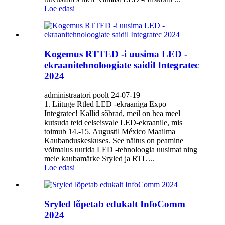
Loe edasi
Kogemus RTTED -i uusima LED -
ekraanitehnoloogiate saidil Integratec
2024
administraatori poolt 24-07-19
1. Liituge Rtled LED -ekraaniga Expo
Integratec! Kallid sõbrad, meil on hea meel
kutsuda teid eelseisvale LED-ekraanile, mis
toimub 14.-15. Augustil México Maailma
Kaubanduskeskuses. See näitus on peamine
võimalus uurida LED -tehnoloogia uusimat ning
meie kaubamärke Sryled ja RTL ...
Loe edasi
Sryled lõpetab edukalt InfoComm
2024