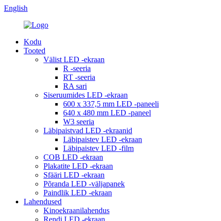
English
Kodu
Tooted
Välist LED -ekraan
R -seeria
RT -seeria
RA sari
Siseruumides LED -ekraan
600 x 337,5 mm LED -paneeli
640 x 480 mm LED -paneel
W3 seeria
Läbipaistvad LED -ekraanid
Läbipaistev LED -ekraan
Läbipaistev LED -film
COB LED -ekraan
Plakatite LED -ekraan
Sfääri LED -ekraan
Põranda LED -väljapanek
Paindlik LED -ekraan
Lahendused
Kinoekraanilahendus
Rendi LED -ekraan