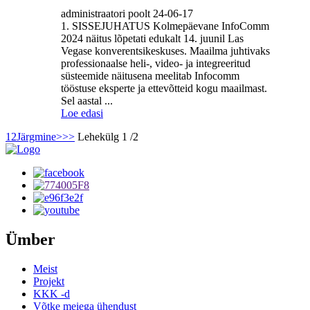
administraatori poolt 24-06-17
1. SISSEJUHATUS Kolmepäevane InfoComm
2024 näitus lõpetati edukalt 14. juunil Las
Vegase konverentsikeskuses. Maailma juhtivaks
professionaalse heli-, video- ja integreeritud
süsteemide näitusena meelitab Infocomm
tööstuse eksperte ja ettevõtteid kogu maailmast.
Sel aastal ...
Loe edasi
1
2
Järgmine>
>>
Lehekülg 1 /2
Ümber
Meist
Projekt
KKK -d
Võtke meiega ühendust