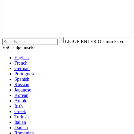
LIGGE ENTER Otsimiseks või
ESC sulgemiseks
English
French
German
Portuguese
Spanish
Russian
Japanese
Korean
Arabic
Irish
Greek
Turkish
Italian
Danish
Romanian