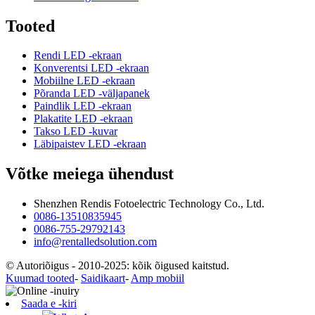
Tooted
Rendi LED -ekraan
Konverentsi LED -ekraan
Mobiilne LED -ekraan
Põranda LED -väljapanek
Paindlik LED -ekraan
Plakatite LED -ekraan
Takso LED -kuvar
Läbipaistev LED -ekraan
Võtke meiega ühendust
Shenzhen Rendis Fotoelectric Technology Co., Ltd.
0086-13510835945
0086-755-29792143
info@rentalledsolution.com
© Autoriõigus - 2010-2025: kõik õigused kaitstud.
Kuumad tooted
-
Saidikaart
-
Amp mobiil
Saada e -kiri