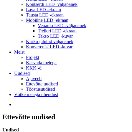
Kontserdi LED -väljapanek
Lava LED -ekraan
Tausta LED -ekraan
Mobiilne LED -ekraan
Veoauto LED -väljapanek
Treileri LED -ekraan
Takso LED -kuvar
Kiriku juhitud väljapanek
Konverentsi LED -kuvar
Meist
Projekt
Kasvada meiega
KKK -d
Uudised
Ajaveeb
Ettevõtte uudised
Tööstusuudised
Võtke meiega ühendust
Ettevõtte uudised
Uudised