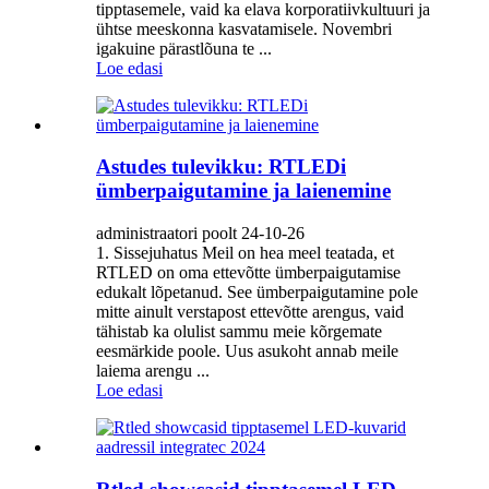
tipptasemele, vaid ka elava korporatiivkultuuri ja
ühtse meeskonna kasvatamisele. Novembri
igakuine pärastlõuna te ...
Loe edasi
Astudes tulevikku: RTLEDi
ümberpaigutamine ja laienemine
administraatori poolt 24-10-26
1. Sissejuhatus Meil ​​on hea meel teatada, et
RTLED on oma ettevõtte ümberpaigutamise
edukalt lõpetanud. See ümberpaigutamine pole
mitte ainult verstapost ettevõtte arengus, vaid
tähistab ka olulist sammu meie kõrgemate
eesmärkide poole. Uus asukoht annab meile
laiema arengu ...
Loe edasi