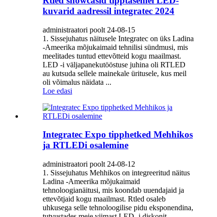
Rtled showcasid tipptasemel LED-
kuvarid aadressil integratec 2024
administraatori poolt 24-08-15
1. Sissejuhatus näitusele Integratec on üks Ladina
-Ameerika mõjukaimaid tehnilisi sündmusi, mis
meelitades tuntud ettevõtteid kogu maailmast.
LED -i väljapanekutööstuse juhina oli RTLED
au kutsuda sellele mainekale üritusele, kus meil
oli võimalus näidata ...
Loe edasi
Integratec Expo tipphetked Mehhikos
ja RTLEDi osalemine
administraatori poolt 24-08-12
1. Sissejuhatus Mehhikos on integreeritud näitus
Ladina -Ameerika mõjukaimaid
tehnoloogianäitusi, mis koondab uuendajaid ja
ettevõtjaid kogu maailmast. Rtled osaleb
uhkusega selle tehnoloogilise pidu eksponendina,
tutvustades meie viimast LED -i diskonit ...