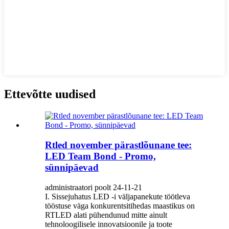
Ettevõtte uudised
Rtled november pärastlõunane tee:
LED Team Bond - Promo,
sünnipäevad
administraatori poolt 24-11-21
I. Sissejuhatus LED -i väljapanekute töötleva
tööstuse väga konkurentsitihedas maastikus on
RTLED alati pühendunud mitte ainult
tehnoloogilisele innovatsioonile ja toote