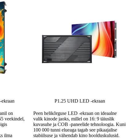
 -ekraan
P1.25 UHD LED -ekraan
anil on
Peen helikõrguse LED -ekraan on ideaalne
5 veekindel,
valik kinode jaoks, millel on 16: 9 täiuslik
igis
kuvasuhe ja COB -paneelide tehnoloogia. Kuni
100 000 tunni elueaga tagab see pikaajalise
ks ilma
stabiilsuse ja vähendab kino hoolduskulusid.