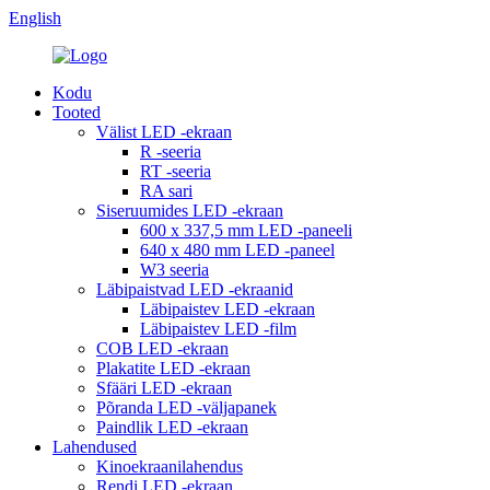
English
Kodu
Tooted
Välist LED -ekraan
R -seeria
RT -seeria
RA sari
Siseruumides LED -ekraan
600 x 337,5 mm LED -paneeli
640 x 480 mm LED -paneel
W3 seeria
Läbipaistvad LED -ekraanid
Läbipaistev LED -ekraan
Läbipaistev LED -film
COB LED -ekraan
Plakatite LED -ekraan
Sfääri LED -ekraan
Põranda LED -väljapanek
Paindlik LED -ekraan
Lahendused
Kinoekraanilahendus
Rendi LED -ekraan