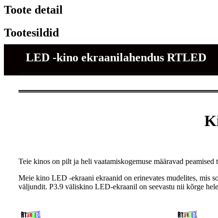
Toote detail
Tootesildid
LED -kino ekraanilahendus RTLED
K
Teie kinos on pilt ja heli vaatamiskogemuse määravad peamised t
Meie kino LED -ekraani ekraanid on erinevates mudelites, mis sob
väljundit. P3.9 väliskino LED-ekraanil on seevastu nii kõrge he