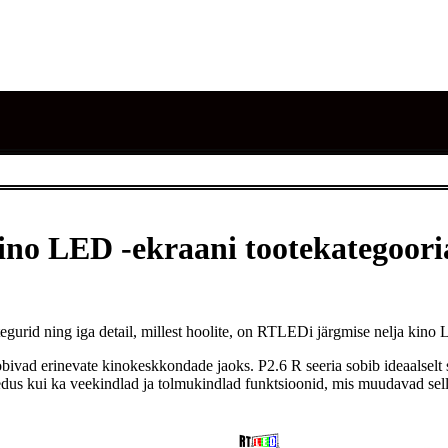
ino LED -ekraani tootekategoori
egurid ning iga detail, millest hoolite, on RTLEDi järgmise nelja kin
ivad erinevate kinokeskkondade jaoks. P2.6 R seeria sobib ideaalselt su
ledus kui ka veekindlad ja tolmukindlad funktsioonid, mis muudavad sel