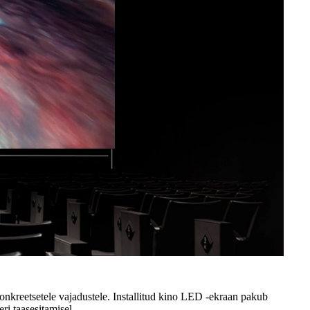
onkreetsetele vajadustele. Installitud kino LED -ekraan pakub
ri taasesitamisel.