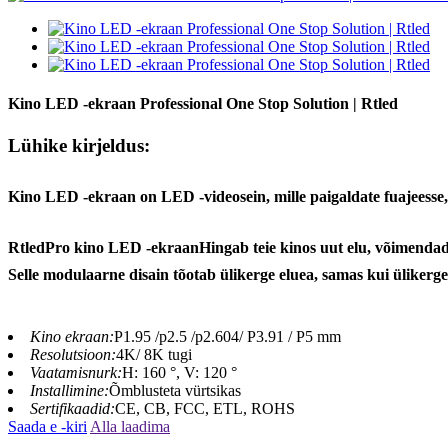
Kino LED -ekraan Professional One Stop Solution | Rtled
Lühike kirjeldus:
Kino LED -ekraan on LED -videosein, mille paigaldate fuajeesse, pil
Rtled
Pro kino LED -ekraan
Hingab teie kinos uut elu, võimendad
Selle modulaarne disain tõotab ülikerge eluea, samas kui üliker
Kino ekraan:
P1.95 /p2.5 /p2.604/ P3.91 / P5 mm
Resolutsioon:
4K/ 8K tugi
Vaatamisnurk:
H: 160 °, V: 120 °
Installimine:
Õmblusteta vürtsikas
Sertifikaadid:
CE, CB, FCC, ETL, ROHS
Saada e -kiri
Alla laadima