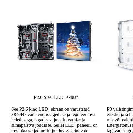
P2.6 Sise -LED -ekraan
P8 välistingi
See P2.6 kino LED -ekraan on varustatud
efektid ja sel
3840Hz värskendussageduse ja reguleeritava
mis võimaldab
heledusega, tagades sujuva kuvamise ja
Energiatõhusa
silmapaistva jõudluse. Sellel LED -paneelil on
tagavad selge,
modulaarse jaoturi kujundus ＆ erinevate