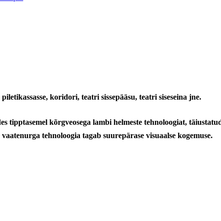
etikassasse, koridori, teatri sissepääsu, teatri siseseina jne.
es tipptasemel kõrgveosega lambi helmeste tehnoloogiat, täiustatud 
ge vaatenurga tehnoloogia tagab suurepärase visuaalse kogemuse.