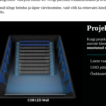
nult kõrge heledus ja täpne värvitootmine, vaid võib ka erinevates kino
eks.
Proje
Kuigi projekt
asuvate kino
muutunud s
Laiem vaa
UHD pildik
Õmblustet