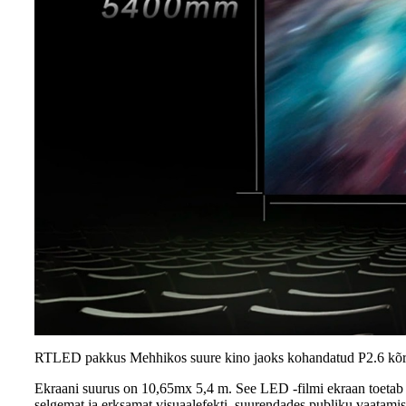
RTLED pakkus Mehhikos suure kino jaoks kohandatud P2.6 kõr
Ekraani suurus on 10,65mx 5,4 m. See LED -filmi ekraan toetab su
selgemat ja erksamat visuaalefekti, suurendades publiku vaatamisk