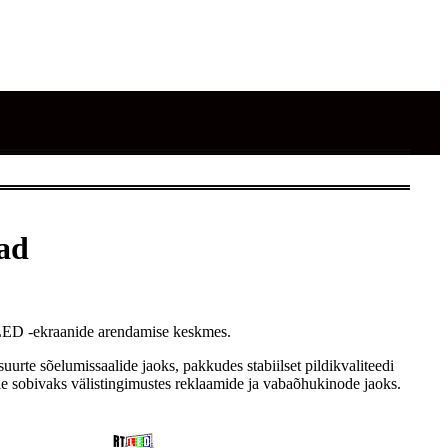
ad
o LED -ekraanide arendamise keskmes.
urte sõelumissaalide jaoks, pakkudes stabiilset pildikvaliteedi
le sobivaks välistingimustes reklaamide ja vabaõhukinode jaoks.