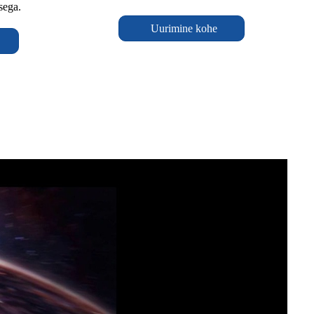
sega.
Uurimine kohe