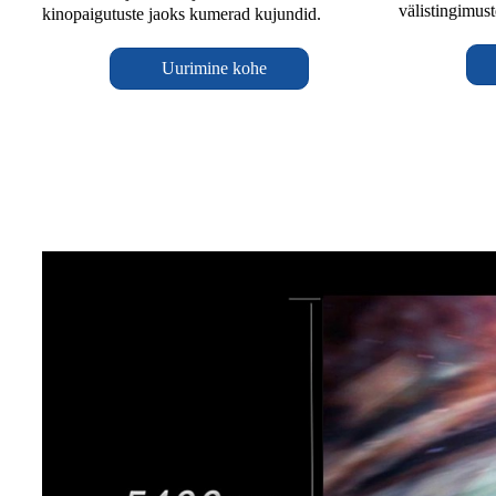
välistingimust
kinopaigutuste jaoks kumerad kujundid.
Uurimine kohe