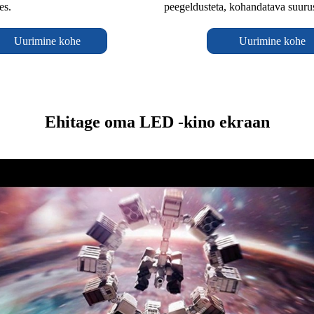
es.
peegeldusteta, kohandatava suuru
Uurimine kohe
Uurimine kohe
Ehitage oma LED -kino ekraan