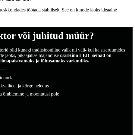
keskkondades töötada stabiilselt. See on kinode jaoks ideaalne
ktor või juhitud müür?
orid olid kunagi traditsiooniline valik nii väli- kui ka siseruumides
de jaoks, pikaajalise majanduse osas
Kino LED -seinad on
ilmapaistvamaks ja tõhusamaks variandiks.
tenurk
valiteet ja kõrge heledus
a õmblemine ja moonutusi pole