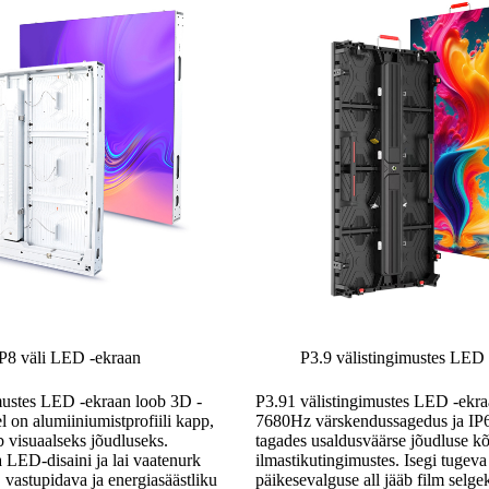
P8 väli LED -ekraan
P3.9 välistingimustes LED
mustes LED -ekraan loob 3D -
P3.91 välistingimustes LED -ekra
lel on alumiiniumistprofiili kapp,
7680Hz värskendussagedus ja IP6
 visuaalseks jõudluseks.
tagades usaldusväärse jõudluse kõ
 LED-disaini ja lai vaatenurk
ilmastikutingimustes. Isegi tugeva
 vastupidava ja energiasäästliku
päikesevalguse all jääb film selge