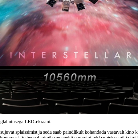
glahutusega LED-ekraani.
juvat splaissimist ja seda saab paindlikult kohandada vastavalt kino k
ogemust. Vahepeal toimib see veelgi paremini reklaamiekraanil ja treile