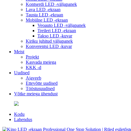
Kontserdi LED -väljapanek
Lava LED -ekraan
Tausta LED -ekraan
Mobiilne LED -ekraan
Veoauto LED -väljapanek
Treileri LED -ekraan
Takso LED -kuvar
Kiriku juhitud väljapanek
Konverentsi LED -kuvar
Meist
Projekt
Kasvada meiega
KKK -d
Uudised
Ajaveeb
Ettevõtte uudised
Tööstusuudised
Võtke meiega ühendust
Kodu
Lahendus