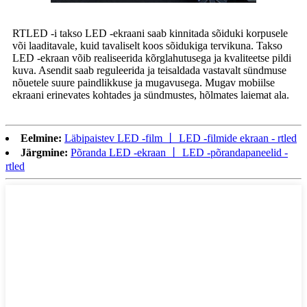
RTLED -i takso LED -ekraani saab kinnitada sõiduki korpusele
või laaditavale, kuid tavaliselt koos sõidukiga tervikuna. Takso
LED -ekraan võib realiseerida kõrglahutusega ja kvaliteetse pildi
kuva. Asendit saab reguleerida ja teisaldada vastavalt sündmuse
nõuetele suure paindlikkuse ja mugavusega. Mugav mobiilse
ekraani erinevates kohtades ja sündmustes, hõlmates laiemat ala.
Eelmine:
Läbipaistev LED -film 丨 LED -filmide ekraan - rtled
Järgmine:
Põranda LED -ekraan 丨 LED -põrandapaneelid -
rtled