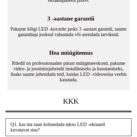
ekraanipaneeli proov.
3 -aastane garantii
Pakume kõigi LED -kuvarite jaoks 3 -aastast garantii, saame
garantiiaja jooksul vabastada või asendada tarvikuid.
Hea müügiteenus
Rtledil on professionaalne pärast müügimeeskond, pakume
video- ja joonistusjuhendit installimiseks ja kasutamiseks,
lisaks saame juhendada teid, kuidas LED -videoseina veebis
kasutada.
KKK
Q1, kas ma saan kohandada takso LED -ekraanil
kuvatavat sisu?