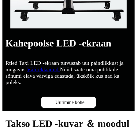
Kahepoolse LED -ekraan
Rtled Taxi LED -ekraan tutvustab uut paindlikkust ja
mugavust
Välireklaamid.
Nüüd saate oma publikule
sõnumi elava värviga edastada, ükskõik kus nad ka
poleks.
Uurimine kohe
Takso LED -kuvar ＆ moodul