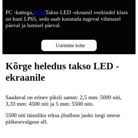
PC -kattega,
Rtled
Takso LED -ekraanil veekindel klass
on kuni LP65, seda saab kasutada tugeval vihmasel
päeval ja lumisel päeval.
Uurimine kohe
Kõrge heledus takso LED -
ekraanile
Saadaval on erinev piksli samm: 2,5 mm: 5000 niti,
3,33 mm: 4500 niti ja 5 mm: 5500 nits.
5500 niti täiusliku erksa jõudluse jaoks isegi otsese
päikesevalguse all.