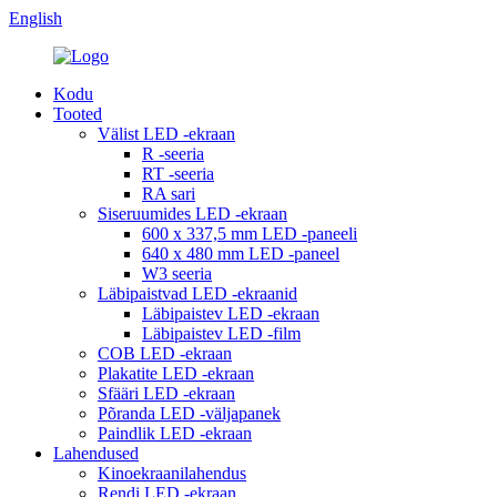
English
Kodu
Tooted
Välist LED -ekraan
R -seeria
RT -seeria
RA sari
Siseruumides LED -ekraan
600 x 337,5 mm LED -paneeli
640 x 480 mm LED -paneel
W3 seeria
Läbipaistvad LED -ekraanid
Läbipaistev LED -ekraan
Läbipaistev LED -film
COB LED -ekraan
Plakatite LED -ekraan
Sfääri LED -ekraan
Põranda LED -väljapanek
Paindlik LED -ekraan
Lahendused
Kinoekraanilahendus
Rendi LED -ekraan