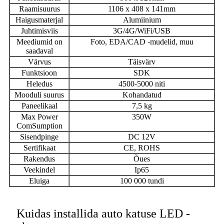
Raamisuurus
1106 x 408 x 141mm
Haigusmaterjal
Alumiinium
Juhtimisviis
3G/4G/WiFi/USB
Meediumid on
Foto, EDA/CAD -mudelid, muu
saadaval
Värvus
Täisvärv
Funktsioon
SDK
Heledus
4500-5000 niti
Mooduli suurus
Kohandatud
Paneelikaal
7,5 kg
Max Power
350W
ComSumption
Sisendpinge
DC 12V
Sertifikaat
CE, ROHS
Rakendus
Õues
Veekindel
Ip65
Eluiga
100 000 tundi
Kuidas installida auto katuse LED -