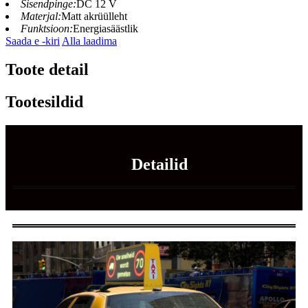
Sisendpinge:
DC 12 V
Materjal:
Matt akrüülleht
Funktsioon:
Energiasäästlik
Saada e -kiri
Alla laadima
Toote detail
Tootesildid
Detailid