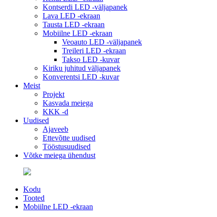
Kontserdi LED -väljapanek
Lava LED -ekraan
Tausta LED -ekraan
Mobiilne LED -ekraan
Veoauto LED -väljapanek
Treileri LED -ekraan
Takso LED -kuvar
Kiriku juhitud väljapanek
Konverentsi LED -kuvar
Meist
Projekt
Kasvada meiega
KKK -d
Uudised
Ajaveeb
Ettevõtte uudised
Tööstusuudised
Võtke meiega ühendust
Kodu
Tooted
Mobiilne LED -ekraan