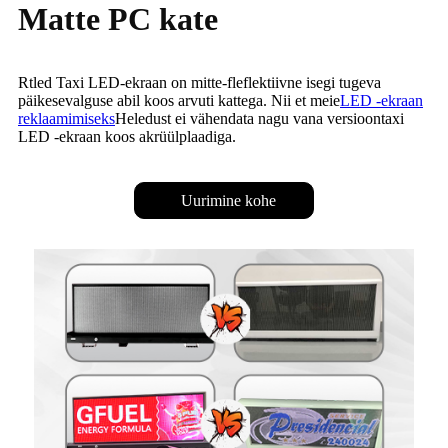
Matte PC kate
Rtled Taxi LED-ekraan on mitte-fleflektiivne isegi tugeva
päikesevalguse abil koos arvuti kattega. Nii et meie
LED -ekraan
reklaamimiseks
Heledust ei vähendata nagu vana versioontaxi
LED -ekraan koos akrüülplaadiga.
Uurimine kohe