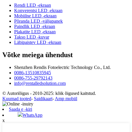
Rendi LED -ekraan
Konverentsi LED -ekraan
Mobiilne LED -ekraan
Põranda LED -väljapanek
Paindlik LED -ekraan
Plakatite LED -ekraan
Takso LED -kuvar
Läbipaistev LED -ekraan
Võtke meiega ühendust
Shenzhen Rendis Fotoelectric Technology Co., Ltd.
0086-13510835945
0086-755-29792143
info@rentalledsolution.com
© Autoriõigus - 2010-2025: kõik õigused kaitstud.
Kuumad tooted
-
Saidikaart
-
Amp mobiil
Saada e -kiri
WhatsApp
x