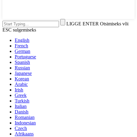
LIGGE ENTER Otsimiseks või
ESC sulgemiseks
English
French
German
Portuguese
Spanish
Russian
Japanese
Korean
Arabic
Irish
Greek
Turkish
Italian
Danish
Romanian
Indonesian
Czech
Afrikaans