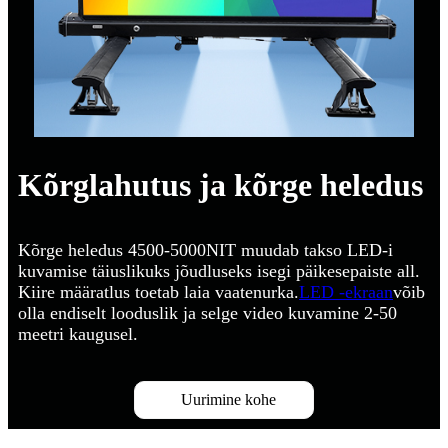
Kõrglahutus ja kõrge heledus
Kõrge heledus 4500-5000NIT muudab takso LED-i
kuvamise täiuslikuks jõudluseks isegi päikesepaiste all.
Kiire määratlus toetab laia vaatenurka.
LED -ekraan
võib
olla endiselt looduslik ja selge video kuvamine 2-50
meetri kaugusel.
Uurimine kohe