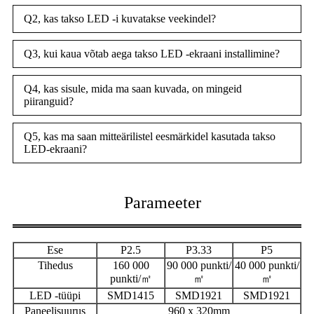
Q2, kas takso LED -i kuvatakse veekindel?
Q3, kui kaua võtab aega takso LED -ekraani installimine?
Q4, kas sisule, mida ma saan kuvada, on mingeid
piiranguid?
Q5, kas ma saan mitteärilistel eesmärkidel kasutada takso
LED-ekraani?
Parameeter
Ese
P2.5
P3.33
P5
Tihedus
160 000
90 000 punkti/
40 000 punkti/
punkti/㎡
㎡
㎡
LED -tüüpi
SMD1415
SMD1921
SMD1921
Paneelisuurus
960 x 320mm