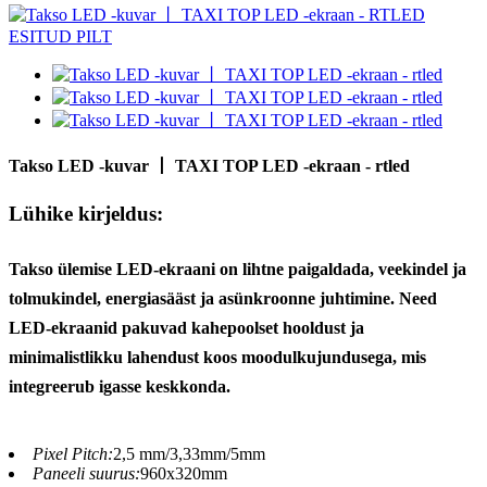
Takso LED -kuvar 丨 TAXI TOP LED -ekraan - rtled
Lühike kirjeldus:
Takso ülemise LED-ekraani on lihtne paigaldada, veekindel ja
tolmukindel, energiasääst ja asünkroonne juhtimine. Need
LED-ekraanid pakuvad kahepoolset hooldust ja
minimalistlikku lahendust koos moodulkujundusega, mis
integreerub igasse keskkonda.
Pixel Pitch:
2,5 mm/3,33mm/5mm
Paneeli suurus:
960x320mm