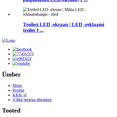
Treileri LED -ekraan | LED -reklaami
treiler f ...
Ümber
Meist
Projekt
KKK -d
Võtke meiega ühendust
Tooted