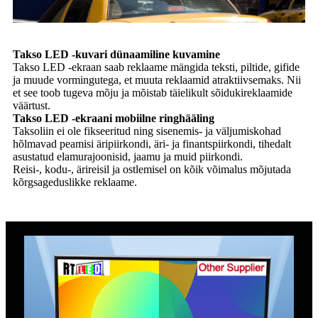
Takso LED -kuvari dünaamiline kuvamine
Takso LED -ekraan saab reklaame mängida teksti, piltide, gifide
ja muude vormingutega, et muuta reklaamid atraktiivsemaks. Nii
et see toob tugeva mõju ja mõistab täielikult sõidukireklaamide
väärtust.
Takso LED -ekraani mobiilne ringhääling
Taksoliin ei ole fikseeritud ning sisenemis- ja väljumiskohad
hõlmavad peamisi äripiirkondi, äri- ja finantspiirkondi, tihedalt
asustatud elamurajoonisid, jaamu ja muid piirkondi.
Reisi-, kodu-, ärireisil ja ostlemisel on kõik võimalus mõjutada
kõrgsageduslikke reklaame.