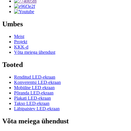
Umbes
Meist
Projekt
KKK-d
Võta meiega ühendust
Tooted
Renditud LED-ekraan
Konverentsi LED-ekraan
Mobiilne LED ekraan
Põranda LED-ekraan
Plakati LED-ekraan
Takso LED-ekraan
Läbipaistev LED-ekraan
Võta meiega ühendust