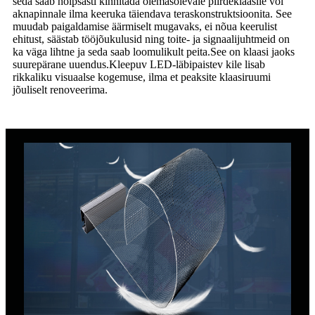
seda saab hõlpsasti kinnitada olemasolevale piirdeklaasile või
aknapinnale ilma keeruka täiendava teraskonstruktsioonita. See
muudab paigaldamise äärmiselt mugavaks, ei nõua keerulist
ehitust, säästab tööjõukulusid ning toite- ja signaalijuhtmeid on
ka väga lihtne ja seda saab loomulikult peita.See on klaasi jaoks
suurepärane uuendus.Kleepuv LED-läbipaistev kile lisab
rikkaliku visuaalse kogemuse, ilma et peaksite klaasiruumi
jõuliselt renoveerima.