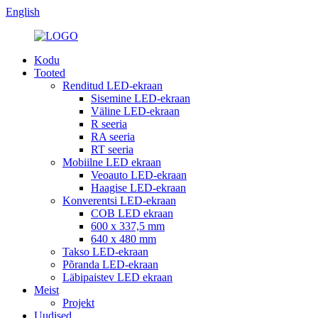
English
Kodu
Tooted
Renditud LED-ekraan
Sisemine LED-ekraan
Väline LED-ekraan
R seeria
RA seeria
RT seeria
Mobiilne LED ekraan
Veoauto LED-ekraan
Haagise LED-ekraan
Konverentsi LED-ekraan
COB LED ekraan
600 x 337,5 mm
640 x 480 mm
Takso LED-ekraan
Põranda LED-ekraan
Läbipaistev LED ekraan
Meist
Projekt
Uudised