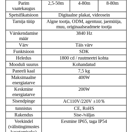
Parim
2,5-50m
4-80m
8-80m
vaatekaugus
Spetsifikatsioon
Digitaalne plakat, videosein
Tarnija tüüp
Algne tootja, ODM, agentuur, jaemüüja,
muu, originaalseadmete tootja
Värskendamise
3840 Hz
määr
Värv
Täis värv
Funktsioon
SDK
Heledus
1800 cd / ruutmeetri kohta
Mooduli suurus
Kohandatud
Paneeli kaal
7,5 kg
Maksimaalne
400W
energiatarve
Keskmine
200W
energiatarve
Sisendpinge
AC110V/220V ±10％
tunnistus
CE, RoHS
Rakendus
Sise-/väljas
Veekindel
Eesmine IP65, taga IP54
(välistingimustes
kasutamiseks)