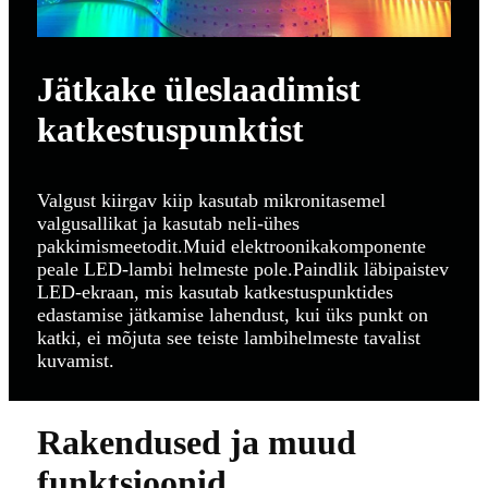
Jätkake üleslaadimist
katkestuspunktist
Valgust kiirgav kiip kasutab mikronitasemel
valgusallikat ja kasutab neli-ühes
pakkimismeetodit.Muid elektroonikakomponente
peale LED-lambi helmeste pole.Paindlik läbipaistev
LED-ekraan, mis kasutab katkestuspunktides
edastamise jätkamise lahendust, kui üks punkt on
katki, ei mõjuta see teiste lambihelmeste tavalist
kuvamist.
Rakendused ja muud
funktsioonid