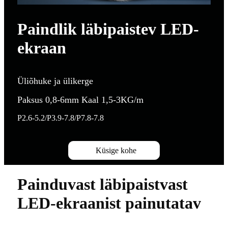
Paindlik läbipaistev LED-
ekraan
Üliõhuke ja ülikerge
Paksus 0,8-6mm Kaal 1,5-3KG/m
P2.6-5.2/P3.9-7.8/P7.8-7.8
Küsige kohe
Painduvast läbipaistvast
LED-ekraanist painutatav