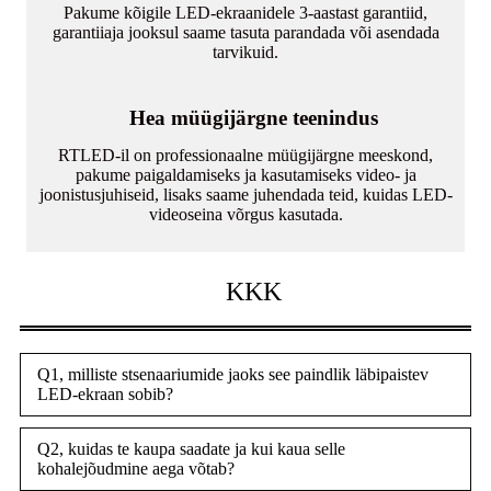
Pakume kõigile LED-ekraanidele 3-aastast garantiid,
garantiiaja jooksul saame tasuta parandada või asendada
tarvikuid.
Hea müügijärgne teenindus
RTLED-il on professionaalne müügijärgne meeskond,
pakume paigaldamiseks ja kasutamiseks video- ja
joonistusjuhiseid, lisaks saame juhendada teid, kuidas LED-
videoseina võrgus kasutada.
KKK
Q1, milliste stsenaariumide jaoks see paindlik läbipaistev
LED-ekraan sobib?
Q2, kuidas te kaupa saadate ja kui kaua selle
kohalejõudmine aega võtab?