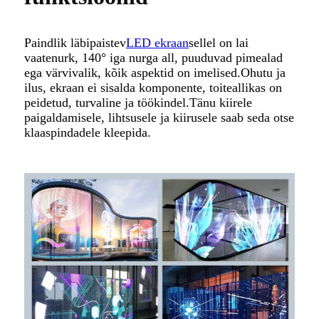
Paindlik läbipaistev
LED ekraan
sellel on lai
vaatenurk, 140° iga nurga all, puuduvad pimealad
ega värvivalik, kõik aspektid on imelised.Ohutu ja
ilus, ekraan ei sisalda komponente, toiteallikas on
peidetud, turvaline ja töökindel.Tänu kiirele
paigaldamisele, lihtsusele ja kiirusele saab seda otse
klaaspindadele kleepida.