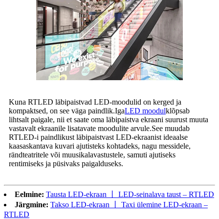
Kuna RTLED läbipaistvad LED-moodulid on kerged ja
kompaktsed, on see väga paindlik.Iga
LED moodul
klõpsab
lihtsalt paigale, nii et saate oma läbipaistva ekraani suurust muuta
vastavalt ekraanile lisatavate moodulite arvule.See muudab
RTLED-i paindlikust läbipaistvast LED-ekraanist ideaalse
kaasaskantava kuvari ajutisteks kohtadeks, nagu messidele,
rändteatritele või muusikalavastustele, samuti ajutiseks
rentimiseks ja püsivaks paigalduseks.
Eelmine:
Tausta LED-ekraan 丨 LED-seinalava taust – RTLED
Järgmine:
Takso LED-ekraan 丨 Taxi ülemine LED-ekraan –
RTLED