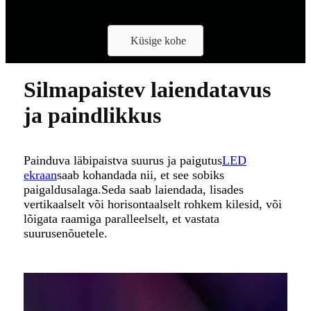
Küsige kohe
Silmapaistev laiendatavus
ja paindlikkus
Painduva läbipaistva suurus ja paigutus
LED
ekraan
saab kohandada nii, et see sobiks
paigaldusalaga.Seda saab laiendada, lisades
vertikaalselt või horisontaalselt rohkem kilesid, või
lõigata raamiga paralleelselt, et vastata
suurusenõuetele.