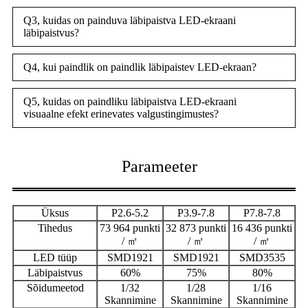
Q3, kuidas on painduva läbipaistva LED-ekraani
läbipaistvus?
Q4, kui paindlik on paindlik läbipaistev LED-ekraan?
Q5, kuidas on paindliku läbipaistva LED-ekraani
visuaalne efekt erinevates valgustingimustes?
Parameeter
Üksus
P2.6-5.2
P3.9-7.8
P7.8-7.8
Tihedus
73 964 punkti
32 873 punkti
16 436 punkti
/ ㎡
/ ㎡
/ ㎡
LED tüüp
SMD1921
SMD1921
SMD3535
Läbipaistvus
60%
75%
80%
Sõidumeetod
1/32
1/28
1/16
Skannimine
Skannimine
Skannimine