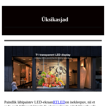
Üksikasjad
Paindlik läbipaistev LED-ekraan
RTLED
on isekleepuv, nii et