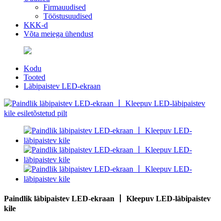
Firmauudised
Tööstusuudised
KKK-d
Võta meiega ühendust
Kodu
Tooted
Läbipaistev LED-ekraan
Paindlik läbipaistev LED-ekraan 丨 Kleepuv LED-läbipaistev
kile