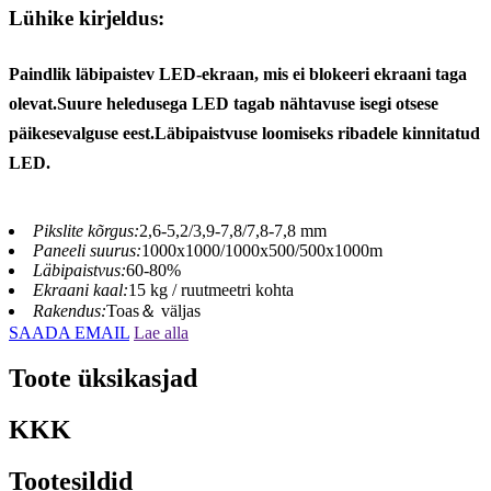
Lühike kirjeldus:
Paindlik läbipaistev LED-ekraan, mis ei blokeeri ekraani taga
olevat.Suure heledusega LED tagab nähtavuse isegi otsese
päikesevalguse eest.Läbipaistvuse loomiseks ribadele kinnitatud
LED.
Pikslite kõrgus:
2,6-5,2/3,9-7,8/7,8-7,8 mm
Paneeli suurus:
1000x1000/1000x500/500x1000m
Läbipaistvus:
60-80%
Ekraani kaal:
15 kg / ruutmeetri kohta
Rakendus:
Toas＆ väljas
SAADA EMAIL
Lae alla
Toote üksikasjad
KKK
Tootesildid