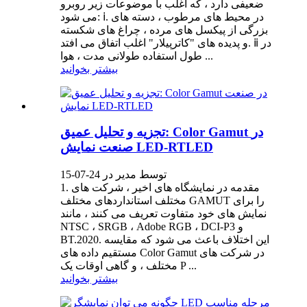
ضعیفی دارد ، که اغلب با موضوعات زیر روبرو
می شود: ⅰ. در محیط های مرطوب ، دسته های
بزرگی از پیکسل های مرده ، چراغ های شکسته
و پدیده های "کاترپیلار" اغلب اتفاق می افتد. ⅱ در
طول استفاده طولانی مدت ، هوا ...
بیشتر بخوانید
تجزیه و تحلیل عمیق: Color Gamut در
صنعت نمایش LED-RTLED
توسط مدیر در 24-07-15
1. مقدمه در نمایشگاه های اخیر ، شرکت های
مختلف استانداردهای مختلف GAMUT را برای
نمایش های خود متفاوت تعریف می کنند ، مانند
NTSC ، SRGB ، Adobe RGB ، DCI-P3 و
BT.2020. این اختلاف باعث می شود که مقایسه
مستقیم داده های Color Gamut در شرکت های
مختلف ، و گاهی اوقات یک P ...
بیشتر بخوانید