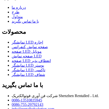
درباره ما
طرح
متداول
با ما تماس بگیرید
محصولات
نمایشگر LED اجاره
صفحه نمایش کنفرانس
صفحه LED موبایل
صفحه نمایش LED
صفحه LED انعطاف پذیر
نمایشگر LED پوستر
نمایشگر LED تاکسی
نمایشگر LED شفاف
با ما تماس بگیرید
شرکت فن آوری فوتوالکتریک Shenzhen Rentalled ، Ltd.
0086-13510835945
0086-755-29792143
info@rentalledsolution.com