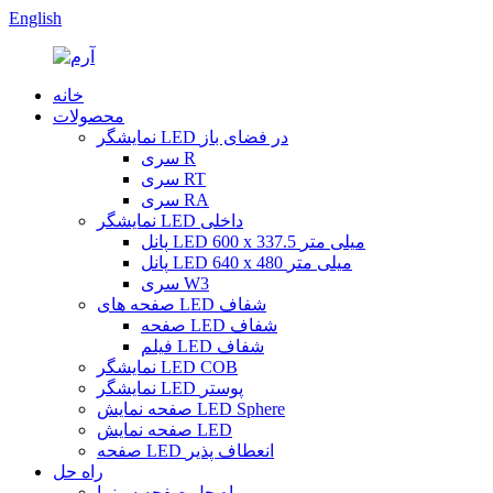
English
خانه
محصولات
نمایشگر LED در فضای باز
سری R
سری RT
سری RA
نمایشگر LED داخلی
پانل LED 600 x 337.5 میلی متر
پانل LED 640 x 480 میلی متر
سری W3
صفحه های LED شفاف
صفحه LED شفاف
فیلم LED شفاف
نمایشگر LED COB
نمایشگر LED پوستر
صفحه نمایش LED Sphere
صفحه نمایش LED
صفحه LED انعطاف پذیر
راه حل
راه حل صفحه سینما