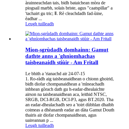
àrainneachdan tais, bidh bataichean mòra de
piogsail marbh, solais briste, agus "caatspillar" a
'tachairt gu tric; Ⅱ. Rè cleachdadh fad-ùine,
èadhar ...
Leugh tuilleadh
Mion-sgrùdadh domhainn: Gamut
dathte anns a 'ghnìomhachas
taisbeanaidh stiùir - Am Fritall
Le bhith a 'rianachd air 24-07-15
1. Ro-ràdh aig taisbeanaidhean o chionn ghoirid,
bidh diofar chompanaidhean a 'mìneachadh
inbhean gòrach dath gu h-eadar-dhealaichte
airson na taisbeanaidhean aca, leithid NTSC,
SRGB, DCI-RGB, DCI-P3, agus BT.2020. Tha
an eadar-dhealachadh seo a 'toirt dùbhlan dhaibh
coimeas a dhèanamh eadar an dàta Gamut Douth
thairis air diofar chompanaidhean, agus
uaireannan p ...
Leugh tuilleadh