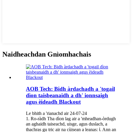
Naidheachdan Gnìomhachais
AOB Tech: Bidh àrdachadh a 'togail
dìon taisbeanaidh a dh' ionnsaigh
agus èideadh Blackout
Le bhith a 'rianachd air 24-07-24
1. Ro-ràdh Tha dìon lag air a 'mheadhan-òrdugh
an aghaidh taiseachd, uisge, agus duslach, a
thachras gu tric air na cùisean a leanas: ⅰ. Ann an