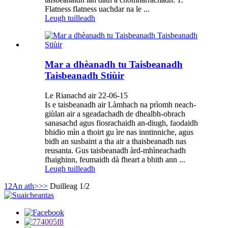
Flatness flatness uachdar na le ...
Leugh tuilleadh
Mar a dhèanadh tu Taisbeanadh
Taisbeanadh Stiùir
Le Rianachd air 22-06-15
Is e taisbeanadh air Làmhach na prìomh neach-
giùlan air a sgeadachadh de dhealbh-obrach
sanasachd agus fiosrachaidh an-diugh, faodaidh
bhidio mìn a thoirt gu ìre nas inntinniche, agus
bidh an susbaint a tha air a thaisbeanadh nas
reusanta. Gus taisbeanadh àrd-mhìneachadh
fhaighinn, feumaidh dà fheart a bhith ann ...
Leugh tuilleadh
1
2
An ath>
>>
Duilleag 1/2