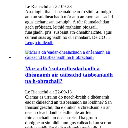
Le Rianachd air 22-09-23
An-diugh, tha taisbeanaidhean fo stiùir a-muigh
ann an suidheachadh mòr ann an raon sanasachd
agus tachartasan a-muigh. A rèir feumalachdan
gach pròiseact, leithid roghainn piogsail,
fuasgladh, prìs, susbaint ath-dhealbhaichte, agus
cumail suas aghaidh no cùl-mhalairt. De CO ...
Leugh tuilleadh
Mar a dh 'eadar-dhealachadh a
dhèanamh air càileachd taisbeanaidh
na h-obrachail?
Le Rianachd air 22-09-13
Ciamar as urrainn do neach-breith a dhèanamh
eadar càileachd an taisbeanaidh na loidhne? San
fharsaingeachd, tha e duilich a chreidsinn air an
neach-cleachdaidh stèidhichte air fèin-
fhìreanachadh an neach-reic. Tha grunn
dhòighean sìmplidh ann gus càileachd an scrion
taisbeanaidh làn dath a chomharrachadh. 1.