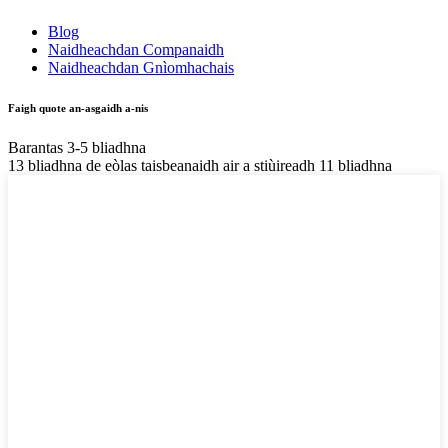
Blog
Naidheachdan Companaidh
Naidheachdan Gnìomhachais
Faigh quote an-asgaidh a-nis
Barantas 3-5 bliadhna
13 bliadhna de eòlas taisbeanaidh air a stiùireadh 11 bliadhna