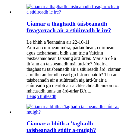
Ciamar a thaghadh taisbeanadh
freagarrach air a stiùireadh le ìre?
Le bhith a 'leantainn air 22-10-11
Ann an cuirmean mòra, pàrtaidhean, cuirmean
agus tachartasan, bidh sinn tric a 'faicinn
taisbeanaidhean farsaing àrd-ùrlar. Mar sin dè a
th 'ann an taisbeanadh màl àrd-ìre? Nuair a
thaghas tu taisbeanadh air a stiùireadh àrd, ciamar
a nì thu an toradh ceart gu h-iomchaidh? Tha an
taisbeanadh air a stiùireadh aig àrd-ùr air a
stiùireadh gu dearbh air a chleachdadh airson ro-
mheasadh anns an àrd-ùrlar BA ...
Leugh tuilleadh
Ciamar a bhith a 'taghadh
taisbeanadh stiùir a-muigh?