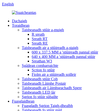
English
Dachaigh
Toraidhean
Taisbeanadh stiùir a-muigh
R sreath
Sreath RT
Sreath RE
Taisbeanadh air a stiùireadh a-staigh
600 x 337.5 MM a 'stiùireadh pannal stiùir
640 x 400 MM a 'stiùireadh pannal stiùir
Sreathan W3
Sgàilean comharraichte
Scrion fo stiùir
Fiolm air a stiùireadh soilleir
Taisbeanadh stiùir Cob
Taisbeanadh Làimhe Postair
Taisbeanadh air Làimhseachadh Spere
Taisbeanadh LED làr
Sgrion fo stiùir sùbailte
Fuasglaidhean
Fuasgladh Sgrion Taigh-dhealbh
Taisbeanadh fo stiùir màil