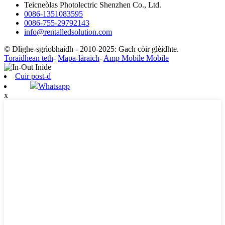
Teicneòlas Photolectric Shenzhen Co., Ltd.
0086-1351083595
0086-755-29792143
info@rentalledsolution.com
© Dlighe-sgrìobhaidh - 2010-2025: Gach còir glèidhte.
Toraidhean teth
-
Mapa-làraich
-
Amp Mobile Mobile
Cuir post-d
Whatsapp
x