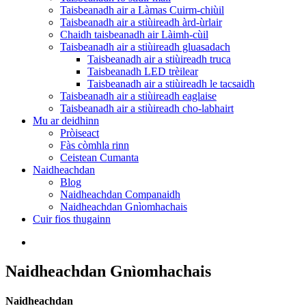
Taisbeanadh air a Làmas Cuirm-chiùil
Taisbeanadh air a stiùireadh àrd-ùrlair
Chaidh taisbeanadh air Làimh-cùil
Taisbeanadh air a stiùireadh gluasadach
Taisbeanadh air a stiùireadh truca
Taisbeanadh LED trèilear
Taisbeanadh air a stiùireadh le tacsaidh
Taisbeanadh air a stiùireadh eaglaise
Taisbeanadh air a stiùireadh cho-labhairt
Mu ar deidhinn
Pròiseact
Fàs còmhla rinn
Ceistean Cumanta
Naidheachdan
Blog
Naidheachdan Companaidh
Naidheachdan Gnìomhachais
Cuir fios thugainn
Naidheachdan Gnìomhachais
Naidheachdan