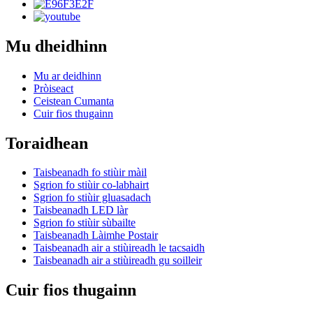
Mu dheidhinn
Mu ar deidhinn
Pròiseact
Ceistean Cumanta
Cuir fios thugainn
Toraidhean
Taisbeanadh fo stiùir màil
Sgrion fo stiùir co-labhairt
Sgrion fo stiùir gluasadach
Taisbeanadh LED làr
Sgrion fo stiùir sùbailte
Taisbeanadh Làimhe Postair
Taisbeanadh air a stiùireadh le tacsaidh
Taisbeanadh air a stiùireadh gu soilleir
Cuir fios thugainn