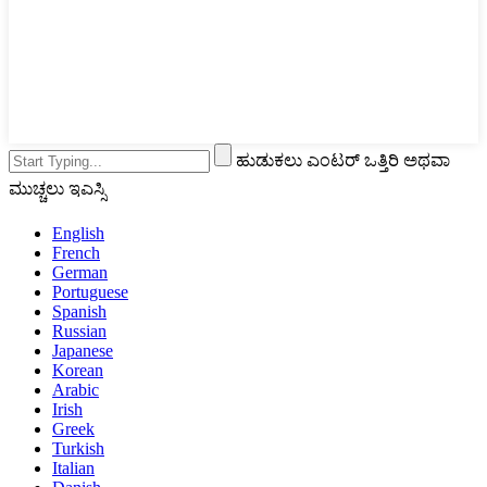
ಹುಡುಕಲು ಎಂಟರ್ ಒತ್ತಿರಿ ಅಥವಾ
ಮುಚ್ಚಲು ಇಎಸ್ಸಿ
English
French
German
Portuguese
Spanish
Russian
Japanese
Korean
Arabic
Irish
Greek
Turkish
Italian