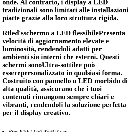
onde. Al contrario, i display a LED
tradizionali sono limitati alle installazioni
piatte grazie alla loro struttura rigida.
Rtled's
schermo a LED flessibile
Presenta
velocità di aggiornamento elevate e
luminosità, rendendoli adatti per
ambienti sia interni che esterni. Questi
schermi sono
Ultra-sottile
e può
essere
personalizzato in qualsiasi forma
.
Costruito con pannello a LED morbido di
alta qualità, assicurano che i tuoi
contenuti rimangono sempre chiari e
vibranti, rendendoli la soluzione perfetta
per il display creativo.
Pixel Pitch:
1.95/2.976/3.91mm