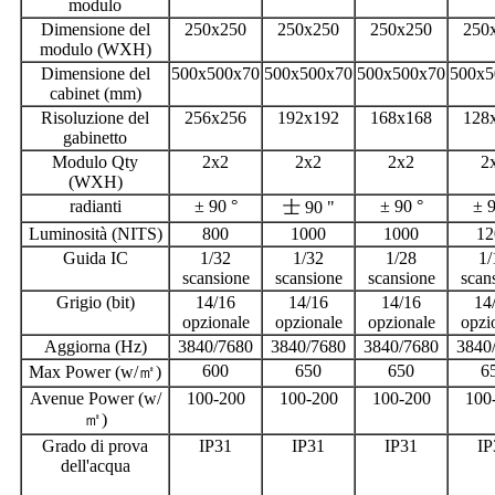
modulo
Dimensione del
250x250
250x250
250x250
250
modulo (WXH)
Dimensione del
500x500x70
500x500x70
500x500x70
500x5
cabinet (mm)
Risoluzione del
256x256
192x192
168x168
128
gabinetto
Modulo Qty
2x2
2x2
2x2
2
(WXH)
radianti
± 90 °
± 90 °
± 9
士 90 "
Luminosità (NITS)
800
1000
1000
12
Guida IC
1/32
1/32
1/28
1/
scansione
scansione
scansione
scan
Grigio (bit)
14/16
14/16
14/16
14
opzionale
opzionale
opzionale
opzi
Aggiorna (Hz)
3840/7680
3840/7680
3840/7680
3840
600
650
650
6
Max Power (w/㎡)
Avenue Power (w/
100-200
100-200
100-200
100
㎡)
Grado di prova
IP31
IP31
IP31
IP
dell'acqua