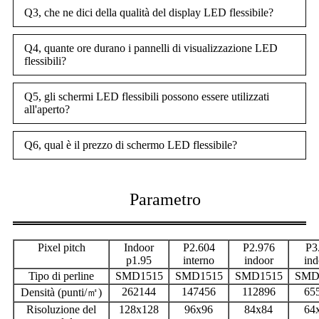
Q3, che ne dici della qualità del display LED flessibile?
Q4, quante ore durano i pannelli di visualizzazione LED
flessibili?
Q5, gli schermi LED flessibili possono essere utilizzati
all'aperto?
Q6, qual è il prezzo di schermo LED flessibile?
Parametro
Pixel pitch
Indoor
P2.604
P2.976
P3
p1.95
interno
indoor
ind
Tipo di perline
SMD1515
SMD1515
SMD1515
SMD
262144
147456
112896
65
Densità (punti/㎡)
Risoluzione del
128x128
96x96
84x84
64