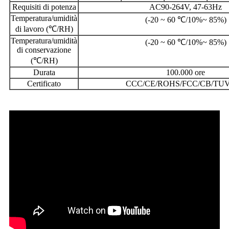
Requisiti di potenza
AC90-264V, 47-63Hz
Temperatura/umidità
(-20 ~ 60 ℃/10%~ 85%)
di lavoro (℃/RH)
Temperatura/umidità
(-20 ~ 60 ℃/10%~ 85%)
di conservazione
(℃/RH)
Durata
100.000 ore
Certificato
CCC/CE/ROHS/FCC/CB/TUV