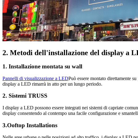
2. Metodi dell'installazione del display a L
1. Installazione montata su wall
Pannelli di visualizzazione a LED
Può essere montato direttamente su pa
display a LED rimarrà in atto per un lungo periodo.
2. Sistemi TRUSS
I display a LED possono essere integrati nei sistemi di capriate comunemen
display consentendo al contempo una facile configurazione e smantel
3.Ooftop Installations
Nelle aree urbane o nelle posizioni ad alto traffico, i display a LED pos