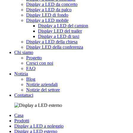
Display a LED da concerto
Display a LED da palco
Display LED di fondo
Display a LED mobile
Display a LED del camion
Display LED del trailer
Display a LED di taxi
Display a LED della chiesa
Display LED della conferenza
Chi siamo
Progetto
Cresci con noi
FAQ
Notizia
Blog
Notizie aziendali
Notizie del settore
Contattaci
Casa
Prodotti
Display a LED a noleggio
Display a LED esterno