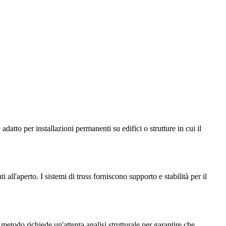
atto per installazioni permanenti su edifici o strutture in cui il
 all'aperto. I sistemi di truss forniscono supporto e stabilità per il
 metodo richiede un'attenta analisi strutturale per garantire che