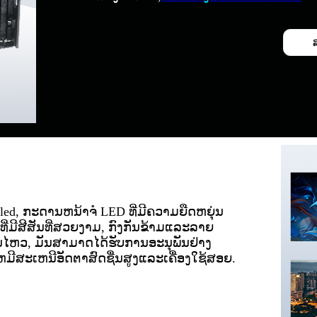
led, ກະດານຫນ້າຈໍ LED ທີ່ມີຄວາມຍືດຫຍຸ່ນ
ມີສີສັນທີ່ສວຍງາມ, ກົງກັນຂ້າມແລະລາຍ
່ອນໄຫວ, ມັນສາມາດໄດ້ຮັບການອະນຸພັນຢ່າງ
ມີສະເຫນີອັດຕາສົດຊື່ນສູງແລະເຄື່ອງໃຊ້ສອຍ.