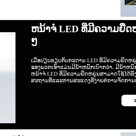
ຫນ້າຈໍ LED ທີ່ມີຄວາມຍືດ
ໆ
ເມື່ອປຽບທຽບກັບກະດານ LED ທີ່ມີຄວາມຍືດຫຍຸ່
ຂອງພວກເຮົາແມ່ນມີນ້ໍາຫນັກເບົາກວ່າ, ມີນໍ້າຫນ
ຫນ້າຈໍ LED ທີ່ມີຄວາມຍືດຫຍຸ່ນສາມາດໃຊ້ໄດ້
ສະຖານທີ່ແລະການສະແດງທີ່ງ່າຍຕໍ່ການຈັດການແ