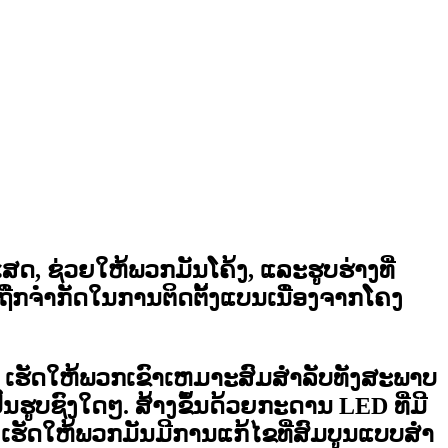
ດ, ຊ່ວຍໃຫ້ພວກມັນໂຄ້ງ, ແລະຮູບຮ່າງທີ່
ຖືກຈໍາກັດໃນການຕິດຕັ້ງແບນເນື່ອງຈາກໂຄງ
, ເຮັດໃຫ້ພວກເຂົາເຫມາະສົມສໍາລັບທັງສະພາບ
ປັນຮູບຊົງໃດໆ
. ສ້າງຂຶ້ນດ້ວຍກະດານ LED ທີ່ມີ
ເຮັດໃຫ້ພວກມັນມີການແກ້ໄຂທີ່ສົມບູນແບບສໍາ