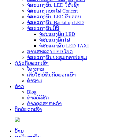
ຈໍສະແດງຜົນ LED ໃຫ້ເຊົ່າ
ຈໍສະແດງດອກໄຟ Concert
ຈໍສະແດງຜົນ LED ຂັ້ນຕອນ
ຈໍສະແດງຜົນ Backdrop LED
ຈໍສະແດງຜົນມືຖື
ຈໍສະແດງລົດ LED
ຈໍສະແດງລົດໄຟ
ຈໍສະແດງຜົນ LED TAXI
ການສະແດງ LED ໂບດ
ຈໍສະແດງຜົນປະຊຸມກອງປະຊຸມ
ກ່ຽວກັບພວກເຮົາ
ໂຄງການ
ເຕີບໃຫຍ່ຂຶ້ນກັບພວກເຮົາ
ຄໍາຖາມ
ຂ່າວ
Blog
ຂ່າວບໍລິສັດ
ຂ່າວອຸດສາຫະກໍາ
ຕິດຕໍ່ພວກເຮົາ
ບ້ານ
ຜະລິດຕະພັນ