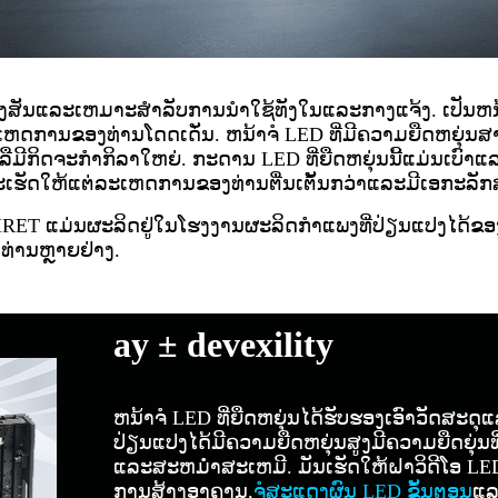
ສ້າງສັນແລະເຫມາະສໍາລັບການນໍາໃຊ້ທັງໃນແລະກາງແຈ້ງ. ເປັນຫນ້າ
ຫ້ເຫດການຂອງທ່ານໂດດເດັ່ນ. ຫນ້າຈໍ LED ທີ່ມີຄວາມຍືດຫຍຸ່
ີກິດຈະກໍາກິລາໃຫຍ່. ກະດານ LED ທີ່ຍືດຫຍຸ່ນນີ້ແມ່ນເບົາແ
ຈະເຮັດໃຫ້ແຕ່ລະເຫດການຂອງທ່ານຕື່ນເຕັ້ນກວ່າແລະມີເອກະລັ
EXIRET ແມ່ນຜະລິດຢູ່ໃນໂຮງງານຜະລິດກໍາແພງທີ່ປ່ຽນແປງໄດ້
ທ່ານຫຼາຍຢ່າງ.
ay ± devexility
ຫນ້າຈໍ LED ທີ່ຍືດຫຍຸ່ນໄດ້ຮັບຮອງເອົາວັດສະດ
ປ່ຽນແປງໄດ້ມີຄວາມຍືດຫຍຸ່ນສູງມີຄວາມຍືດຍຸ່ນທ
ແລະສະຫມໍ່າສະເຫມີ. ມັນເຮັດໃຫ້ຝາວິດີໂອ LE
ການສ້າງອາຄານ,
ຈໍສະແດງຜົນ LED ຂັ້ນຕອນ
ແລ