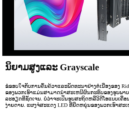
ນິຍາມສູງແລະ Grayscale
ຂໍຂອບໃຈກັບການຄົ້ນຄ້ວາແລະພັດທະນາຢ່າງຕໍ່ເນື່ອງຂອງ Rid
ຂອງພວກເຮົາແມ່ນສາມາດນໍາສະເຫນີຜົນກະທົບຂອງຮູບພາບທີ່
ລະອຽດທີ່ຊັດເຈນ. ບໍ່ວ່າຈະເປັນຮູບສະຖິດຫລືວິດີໂອແບບເຄື
ງ່າຍດາຍ. ແຜງຈໍສະແດງ LED ທີ່ຍືດຫຍຸ່ນຂອງພວກເຮົາສະເຫ