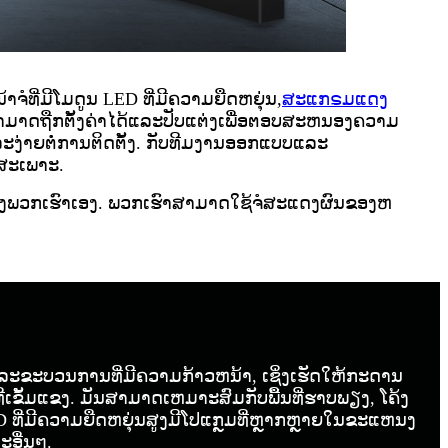
ຈໍທີ່ມີໂມດູນ LED ທີ່ມີຄວາມຍືດຫຍຸ່ນ,
ສະແກຣມແດງ
ນສາມາດຖືກຕັ້ງຄ່າໄດ້ແລະປັບແຕ່ງເພື່ອຕອບສະຫນອງຄວາມ
ລະງ່າຍຕໍ່ການຕິດຕັ້ງ. ກັບທີມງານອອກແບບແລະ
ກສະເພາະ.
ຂອງພວກເຮົາເອງ. ພວກເຮົາສາມາດໃຊ້ຈໍສະແດງຜົນຂອງຫ
ຸແລະຂະບວນການທີ່ມີຄວາມກ້າວຫນ້າ, ເຊິ່ງເຮັດໃຫ້ກະດານ
ີ່ເຂັ້ມແຂງ. ມັນສາມາດເຫມາະສົມກັບພື້ນທີ່ຮາບພຽງ, ໂຄ້ງ
D ທີ່ມີຄວາມຍືດຫຍຸ່ນສູງມີໂປແກຼມທີ່ຫຼາກຫຼາຍໃນຂະແຫນງ
ະອື່ນໆ.