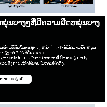
ຫຍຸ່ນບາງໆທີ່ມີຄວາມຍືດຫຍຸ່ນບາງ
ນຄ້າຍຄືກັນໃນຕະຫຼາດ, ຫນ້າຈໍ LED ທີ່ມີຄວາມຍືດຫຍຸ່ນ
ັກພຽງແຕ່ 7.03 ກິໂລກຣາມ.
ທັງສອງຫນ້າຈໍ LED ໃນອະໄວຍະວະທີ່ມີການປ່ຽນແປງ
ລະຕັ້ງຄ່າປະສິດທິພາບໃນການຕິດຕັ້ງ.
ສອບຖາມດຽວນີ້