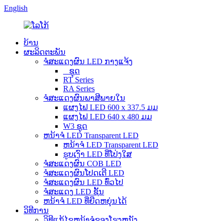
English
ບ້ານ
ຜະລິດຕະພັນ
ຈໍສະແດງຜົນ LED ກາງແຈ້ງ
_ ຊຸດ
RT Series
RA Series
ຈໍສະແດງຜົນພາສີພາຍໃນ
ແຜງໄຟ LED 600 x 337.5 ມມ
ແຜງໄຟ LED 640 x 480 ມມ
W3 ຊຸດ
ຫນ້າຈໍ LED Transparent LED
ຫນ້າຈໍ LED Transparent LED
ຮູບເງົາ LED ທີ່ໂປ່ງໃສ
ຈໍສະແດງຜົນ COB LED
ຈໍສະແດງຜົນໂປດເຕີ LED
ຈໍສະແດງຜົນ LED ທົ່ວໄປ
ຈໍສະແດງ LED ຊັ້ນ
ຫນ້າຈໍ LED ທີ່ຍືດຫຍຸ່ນໄດ້
ວິທີການ
ວິທີແກ້ໄຂຫນ້າຈໍຂອງໂຮງຫນັງ