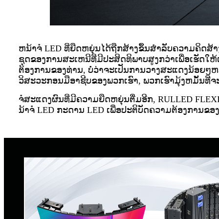
ຫນ້າຈໍ LED ທີ່ຍືດຫຍຸ່ນໄດ້ຖືກສ້າງຂຶ້ນສໍາລັບຄວາມຄິດ
ຊຸດຂອງການສະເຫນີທີ່ມີປະສິດທິພາບສູງກວ່າເພື່ອເຮັດໃ
ຕ້ອງການຂອງທ່ານ, ບໍ່ວ່າຈະເປັນການວາງສະແດງນ້ອຍໆຫລືມ
ວິສະວະກອນມືອາຊີບຂອງພວກເຮົາ, ພວກເຮົາມຸ້ງຫມັ້ນທີ່
ຈໍສະແດງຜົນທີ່ມີຄວາມຍືດຫຍຸ່ນຕື່ມອີກ, RULLED FL
ນ້າຈໍ LED ກະດານ LED ເພື່ອປະຕິບັດຄວາມຕ້ອງການຂອງ