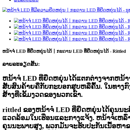
ຫນ້າຈໍ LED ທີ່ຍືດຫຍຸ່ນໄດ້丨ກະດານ LED ທີ່ຍືດຫຍຸ່ນໄດ້ - Rittled
ລາຍລະອຽດສັ້ນ:
ຫນ້າຈໍ LED ທີ່ຍືດຫຍຸ່ນໄດ້
ແຕກຕ່າງຈາກຫນ້າຈໍ
ສັບສົນຄ້າຍຄືກັບກະບອກສູບຫລືຄື້ນ. ໃນທາງກ
ສ້າງທີ່ເຂັ້ມງວດຂອງພວກເຂົາ.
rittled ຂອງ
ຫນ້າຈໍ LED ທີ່ຍືດຫຍຸ່ນໄດ້
ຄຸນນະສ
ແວດລ້ອມໃນເຮືອນແລະກາງແຈ້ງ. ຫນ້າຈໍເຫລົ່າ
ຄຸນນະພາບສູງ, ພວກມັນຈະຮັບປະກັນເນື້ອຫາຂອ