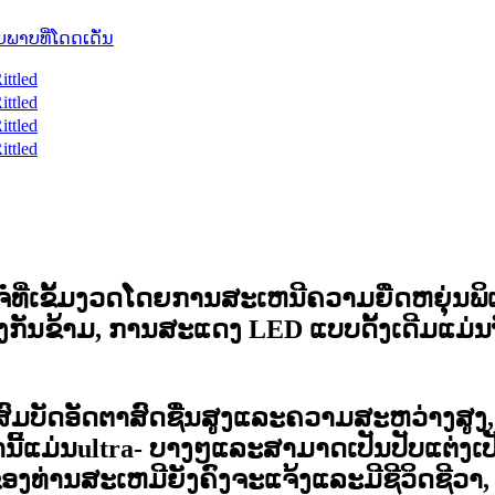
ທີ່ເຂັ້ມງວດໂດຍການສະເຫນີຄວາມຍືດຫຍຸ່ນພິເສ
ົງກັນຂ້າມ, ການສະແດງ LED ແບບດັ້ງເດີມແມ່ນ
ົມບັດອັດຕາສົດຊື່ນສູງແລະຄວາມສະຫວ່າງສູງ
ນີ້ແມ່ນ
ultra- ບາງໆ
ແລະສາມາດເປັນ
ປັບແຕ່ງເ
ງທ່ານສະເຫມີຍັງຄົງຈະແຈ້ງແລະມີຊີວິດຊີວາ, 