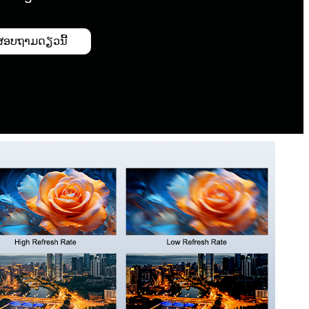
ສອບຖາມດຽວນີ້