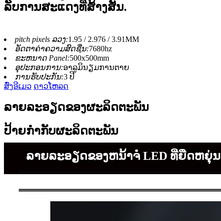
ລັບການສະແດງທີ່ສ້າງສັນ.
pitch pixels ລວງ:
1.95 / 2.976 / 3.91MM
ອັດຕາຄ່າຄວາມສົດຊື່ນ:
7680hz
ຂະຫນາດ Panel:
500x500mm
ອຸປະກອນການ:
ອາລູມິນຽມການຕາຍ
ການຮັບປະກັນ:
3 ປີ
ສົ່ງອີເມວ
ດາວໂຫລດ
ລາຍລະອຽດຂອງຜະລິດຕະພັນ
ປ້າຍກໍາກັບຜະລິດຕະພັນ
ລາຍລະອຽດຂອງຫນ້າຈໍ LED ທີ່ຍືດຫຍຸ່ນ