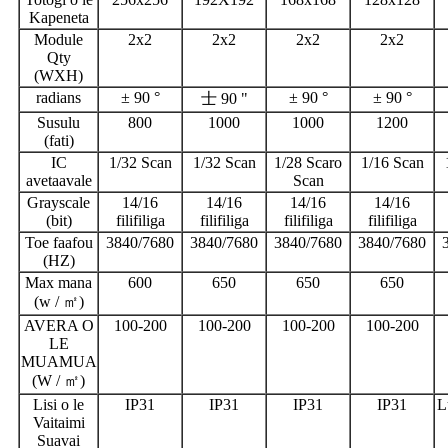
Kapeneta
Module
2x2
2x2
2x2
2x2
Qty
(WXH)
radians
± 90 °
± 90 °
± 90 °
士 90 "
Susulu
800
1000
1000
1200
(fati)
IC
1/32 Scan
1/32 Scan
1/28 Scaro
1/16 Scan
avetaavale
Scan
Grayscale
14/16
14/16
14/16
14/16
(bit)
filifiliga
filifiliga
filifiliga
filifiliga
Toe faafou
3840/7680
3840/7680
3840/7680
3840/7680
(HZ)
Max mana
600
650
650
650
(w / ㎡)
AVERA O
100-200
100-200
100-200
100-200
LE
MUAMUA
(W / ㎡)
Lisi o le
IP31
IP31
IP31
IP31
L
Vaitaimi
Suavai