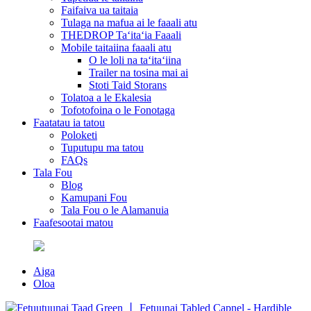
Faifaiva ua taitaia
Tulaga na mafua ai le faaali atu
THEDROP Taʻitaʻia Faaali
Mobile taitaiina faaali atu
O le loli na taʻitaʻiina
Trailer na tosina mai ai
Stoti Taid Storans
Tolatoa a le Ekalesia
Tofotofoina o le Fonotaga
Faatatau ia tatou
Poloketi
Tuputupu ma tatou
FAQs
Tala Fou
Blog
Kamupani Fou
Tala Fou o le Alamanuia
Faafesootai matou
Aiga
Oloa