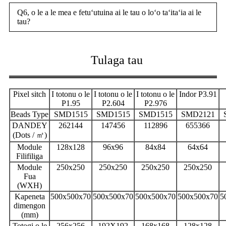
Q6, o le a le mea e fetuʻutuina ai le tau o loʻo taʻitaʻia ai le
tau?
Tulaga tau
Pixel sitch
I totonu o le
I totonu o le
I totonu o le
Indor P3.91
P1.95
P2.604
P2.976
Beads Type
SMD1515
SMD1515
SMD1515
SMD2121
DANDEY
262144
147456
112896
655366
(Dots / ㎡)
Module
128x128
96x96
84x84
64x64
Filifiliga
Module
250x250
250x250
250x250
250x250
Fua
(WXH)
Kapeneta
500x500x70
500x500x70
500x500x70
500x500x70
5
dimengon
(mm)
Totogi o le
256x256
192X192
168x168
128x128