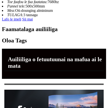
Toe faafou le fua faatatau:
7680hz
Pannel tele:
500x500mm
Mea:
Oti-dounging almininum
TULAGA:
3 tausaga
Lafo le imeli
Sii mai
Faamatalaga auiliiliga
Oloa Tags
Auiliiliga o fetuutuunai na mafua ai le
mata