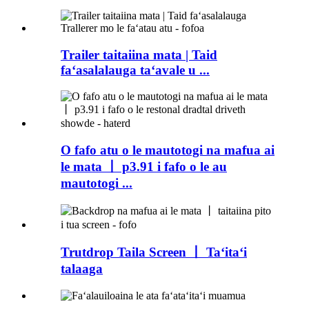
Trailer taitaiina mata | Taid
faʻasalalauga taʻavale u ...
O fafo atu o le mautotogi na mafua ai
le mata 丨 p3.91 i fafo o le au
mautotogi ...
Trutdrop Taila Screen 丨 Taʻitaʻi
talaaga