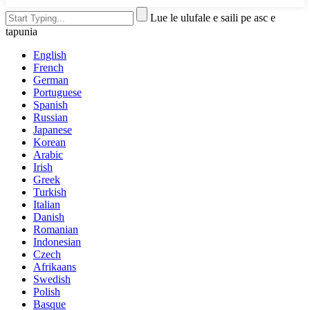
Lue le ulufale e saili pe asc e
tapunia
English
French
German
Portuguese
Spanish
Russian
Japanese
Korean
Arabic
Irish
Greek
Turkish
Italian
Danish
Romanian
Indonesian
Czech
Afrikaans
Swedish
Polish
Basque