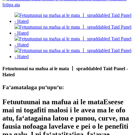
Fetuutuunai na mafua ai le mata 丨 spraddabled Taid Panel -
Hated
Faʻamatalaga puʻupuʻu:
Fetuutuunai na mafua ai le mata
Eseese
mai ni togafiti malosi i le avea ma le ofo
atu, faʻatagaina latou e punou, curve, ma
fausia nofoaga lavelave e pei o le penefiti
ma galu. I ni faʻataʻitaʻiga, faʻavae