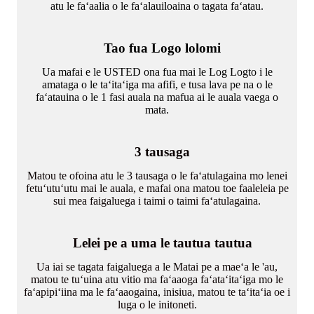
atu le faʻaalia o le faʻalauiloaina o tagata faʻatau.
Tao fua Logo lolomi
Ua mafai e le USTED ona fua mai le Log Logto i le
amataga o le taʻitaʻiga ma afifi, e tusa lava pe na o le
faʻatauina o le 1 fasi auala na mafua ai le auala vaega o
mata.
3 tausaga
Matou te ofoina atu le 3 tausaga o le faʻatulagaina mo lenei
fetuʻutuʻutu mai le auala, e mafai ona matou toe faaleleia pe
sui mea faigaluega i taimi o taimi faʻatulagaina.
Lelei pe a uma le tautua tautua
Ua iai se tagata faigaluega a le Matai pe a maeʻa le 'au,
matou te tuʻuina atu vitio ma faʻaaoga faʻataʻitaʻiga mo le
faʻapipiʻiina ma le faʻaaogaina, inisiua, matou te taʻitaʻia oe i
luga o le initoneti.