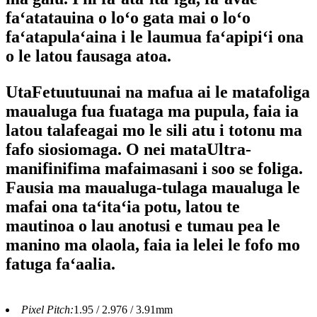
faʻatatauina o loʻo gata mai o loʻo
faʻatapulaʻaina i le laumua faʻapipiʻi ona
o le latou fausaga atoa.
Uta
Fetuutuunai na mafua ai le mata
foliga
maualuga fua fuataga ma pupula, faia ia
latou talafeagai mo le sili atu i totonu ma
fafo siosiomaga. O nei mata
Ultra-
manifinifi
ma mafai
masani i soo se foliga
.
Fausia ma maualuga-tulaga maualuga le
mafai ona taʻitaʻia potu, latou te
mautinoa o lau anotusi e tumau pea le
manino ma olaola, faia ia lelei le fofo mo
fatuga faʻaalia.
Pixel Pitch:
1.95 / 2.976 / 3.91mm