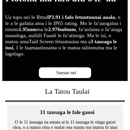
Ua tupu nei le Rttud
P3.91 i fafo fetuutuunai auala
, o
le a le gafatia atoa i le IP65 rating. Mo le faʻaaogaina i
totonu
1.95mm
ma le
2.976m6mm
, faʻaolaina o faʻaiuga
maualuga, auiliili Faaali le faʻatinoga. Ma le isi, o
matou uma
Taid Screen fetuutuuina ma a
3 tausaga le
tusi
, I le faamautinoaina o le matua talitonuina ma le
lagolago.
Suesue nei
La Tatou Taulai
11 tausaga le fale gaosi
O le 11 tausaga na amata ai le 11 tausaga le olaga gaosi
oloa, o a matou oloa e mafai ona mautu ma matou faʻatau