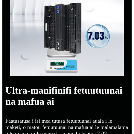
Ultra-manifinifi fetuutuunai
na mafua ai
Faatusatusa i isi mea tutusa fetuutuunai auala i le
maketi, o matou fetuutuunai na mafua ai le malamalama
o le mamafa i le mamafa, mamafa le atoa 7.03