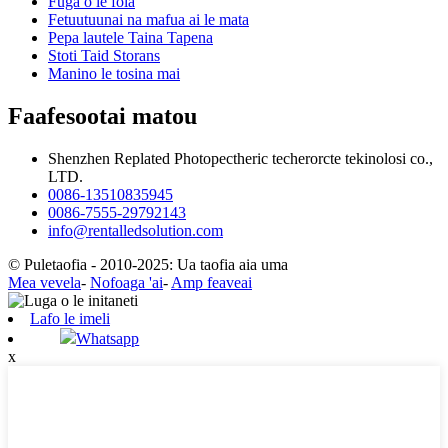
Fuga o le fola
Fetuutuunai na mafua ai le mata
Pepa lautele Taina Tapena
Stoti Taid Storans
Manino le tosina mai
Faafesootai matou
Shenzhen Replated Photopectheric techerorcte tekinolosi co.,
LTD.
0086-13510835945
0086-7555-29792143
info@rentalledsolution.com
© Puletaofia - 2010-2025: Ua taofia aia uma
Mea vevela
-
Nofoaga 'ai
-
Amp feaveai
Lafo le imeli
Whatsapp
x