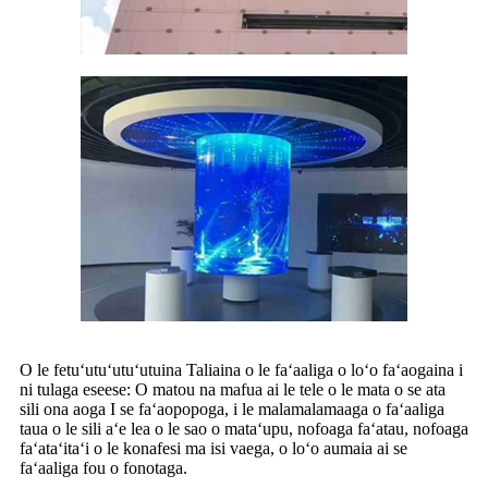
O le fetuʻutuʻutuʻutuina Taliaina o le faʻaaliga o loʻo faʻaogaina i
ni tulaga eseese: O matou na mafua ai le tele o le mata o se ata
sili ona aoga I se faʻaopopoga, i le malamalamaaga o faʻaaliga
taua o le sili aʻe lea o le sao o mataʻupu, nofoaga faʻatau, nofoaga
faʻataʻitaʻi o le konafesi ma isi vaega, o loʻo aumaia ai se
faʻaaliga fou o fonotaga.