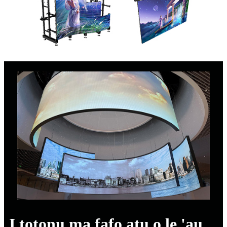
I totonu ma fafo atu o le 'au