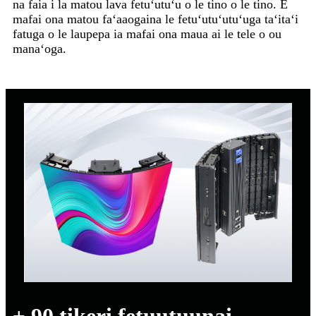
na faia i la matou lava fetuʻutuʻu o le tino o le tino. E
mafai ona matou faʻaaogaina le fetuʻutuʻutuʻuga taʻitaʻi
fatuga o le laupepa ia mafai ona maua ai le tele o ou
manaʻoga.
± 90 tikeri fetuutuunai