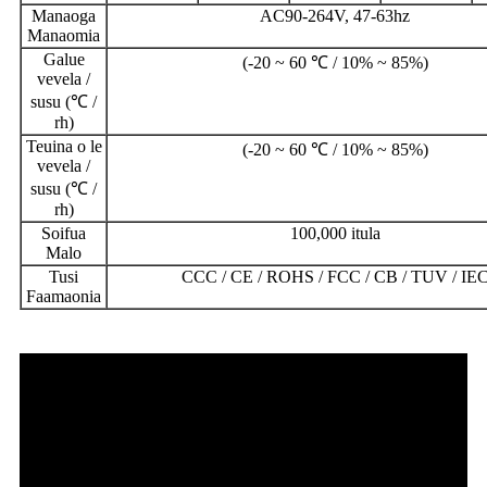
Manaoga
AC90-264V, 47-63hz
Manaomia
Galue
(-20 ~ 60 ℃ / 10% ~ 85%)
vevela /
susu (℃ /
rh)
Teuina o le
(-20 ~ 60 ℃ / 10% ~ 85%)
vevela /
susu (℃ /
rh)
Soifua
100,000 itula
Malo
Tusi
CCC / CE / ROHS / FCC / CB / TUV / IE
Faamaonia