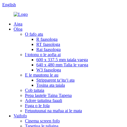
English
Aiga
Oloa
O fafo atu
R faasologa
RT faasologa
Rai faasologa
I totonu o le aofia ai
600 x 337.5 mm taiala vaega
640 x 480 mm Talia le vaega
W3 faasologa
E le mautonu le au
Stripparent taʻitaʻi ata
Tosina ata taiala
Cob taitaia
Pepa lautele Taina Tapena
Adore taitaiina faaali
Fuga o le fola
Fetuutuunai na mafua ai le mata
Vaifofo
Cinema screen fofo
Tapetiua le taliaina