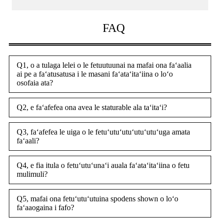
FAQ
Q1, o a tulaga lelei o le fetuutuunai na mafai ona faʻaalia
ai pe a faʻatusatusa i le masani faʻataʻitaʻiina o loʻo
osofaia ata?
Q2, e faʻafefea ona avea le staturable ala taʻitaʻi?
Q3, faʻafefea le uiga o le fetuʻutuʻutuʻutuʻutuʻuga amata
faʻaali?
Q4, e fia itula o fetuʻutuʻunaʻi auala faʻataʻitaʻiina o fetu
mulimuli?
Q5, mafai ona fetuʻutuʻutuina spodens shown o loʻo
faʻaaogaina i fafo?