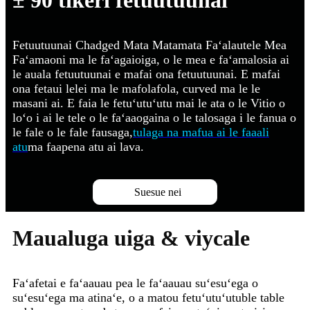
Fetuutuunai Chadged Mata Matamata Faʻalautele Mea
Faʻamaoni ma le faʻagaioiga, o le mea e faʻamalosia ai
le auala fetuutuunai e mafai ona fetuutuunai. E mafai
ona fetaui lelei ma le mafolafola, curved ma le le
masani ai. E faia le fetuʻutuʻutu mai le ata o le Vitio o
loʻo i ai le tele o le faʻaaogaina o le talosaga i le fanua o
le fale o le fale fausaga,
tulaga na mafua ai le faaali
atu
ma faapena atu ai lava.
Suesue nei
Maualuga uiga & viycale
Faʻafetai e faʻaauau pea le faʻaauau suʻesuʻega o
suʻesuʻega ma atinaʻe, o a matou fetuʻutuʻutuble table