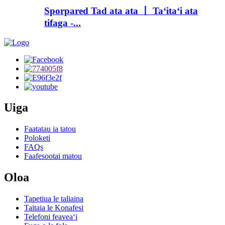
Sporpared Tad ata ata 丨 Taʻitaʻi ata
tifaga -...
Uiga
Faatatau ia tatou
Poloketi
FAQs
Faafesootai matou
Oloa
Tapetiua le taliaina
Taitaia le Konafesi
Telefoni feaveaʻi