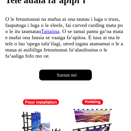
Tele auala faʻapipiʻi
O le fetuutuunai na mafua ai ona tautau i luga o truss,
faaputuga i luga o le eleele, fai curved curding mata po
o le itu taumatau
Taitaiina
. O se tamai pamu gaʻoa mata
e mafai ona fausia se vaaiga faʻapitoa. E tusa ai ma le
tele o lau 'upega tafaʻilagi, utred tagata atamamai o le a
maua ai auiliiliga fetuutuunai faʻalauiloaina o le
faʻaaliga fofo mo oe.
Suesue nei