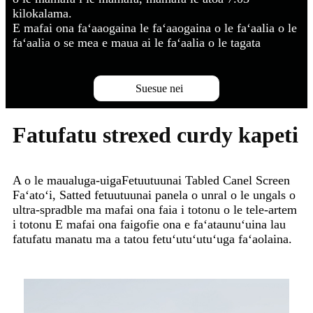
kilokalama.
E mafai ona faʻaaogaina le faʻaaogaina o le faʻaalia o le
faʻaalia o se mea e maua ai le faʻaalia o le tagata
Suesue nei
Fatufatu strexed curdy kapeti
A o le maualuga-uiga
Fetuutuunai Tabled Canel Screen
Faʻatoʻi, Satted fetuutuunai panela o unral o le ungals o
ultra-spradble ma mafai ona faia i totonu o le tele-artem
i totonu E mafai ona faigofie ona e faʻataunuʻuina lau
fatufatu manatu ma a tatou fetuʻutuʻutuʻuga faʻaolaina.