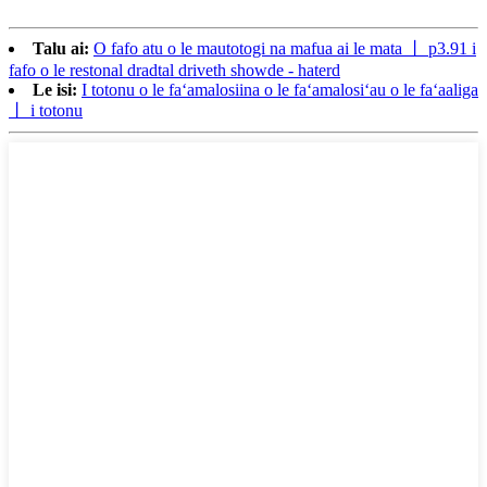
Talu ai:
O fafo atu o le mautotogi na mafua ai le mata 丨 p3.91 i
fafo o le restonal dradtal driveth showde - haterd
Le isi:
I totonu o le faʻamalosiina o le faʻamalosiʻau o le faʻaaliga
丨 i totonu