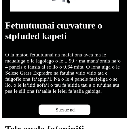
Fetuutuunai curvature o
stpfuded kapeti
O la matou fetuutuunai na mafai ona avea ma le
maualuga o le lagolago o le ± 90 ° ma manaʻomia naʻo
4 panels e fausia ai se lio o 0.64 mita. O lona uiga o le
Selese Grass Expradre na fatuina vitio vitio ata e
faigofie ona faʻapipiʻi. Na o le 4 panels faafoliga o se
lio, o le laʻititi aofaʻi o tau faʻaititia tau a o tuʻuina atu
pea le sili ona faʻaalia le lelei faʻaalia gaioiga.
Suesue nei