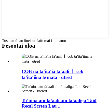
Tusi lau feʻau iinei ma lafo mai ia i matou
Fesootai oloa
COB na taʻitaʻia faʻaali 丨 cob
taʻitaʻiina le mata - utred
Tuʻuina atu faʻaali atu faʻaaliga Taid
Recal Screen Lau ...