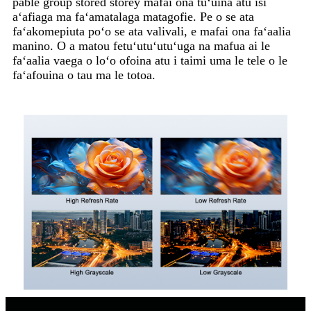
pable group stored storey mafai ona tuʻuina atu isi
aʻafiaga ma faʻamatalaga matagofie. Pe o se ata
faʻakomepiuta poʻo se ata valivali, e mafai ona faʻaalia
manino. O a matou fetuʻutuʻutuʻuga na mafua ai le
faʻaalia vaega o loʻo ofoina atu i taimi uma le tele o le
faʻafouina o tau ma le totoa.