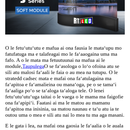
O le fetuʻutuʻutu e mafua ai ona fausia le mataʻupu mo
fatufatuga ma e talafeagai mo le faʻaaogaina uma ma
fafo. A o le mata ma fetuutuunai na mafua ai le
module,
Taupulega
O se faʻasologa o loʻo ofoina atu se
sili atu malosi faʻaali le faia o au mea na tutupu. O le
stratedd cadsec mata e mafai ona faʻatulagaina ma
faʻapitoa e faʻamalieina ou manaʻoga, pe o se tamaʻi
faʻaaliga poʻo se taʻaloga taʻaloga tele. O lenei
fetuʻutuʻutuʻuga taitai o le vaega o le mama ma faigofie
ona faʻapipiʻi. Faatasi ai ma le matou au mamanu
faʻapitoa ma inisinia, ua matou naunau e taʻu atu ia te
outou uma o mea e sili atu nai lo mea tu ma aga masani.
E le gata i lea, na mafai ona gaosia le faʻaalia o le auala