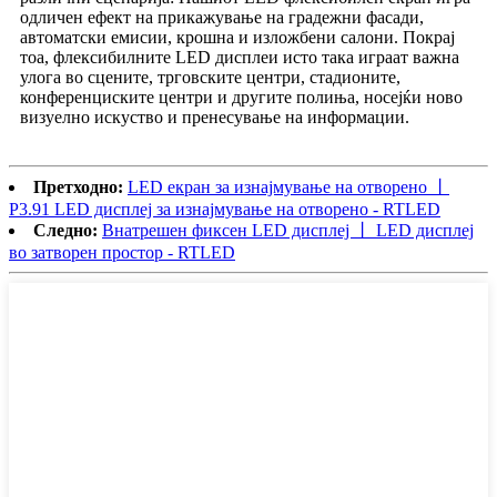
одличен ефект на прикажување на градежни фасади,
автоматски емисии, крошна и изложбени салони. Покрај
тоа, флексибилните LED дисплеи исто така играат важна
улога во сцените, трговските центри, стадионите,
конференциските центри и другите полиња, носејќи ново
визуелно искуство и пренесување на информации.
Претходно:
LED екран за изнајмување на отворено 丨
P3.91 LED дисплеј за изнајмување на отворено - RTLED
Следно:
Внатрешен фиксен LED дисплеј 丨 LED дисплеј
во затворен простор - RTLED