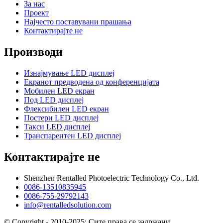
За нас
Проект
Најчесто поставувани прашања
Контактирајте не
Производи
Изнајмување LED дисплеј
Екранот предводена од конференцијата
Мобилен LED екран
Под LED дисплеј
Флексибилен LED екран
Постери LED дисплеј
Такси LED дисплеј
Транспарентен LED дисплеј
Контактирајте не
Shenzhen Rentalled Photoelectric Technology Co., Ltd.
0086-13510835945
0086-755-29792143
info@rentalledsolution.com
© Copyright - 2010-2025: Сите права се задржани.