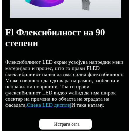
Fl Флексибилност на 90
степени
Флексибилниот LED екран усвојува напредни меки
материјали и процес, што го прави FLED
флексибилниот панел да има силна флексибилност.
Може совршено да одговара на рамни, заоблени и
неправилни површини. Тоа го прави
флексибилниот LED видео wallид да има широк
спектар на примена во областа на зградата на
фасадата,
Сцена LED дисплеј
И така натаму.
Истрага сега