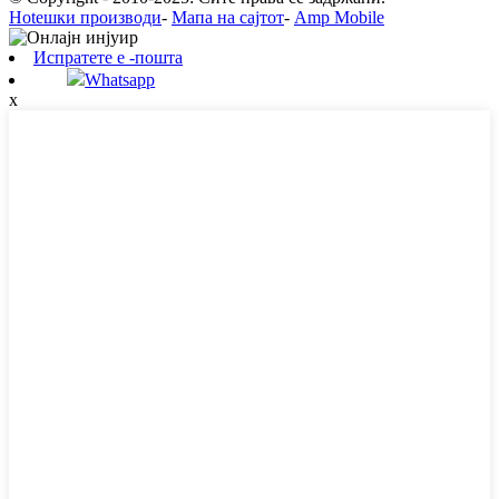
Hotешки производи
-
Мапа на сајтот
-
Amp Mobile
Испратете е -пошта
Whatsapp
x