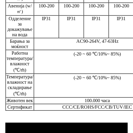
Авенија (w/
100-200
100-200
100-200
100-200
㎡)
Одделение
IP31
IP31
IP31
IP31
за
докажување
на вода
Барања за
AC90-264V, 47-63Hz
моќност
Работна
(-20 ~ 60 ℃/10%~ 85%)
температура/
влажност
(℃/rh)
Температура/
(-20 ~ 60 ℃/10%~ 85%)
влажност на
складирање
(℃/rh)
Животен век
100.000 часа
Сертификат
CCC/CE/ROHS/FCC/CB/TUV/IEC