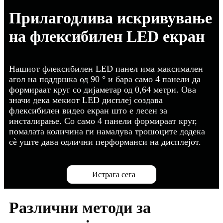
Прилагодлива искривување
на флексибилен LED екран
Нашиот флексибилен LED панел има максимален
агол на поддршка од 90 ° и бара само 4 панели да
формираат круг со дијаметар од 0,64 метри. Ова
значи дека мекиот LED дисплеј создава
флексибилен видео екран што е лесен за
инсталирање. Со само 4 панели формираат круг,
помалата количина ги намалува трошоците додека
сè уште дава одлични перформанси на дисплејот.
Истрага сега
Различни методи за