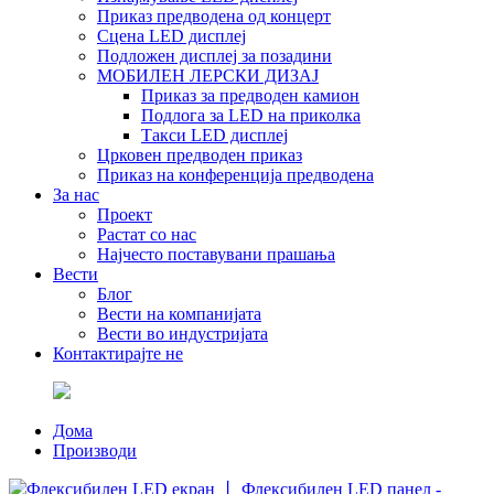
Приказ предводена од концерт
Сцена LED дисплеј
Подложен дисплеј за позадини
МОБИЛЕН ЛЕРСКИ ДИЗАЈ
Приказ за предводен камион
Подлога за LED на приколка
Такси LED дисплеј
Црковен предводен приказ
Приказ на конференција предводена
За нас
Проект
Растат со нас
Најчесто поставувани прашања
Вести
Блог
Вести на компанијата
Вести во индустријата
Контактирајте не
Дома
Производи