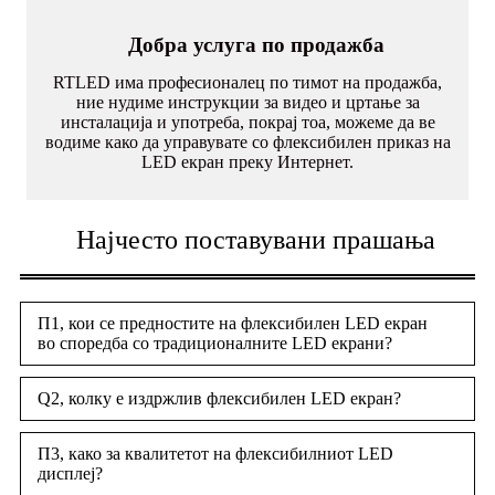
Добра услуга по продажба
RTLED има професионалец по тимот на продажба,
ние нудиме инструкции за видео и цртање за
инсталација и употреба, покрај тоа, можеме да ве
водиме како да управувате со флексибилен приказ на
LED екран преку Интернет.
Најчесто поставувани прашања
П1, кои се предностите на флексибилен LED екран
во споредба со традиционалните LED екрани?
Q2, колку е издржлив флексибилен LED екран?
П3, како за квалитетот на флексибилниот LED
дисплеј?