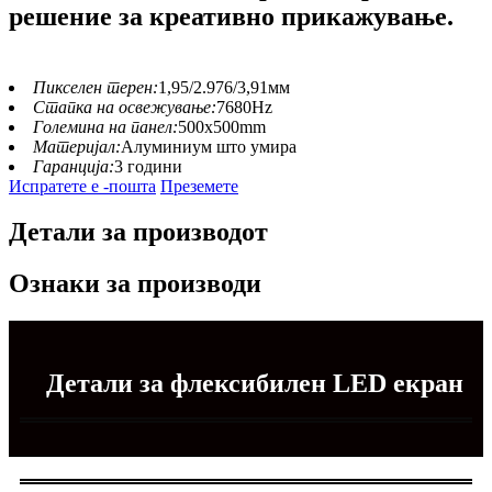
решение за креативно прикажување.
Пикселен терен:
1,95/2.976/3,91мм
Стапка на освежување:
7680Hz
Големина на панел:
500x500mm
Материјал:
Алуминиум што умира
Гаранција:
3 години
Испратете е -пошта
Преземете
Детали за производот
Ознаки за производи
Детали за флексибилен LED екран