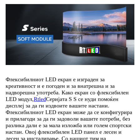
Флексибилниот LED екран е изграден за
креативност и е погоден и за внатрешна и за
надворешна употреба. Како екран со флексибилен
LED модул,
Rtled
Серијата S S се нуди помоќен
дисплеј за да ги издвоите вашите настани.
Флексибилниот LED екран може да се конфигурира
и прилагоди за да ги задоволи вашите потреби, без
разлика дали е за мала изложба или голем спортски
настан. Овој флексибилен LED панел е лесен и
лесен за инсталирање. Со нашиот тим на