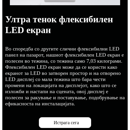
Ултра тенок флексибилен
LED екран
Во споредба со другите слични флексибилни LED
панел на пазарот, нашиот флексибилен LED екран е
полесен во тежина, со тежина само 7,03 килограми.
Флексибилен LED екран може да се користи како
екранот за LED во затворен простор и на отворено
LED дисплеј со мала тежина што бара чести
промени на локацијата на дисплејот, како што се
изложби и настапи на сцената, овој дисплеј е
полесен за ракување и поставување, подобрување на
ефикасноста на инсталацијата.
Истрага сега