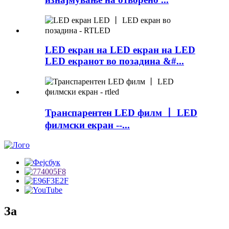
LED екран на LED екран на LED
LED екранот во позадина &#...
Транспарентен LED филм 丨 LED
филмски екран --...
За