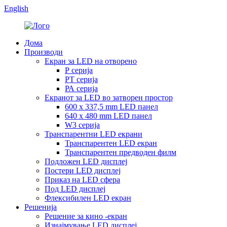
English
Дома
Производи
Екран за LED на отворено
Р серија
РТ серија
РА серија
Екранот за LED во затворен простор
600 x 337,5 mm LED панел
640 x 480 mm LED панел
W3 серија
Транспарентни LED екрани
Транспарентен LED екран
Транспарентен предводен филм
Подложен LED дисплеј
Постери LED дисплеј
Приказ на LED сфера
Под LED дисплеј
Флексибилен LED екран
Решенија
Решение за кино -екран
Изнајмување LED дисплеј