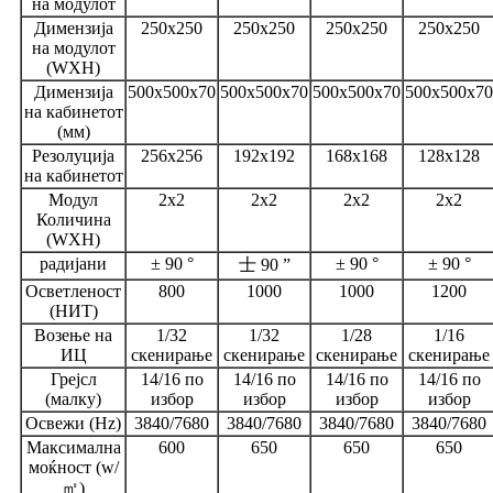
на модулот
Димензија
250x250
250x250
250x250
250x250
на модулот
(WXH)
Димензија
500x500x70
500x500x70
500x500x70
500x500x70
на кабинетот
(мм)
Резолуција
256x256
192x192
168x168
128x128
на кабинетот
Модул
2x2
2x2
2x2
2x2
Количина
(WXH)
радијани
± 90 °
± 90 °
± 90 °
士 90 ”
Осветленост
800
1000
1000
1200
(НИТ)
Возење на
1/32
1/32
1/28
1/16
ИЦ
скенирање
скенирање
скенирање
скенирање
Грејсл
14/16 по
14/16 по
14/16 по
14/16 по
(малку)
избор
избор
избор
избор
Освежи (Hz)
3840/7680
3840/7680
3840/7680
3840/7680
Максимална
600
650
650
650
моќност (w/
㎡)