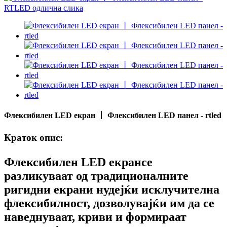
Флексибилен LED екран 丨 Флексибилен LED панел - rtled
Краток опис:
Флексибилен LED екран
се
разликуваат од традиционалните
ригидни екрани нудејќи исклучителна
флексибилност, дозволувајќи им да се
наведнуваат, криви и формираат