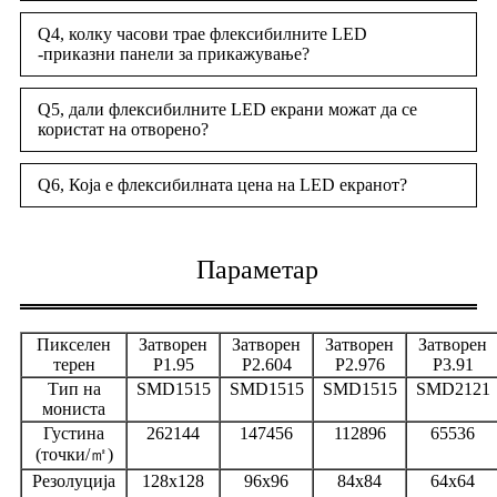
Q4, колку часови трае флексибилните LED
-приказни панели за прикажување?
Q5, дали флексибилните LED екрани можат да се
користат на отворено?
Q6, Која е флексибилната цена на LED екранот?
Параметар
Пикселен
Затворен
Затворен
Затворен
Затворен
терен
P1.95
P2.604
P2.976
P3.91
Тип на
SMD1515
SMD1515
SMD1515
SMD2121
мониста
Густина
262144
147456
112896
65536
(точки/㎡)
Резолуција
128x128
96x96
84x84
64x64