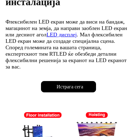
инсталација
Флексибилен LED екран може да виси на бандаж,
магацинот на земја, да направи заоблен LED екран
или десниот агол
LED дисплеј
. Мал флексибилен
LED екран може да создаде специјална сцена.
Според големината на вашата страница,
експертскиот тим RTLED ќе обезбеди детални
флексибилни решенија за екранот на LED екранот
за вас.
Истрага сега