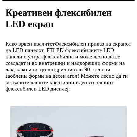
Креативен флексибилен
LED екран
Како врвен квалитет
Флексибилен приказ на екранот
на LED панелот, FTLED флексибилните LED
панели е ултра-флексибилна и може лесно да се
создадат и во внатрешни и надворешни форми на
лак, како и во цилиндрични или 90 степени
заоблени форми на десен агол! Можете лесно да ги
остварите вашите креативни идеи со нашиот
флексибилен LED дисплеј.