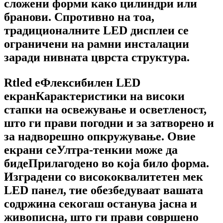
сложени форми како цилиндри или
бранови. Спротивно на тоа,
традиционалните LED дисплеи се
ограничени на рамни инсталации
заради нивната цврста структура.
Rtled е
Флексибилен LED
екран
Карактеристики на високи
стапки на освежување и осветленост,
што ги прави погодни и за затворено и
за надворешно опкружување. Овие
екрани се
Ултра-тенки
и може да
биде
Прилагодено во која било форма
.
Изградени со висококвалитетен мек
LED панел, тие обезбедуваат вашата
содржина секогаш останува јасна и
живописна, што ги прави совршено