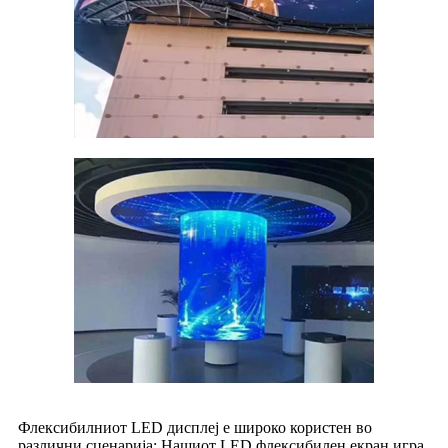
Флексибилниот LED дисплеј е широко користен во
различни сценарија: Нашиот LED флексибилен екран игра