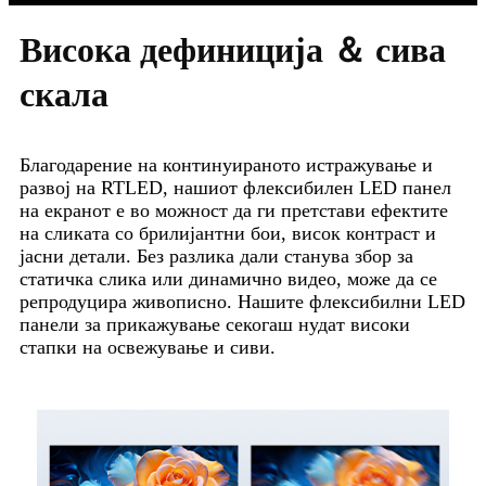
Висока дефиниција ＆ сива
скала
Благодарение на континуираното истражување и
развој на RTLED, нашиот флексибилен LED панел
на екранот е во можност да ги претстави ефектите
на сликата со брилијантни бои, висок контраст и
јасни детали. Без разлика дали станува збор за
статичка слика или динамично видео, може да се
репродуцира живописно. Нашите флексибилни LED
панели за прикажување секогаш нудат високи
стапки на освежување и сиви.