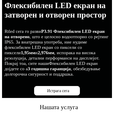
Флексибилен LED екран на
затворен и отворен простор
Rtled сега го разви
P3.91 Флексибилен LED екран
на отворено
, што е целосно водоотпорно со рејтинг
IP65. За внатрешна употреба, ние нудиме
флексибилен LED екран со пиксели со
пиксели
1,95мм
и
2,976мм
, испорака на висока
резолуција, детални перформанси на дисплејот.
Покрај тоа, сите наши
Флексибилен LED екран
дојдете со a
3 годишна гаранција
, обезбедување
долгорочна сигурност и поддршка.
Истрага сега
Нашата услуга