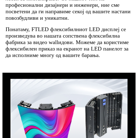
професионални дизајнери и инженери, ние сме
посветени да ги направиме секој од вашите настани
повозбудливи и уникатни.
Понатаму, FTLED флексибилниот LED дисплеј се
произведува во нашата сопствена флексибилна
фабрика за видео wallидови. Можеме да користиме
флексибилен приказ на екранот на LED панелот за
да исполниме многу од вашите барања.