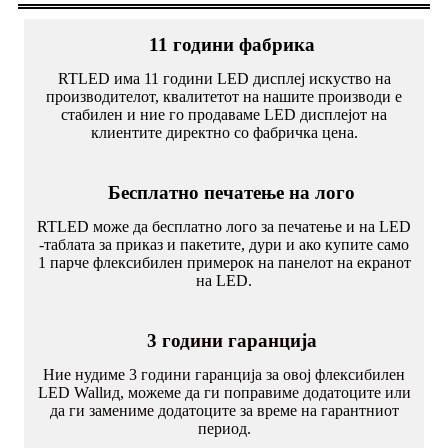
11 години фабрика
RTLED има 11 години LED дисплеј искуство на
производителот, квалитетот на нашите производи е
стабилен и ние го продаваме LED дисплејот на
клиентите директно со фабричка цена.
Бесплатно печатење на лого
RTLED може да бесплатно лого за печатење и на LED
-таблата за приказ и пакетите, дури и ако купите само
1 парче флексибилен примерок на панелот на екранот
на LED.
3 години гаранција
Ние нудиме 3 години гаранција за овој флексибилен
LED Wallид, можеме да ги поправиме додатоците или
да ги замениме додатоците за време на гарантниот
период.