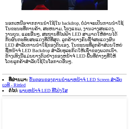
ນອກເຫນືອຈາກການນໍາໃຊ້ໃນ backdrop, ບໍ່ວ່າຈະເປັນການນໍາໃຊ້
ໃນຂະນະທີ່ການຄ້າ, ສະຫນາມ, ໂຮງແຮມ, ງານວາງສະແດງ,
ງານບຸນ, ແລະອື່ນໆ, ສະຖານທີ່ໄຟຟ້າ LED ສາມາດໃຫ້ທ່ານໄດ້
ກັບຜົນກະທົບສະແດງທີ່ດີທີ່ສຸດ. ລູກຄ້າບາງຄົນຊື້ຈໍສະແດງຜົນ
LED ສໍາລັບການນໍາໃຊ້ຂອງຕົນເອງ, ໃນຂະນະທີ່ລູກຄ້າສ່ວນໃຫຍ່
ຊື້ຫນ້າຈໍ LED Backdrop ສໍາລັບທຸລະກິດໃຫ້ເຊົ່າຂອງພວກເຮົາ.
ຂ້າງເທິງນີ້ແມ່ນບາງຕົວຢ່າງຂອງຫນ້າຈໍ LED ພື້ນທີ່ຕ່າງໆທີ່ໃຫ້
ໂດຍລູກຄ້າສໍາລັບໃຊ້ໃນໂອກາດອື່ນໆ.
ທີ່ຜ່ານມາ:
ຂັ້ນຕອນຂອງການນໍາພາຫນ້າຈໍ LED Screen ສໍາລັບ
ເວທີ - Rittled
ຕໍ່ໄປ:
ພາບຫນ້າຈໍ LED ທີ່ໂປ່ງໃສ