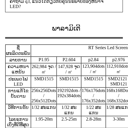
ຄໍາຖາມ q3, ແນວໃດກ່ຽວກັບຄຸນນະພາບຂອງຫນ້າຈໍ
LED?
ພາລາມິເຕີ
RT Series Led Screen
ຊື່
ຜະລິດຕະພັນ
P1.95
P2.604
p2.84
p2.976
ລາຍການ
123,904dots
112,910dots
ຄວາມຫນາ
262,984 ຈຸດ /
147,928 ຈຸດ
/ ㎡
㎡
ແຫນ້ນ
㎡
/ ㎡
SMD1515
SMD1515
SMD1515
SMD2121 
ປະເພດໄຟ
SMD121
LED
256x256Dots
192192dots /
176x176dots
168x168Do
ການແກ້ໄຂ
/
192x384dots
/
/
ບັນດານ
256x512Dots
176x352dots
168x332do
ວິທີການຂັບ
1/32 ສະແກນ
1/32 ສະ
1/22 ສະ
1/28 ສະແ
ແກນ
ແກນ
1.95-20m
2.5-25m
2.8-28m
3-30m
ໄລຍະການ
ເບິ່ງທີ່ດີທີ່ສຸດ