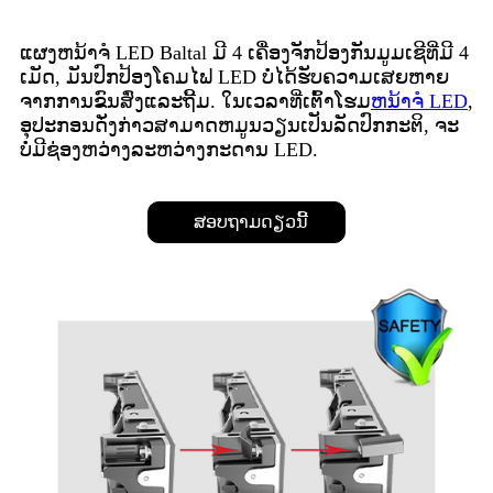
ແຜງຫນ້າຈໍ LED Baltal ມີ 4 ເຄື່ອງຈັກປ້ອງກັນມູມເຊີທີ່ມີ 4
ເມັດ, ມັນປົກປ້ອງໂຄມໄຟ LED ບໍ່ໄດ້ຮັບຄວາມເສຍຫາຍ
ຈາກການຂົນສົ່ງແລະຖີ້ມ. ໃນເວລາທີ່ເຕົ້າໂຮມ
ຫນ້າຈໍ LED
,
ອຸປະກອນດັ່ງກ່າວສາມາດຫມູນວຽນເປັນລັດປົກກະຕິ, ຈະ
ບໍ່ມີຊ່ອງຫວ່າງລະຫວ່າງກະດານ LED.
ສອບຖາມດຽວນີ້