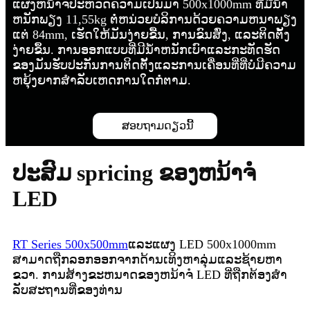
ແຜງຫນ້າຈໍປະຫວັດຄວາມເປັນມາ 500x1000mm ທີ່ມີນໍ້າ
ຫນັກພຽງ 11,55kg ຕໍ່ຫນ່ວຍບໍລິການດ້ວຍຄວາມຫນາພຽງ
ແຕ່ 84mm, ເຮັດໃຫ້ມັນງ່າຍຂື້ນ, ການຂົນສົ່ງ, ແລະຕິດຕັ້ງ
ງ່າຍຂຶ້ນ. ການອອກແບບທີ່ມີນ້ໍາຫນັກເບົາແລະກະທັດຮັດ
ຂອງມັນຮັບປະກັນການຕິດຕັ້ງແລະການເຄື່ອນທີ່ທີ່ບໍ່ມີຄວາມ
ຫຍຸ້ງຍາກສໍາລັບເຫດການໃດກໍ່ຕາມ.
ສອບຖາມດຽວນີ້
ປະສົມ spricing ຂອງຫນ້າຈໍ
LED
RT Series 500x500mm
ແລະແຜງ LED 500x1000mm
ສາມາດຖືກລອກອອກຈາກດ້ານເທິງຫາລຸ່ມແລະຊ້າຍຫາ
ຂວາ. ການສ້າງຂະຫນາດຂອງຫນ້າຈໍ LED ທີ່ຖືກຕ້ອງສໍາ
ລັບສະຖານທີ່ຂອງທ່ານ