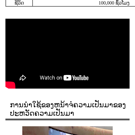
ຊີວິດ
100,000 ຊົ່ວໂມງ
ການນໍາໃຊ້ຂອງຫນ້າຈໍຄວາມເປັນມາຂອງ
ປະຫວັດຄວາມເປັນມາ