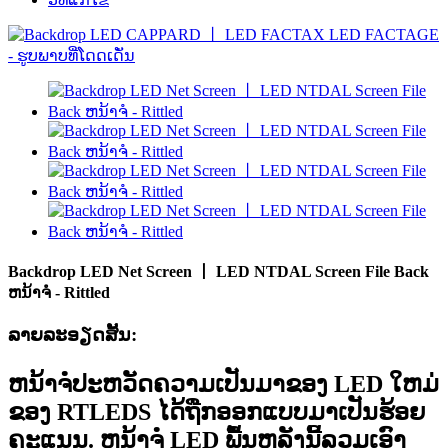
Backdrop LED Net Screen 丨 LED NTDAL Screen File Back
ຫນ້າຈໍ - Rittled
ລາຍລະອຽດສັ້ນ:
ຫນ້າຈໍປະຫວັດຄວາມເປັນມາຂອງ LED ໃຫມ່
ຂອງ RTLEDS ໄດ້ຖືກອອກແບບມາເປັນຮ້ອຍ
ຄະແນນ. ຫນ້າຈໍ LED ພື້ນຫລັງນີ້ລວມເອົາ