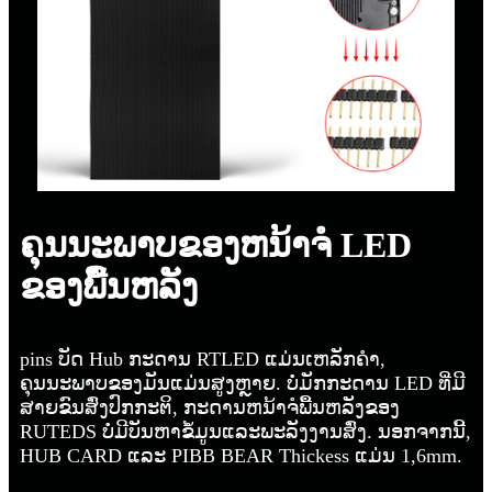
ຄຸນນະພາບຂອງຫນ້າຈໍ LED
ຂອງພື້ນຫລັງ
pins ບັດ Hub ກະດານ RTLED ແມ່ນເຫລັກຄໍາ,
ຄຸນນະພາບຂອງມັນແມ່ນສູງຫຼາຍ. ບໍ່ມັກກະດານ LED ທີ່ມີ
ສາຍຂົນສົ່ງປົກກະຕິ, ກະດານຫນ້າຈໍພື້ນຫລັງຂອງ
RUTEDS ບໍ່ມີບັນຫາຂໍ້ມູນແລະພະລັງງານສົ່ງ. ນອກຈາກນີ້,
HUB CARD ແລະ PIBB BEAR Thickess ແມ່ນ 1,6mm.