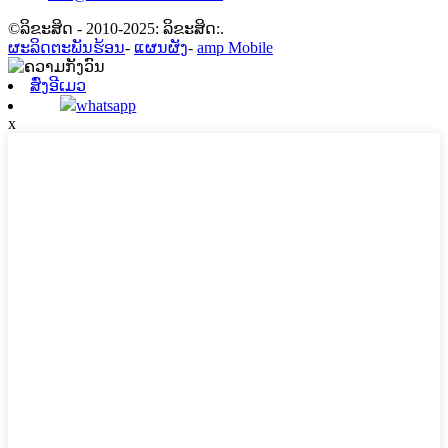
©ລິຂະສິດ - 2010-2025: ລິຂະສິດ:.
ຜະລິດຕະພັນຮ້ອນ
-
ແຜນຜັງ
-
amp Mobile
ສົ່ງອີເມວ
whatsapp
x