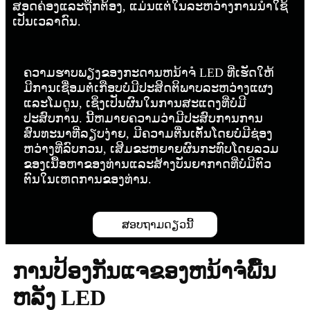
ສອດຄ່ອງແລະຖືກຕ້ອງ, ແມ່ນແຕ່ໃນລະຫວ່າງການນໍາໃຊ້
ເປັນເວລາດົນ.
ຄວາມຮາບພຽງຂອງກະດານຫນ້າຈໍ LED ທີ່ເຮັດໃຫ້
ມີການເຊື່ອມຕໍ່ເກືອບບໍ່ມີປະສິດຕິພາບລະຫວ່າງແຜງ
ແລະໂມດູນ, ເຊິ່ງເປັນຜົນໃນການສະແດງທີ່ບໍ່ມີ
ປະສົບການ. ນີ້ຫມາຍຄວາມວ່າມີປະສົບການການ
ສົນທະນາທີ່ລຽບງ່າຍ, ມີຄວາມຕື່ນເຕັ້ນໂດຍບໍ່ມີຊ່ອງ
ຫວ່າງທີ່ລົບກວນ, ເສີມຂະຫຍາຍຜົນກະທົບໂດຍລວມ
ຂອງເນື້ອຫາຂອງທ່ານແລະສ້າງບັນຍາກາດທີ່ບໍ່ມີຕົວ
ຕົນໃນເຫດການຂອງທ່ານ.
ສອບຖາມດຽວນີ້
ການປ້ອງກັນແຈຂອງຫນ້າຈໍພື້ນ
ຫລັງ LED