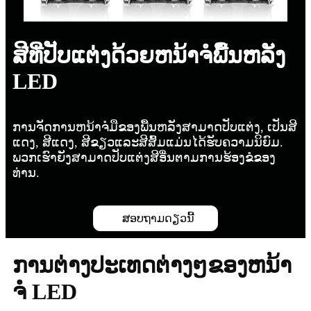
ສີທີ່ປັບແຕ່ງດ້ວຍຫນ້າຈໍພື້ນຫລັງ
LED
ການຈັດການຫນ້າຈໍມືຂອງພື້ນຫລັງສາມາດປັບແຕ່ງ, ເປັນສີ
ແດງ, ສີແດງ, ສີຂຽວແລະສີສົ້ມແມ່ນໄດ້ຮັບຄວາມນິຍົມ.
ພວກເຮົາຍັງສາມາດປັບແຕ່ງສີອື່ນຕາມການຮ້ອງຂໍຂອງ
ທ່ານ.
ສອບຖາມດຽວນີ້
ການຕ່າງປະເທດຕ່າງໆຂອງຫນ້າ
ຈໍ LED