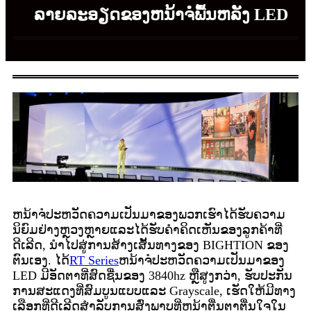
ລາຍລະອຽດຂອງຫນ້າຈໍພື້ນຫລັງ LED
ຫນ້າຈໍປະຫວັດຄວາມເປັນມາຂອງພວກເຮົາໄດ້ຮັບຄວາມ
ນິຍົມຢ່າງຫຼວງຫຼາຍແລະໄດ້ຮັບຄໍາຄິດເຫັນຂອງລູກຄ້າທີ່
ດີເລີດ, ນໍາໄປສູ່ການສ້າງເສັ້ນທາງຂອງ BIGHTION ຂອງ
ຕົນເອງ. ໄດ້
RT Series
ຫນ້າຈໍປະຫວັດຄວາມເປັນມາຂອງ
LED ມີອັດຕາທີ່ສົດຊື່ນຂອງ 3840hz ຫຼືສູງກວ່າ, ຮັບປະກັນ
ການສະແດງທີ່ສົມບູນແບບແລະ Grayscale, ເຮັດໃຫ້ມີທາງ
ເລືອກທີ່ດີເລີດສໍາລັບການສົ່ງພາບທີ່ຫນ້າຕື່ນຕາຕື່ນໃຈໃນ