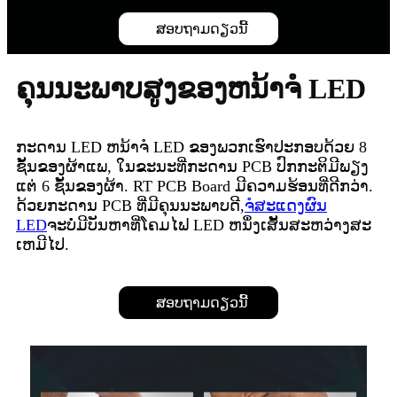
ສອບຖາມດຽວນີ້
ຄຸນນະພາບສູງຂອງຫນ້າຈໍ LED
ກະດານ LED ຫນ້າຈໍ LED ຂອງພວກເຮົາປະກອບດ້ວຍ 8
ຊັ້ນຂອງຜ້າແພ, ໃນຂະນະທີ່ກະດານ PCB ປົກກະຕິມີພຽງ
ແຕ່ 6 ຊັ້ນຂອງຜ້າ. RT PCB Board ມີຄວາມຮ້ອນທີ່ດີກວ່າ.
ດ້ວຍກະດານ PCB ທີ່ມີຄຸນນະພາບດີ,
ຈໍສະແດງຜົນ
LED
ຈະບໍ່ມີບັນຫາທີ່ໂຄມໄຟ LED ຫນຶ່ງເສັ້ນສະຫວ່າງສະ
ເຫມີໄປ.
ສອບຖາມດຽວນີ້