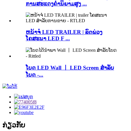
ການສະແດງຄໍານິຍາມສູງ ...
ຫນ້າຈໍ LED TRAILER | ລົດພ່ວງ
ໂຄສະນາ LED F ...
ໂບດ LED Wall 丨 LED Screen ສໍາລັບ
ໂບດ -...
ກ່ຽວກັບ