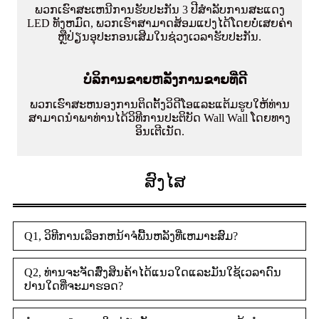
ພວກເຮົາສະເຫນີການຮັບປະກັນ 3 ປີສໍາລັບການສະແດງ
LED ທັງຫມົດ, ພວກເຮົາສາມາດສ້ອມແປງໄດ້ໂດຍບໍ່ເສຍຄ່າ
ຫຼືປ່ຽນອຸປະກອນເສີມໃນຊ່ວງເວລາຮັບປະກັນ.
ບໍລິການຂາຍຫລັງການຂາຍທີ່ດີ
ພວກເຮົາສະຫນອງການຕິດຕັ້ງວິດີໂອແລະແຕ້ມຮູບໃຫ້ທ່ານ
ສາມາດນໍາພາທ່ານໄດ້ວິທີການປະຕິບັດ Wall Wall ໂດຍທາງ
ອິນເຕີເນັດ.
ສົງໄສ
Q1, ວິທີການເລືອກຫນ້າຈໍພື້ນຫລັງທີ່ເຫມາະສົມ?
Q2, ທ່ານຈະຈັດສົ່ງສິນຄ້າໄດ້ແນວໃດແລະມັນໃຊ້ເວລາດົນ
ປານໃດທີ່ຈະມາຮອດ?