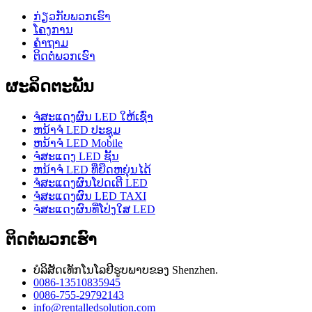
ກ່ຽວກັບພວກເຮົາ
ໂຄງການ
ຄໍາຖາມ
ຕິດຕໍ່ພວກເຮົາ
ຜະລິດຕະພັນ
ຈໍສະແດງຜົນ LED ໃຫ້ເຊົ່າ
ຫນ້າຈໍ LED ປະຊຸມ
ຫນ້າຈໍ LED Mobile
ຈໍສະແດງ LED ຊັ້ນ
ຫນ້າຈໍ LED ທີ່ຍືດຫຍຸ່ນໄດ້
ຈໍສະແດງຜົນໂປດເຕີ LED
ຈໍສະແດງຜົນ LED TAXI
ຈໍສະແດງຜົນທີ່ໂປ່ງໃສ LED
ຕິດຕໍ່ພວກເຮົາ
ບໍລິສັດເທັກໂນໂລຢີຮູບພາບຂອງ Shenzhen.
0086-13510835945
0086-755-29792143
info@rentalledsolution.com