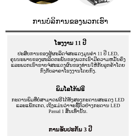
ການບໍລິການຂອງພວກເຮົາ
ໂຮງງານ 11 ປີ
ປະສົບການຂອງຜູ້ຜະລິດຈໍສະແດງມູນຄ່າ 11 ປີ LED,
ຄຸນນະພາບຂອງຜະລິດຕະພັນຂອງພວກເຮົາມີຄວາມຫມັ້ນຄົງ
ແລະພວກເຮົາຂາຍຈໍສະແດງຜົນຂອງທ່ານໃຫ້ກັບລູກຄ້າໂດຍ
ກົງກັບລາຄາໂຮງງານໂດຍກົງ.
ພິມໂລໂກ້ຟຣີ
ກະດານພິມທີ່ບໍ່ສາມາດຟຣີໄດ້ທັງສອງກະດານສະແດງ LED
ແລະແພັກເກດ, ເຖິງແມ່ນວ່າຈະຊື້ຕົວຢ່າງກະດານ LED
Passal 1 ສິ້ນເທົ່ານັ້ນ.
ການຮັບປະກັນ 3 ປີ