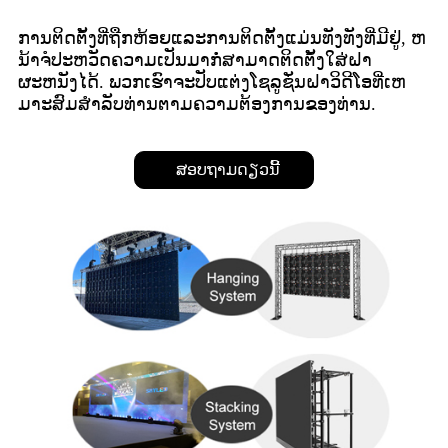
ການຕິດຕັ້ງທີ່ຖືກຫ້ອຍແລະການຕິດຕັ້ງແມ່ນທັງທັງທີ່ມີຢູ່, ຫ
ນ້າຈໍປະຫວັດຄວາມເປັນມາກໍ່ສາມາດຕິດຕັ້ງໃສ່ຝາ
ຜະຫນັງໄດ້. ພວກເຮົາຈະປັບແຕ່ງໂຊລູຊັ່ນຝາວິດີໂອທີ່ເຫ
ມາະສົມສໍາລັບທ່ານຕາມຄວາມຕ້ອງການຂອງທ່ານ.
ສອບຖາມດຽວນີ້