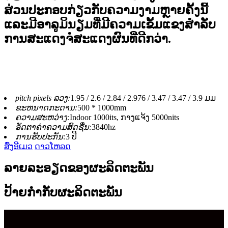
ສ່ວນປະກອບກ່ຽວກັບຄວາມງາມຫຼາຍຄັ້ງນີ້
ແລະມີອາລູມິນຽມທີ່ມີຄວາມເຂັ້ມແຂງສໍາລັບ
ການສະແດງຈໍສະແດງຜົນທີ່ດີກວ່າ.
pitch pixels ລວງ:
1.95 / 2.6 / 2.84 / 2.976 / 3.47 / 3.47 / 3.9 ມມ
ຂະຫນາດກະດານ:
500 * 1000mm
ຄວາມສະຫວ່າງ:
Indoor 1000its, ກາງແຈ້ງ 5000nits
ອັດຕາຄ່າຄວາມສົດຊື່ນ:
3840hz
ການຮັບປະກັນ:
3 ປີ
ສົ່ງອີເມວ
ດາວໂຫລດ
ລາຍລະອຽດຂອງຜະລິດຕະພັນ
ປ້າຍກໍາກັບຜະລິດຕະພັນ