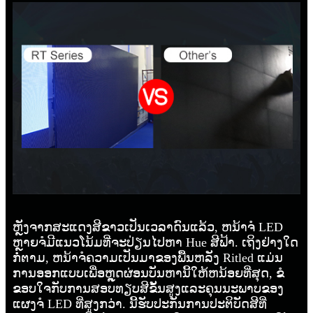
ຫຼັງຈາກສະແດງສີຂາວເປັນເວລາດົນແລ້ວ, ຫນ້າຈໍ LED
ຫຼາຍຈໍມີແນວໂນ້ມທີ່ຈະປ່ຽນໄປຫາ Hue ສີຟ້າ. ເຖິງຢ່າງໃດ
ກໍ່ຕາມ, ຫນ້າຈໍຄວາມເປັນມາຂອງພື້ນຫລັງ Ritled ແມ່ນ
ການອອກແບບເພື່ອຫຼຸດຜ່ອນບັນຫານີ້ໃຫ້ຫນ້ອຍທີ່ສຸດ, ຂໍ
ຂອບໃຈກັບການສອບທຽບສີຂັ້ນສູງແລະຄຸນນະພາບຂອງ
ແຜງຈໍ LED ທີ່ສູງກວ່າ. ນີ້ຮັບປະກັນການປະຕິບັດສີທີ່