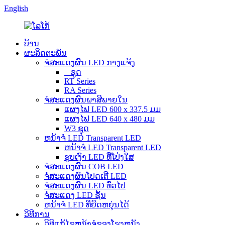
English
ບ້ານ
ຜະລິດຕະພັນ
ຈໍສະແດງຜົນ LED ກາງແຈ້ງ
_ ຊຸດ
RT Series
RA Series
ຈໍສະແດງຜົນພາສີພາຍໃນ
ແຜງໄຟ LED 600 x 337.5 ມມ
ແຜງໄຟ LED 640 x 480 ມມ
W3 ຊຸດ
ຫນ້າຈໍ LED Transparent LED
ຫນ້າຈໍ LED Transparent LED
ຮູບເງົາ LED ທີ່ໂປ່ງໃສ
ຈໍສະແດງຜົນ COB LED
ຈໍສະແດງຜົນໂປດເຕີ LED
ຈໍສະແດງຜົນ LED ທົ່ວໄປ
ຈໍສະແດງ LED ຊັ້ນ
ຫນ້າຈໍ LED ທີ່ຍືດຫຍຸ່ນໄດ້
ວິທີການ
ວິທີແກ້ໄຂຫນ້າຈໍຂອງໂຮງຫນັງ