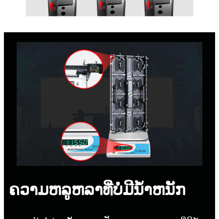
ຄວາມຫລູຫລາທີ່ບໍ່ມີນ້ໍາຫນັກ