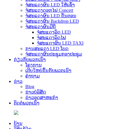
ຈໍສະແດງຜົນ LED ໃຫ້ເຊົ່າ
ຈໍສະແດງດອກໄຟ Concert
ຈໍສະແດງຜົນ LED ຂັ້ນຕອນ
ຈໍສະແດງຜົນ Backdrop LED
ຈໍສະແດງຜົນມືຖື
ຈໍສະແດງລົດ LED
ຈໍສະແດງລົດໄຟ
ຈໍສະແດງຜົນ LED TAXI
ການສະແດງ LED ໂບດ
ຈໍສະແດງຜົນປະຊຸມກອງປະຊຸມ
ກ່ຽວກັບພວກເຮົາ
ໂຄງການ
ເຕີບໃຫຍ່ຂຶ້ນກັບພວກເຮົາ
ຄໍາຖາມ
ຂ່າວ
Blog
ຂ່າວບໍລິສັດ
ຂ່າວອຸດສາຫະກໍາ
ຕິດຕໍ່ພວກເຮົາ
ບ້ານ
ວິທີແກ້ໄຂ