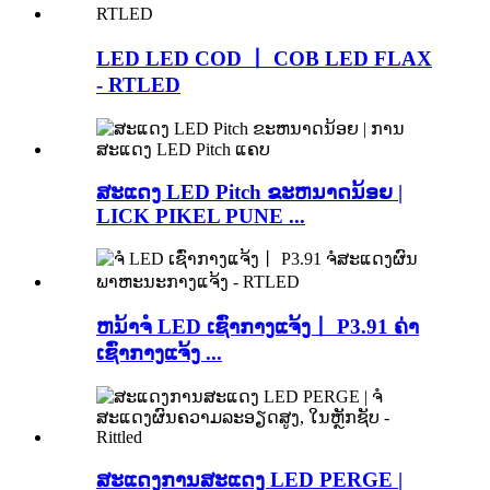
LED LED COD 丨 COB LED FLAX
- RTLED
ສະແດງ LED Pitch ຂະຫນາດນ້ອຍ |
LICK PIKEL PUNE ...
ຫນ້າຈໍ LED ເຊົ່າກາງແຈ້ງ丨 P3.91 ຄ່າ
ເຊົ່າກາງແຈ້ງ ...
ສະແດງການສະແດງ LED PERGE |