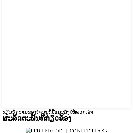
ຂຽນຂໍ້ຄວາມຂອງທ່ານຢູ່ທີ່ນີ້ແລະສົ່ງໃຫ້ພວກເຮົາ
ຜະລິດຕະພັນທີ່ກ່ຽວຂ້ອງ