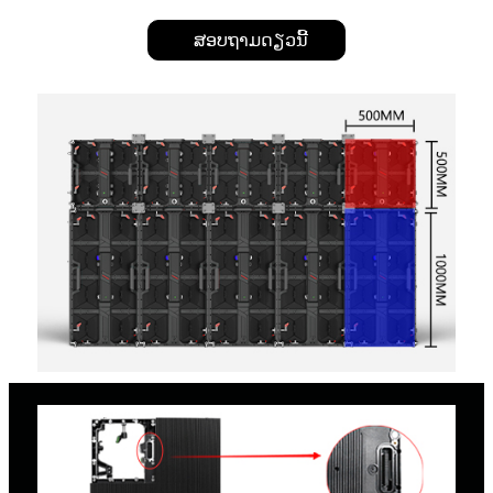
ສອບຖາມດຽວນີ້