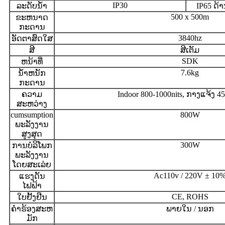
IP30
ລະດັບນ້ໍາ
IP65 ດ້
500 x 500m
ຂະຫນາດ
ກະດານ
3840hz
ອັດຕາສົດໃສ
ສີ
ສີເຕັມ
SDK
ຫນ້າທີ່
7.6kg
ນ້ໍາຫນັກ
ກະດານ
ຄວາມ
Indoor 800-1000nits, ກາງແຈ້ງ 45
ສະຫວ່າງ
cumsumption
800W
ພະລັງງານ
ສູງສຸດ
300W
ການບໍລິໂພກ
ພະລັງງານ
ໂດຍສະເລ່ຍ
Ac110v / 220V ± 10
ແຮງດັນ
ໄຟຟ້າ
CE, ROHS
ໃບຢັ້ງຢືນ
ຄໍາຮ້ອງສະຫ
ພາຍໃນ / ນອກ
ມັກ