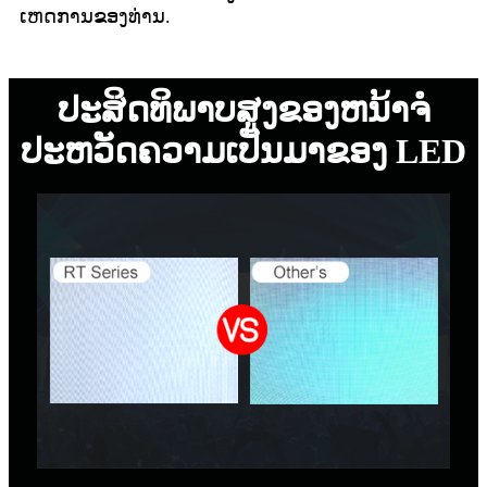
ເຫດການຂອງທ່ານ.
ປະສິດທິພາບສູງຂອງຫນ້າຈໍ
ປະຫວັດຄວາມເປັນມາຂອງ LED