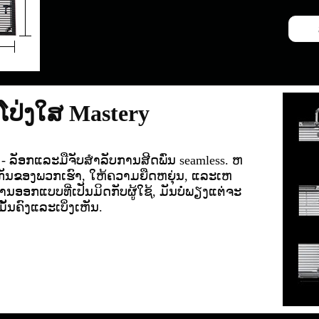
ໂປ່ງໃສ Mastery
- ລັອກແລະມືຈັບສໍາລັບການສີດພົ່ນ seamless. ຫ
ມກັນຂອງພວກເຮົາ, ໃຫ້ຄວາມຍືດຫຍຸ່ນ, ແລະເຫ
ອກແບບທີ່ເປັນມິດກັບຜູ້ໃຊ້, ມັນບໍ່ພຽງແຕ່ຈະ
ັ້ນຄົງແລະເບິ່ງເຫັນ.