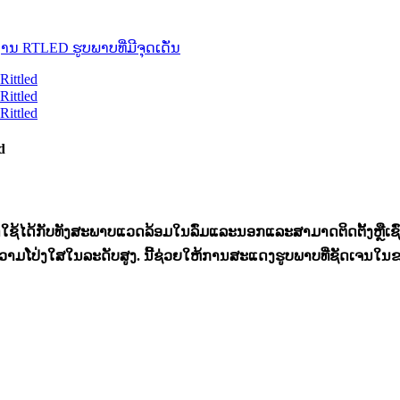
d
ດໃຊ້ໄດ້ກັບທັງສະພາບແວດລ້ອມໃນລົ່ມແລະນອກແລະສາມາດຕິດຕັ້ງຫຼືເຊ
ວາມໂປ່ງໃສໃນລະດັບສູງ. ນີ້ຊ່ວຍໃຫ້ການສະແດງຮູບພາບທີ່ຊັດເຈນໃນຂະນະທ