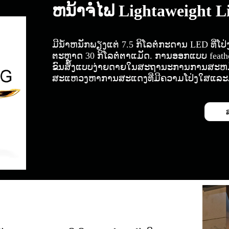
ຫນ້າຈໍໄຟ Lightaweight L
ມີນໍ້າຫນັກພຽງແຕ່ 7.5 ກິໂລຕໍ່ກະດານ LED ທີ່ໂ
ຕະຫຼາດ 30 ກິໂລຕໍ່ຕາແມັດ. ການອອກແບບ feather
ຂົນສົ່ງແບບງ່າຍດາຍໃນສະຖານະການການສະຫມັກຕ່າ
ສະແຫວງຫາການສະແດງທີ່ມີຄວາມໂປ່ງໃສແລະມ