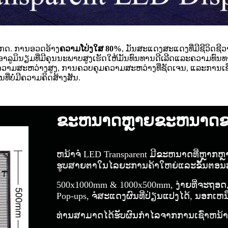
ງເກດ. ການອວດອ້າງ
ຄວາມໂປ່ງໃສ 80%
, ມັນສະແດງສະແດງທີ່ມີຊີວິດຊີ
ລູມິນຽມທີ່ມີຄຸນນະພາບສູງເຮັດໃຫ້ມັນທົນທານດີເລີດແລະຄວາມທົນທານ. ທ
າມສະຫວ່າງສູງ, ການຄວບຄຸມຄວາມສະຫວ່າງທີ່ຊັດເຈນ, ແລະການເຊື່ອມໂ
ີ່ບໍ່ມີຄວາມຄິດສ້າງສັນ.
ຂະຫນາດຫຼາຍຂະຫນາດຂອງຫ
ຫນ້າຈໍ LED Transparent ມີຂະຫນາດທີ່ຫຼາກຫຼ
ຮູບສາຍຕາໃນໄລຍະການຄ້າໃຫຍ່ແລະຂັ້ນຕອນສ
500x1000mm & 1000x500mm, ງ່າຍທີ່ຈະຖອດ,
Pop-ups, ຈໍສະແດງຜົນທີ່ປ່ຽນແປງໄດ້, ນອກເຫ
ທ່ານສາມາດໄດ້ຮັບຜົນກໍາໄລຈາກການເຊົ່າຫນ້າຈໍ 