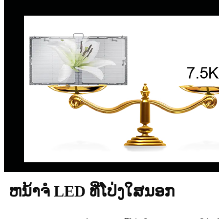
ຫນ້າຈໍ LED ທີ່ໂປ່ງໃສນອກ