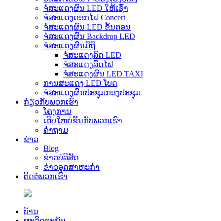
ຈໍສະແດງຜົນ LED ໃຫ້ເຊົ່າ
ຈໍສະແດງດອກໄຟ Concert
ຈໍສະແດງຜົນ LED ຂັ້ນຕອນ
ຈໍສະແດງຜົນ Backdrop LED
ຈໍສະແດງຜົນມືຖື
ຈໍສະແດງລົດ LED
ຈໍສະແດງລົດໄຟ
ຈໍສະແດງຜົນ LED TAXI
ການສະແດງ LED ໂບດ
ຈໍສະແດງຜົນປະຊຸມກອງປະຊຸມ
ກ່ຽວກັບພວກເຮົາ
ໂຄງການ
ເຕີບໃຫຍ່ຂຶ້ນກັບພວກເຮົາ
ຄໍາຖາມ
ຂ່າວ
Blog
ຂ່າວບໍລິສັດ
ຂ່າວອຸດສາຫະກໍາ
ຕິດຕໍ່ພວກເຮົາ
ບ້ານ
ຜະລິດຕະພັນ