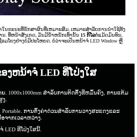
ວາໃນຂະນະທີ່ຮັກສາຜົນທີ່ເຫມາະສົມ, ເຫມາະສໍາລັບການນໍາໃຊ້ທັງ
ີ່ຫນ້າສັງເກດ, ມັນມີນ້ໍາຫນັກເທົ່ານັ້ນ
15 ກິໂລ
ຕໍ່ແມັດມົນທົນ,
ຍງຢ່າງບໍ່ມີປະໂຫຍດ. ບໍ່ວ່າຈະເປັນຫນ້າຈໍ LED Window ຫຼື
ນ້າຈໍ LED ທີ່ໂປ່ງໃສ
າຍ. 1000x1000mm ສໍາລັບການຕິດຕັ້ງທີ່ຫມັ້ນຄົງ, ການແຕ້ມ
ູງ.
 Portable. ການຕັ້ງຄ່າດ່ວນສໍາລັບການວາງສະແດງແລະ
ນືອຈາກເວລາຫວ່າງ.
LED ທີ່ໂປ່ງໃສນີ້.