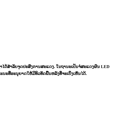
ົ່າໄດ້ສໍາລັບຈຸດປະສົງການສະແດງ. ໃນຖານະເປັນຈໍສະແດງຜົນ LED
ີ່ອະນຸຍາດໃຫ້ມີທິວທັດພື້ນຫລັງທີ່ຈະເບິ່ງເຫັນໄດ້.