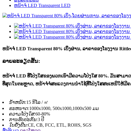
ຫນ້າຈໍ LED Transparent LED
ຫນ້າຈໍ LED Transparent 80% ເບິ່ງຜ່ານ, ລາຄາຂອງໂຮງງານ Rittle
ລາຍລະອຽດສັ້ນ:
ຫນ້າຈໍ LED ທີ່ໂປ່ງໃສຂອງພວກເຮົາມີຄວາມໂປ່ງໃສ 80%. ມັນສາມາ
ທີ່ສຸດໃນຕະຫຼາດ, ຫນ້າຈໍຈໍສະແດງການນໍາໃຊ້ທີ່ໂປ່ງໃສສະເຫນີໃຫ້ມີຄ
ນໍ້າຫນັກ:
15 ກິໂລ / ㎡
ຂະຫນາດ:
1000x1000, 500x1000,1000x500 ມມ
ຄວາມໂປ່ງໃສ:
60-80%
ການຮັບປະກັນ:
3 ປີ
ໃບຢັ້ງຢືນ:
CE, CB, FCC, ETL, ROHS, SGS
ສົ່ງອີເມວ
ດາວໂຫລດ