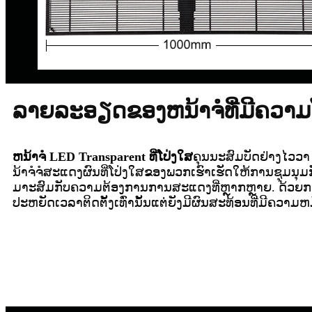
ລາຍລະອຽດຂອງຫນ້າຈໍທີ່ມີຄວາມ
ຫນ້າຈໍ LED Transparent ທີ່ໂປ່ງໃສ
ຄຸນນະສົມບັດຢ່າງໄວວາ 
ນ້າຈໍຈໍສະແດງຜົນທີ່ໂປ່ງໃສຂອງພວກເຮົາເຮັດໃຫ້ການຊຸມນຸ
ມາະສົມກັບຄວາມຕ້ອງການການສະແດງທີ່ຫຼາກຫຼາຍ. ດ້ວຍການອ
ປະຫຍັດເວລາຕິດຕັ້ງເທົ່ານັ້ນແຕ່ຍັງມີຜົນສະທ້ອນທີ່ມີຄວາມຫມ