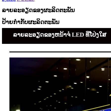
ລາຍລະອຽດຂອງຜະລິດຕະພັນ
ປ້າຍກໍາກັບຜະລິດຕະພັນ
ລາຍລະອຽດຂອງຫນ້າຈໍ LED ທີ່ໂປ່ງໃສ