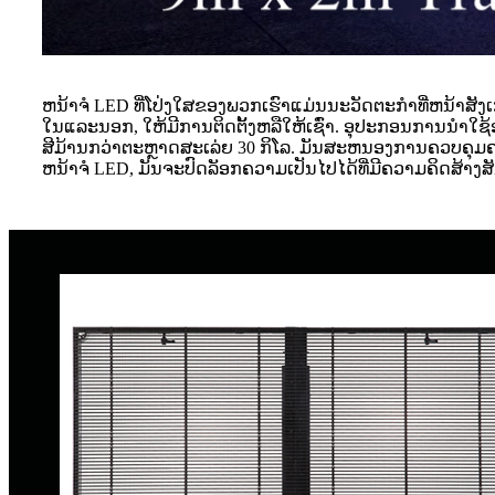
ຫນ້າຈໍ LED ທີ່ໂປ່ງໃສຂອງພວກເຮົາແມ່ນນະວັດຕະກໍາທີ່ຫນ້າສັ
ໃນແລະນອກ, ໃຫ້ມີການຕິດຕັ້ງຫລືໃຫ້ເຊົ່າ. ອຸປະກອນການນໍາໃຊ້ອາ
ສີມ້ານກວ່າຕະຫຼາດສະເລ່ຍ 30 ກິໂລ. ມັນສະຫນອງການຄວບຄຸມຄວ
ຫນ້າຈໍ LED, ມັນຈະປົດລັອກຄວາມເປັນໄປໄດ້ທີ່ມີຄວາມຄິດສ້າງສັນທ