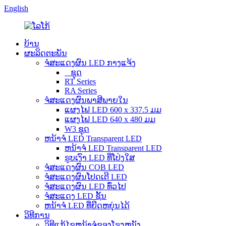
English
ບ້ານ
ຜະລິດຕະພັນ
ຈໍສະແດງຜົນ LED ກາງແຈ້ງ
_ ຊຸດ
RT Series
RA Series
ຈໍສະແດງຜົນພາສີພາຍໃນ
ແຜງໄຟ LED 600 x 337.5 ມມ
ແຜງໄຟ LED 640 x 480 ມມ
W3 ຊຸດ
ຫນ້າຈໍ LED Transparent LED
ຫນ້າຈໍ LED Transparent LED
ຮູບເງົາ LED ທີ່ໂປ່ງໃສ
ຈໍສະແດງຜົນ COB LED
ຈໍສະແດງຜົນໂປດເຕີ LED
ຈໍສະແດງຜົນ LED ທົ່ວໄປ
ຈໍສະແດງ LED ຊັ້ນ
ຫນ້າຈໍ LED ທີ່ຍືດຫຍຸ່ນໄດ້
ວິທີການ
ວິທີແກ້ໄຂຫນ້າຈໍຂອງໂຮງຫນັງ