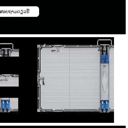
ສອບຖາມດຽວນີ້