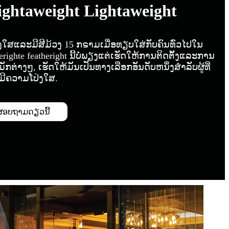
ightaweight Lightaweight
ປ່ງໃສແລະມີສີມ້ວງ 15 ກຣາມເມື່ອທຽບໃສ່ກັບຄົນທົ່ວໄປໃນ
ighte featheright ນີ້ບໍ່ພຽງແຕ່ເຮັດໃຫ້ການຕິດຕັ້ງແລະການ
ງໆ, ເຮັດໃຫ້ມັນເປັນທາງເລືອກອັນດັບຫນຶ່ງສໍາລັບຜູ້ທີ່
ີຄວາມໂປ່ງໃສ.
ສອບຖາມດຽວນີ້