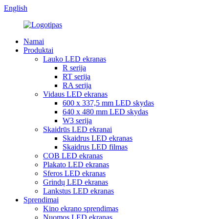
English
Namai
Produktai
Lauko LED ekranas
R serija
RT serija
RA serija
Vidaus LED ekranas
600 x 337,5 mm LED skydas
640 x 480 mm LED skydas
W3 serija
Skaidrūs LED ekranai
Skaidrus LED ekranas
Skaidrus LED filmas
COB LED ekranas
Plakato LED ekranas
Sferos LED ekranas
Grindų LED ekranas
Lankstus LED ekranas
Sprendimai
Kino ekrano sprendimas
Nuomos LED ekranas