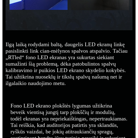
Ilgą laiką rodydami baltą, daugelis LED ekranų linkę
pasislinkti link cian-mėlynos spalvos atspalvio. Tačiau
„RTled“ fono LED ekranas yra sukurtas siekiant
sumažinti šią problemą, dėka patobulintos spalvų
kalibravimo ir puikios LED ekrano skydelio kokybės.
Tai užtikrina nuoseklų ir tikslų spalvų našumą net ir
ilgalaikio naudojimo metu.
Fono LED ekrano plokštės lygumas užtikrina
beveik vientisą jungtį tarp plokščių ir modulių,
todėl ekranas yra nepriekaištingas, nepertraukiamas.
Tai reiškia, kad auditorijos patirtis yra sklandūs,
ryškūs vaizdai, be jokių atitraukiančių spragų,
sustiprinant bendrą jūsų turinio poveikį ir sukuriant