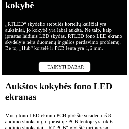
kokybė
„RTLED“ skydelio stebulės kortelių kaiščiai yra
auksiniai, jo kokybė yra labai aukšta. Ne taip, kaip
įprastas laidinis LED skydas, RTLED fono LED ekrano
skydelyje nėra duomenų ir galios perdavimo problemų.
Be to, „Hub“ kortelė ir PCB lenta yra 1,6 mm.
TAIKYTI DABAR
Aukštos kokybės fono LED
ekranas
Mūsų fono LED ekrano PCB plokštė susideda iš 8
audinio sluoksnių, o įprastoje PCB lentoje yra tik 6
audinio sluoksniai. „RT PCB“ plokštė turi geresnį