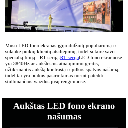
Mūsų LED fono ekranas įgijo didžiulį populiarumą ir
sulaukė puikių klientų atsiliepimų, todėl sukūrė savo
specialią liniją - RT seriją.
RT serija
LED fono ekranuose
yra 3840Hz ar aukštesnis atnaujinimo greitis,
užtikrinantis aukštą kontrastą ir pilkos spalvos našumą,
todėl tai yra puikus pasirinkimas norint pateikti
stulbinančius vaizdus jūsų renginiuose.
Aukštas LED fono ekrano
našumas