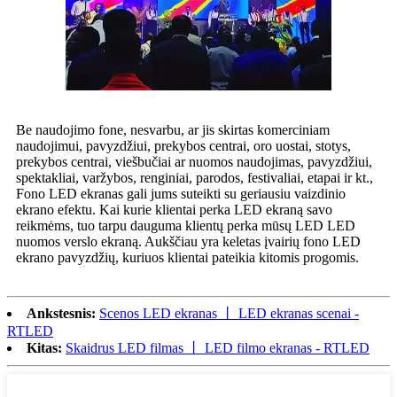
Be naudojimo fone, nesvarbu, ar jis skirtas komerciniam
naudojimui, pavyzdžiui, prekybos centrai, oro uostai, stotys,
prekybos centrai, viešbučiai ar nuomos naudojimas, pavyzdžiui,
spektakliai, varžybos, renginiai, parodos, festivaliai, etapai ir kt.,
Fono LED ekranas gali jums suteikti su geriausiu vaizdinio
ekrano efektu. Kai kurie klientai perka LED ekraną savo
reikmėms, tuo tarpu dauguma klientų perka mūsų LED LED
nuomos verslo ekraną. Aukščiau yra keletas įvairių fono LED
ekrano pavyzdžių, kuriuos klientai pateikia kitomis progomis.
Ankstesnis:
Scenos LED ekranas 丨 LED ekranas scenai -
RTLED
Kitas:
Skaidrus LED filmas 丨 LED filmo ekranas - RTLED