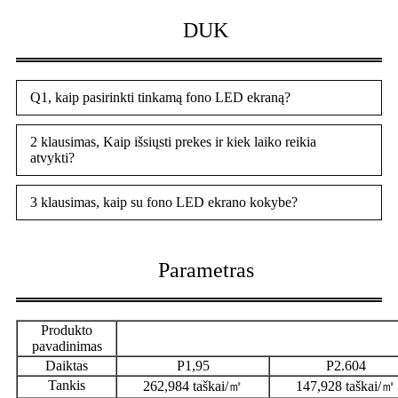
DUK
Q1, kaip pasirinkti tinkamą fono LED ekraną?
2 klausimas, Kaip išsiųsti prekes ir kiek laiko reikia
atvykti?
3 klausimas, kaip su fono LED ekrano kokybe?
Parametras
Produkto
pavadinimas
Daiktas
P1,95
P2.604
Tankis
262,984 taškai/㎡
147,928 taškai/㎡