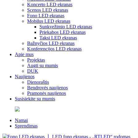
Koncerto LED ekranas
Scenos LED ekranas
Fono LED ekranas
Mobilus LED ekranas
Sunkvežimio LED ekranas
Priekabos LED ekranas
Taksi LED ekranas
Bažnyčios LED ekranas
Konferencijos LED ekranas
Apie mus
Projektas
Augti su mumis
DUK
Naujienos
Dienoraštis
Bendrovės naujienos
Pramonės naujienos
Susisiekite su mumis
Namai
Sprendimas