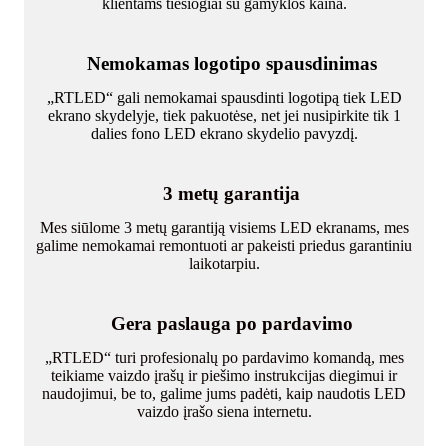
klientams tiesiogiai su gamyklos kaina.
Nemokamas logotipo spausdinimas
„RTLED“ gali nemokamai spausdinti logotipą tiek LED
ekrano skydelyje, tiek pakuotėse, net jei nusipirkite tik 1
dalies fono LED ekrano skydelio pavyzdį.
3 metų garantija
Mes siūlome 3 metų garantiją visiems LED ekranams, mes
galime nemokamai remontuoti ar pakeisti priedus garantiniu
laikotarpiu.
Gera paslauga po pardavimo
„RTLED“ turi profesionalų po pardavimo komandą, mes
teikiame vaizdo įrašų ir piešimo instrukcijas diegimui ir
naudojimui, be to, galime jums padėti, kaip naudotis LED
vaizdo įrašo siena internetu.