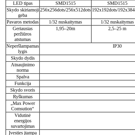
LED tipas
SMD1515
SMD1515
Skydo skiriamoji
256x256dots/256x512dots
192x192dots/192x384
geba
Pavaros metodas
1/32 nuskaitymas
1/32 nuskaitymas
Geriausias
1,95–20m
2,5–25 m
peržiūros
atstumas
Neperšlampamas
IP30
lygis
Skydo dydis
Atnaujinimo
norma
Spalva
Funkcija
Skydo svoris
Ryškumas
„Max Power
Comsution“
Vidutinė
energijos
suvartojimas
Įvesties įtampa