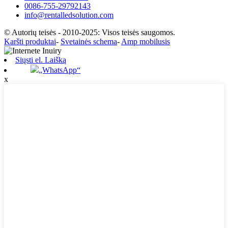
0086-755-29792143
info@rentalledsolution.com
© Autorių teisės - 2010-2025: Visos teisės saugomos.
Karšti produktai
-
Svetainės schema
-
Amp mobilusis
Siųsti el. Laišką
„WhatsApp“
x