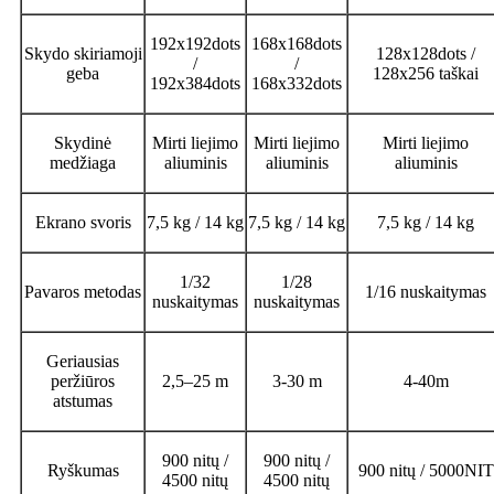
192x192dots
168x168dots
Skydo skiriamoji
128x128dots /
/
/
geba
128x256 taškai
192x384dots
168x332dots
Skydinė
Mirti liejimo
Mirti liejimo
Mirti liejimo
medžiaga
aliuminis
aliuminis
aliuminis
Ekrano svoris
7,5 kg / 14 kg
7,5 kg / 14 kg
7,5 kg / 14 kg
1/32
1/28
Pavaros metodas
1/16 nuskaitymas
nuskaitymas
nuskaitymas
Geriausias
peržiūros
2,5–25 m
3-30 m
4-40m
atstumas
900 nitų /
900 nitų /
Ryškumas
900 nitų / 5000NIT
4500 nitų
4500 nitų