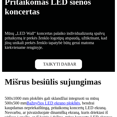
Pritaikomas LED sienos
koncertas
Mūsų „LED Wall“ koncertas palaiko individualizuotą spalvų
pritaikymą ir prekės ženklo logotipų atspaudą, užtikrinant, kad
jūsų unikali prekės ženklo tapatybė būtų gerai matoma
kiekviename renginyje.
TAIKYTI DABAR
Mišrus besiūlis sujungimas
500x1000 mm plokštės gali sklandžiai integruoti su mūsų
500x500 mm
Bažnyčios LED ekrano plokštės
, bendrai
kaupdamas nepriekaištingą, pritaikomą koncertų LED ekraną.
Nesvarbu, ar įsivaizduojate dinamišką ekraną, kuris driekiasi iš