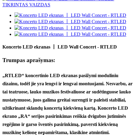
Koncerto LED ekranas 丨 LED Wall Concert - RTLED
Trumpas aprašymas:
„RTLED“ koncertinio LED ekranas pasižymi moduliniu
dizainu, todėl jie yra lengvi ir lengvai montuojami. Nesvarbu, ar
tai teatruose, lauko muzikos festivaliuose ar sudėtinguose lauko
nustatymuose, juos galima greitai surengti ir paleisti stabiliai,
užtikrinant sklandų koncertą kiekvieną kartą. Koncerto LED
ekrano „RA“ serijos pasirinkimas reiškia dvigubos jutiminės
regėjimo ir garso šventės pasirinkimą, paversti kiekvieną
muzikinę kelionę nepamirštama, klasikine atmintimi.