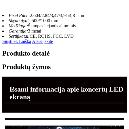
Pixel Pitch:
2.604/2.84/3,47/3,91/4,81 mm
Skydo dydis:
500*1000 mm
Medžiaga:
Štampas liejantis aliuminis
Garantija:
3 metai
Sertifikatai:
CE, ROHS, FCC, LVD
Siųsti el. Laišką
Atsisiųskite
Produkto detalė
Produktų žymos
Išsami informacija apie koncertų LED
ekraną