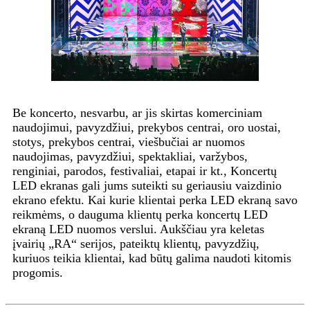
Be koncerto, nesvarbu, ar jis skirtas komerciniam
naudojimui, pavyzdžiui, prekybos centrai, oro uostai,
stotys, prekybos centrai, viešbučiai ar nuomos
naudojimas, pavyzdžiui, spektakliai, varžybos,
renginiai, parodos, festivaliai, etapai ir kt., Koncertų
LED ekranas gali jums suteikti su geriausiu vaizdinio
ekrano efektu. Kai kurie klientai perka LED ekraną savo
reikmėms, o dauguma klientų perka koncertų LED
ekraną LED nuomos verslui. Aukščiau yra keletas
įvairių „RA“ serijos, pateiktų klientų, pavyzdžių,
kuriuos teikia klientai, kad būtų galima naudoti kitomis
progomis.