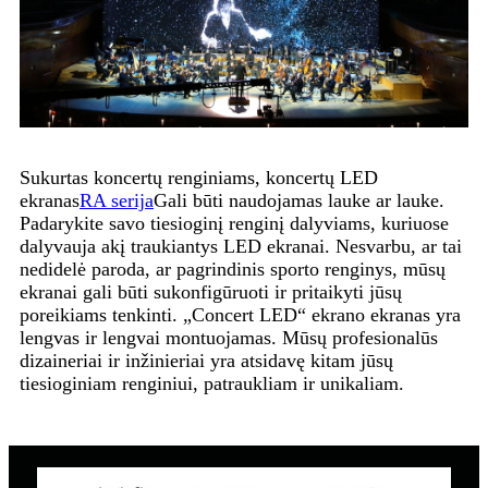
Sukurtas koncertų renginiams, koncertų LED
ekranas
RA serija
Gali būti naudojamas lauke ar lauke.
Padarykite savo tiesioginį renginį dalyviams, kuriuose
dalyvauja akį traukiantys LED ekranai. Nesvarbu, ar tai
nedidelė paroda, ar pagrindinis sporto renginys, mūsų
ekranai gali būti sukonfigūruoti ir pritaikyti jūsų
poreikiams tenkinti. „Concert LED“ ekrano ekranas yra
lengvas ir lengvai montuojamas. Mūsų profesionalūs
dizaineriai ir inžinieriai yra atsidavę kitam jūsų
tiesioginiam renginiui, patraukliam ir unikaliam.