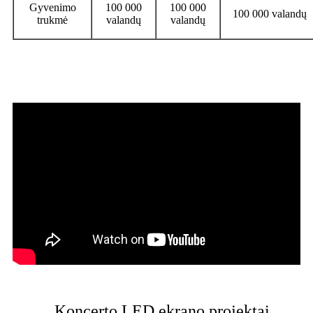
Gyvenimo
100 000
100 000
100 000 valandų
trukmė
valandų
valandų
Koncerto LED ekrano projektai