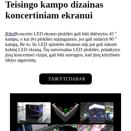
Teisingo kampo dizainas
koncertiniam ekranui
Rtled
Koncerto LED ekrano plokštės gali būti išdėstytos 45 °
kampu, o kai dvi plokštės sujungiamos, jos gali sudaryti 90 °
kampą. Be to, šis LED spintelės dizainas taip pat gali sukurti
kubinį LED ekraną. Šią universalias LED plokštės, pritaikytos
jūsų koncertinei vizijai, gali būti surengtos, kad jūsų kūrybinės
idėjos atgaivintų.
TAIKYTI DABAR