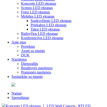
Koncerto LED ekranas
Scenos LED ekranas
Fono LED ekranas
Mobilus LED ekranas
Sunkvežimio LED ekranas
Priekabos LED ekranas
Taksi LED ekranas
Bažnyčios LED ekranas
Konferencijos LED ekranas
Apie mus
Projektas
Augti su mumis
DUK
Naujienos
Dienoraštis
Bendrovės naujienos
Pramonės naujienos
Susisiekite su mumis
Namai
Sprendimas