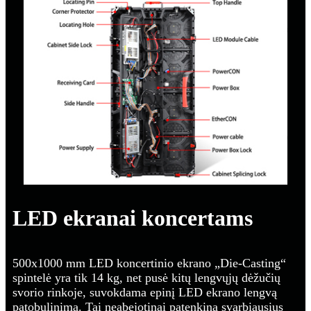
LED ekranai koncertams
500x1000 mm LED koncertinio ekrano „Die-Casting“
spintelė yra tik 14 kg, net pusė kitų lengvųjų dėžučių
svorio rinkoje, suvokdama epinį LED ekrano lengvą
patobulinimą. Tai neabejotinai patenkina svarbiausius