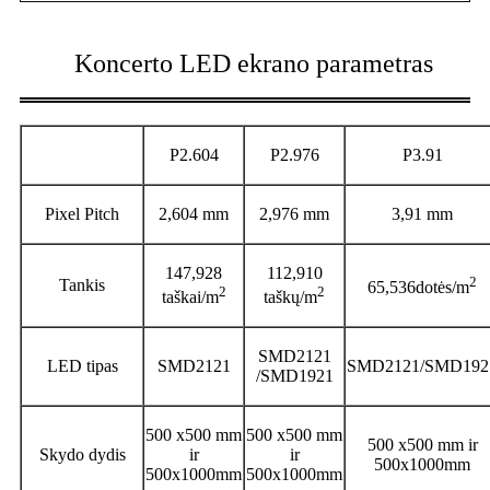
Koncerto LED ekrano parametras
P2.604
P2.976
P3.91
Pixel Pitch
2,604 mm
2,976 mm
3,91 mm
147,928
112,910
2
Tankis
65,536dotės/m
2
2
taškai/m
taškų/m
SMD2121
LED tipas
SMD2121
SMD2121/SMD192
/SMD1921
500 x500 mm
500 x500 mm
500 x500 mm ir
Skydo dydis
ir
ir
500x1000mm
500x1000mm
500x1000mm