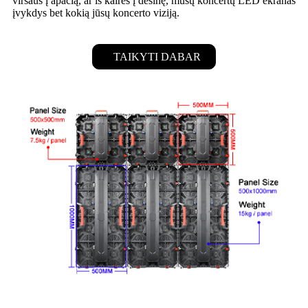
viršaus į apačią, ar iš kairės į dešinę, mūsų koncertų LED ekranas
įvykdys bet kokią jūsų koncerto viziją.
TAIKYTI DABAR