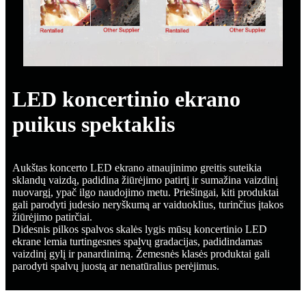
LED koncertinio ekrano
puikus spektaklis
Aukštas koncerto LED ekrano atnaujinimo greitis suteikia
sklandų vaizdą, padidina žiūrėjimo patirtį ir sumažina vaizdinį
nuovargį, ypač ilgo naudojimo metu. Priešingai, kiti produktai
gali parodyti judesio neryškumą ar vaiduoklius, turinčius įtakos
žiūrėjimo patirčiai.
Didesnis pilkos spalvos skalės lygis mūsų koncertinio LED
ekrane lemia turtingesnes spalvų gradacijas, padidindamas
vaizdinį gylį ir panardinimą. Žemesnės klasės produktai gali
parodyti spalvų juostą ar nenatūralius perėjimus.