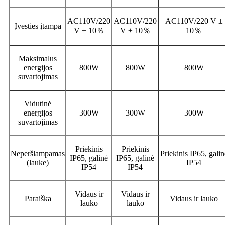
AC110V/220
AC110V/220
AC110V/220 V ±
Įvesties įtampa
V ± 10
％
V ± 10
％
10
％
Maksimalus
energijos
800W
800W
800W
suvartojimas
Vidutinė
energijos
300W
300W
300W
suvartojimas
Priekinis
Priekinis
Neperšlampamas
Priekinis IP65, galin
IP65, galinė
IP65, galinė
(lauke)
IP54
IP54
IP54
Vidaus ir
Vidaus ir
Paraiška
Vidaus ir lauko
lauko
lauko