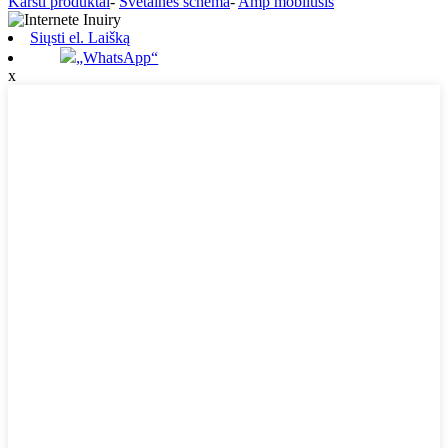
Karšti produktai
-
Svetainės schema
-
Amp mobilusis
Siųsti el. Laišką
„WhatsApp“
x