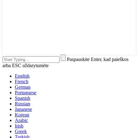
Paspauskite Enter, kad paieškos
arba ESC uždarytumėte
English
French
German
Portuguese
Spanish
Russian
Japanese
Korean
Arabic
Irish
Greek
Turkish