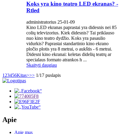
Koks yra kino teatro LED ekranas? -
Rtled
administratorius 25-01-09
Kino LED ekranas paprastai yra didesnis nei 85
colių televizorius. Kiek didesnis? Tai priklauso
nuo kino teatro dydžio. Koks yra pasaulio
vidurkis? Paprastai standartinio kino ekrano
pločio plotis yra 8 metrai, o aukštis - 6 metrai.
Didesni kino ekranai: keletas didelių teatrų ar
specialaus formato atrankos h ...
Skaityti daugiau
1
2
3
4
5
6
Kitas>
>>
1/17 puslapis
Apie
Apie mus