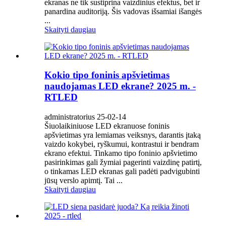
ekranas ne tik sustiprina vaizdinius efektus, bet ir
panardina auditoriją. Šis vadovas išsamiai išangės
...
Skaityti daugiau
Kokio tipo foninis apšvietimas
naudojamas LED ekrane? 2025 m. -
RTLED
administratorius 25-02-14
Šiuolaikiniuose LED ekranuose foninis
apšvietimas yra lemiamas veiksnys, darantis įtaką
vaizdo kokybei, ryškumui, kontrastui ir bendram
ekrano efektui. Tinkamo tipo foninio apšvietimo
pasirinkimas gali žymiai pagerinti vaizdinę patirtį,
o tinkamas LED ekranas gali padėti padvigubinti
jūsų verslo apimtį. Tai ...
Skaityti daugiau