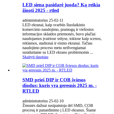
LED siena pasidarė juoda? Ką reikia
žinoti 2025 - rtled
administratorius 25-02-11
LED ekranai, kaip svarbūs šiuolaikinio
komercinio naudojimo, pramogų ir viešosios
informacijos sklaidos priemonės, buvo plačiai
naudojamos įvairiose srityse, tokiose kaip scenos,
reklamos, stadionai ir eismo ekranai. Tačiau
naudojimo proceso metu neišvengiamai
susiduriame su LED ekrano problemomis ...
Skaityti daugiau
SMD prieš DIP ir COB šviesos
diodus: kuris yra geresnis 2025 m. -
RTLED
administratorius 25-02-10
Žmonės dažnai susipainioja dėl SMD, COB
procesų ir panardinimo į LED ekranus. Šiame