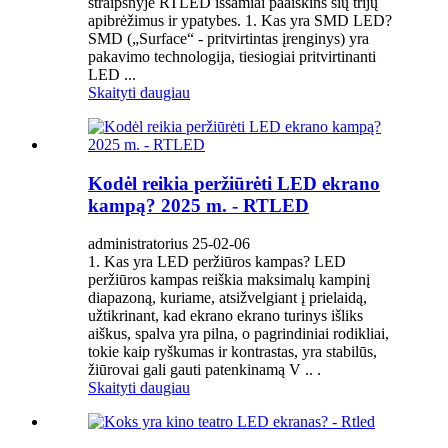
straipsnyje RTLED išsamiai paaiškins šių trijų
apibrėžimus ir ypatybes. 1. Kas yra SMD LED?
SMD („Surface“ - pritvirtintas įrenginys) yra
pakavimo technologija, tiesiogiai pritvirtinanti
LED ...
Skaityti daugiau
Kodėl reikia peržiūrėti LED ekrano
kampą? 2025 m. - RTLED
administratorius 25-02-06
1. Kas yra LED peržiūros kampas? LED
peržiūros kampas reiškia maksimalų kampinį
diapazoną, kuriame, atsižvelgiant į prielaidą,
užtikrinant, kad ekrano ekrano turinys išliks
aiškus, spalva yra pilna, o pagrindiniai rodikliai,
tokie kaip ryškumas ir kontrastas, yra stabilūs,
žiūrovai gali gauti patenkinamą V .. .
Skaityti daugiau