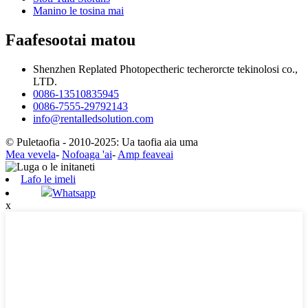
Manino le tosina mai
Faafesootai matou
Shenzhen Replated Photopectheric techerorcte tekinolosi co.,
LTD.
0086-13510835945
0086-7555-29792143
info@rentalledsolution.com
© Puletaofia - 2010-2025: Ua taofia aia uma
Mea vevela
-
Nofoaga 'ai
-
Amp feaveai
Lafo le imeli
Whatsapp
x