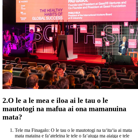
2.O le a le mea e iloa ai le tau o le
mautotogi na mafua ai ona mamanuina
mata?
Tele ma Finagalo: O le tau o le mautotogi na taʻitaʻia ai mata
mata mataina e faʻateleina le tele o faʻaiuga ma aiaiga e tele