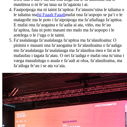
mautinoa o ni feʻau taua ua faʻagaioia i ai.
Faaipoipoga ma ni taimi faʻapitoa: Faʻataunuʻuina le taliaina o
le taliaina ma
Isi Faaali Faaali
mafai ona faʻaopopo se paʻi o le
matagofie ma le poto i faʻaipoipoga ma faʻafiafiaga faʻapitoa.
E mafai ona faʻaogaina e faʻaalia ai ata, vitio, ma feʻau
faʻapitoa, faia ni poto masani mo malo ma faʻaopopo i le
aotelega o le iʻuga o le taimi.
Faʻasalalauga faʻasalalauga faʻapitoa ma faʻalauiloaina: O
pisinisi e masani ona faʻaaogaina le faʻalauiloaina o faʻaaliga
mo faʻasalalauga faʻasalalauga ma faʻalauiloa mea e fai ai le
mafaufau i tagata faʻatau. O nei faʻaaliga e mafai ona tuʻuina i
vaega maualuluga o auala e faʻaali ai oloa, faʻalauiloaina, ma
faʻailoga feʻau i se ata vaʻaia.