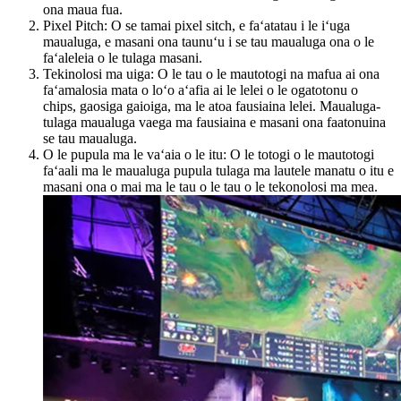
ona maua fua.
Pixel Pitch: O se tamai pixel sitch, e faʻatatau i le iʻuga
maualuga, e masani ona taunuʻu i se tau maualuga ona o le
faʻaleleia o le tulaga masani.
Tekinolosi ma uiga: O le tau o le mautotogi na mafua ai ona
faʻamalosia mata o loʻo aʻafia ai le lelei o le ogatotonu o
chips, gaosiga gaioiga, ma le atoa fausiaina lelei. Maualuga-
tulaga maualuga vaega ma fausiaina e masani ona faatonuina
se tau maualuga.
O le pupula ma le vaʻaia o le itu: O le totogi o le mautotogi
faʻaali ma le maualuga pupula tulaga ma lautele manatu o itu e
masani ona o mai ma le tau o le tau o le tekonolosi ma mea.