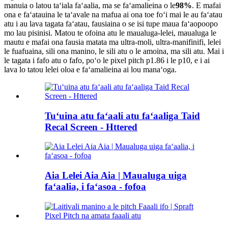
manuia o latou taʻiala faʻaalia, ma se faʻamalieina o le
98%
. E mafai
ona e faʻatauina le taʻavale na mafua ai ona toe foʻi mai le au faʻatau
atu i au lava tagata faʻatau, fausiaina o se isi tupe maua faʻaopoopo
mo lau pisinisi. Matou te ofoina atu le maualuga-lelei, maualuga le
mautu e mafai ona fausia matata ma ultra-moli, ultra-manifinifi, lelei
le fuafuaina, sili ona manino, le sili atu o le amoina, ma sili atu. Mai i
le tagata i fafo atu o fafo, poʻo le pixel pitch p1.86 i le p10, e i ai
lava lo tatou lelei oloa e faʻamalieina ai lou manaʻoga.
Tuʻuina atu faʻaali atu faʻaaliga Taid
Recal Screen - Httered
Aia Lelei Aia Aia | Maualuga uiga
faʻaalia, i faʻasoa - fofoa