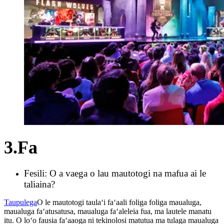
3.Fa
Fesili: O a vaega o lau mautotogi na mafua ai le
taliaina?
Taupulega
O le mautotogi taulaʻi faʻaali foliga foliga maualuga,
maualuga faʻatusatusa, maualuga faʻaleleia fua, ma lautele manatu
itu. O loʻo fausia faʻaaoga ni tekinolosi matutua ma tulaga maualuga