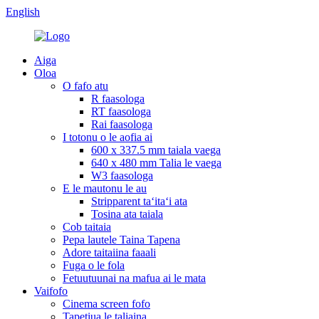
English
Aiga
Oloa
O fafo atu
R faasologa
RT faasologa
Rai faasologa
I totonu o le aofia ai
600 x 337.5 mm taiala vaega
640 x 480 mm Talia le vaega
W3 faasologa
E le mautonu le au
Stripparent taʻitaʻi ata
Tosina ata taiala
Cob taitaia
Pepa lautele Taina Tapena
Adore taitaiina faaali
Fuga o le fola
Fetuutuunai na mafua ai le mata
Vaifofo
Cinema screen fofo
Tapetiua le taliaina