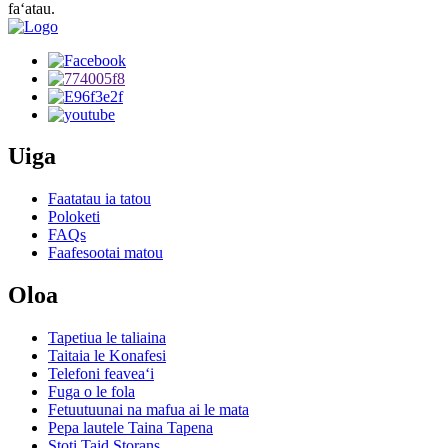
faʻatau.
Uiga
Faatatau ia tatou
Poloketi
FAQs
Faafesootai matou
Oloa
Tapetiua le taliaina
Taitaia le Konafesi
Telefoni feaveaʻi
Fuga o le fola
Fetuutuunai na mafua ai le mata
Pepa lautele Taina Tapena
Stoti Taid Storans