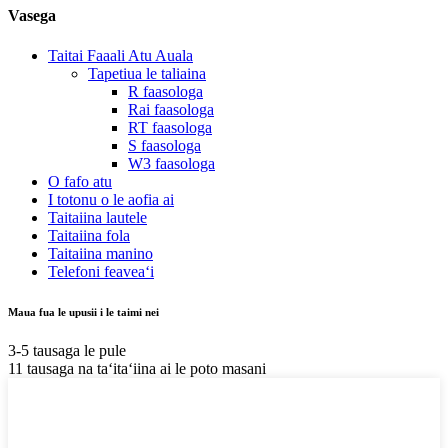
Vasega
Taitai Faaali Atu Auala
Tapetiua le taliaina
R faasologa
Rai faasologa
RT faasologa
S faasologa
W3 faasologa
O fafo atu
I totonu o le aofia ai
Taitaiina lautele
Taitaiina fola
Taitaiina manino
Telefoni feaveaʻi
Maua fua le upusii i le taimi nei
3-5 tausaga le pule
11 tausaga na taʻitaʻiina ai le poto masani