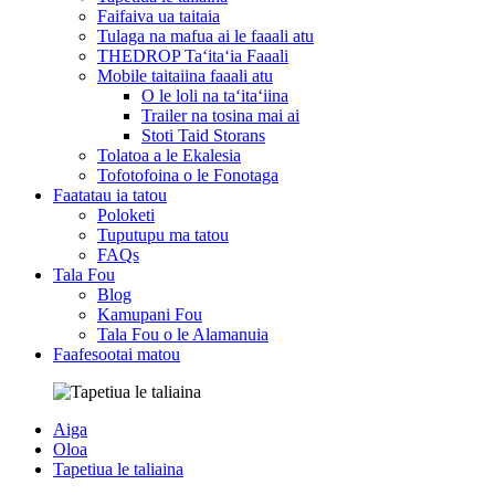
Faifaiva ua taitaia
Tulaga na mafua ai le faaali atu
THEDROP Taʻitaʻia Faaali
Mobile taitaiina faaali atu
O le loli na taʻitaʻiina
Trailer na tosina mai ai
Stoti Taid Storans
Tolatoa a le Ekalesia
Tofotofoina o le Fonotaga
Faatatau ia tatou
Poloketi
Tuputupu ma tatou
FAQs
Tala Fou
Blog
Kamupani Fou
Tala Fou o le Alamanuia
Faafesootai matou
Aiga
Oloa
Tapetiua le taliaina