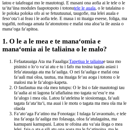
latou e talafeagai mo le mautotogi. E masani ona aofia ai le tele o le
taʻitaʻiina modules faapotopoto i totonu
tele le auala
, o le tatalaina o
le poloka poloka ofo ai se fetuutuunai, taugofie, ma lelei auala e
fesoʻotaʻi ai feau i le aofia tele. E maua i ni ituaiga eseese, foliga, ma
togafiti, nofoaga amata faʻatonutonu e mafai ona aloaʻia ile ausia o
manaʻoga faʻapitoa.
1. O le a le mea e te manaʻomia e
manaʻomia ai le taliaina o le malo?
Fefaatauaiga Ata ma Faaaliga:
Tapetiua le taliaina
e taua mo
pisinisi o loʻo vaʻai atu e tu i fafo ma tosina tagata asiasi i
fefaʻatauaiga ata ma faʻaaliga. O nei faʻaaliga e mafai ona
faʻaali mai oloa, tautua, ma ituaiga feʻau aoga i totonu o le
malosi ma le faʻalogo-kapeta.
O faufautua ma ola mea tutupu: O le lisi o fale mautotogi tau
faʻaalia ai ni lagona faʻafiafiaina mo tagata suʻesuʻe ma
faʻalogo i mea ola. Latou faʻateleina le siosiomaga, faʻaali
tagata faʻataʻitaʻi, ma auai i le motu o tagata ma mea ola ma le
olaola
Faʻatoʻaga Faʻatino ma Fonotaga: I tulaga faʻavaomalo, e tele
ina faʻaoga faʻaaliga mo folasaga, oloa faʻatulagaina, ma
kamupani kamupani. Latou te ofoina atu vaʻaia iloga o mea
lelei, faia o ata e sili atu ona aoga ma le faʻatinoina, ma le