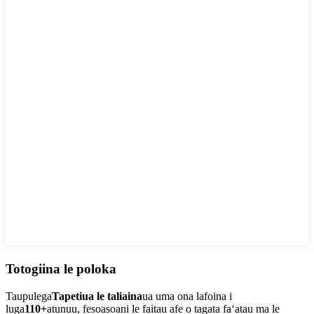
Totogiina le poloka
Taupulega
Tapetiua le taliaina
ua uma ona lafoina i
luga
110+
atunuu, fesoasoani le faitau afe o tagata faʻatau ma le