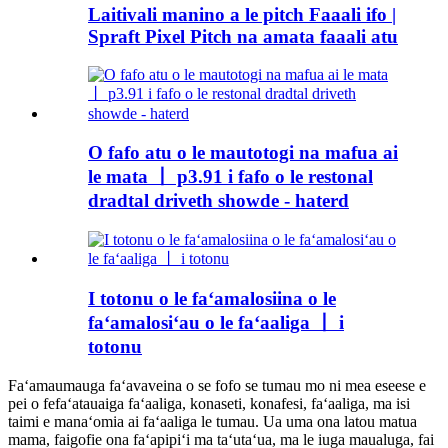
Laitivali manino a le pitch Faaali ifo |
Spraft Pixel Pitch na amata faaali atu
O fafo atu o le mautotogi na mafua ai
le mata 丨 p3.91 i fafo o le restonal
dradtal driveth showde - haterd
I totonu o le faʻamalosiina o le
faʻamalosiʻau o le faʻaaliga 丨 i
totonu
Faʻamaumauga faʻavaveina o se fofo se tumau mo ni mea eseese e
pei o fefaʻatauaiga faʻaaliga, konaseti, konafesi, faʻaaliga, ma isi
taimi e manaʻomia ai faʻaaliga le tumau. Ua uma ona latou matua
mama, faigofie ona faʻapipiʻi ma taʻutaʻua, ma le iuga maualuga, fai