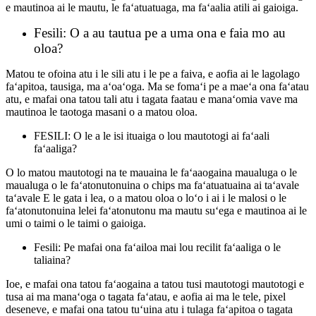
e mautinoa ai le mautu, le faʻatuatuaga, ma faʻaalia atili ai gaioiga.
Fesili: O a au tautua pe a uma ona e faia mo au
oloa?
Matou te ofoina atu i le sili atu i le pe a faiva, e aofia ai le lagolago
faʻapitoa, tausiga, ma aʻoaʻoga. Ma se fomaʻi pe a maeʻa ona faʻatau
atu, e mafai ona tatou tali atu i tagata faatau e manaʻomia vave ma
mautinoa le taotoga masani o a matou oloa.
FESILI: O le a le isi ituaiga o lou mautotogi ai faʻaali
faʻaaliga?
O lo matou mautotogi na te mauaina le faʻaaogaina maualuga o le
maualuga o le faʻatonutonuina o chips ma faʻatuatuaina ai taʻavale
taʻavale E le gata i lea, o a matou oloa o loʻo i ai i le malosi o le
faʻatonutonuina lelei faʻatonutonu ma mautu suʻega e mautinoa ai le
umi o taimi o le taimi o gaioiga.
Fesili: Pe mafai ona faʻailoa mai lou recilit faʻaaliga o le
taliaina?
Ioe, e mafai ona tatou faʻaogaina a tatou tusi mautotogi mautotogi e
tusa ai ma manaʻoga o tagata faʻatau, e aofia ai ma le tele, pixel
deseneve, e mafai ona tatou tuʻuina atu i tulaga faʻapitoa o tagata