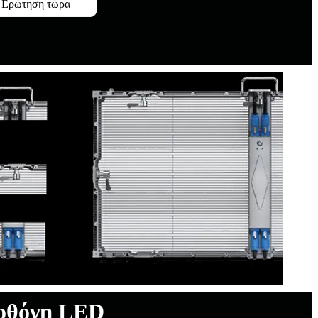
Ερώτηση τώρα
 οθόνη LED