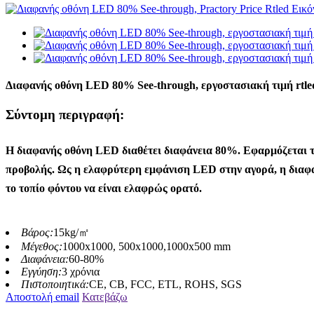
Διαφανής οθόνη LED 80% See-through, εργοστασιακή τιμή rtle
Σύντομη περιγραφή:
Η διαφανής οθόνη LED διαθέτει διαφάνεια 80%. Εφαρμόζεται τόσ
προβολής. Ως η ελαφρύτερη εμφάνιση LED στην αγορά, η διαφα
το τοπίο φόντου να είναι ελαφρώς ορατό.
Βάρος:
15kg/㎡
Μέγεθος:
1000x1000, 500x1000,1000x500 mm
Διαφάνεια:
60-80%
Εγγύηση:
3 χρόνια
Πιστοποιητικά:
CE, CB, FCC, ETL, ROHS, SGS
Αποστολή email
Κατεβάζω