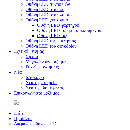
Οθόνη LED συναυλιών
Οθόνη LED σταδίου
Οθόνη LED στο πλαίσιο
Οθόνη LED για κινητά
Οθόνη LED φορτηγού
Οθόνη LED του ρυμουλκούμενου
Οθόνη LED ταξί
Οθόνη LED της εκκλησίας
Οθόνη LED του συνεδρίου
Σχετικά με εμάς
Σχέδιο
Μεγαλώνουν μαζί μας
Συχνές ερωτήσεις
Νέα
Ιστολόγιο
Νέα της εταιρείας
Νέα της βιομηχανίας
Επικοινωνήστε μαζί μας
Σπίτι
Προϊόντα
Διαφανείς οθόνες LED