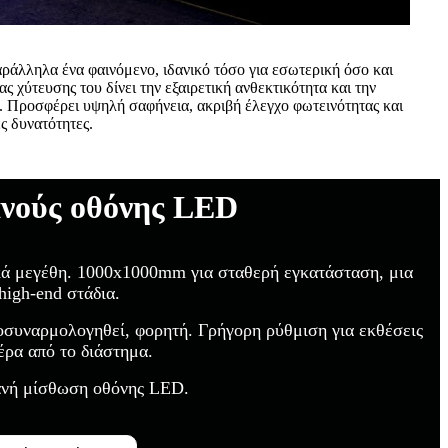
ράλληλα ένα φαινόμενο, ιδανικό τόσο για εσωτερική όσο και
ς χύτευσης του δίνει την εξαιρετική ανθεκτικότητα και την
. Προσφέρει υψηλή σαφήνεια, ακριβή έλεγχο φωτεινότητας και
ς δυνατότητες.
νούς οθόνης LED
κά μεγέθη. 1000x1000mm για σταθερή εγκατάσταση, μια
high-end στάδια.
υναρμολογηθεί, φορητή. Γρήγορη ρύθμιση για εκθέσεις
ρα ​​από το διάστημα.
φανή μίσθωση οθόνης LED.