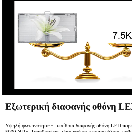
Εξωτερική διαφανής οθόνη L
Υψηλή φωτεινότητα:
Η υπαίθρια διαφανής οθόνη LED παρο
5000 NITs. Τοποθετείται μέσα από το φως του ήλιου, καθ