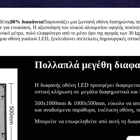
θέτης
80% διαφάνεια
Παρουσιάζει μια ζωντανή οθόνη διατηρώντας πα
τε για ενοικίαση. Η αξιοποίηση του υλικού αλουμινίου υψηλής ποιότητα
ωνικό μέτρο, πολύ ελαφρύτερο από το μέσο όρο της αγοράς των 30 kg
α οθόνη γυαλιού LED, ξεκλειδώνει ατελείωτες δημιουργικές οπτικέ
Πολλαπλά μεγέθη διαφα
Η διαφανής οθόνη LED προσφέρει διαφορετι
οπτική κλήρωση σε μεγάλα διαφημιστικά και 
500x1000mm & 1000x500mm, εύκολο να αποσ
και αναδυόμενα παράθυρα, ευέλικτη οθόνη, πέ
Μπορείτε να επωφεληθείτε από αυτή τη δια