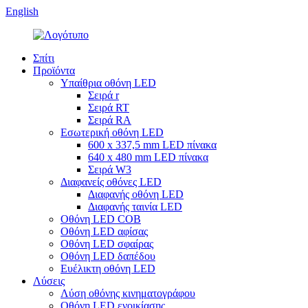
English
Σπίτι
Προϊόντα
Υπαίθρια οθόνη LED
Σειρά r
Σειρά RT
Σειρά RA
Εσωτερική οθόνη LED
600 x 337,5 mm LED πίνακα
640 x 480 mm LED πίνακα
Σειρά W3
Διαφανείς οθόνες LED
Διαφανής οθόνη LED
Διαφανής ταινία LED
Οθόνη LED COB
Οθόνη LED αφίσας
Οθόνη LED σφαίρας
Οθόνη LED δαπέδου
Ευέλικτη οθόνη LED
Λύσεις
Λύση οθόνης κινηματογράφου
Οθόνη LED ενοικίασης