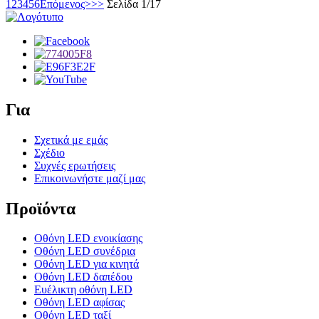
1
2
3
4
5
6
Επόμενος>
>>
Σελίδα 1/17
Για
Σχετικά με εμάς
Σχέδιο
Συχνές ερωτήσεις
Επικοινωνήστε μαζί μας
Προϊόντα
Οθόνη LED ενοικίασης
Οθόνη LED συνέδρια
Οθόνη LED για κινητά
Οθόνη LED δαπέδου
Ευέλικτη οθόνη LED
Οθόνη LED αφίσας
Οθόνη LED ταξί