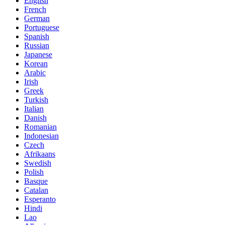
English
French
German
Portuguese
Spanish
Russian
Japanese
Korean
Arabic
Irish
Greek
Turkish
Italian
Danish
Romanian
Indonesian
Czech
Afrikaans
Swedish
Polish
Basque
Catalan
Esperanto
Hindi
Lao