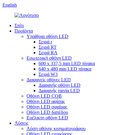
English
Σπίτι
Προϊόντα
Υπαίθρια οθόνη LED
Σειρά r
Σειρά RT
Σειρά RA
Εσωτερική οθόνη LED
600 x 337,5 mm LED πίνακα
640 x 480 mm LED πίνακα
Σειρά W3
Διαφανείς οθόνες LED
Διαφανής οθόνη LED
Διαφανής ταινία LED
Οθόνη LED COB
Οθόνη LED αφίσας
Οθόνη LED σφαίρας
Οθόνη LED δαπέδου
Ευέλικτη οθόνη LED
Λύσεις
Λύση οθόνης κινηματογράφου
Οθόνη LED ενοικίασης