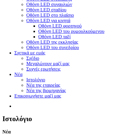
Οθόνη LED συναυλιών
Οθόνη LED σταδίου
Οθόνη LED στο πλαίσιο
Οθόνη LED για κινητά
Οθόνη LED φορτηγού
Οθόνη LED του ρυμουλκούμενου
Οθόνη LED ταξί
Οθόνη LED της εκκλησίας
Οθόνη LED του συνεδρίου
Σχετικά με εμάς
Σχέδιο
Μεγαλώνουν μαζί μας
Συχνές ερωτήσεις
Νέα
Ιστολόγιο
Νέα της εταιρείας
Νέα της βιομηχανίας
Επικοινωνήστε μαζί μας
Ιστολόγιο
Νέα