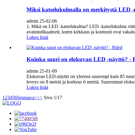
Miksi katselukulmalla on merkitystä LED -n
admin 25-02-06
1. Mikä on LED -katselukulma? LED -katselukulma viittaa 
avainindikaattorit, kuten kirkkaus ja kontrasti ovat vakait
Lukea lisää
Kuinka suuri on elokuvan LED -näyttö? - 
admin 25-01-09
Elokuvan LED-näyttö on yleensä suurempi kuin 85 tuuma
leveys on 8 metriä ja korkeus 6 metriä. Suuremmat elokuvan
Lukea lisää
1
2
3
4
5
6
Seuraava>
>>
Sivu 1/17