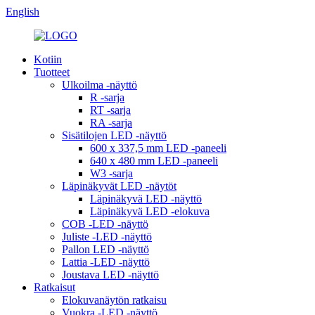
English
Kotiin
Tuotteet
Ulkoilma -näyttö
R -sarja
RT -sarja
RA -sarja
Sisätilojen LED -näyttö
600 x 337,5 mm LED -paneeli
640 x 480 mm LED -paneeli
W3 -sarja
Läpinäkyvät LED -näytöt
Läpinäkyvä LED -näyttö
Läpinäkyvä LED -elokuva
COB -LED -näyttö
Juliste -LED -näyttö
Pallon LED -näyttö
Lattia -LED -näyttö
Joustava LED -näyttö
Ratkaisut
Elokuvanäytön ratkaisu
Vuokra -LED -näyttö