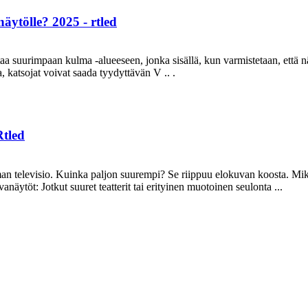
äytölle? 2025 - rtled
suurimpaan kulma -alueeseen, jonka sisällä, kun varmistetaan, että nä
a, katsojat voivat saada tyydyttävän V .. .
Rtled
n televisio. Kuinka paljon suurempi? Se riippuu elokuvan koosta. Mik
äytöt: Jotkut suuret teatterit tai erityinen muotoinen seulonta ...