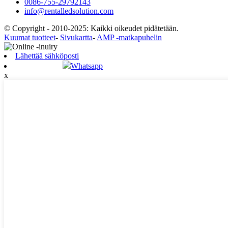
0086-755-29792143
info@rentalledsolution.com
© Copyright - 2010-2025: Kaikki oikeudet pidätetään.
Kuumat tuotteet
-
Sivukartta
-
AMP -matkapuhelin
Lähettää sähköposti
Whatsapp
x