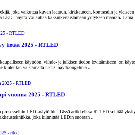
ekijä, joka vaikuttaa kuvan laatuun, kirkkauteen, kontrastiin ja yleise
iva LED -näyttö voi auttaa kaksinkertaistamaan yrityksen määrän. Tämä .
yy tietää 2025 - RTLED
upalliseen käyttöön, viihde- ja julkisen tiedon levittämiseen, on käytetty
me kuitenkin väistämättä LED -näyttöongelmia ...
empi vuonna 2025 - RTLED
 prosesseihin LED -näytöihin. Tässä artikkelissa RTLED selittää yksity
kaustekniikka, joka kiinnittää LEDin suoraan ...