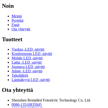
Noin
Meistä
Projekti
Faqit
Ota yhteyttä
Tuotteet
Vuokra -LED -näyttö
Konferenssin LED -näyttö
Mobile LED -näyttö
Lattia -LED -näyttö
Joustava LED -näyttö
Juliste -LED -näyttö
Taksiläkijä
Läpinäkyvä LED -näyttö
Ota yhteyttä
Shenzhen Rentalled Fotoelcric Technology Co, Ltd.
0086-13510835945