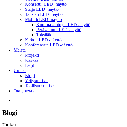
Konsertti -LED -näyttö
Stage LED -näyttö
Taustan LED -näyttö
Mobiili LED -näyttö
Kuorma -autojen LED -näyttö
Perävaunun LED -näyttö
Taksiläkijä
Kirkon LED -näyttö
Konferenssin LED -näyttö
Meistä
Projekti
Kasvaa
Faqit
Uutiset
Blogi
Yritysuutiset
Teollisuusuutiset
Ota yhteyttä
Blogi
Uutiset