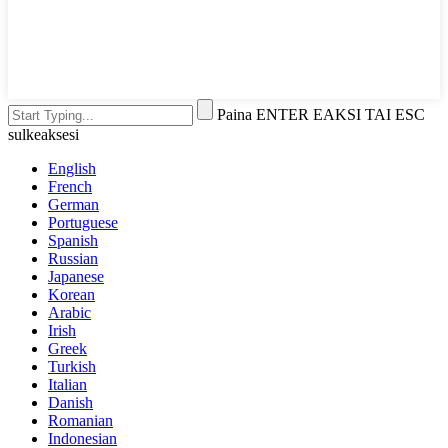
Paina ENTER EAKSI TAI ESC
sulkeaksesi
English
French
German
Portuguese
Spanish
Russian
Japanese
Korean
Arabic
Irish
Greek
Turkish
Italian
Danish
Romanian
Indonesian