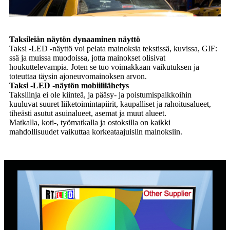
Taksileiän näytön dynaaminen näyttö
Taksi -LED -näyttö voi pelata mainoksia tekstissä, kuvissa, GIF:
ssä ja muissa muodoissa, jotta mainokset olisivat
houkuttelevampia. Joten se tuo voimakkaan vaikutuksen ja
toteuttaa täysin ajoneuvomainoksen arvon.
Taksi -LED -näytön mobiililähetys
Taksilinja ei ole kiinteä, ja pääsy- ja poistumispaikkoihin
kuuluvat suuret liiketoimintapiirit, kaupalliset ja rahoitusalueet,
tiheästi asutut asuinalueet, asemat ja muut alueet.
Matkalla, koti-, työmatkalla ja ostoksilla on kaikki
mahdollisuudet vaikuttaa korkeataajuisiin mainoksiin.