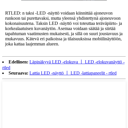
RTLED: n taksi -LED -näyttö voidaan kiinnittää ajoneuvon
runkoon tai purettavaksi, mutta yleensä yhdistettynä ajoneuvoon
kokonaisuutena. Taksin LED -näyttö voi toteuttaa teräväpiirto- ja
korkealaatuisen kuvanäytön. Asemaa voidaan säätää ja siirtää
tapahtuman vaatimusten mukaisesti, ja sillä on suuri joustavuus ja
mukavuus. Kätevä eri paikoissa ja tilaisuuksissa mobiilinäyttöön,
joka kattaa laajemman alueen.
Edellinen:
Läpinäkyvä LED -elokuva 丨 LED -elokuvanäyttö -
rtled
Seuraava:
Lattia LED -näyttö 丨 LED -lattiapaneelit - rtled