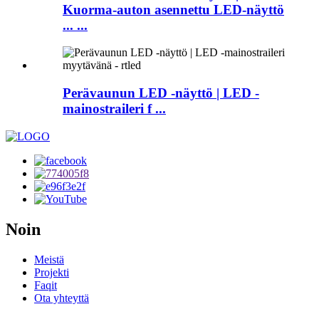
Kuorma-auton asennettu LED-näyttö
... ...
Perävaunun LED -näyttö | LED -
mainostraileri f ...
Noin
Meistä
Projekti
Faqit
Ota yhteyttä