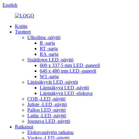
English
Kotiin
Tuotteet
Ulkoilma -näyttö
R -sarja
RT -sarja
RA -sarja
Sisätilojen LED -näyttö
600 x 337,5 mm LED -paneeli
640 x 480 mm LED -paneeli
W3 -sarja
Läpinäkyvät LED -näytöt
Läpinäkyvä LED -näyttö
Läpinäkyvä LED -elokuva
COB -LED -näyttö
Juliste -LED -näyttö
Pallon LED -näyttö
Lattia -LED -näyttö
Joustava LED -näyttö
Ratkaisut
Elokuvanäytön ratkaisu
Vuokra -LED -näyttö