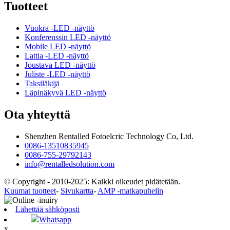
Tuotteet
Vuokra -LED -näyttö
Konferenssin LED -näyttö
Mobile LED -näyttö
Lattia -LED -näyttö
Joustava LED -näyttö
Juliste -LED -näyttö
Taksiläkijä
Läpinäkyvä LED -näyttö
Ota yhteyttä
Shenzhen Rentalled Fotoelcric Technology Co, Ltd.
0086-13510835945
0086-755-29792143
info@rentalledsolution.com
© Copyright - 2010-2025: Kaikki oikeudet pidätetään.
Kuumat tuotteet
-
Sivukartta
-
AMP -matkapuhelin
Lähettää sähköposti
Whatsapp
x