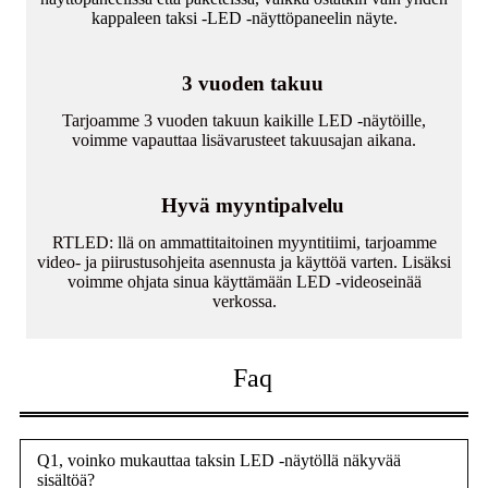
kappaleen taksi -LED -näyttöpaneelin näyte.
3 vuoden takuu
Tarjoamme 3 vuoden takuun kaikille LED -näytöille,
voimme vapauttaa lisävarusteet takuusajan aikana.
Hyvä myyntipalvelu
RTLED: llä on ammattitaitoinen myyntitiimi, tarjoamme
video- ja piirustusohjeita asennusta ja käyttöä varten. Lisäksi
voimme ohjata sinua käyttämään LED -videoseinää
verkossa.
Faq
Q1, voinko mukauttaa taksin LED -näytöllä näkyvää
sisältöä?