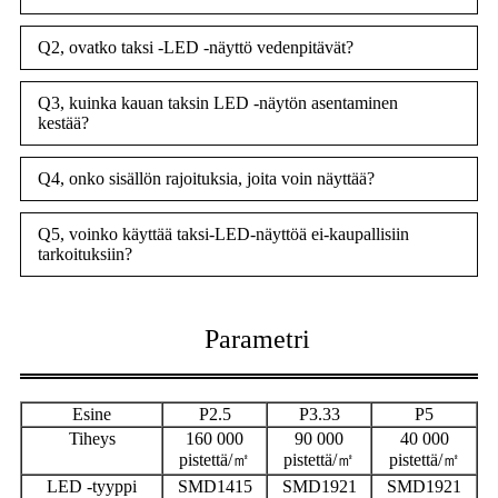
Q2, ovatko taksi -LED -näyttö vedenpitävät?
Q3, kuinka kauan taksin LED -näytön asentaminen
kestää?
Q4, onko sisällön rajoituksia, joita voin näyttää?
Q5, voinko käyttää taksi-LED-näyttöä ei-kaupallisiin
tarkoituksiin?
Parametri
Esine
P2.5
P3.33
P5
Tiheys
160 000
90 000
40 000
pistettä/㎡
pistettä/㎡
pistettä/㎡
LED -tyyppi
SMD1415
SMD1921
SMD1921