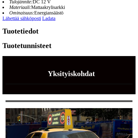
Tulojännite:
DC 12 V
Materiaali:
Mattaakrylisarkki
Ominaisuus:
Energiansäästö
Lähettää sähköposti
Ladata
Tuotetiedot
Tuotetunnisteet
Yksityiskohdat