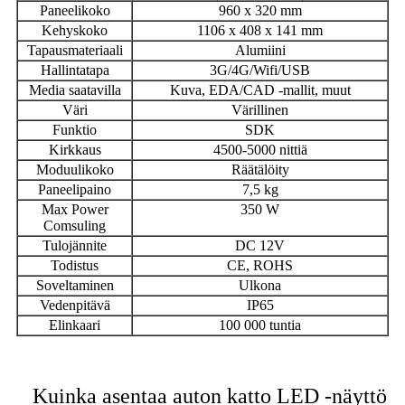
Paneelikoko
960 x 320 mm
Kehyskoko
1106 x 408 x 141 mm
Tapausmateriaali
Alumiini
Hallintatapa
3G/4G/Wifi/USB
Media saatavilla
Kuva, EDA/CAD -mallit, muut
Väri
Värillinen
Funktio
SDK
Kirkkaus
4500-5000 nittiä
Moduulikoko
Räätälöity
Paneelipaino
7,5 kg
Max Power
350 W
Comsuling
Tulojännite
DC 12V
Todistus
CE, ROHS
Soveltaminen
Ulkona
Vedenpitävä
IP65
Elinkaari
100 000 tuntia
Kuinka asentaa auton katto LED -näyttö