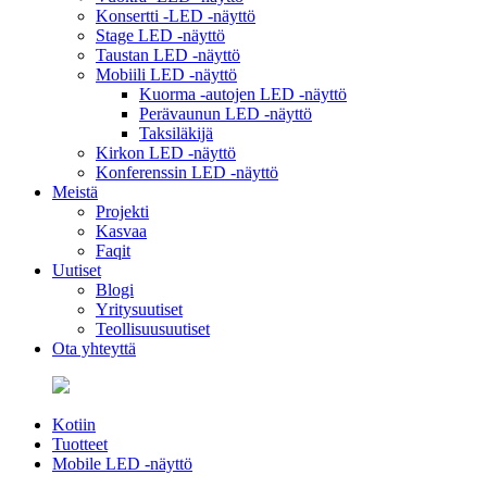
Konsertti -LED -näyttö
Stage LED -näyttö
Taustan LED -näyttö
Mobiili LED -näyttö
Kuorma -autojen LED -näyttö
Perävaunun LED -näyttö
Taksiläkijä
Kirkon LED -näyttö
Konferenssin LED -näyttö
Meistä
Projekti
Kasvaa
Faqit
Uutiset
Blogi
Yritysuutiset
Teollisuusuutiset
Ota yhteyttä
Kotiin
Tuotteet
Mobile LED -näyttö