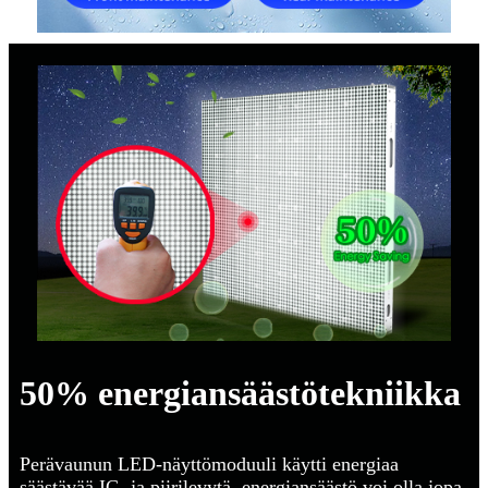
50% energiansäästötekniikka
Perävaunun LED-näyttömoduuli käytti energiaa
säästävää IC- ja piirilevytä, energiansäästö voi olla jopa