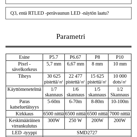
Q3, entä RTLED -perävaunun LED -näytön laatu?
Parametri
Esine
P5.7
P6.67
P8
P10
P
ixel -
5,7 mm
6,67 mm
8 mm
10 mm
sävelkorkeus
Tiheys
30 625
22 477
15 625
10 000
pistettä/㎡
pistettä/㎡
pistettä/㎡
dots/㎡
Käyttömenetelmä
1/7
1/6
1/5
1/2
skannaus
skannaus
skannaus
Skannaus
Paras
5-60m
6-70m
8-80m
10-100m
katseluetäisyys
Kirkkaus
6500 nittiä
6500 nittiä
6500 nittiä
7000 nittiä
Keskimääräinen
300W
250 W
200W
200W
virrankulutus
LED -tyyppi
SMD2727