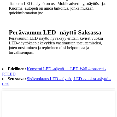
Trailerin LED -näyttö on osa Mobileadverting -näyttösarjaa.
Kuorma -autopeli on ainoa tarkoitus, jonka mukaan
quickinformation jne.
Perävaunun LED -näyttö Saksassa
Perävaunun LED-näyttö hyväksyy erittäin kiviset vuokra-
LED-näyttökaapit kevyiden vaatimusten toteuttamiseksi,
joten nostaminen ja repiminen olisi helpompaa ja
turvallisempaa.
Edellinen:
Konsertti LED -näyttö 丨 LED Wall -konsertti -
RTLED
Seuraava:
Sisävuokraus LED -näyttö | LED -vuokra -näyttö -
rtled