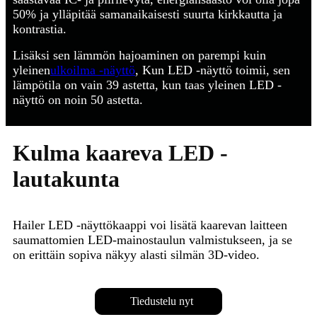
50% ja ylläpitää samanaikaisesti suurta kirkkautta ja
kontrastia.
Lisäksi sen lämmön hajoaminen on parempi kuin
yleinen
ulkoilma -näyttö
, Kun LED -näyttö toimii, sen
lämpötila on vain 39 astetta, kun taas yleinen LED -
näyttö on noin 50 astetta.
Kulma kaareva LED -
lautakunta
Hailer LED -näyttökaappi voi lisätä kaarevan laitteen
saumattomien LED-mainostaulun valmistukseen, ja se
on erittäin sopiva näkyy alasti silmän 3D-video.
Tiedustelu nyt