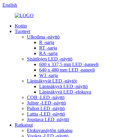
English
Kotiin
Tuotteet
Ulkoilma -näyttö
R -sarja
RT -sarja
RA -sarja
Sisätilojen LED -näyttö
600 x 337,5 mm LED -paneeli
640 x 480 mm LED -paneeli
W3 -sarja
Läpinäkyvät LED -näytöt
Läpinäkyvä LED -näyttö
Läpinäkyvä LED -elokuva
COB -LED -näyttö
Juliste -LED -näyttö
Pallon LED -näyttö
Lattia -LED -näyttö
Joustava LED -näyttö
Ratkaisut
Elokuvanäytön ratkaisu
Vuokra -LED -näyttö