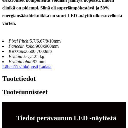
elektroniset komponentit voidaan jäähtyä nopeasti, niiden
elinikä on pidempi. Siinä oli superlämpökestävä ja 50%
energiansäästötekniikka on suuri LED -näyttö ulkossovellusta
varten.
Pixel Pitch:
5,7/6,67/8/10mm
Paneelin koko:
960x960mm
Kirkkaus:
6500-7000nits
Erittäin kevyt:
25 kg
Erittäin ohut:
92 mm
Lähettää sähköposti
Ladata
Tuotetiedot
Tuotetunnisteet
Tiedot perävaunun LED -näytöstä