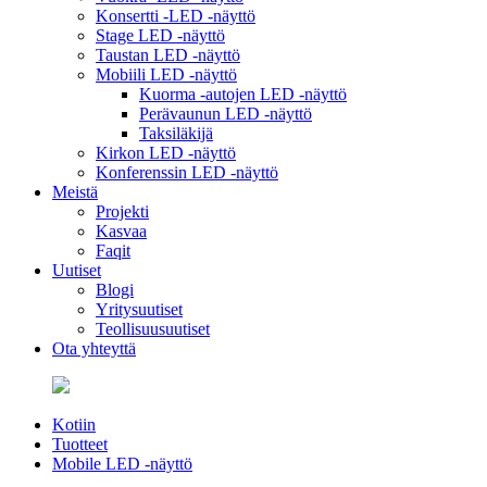
Konsertti -LED -näyttö
Stage LED -näyttö
Taustan LED -näyttö
Mobiili LED -näyttö
Kuorma -autojen LED -näyttö
Perävaunun LED -näyttö
Taksiläkijä
Kirkon LED -näyttö
Konferenssin LED -näyttö
Meistä
Projekti
Kasvaa
Faqit
Uutiset
Blogi
Yritysuutiset
Teollisuusuutiset
Ota yhteyttä
Kotiin
Tuotteet
Mobile LED -näyttö