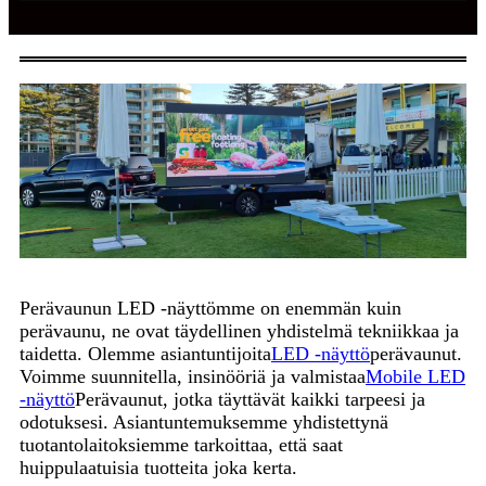
Perävaunun LED -näyttömme on enemmän kuin
perävaunu, ne ovat täydellinen yhdistelmä tekniikkaa ja
taidetta. Olemme asiantuntijoita
LED -näyttö
perävaunut.
Voimme suunnitella, insinööriä ja valmistaa
Mobile LED
-näyttö
Perävaunut, jotka täyttävät kaikki tarpeesi ja
odotuksesi. Asiantuntemuksemme yhdistettynä
tuotantolaitoksiemme tarkoittaa, että saat
huippulaatuisia tuotteita joka kerta.