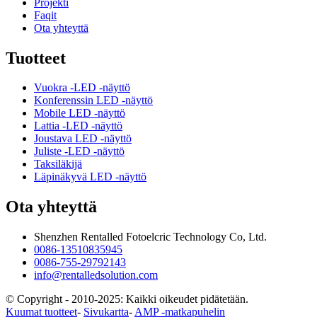
Projekti
Faqit
Ota yhteyttä
Tuotteet
Vuokra -LED -näyttö
Konferenssin LED -näyttö
Mobile LED -näyttö
Lattia -LED -näyttö
Joustava LED -näyttö
Juliste -LED -näyttö
Taksiläkijä
Läpinäkyvä LED -näyttö
Ota yhteyttä
Shenzhen Rentalled Fotoelcric Technology Co, Ltd.
0086-13510835945
0086-755-29792143
info@rentalledsolution.com
© Copyright - 2010-2025: Kaikki oikeudet pidätetään.
Kuumat tuotteet
-
Sivukartta
-
AMP -matkapuhelin