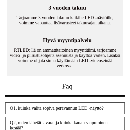
3 vuoden takuu
Tarjoamme 3 vuoden takuun kaikille LED -näytöille,
voimme vapauttaa lisävarusteet takuusajan aikana.
Hyvä myyntipalvelu
RTLED: llä on ammattitaitoinen myyntitiimi, tarjoamme
video- ja piirustusohjeita asennusta ja käyttöä varten. Lisäksi
voimme ohjata sinua käyttämään LED -videoseinää
verkossa.
Faq
Q1, kuinka valita sopiva perävaunun LED -näyttö?
Q2, miten lähetät tavarat ja kuinka kauan saapuminen
kestää?