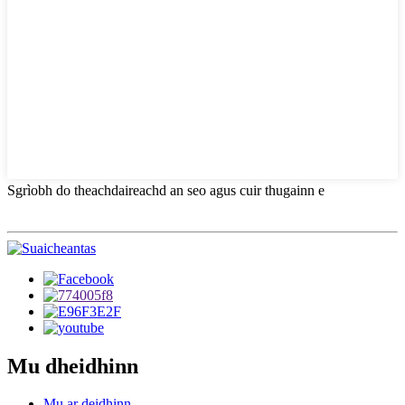
Sgrìobh do theachdaireachd an seo agus cuir thugainn e
Mu dheidhinn
Mu ar deidhinn