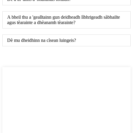
A bheil thu a 'gealltainn gun deidheadh ​​lìbhrigeadh sàbhailte
agus tèarainte a dhèanamh tèarainte?
Dè mu dheidhinn na cìsean luingeis?