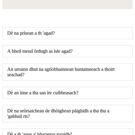
Dè na prìsean a th 'agad?
A bheil meud òrdugh as ìsle agad?
An urrainn dhut na sgrìobhainnean buntainneach a thoirt
seachad?
Dè an ùine a tha san ìre cuibheasach?
Dè na seòrsaichean de dhòighean pàighidh a tha thu a
'gabhail ris?
Dè a th 'anns a' bharantas toraidh?