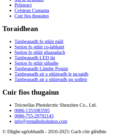
Pròiseact
Ceistean Cumanta
Cuir fios thugainn
Toraidhean
Taisbeanadh fo stiùir màil
Sgrion fo stiùir co-labhairt
Sgrion fo stiùir gluasadach
Taisbeanadh LED làr
Sgrion fo stiùir sùbailte
Taisbeanadh Làimhe Postair
Taisbeanadh air a stiùireadh le tacsaidh
Taisbeanadh air a stiùireadh gu soilleir
Cuir fios thugainn
Teicneòlas Photolectric Shenzhen Co., Ltd.
0086-1351083595
0086-755-29792143
info@rentalledsolution.com
© Dlighe-sgrìobhaidh - 2010-2025: Gach còir glèidhte.