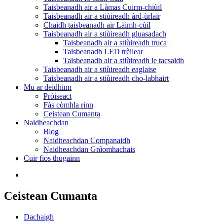
Taisbeanadh air a Làmas Cuirm-chiùil
Taisbeanadh air a stiùireadh àrd-ùrlair
Chaidh taisbeanadh air Làimh-cùil
Taisbeanadh air a stiùireadh gluasadach
Taisbeanadh air a stiùireadh truca
Taisbeanadh LED trèilear
Taisbeanadh air a stiùireadh le tacsaidh
Taisbeanadh air a stiùireadh eaglaise
Taisbeanadh air a stiùireadh cho-labhairt
Mu ar deidhinn
Pròiseact
Fàs còmhla rinn
Ceistean Cumanta
Naidheachdan
Blog
Naidheachdan Companaidh
Naidheachdan Gnìomhachais
Cuir fios thugainn
Ceistean Cumanta
Dachaigh