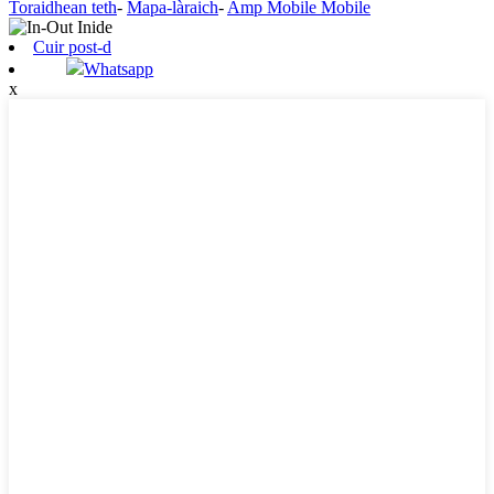
Toraidhean teth
-
Mapa-làraich
-
Amp Mobile Mobile
Cuir post-d
Whatsapp
x