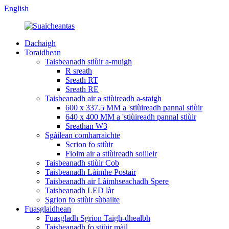
English
Dachaigh
Toraidhean
Taisbeanadh stiùir a-muigh
R sreath
Sreath RT
Sreath RE
Taisbeanadh air a stiùireadh a-staigh
600 x 337.5 MM a 'stiùireadh pannal stiùir
640 x 400 MM a 'stiùireadh pannal stiùir
Sreathan W3
Sgàilean comharraichte
Scrion fo stiùir
Fiolm air a stiùireadh soilleir
Taisbeanadh stiùir Cob
Taisbeanadh Làimhe Postair
Taisbeanadh air Làimhseachadh Spere
Taisbeanadh LED làr
Sgrion fo stiùir sùbailte
Fuasglaidhean
Fuasgladh Sgrion Taigh-dhealbh
Taisbeanadh fo stiùir màil