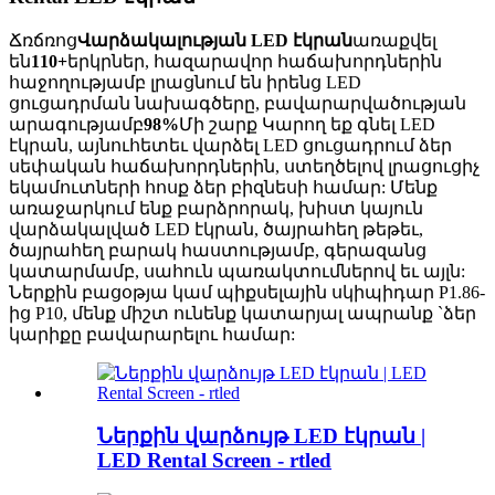
Ճռճռոց
Վարձակալության LED էկրան
առաքվել
են
110+
երկրներ, հազարավոր հաճախորդներին
հաջողությամբ լրացնում են իրենց LED
ցուցադրման նախագծերը, բավարարվածության
արագությամբ
98%
Մի շարք Կարող եք գնել LED
էկրան, այնուհետեւ վարձել LED ցուցադրում ձեր
սեփական հաճախորդներին, ստեղծելով լրացուցիչ
եկամուտների հոսք ձեր բիզնեսի համար: Մենք
առաջարկում ենք բարձրորակ, խիստ կայուն
վարձակալված LED էկրան, ծայրահեղ թեթեւ,
ծայրահեղ բարակ հաստությամբ, գերազանց
կատարմամբ, սահուն պառակտումներով եւ այլն:
Ներքին բացօթյա կամ պիքսելային սկիպիդար P1.86-
ից P10, մենք միշտ ունենք կատարյալ ապրանք `ձեր
կարիքը բավարարելու համար:
Ներքին վարձույթ LED էկրան |
LED Rental Screen - rtled